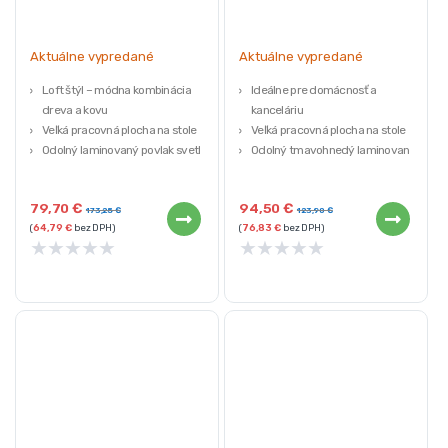
Aktuálne vypredané
Aktuálne vypredané
Loft štýl – módna kombinácia
Ideálne pre domácnosť a
dreva a kovu
kanceláriu
Veľká pracovná plocha na stole
Veľká pracovná plocha na stole
Odolný laminovaný povlak svetlej
Odolný tmavohnedý laminovaný
farby
povlak
Funkčná horná polica
Loft štýl – módna kombinácia
79,70
€
94,50
€
dreva a kovu
173,25
€
123,90
€
(
64,79
€
bez DPH)
(
76,83
€
bez DPH)
★
★
★
★
★
★
★
★
★
★