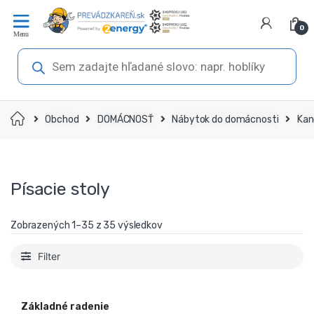
Prejsť
Prejsť
na
na
0
navigáciu
obsah
Products
search
Domov
Obchod
DOMÁCNOSŤ
Nábytok do domácnosti
Kan
Písacie stoly
Zobrazených 1–35 z 35 výsledkov
Filter
Základné radenie