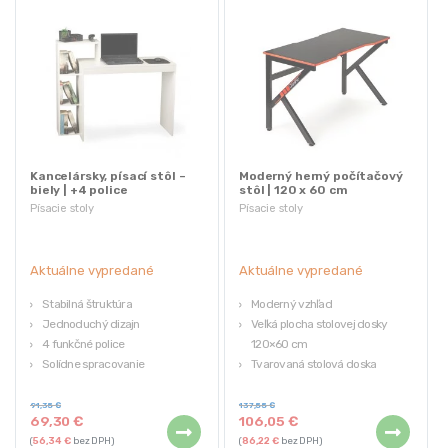
Kancelársky, písací stôl –
Moderný herný počítačový
biely | +4 police
stôl | 120 x 60 cm
Písacie stoly
Písacie stoly
Aktuálne vypredané
Aktuálne vypredané
Stabilná štruktúra
Moderný vzhľad
Jednoduchý dizajn
Veľká plocha stolovej dosky
4 funkčné police
120×60 cm
Solídne spracovanie
Tvarovaná stolová doska
Silná, odolná stolová doska z MDF
91,35
€
137,55
€
69,30
€
106,05
€
(
56,34
€
bez DPH)
(
86,22
€
bez DPH)