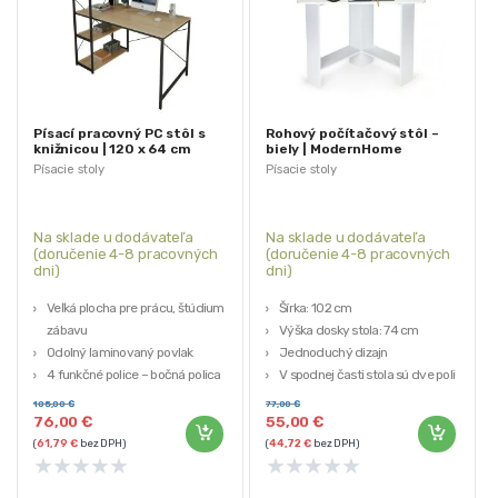
Písací pracovný PC stôl s
Rohový počítačový stôl –
knižnicou | 120 x 64 cm
biely | ModernHome
Písacie stoly
Písacie stoly
Na sklade u dodávateľa
Na sklade u dodávateľa
(doručenie 4-8 pracovných
(doručenie 4-8 pracovných
dni)
dni)
Veľká plocha pre prácu, štúdium i
Šírka: 102 cm
zábavu
Výška dosky stola: 74 cm
Odolný laminovaný povlak
Jednoduchý dizajn
4 funkčné police – bočná polica
V spodnej časti stola sú dve police
Vystužená kovová konštrukcia
105,00
€
77,00
€
76,00
€
55,00
€
(
61,79
€
bez DPH)
(
44,72
€
bez DPH)
★
★
★
★
★
★
★
★
★
★