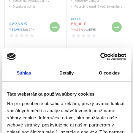
Stojan na ovládače a hry
Moderný vzhľad
Držiak na pohár
Povrch je odolný voči škvrnám a
Stabilný, kovový rám
poškriabaniu
Výška: 74cm
87,00
€
229,95
€
55,00
€
(
186,95
€
bez DPH)
(
44,72
€
bez DPH)
★
★
★
★
★
★
★
★
★
★
Súhlas
Detaily
O cookies
Táto webstránka používa súbory cookies
Na prispôsobenie obsahu a reklám, poskytovanie funkcií
sociálnych médií a analýzu návštevnosti používame
súbory cookie. Informácie o tom, ako používate naše
Počítačový, kancelársky
Moderný písací stôl – biely |
stôl – hnedý | 100 x 50 cm
120 x 60 cm
webové stránky, poskytujeme aj našim partnerom v
Písacie stoly
Písacie stoly
oblasti sociálnych médií, inzercie a analýzy. Títo partneri