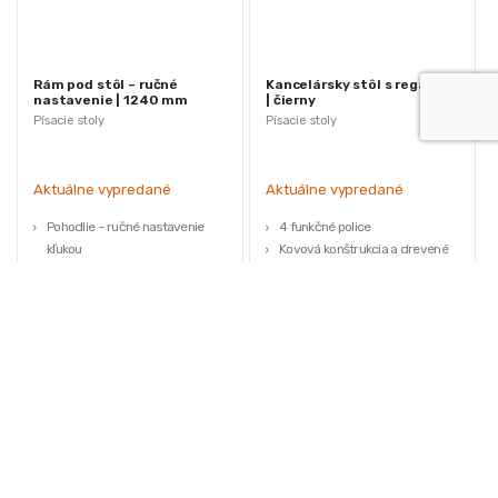
Rám pod stôl – ručné
Kancelársky stôl s regálom
nastavenie | 1240 mm
| čierny
Písacie stoly
Písacie stoly
Aktuálne vypredané
Aktuálne vypredané
Pohodlie – ručné nastavenie
4 funkčné police
kľukou
Kovová konštrukcia a drevené
Flexibilný – rozsah nastavenia
police
výšky do max. 1240 mm
Výškovo nastaviteľné nohy
Fluidita – dvojsegmentové
Veľká stolová doska
zdvíhacie stĺpy
311,85
€
134,40
€
Stabilita – gumené nožičky
161,70
€
(
253,54
€
bez DPH)
(
109,27
€
bez DPH)
Univerzálnosť – elegantný
★
★
★
★
★
★
★
★
★
★
klasický vzhľad