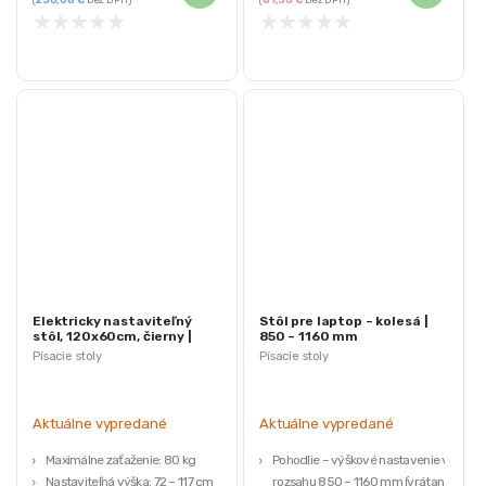
Jednoduchá obsluha – regulátor
★
★
★
★
★
★
★
★
★
★
s LED displejom
Univerzálny dizajn – možnosť
ďalšieho rozširovania
Elektricky nastaviteľný
Stôl pre laptop – kolesá |
stôl, 120x60cm, čierny |
850 – 1160 mm
ModernHome
Písacie stoly
Písacie stoly
Aktuálne vypredané
Aktuálne vypredané
Maximálne zaťaženie: 80 kg
Pohodlie – výškové nastavenie v
Nastaviteľná výška: 72 – 117 cm
rozsahu 850 – 1160 mm (vrátane