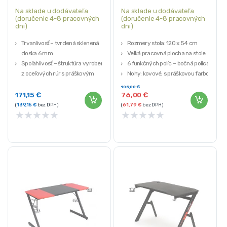
Na sklade u dodávateľa
Na sklade u dodávateľa
(doručenie 4-8 pracovných
(doručenie 4-8 pracovných
dni)
dni)
Trvanlivosť – tvrdená sklenená
Rozmery stola: 120 x 54 cm
doska 6 mm
Veľká pracovná plocha na stole
Spoľahlivosť – štruktúra vyrobená
6 funkčných políc – bočná polica
z oceľových rúr s práškovým
Nohy: kovové, s práškovou farbou
nástrekom + nylonová tkanina
105,00
€
Objem – stôl s rozmermi 104 x 60
171,15
€
76,00
€
cm a nastaviteľnou výškou v
(
139,15
€
bez DPH)
(
61,79
€
bez DPH)
★
★
★
★
★
★
★
★
★
★
rozsahu 80 – 125 cm
Nastavenie – možnosť nastavenia
vrchu pod uhlom v rozsahu 0-62 °
Mobilita – stôl vybavený kolesami
a dvoma brzdami