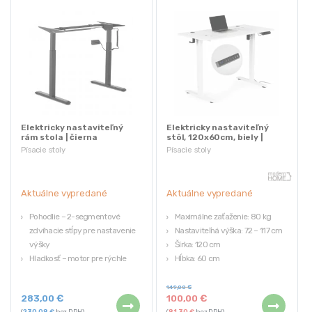
Elektricky nastaviteľný
Elektricky nastaviteľný
rám stola | čierna
stôl, 120x60cm, biely |
ModernHome
Písacie stoly
Písacie stoly
Aktuálne vypredané
Aktuálne vypredané
Pohodlie – 2-segmentové
Maximálne zaťaženie: 80 kg
zdvíhacie stĺpy pre nastavenie
Nastaviteľná výška: 72 – 117 cm
výšky
Šírka: 120 cm
Hladkosť – motor pre rýchle
Hĺbka: 60 cm
nastavenie polohy
Dĺžka napájacieho kábla: 190 cm
Pamäť – uložené 3 nastavenia
149,00
€
283,00
€
100,00
€
výšky
(
230,08
€
bez DPH)
(
81,30
€
bez DPH)