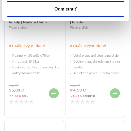
Odmietnuť
Písací stôl, 120x60cm,
Kancelársky stôl s regálom
hnedý | Modern Home
| hnedý
Písacie stoly
Písacie stoly
Aktuálne vypredané
Aktuálne vypredané
Rozmery: 120 x 60 x 73 cm
Veľká pracovná plocha na stole
Hmotnosť: 18,5 kg
Odolný tmavohnedý laminovaný
Doska stola: drevotriesková doska
povlak
pokrytá laminátom
4 funkčné police – bočná polica
Nohy: kovové, práškovo lakované
Vystužená kovová konštrukcia
Výrobca: ModernHome
90,30
€
123,90
€
55,00
€
94,50
€
(
44,72
€
bez DPH)
(
76,83
€
bez DPH)
★
★
★
★
★
★
★
★
★
★