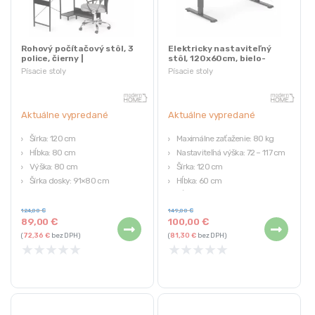
Rohový počítačový stôl, 3
Elektricky nastaviteľný
police, čierny |
stôl, 120x60cm, bielo-
ModernHome
čierny | ModernHome
Písacie stoly
Písacie stoly
Aktuálne vypredané
Aktuálne vypredané
Šírka: 120 cm
Maximálne zaťaženie: 80 kg
Hĺbka: 80 cm
Nastaviteľná výška: 72 – 117 cm
Výška: 80 cm
Šírka: 120 cm
Šírka dosky: 91×80 cm
Hĺbka: 60 cm
Rozmery políc: 80 cm
Dĺžka napájacieho kábla: 190 cm
124,00
€
149,00
€
89,00
€
100,00
€
(
72,36
€
bez DPH)
(
81,30
€
bez DPH)
★
★
★
★
★
★
★
★
★
★