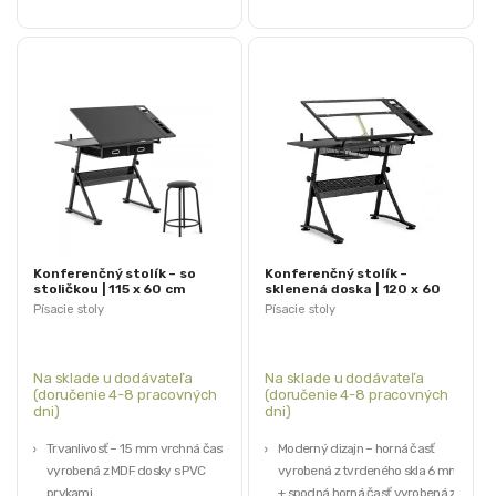
Konferenčný stolík – so
Konferenčný stolík –
stoličkou | 115 x 60 cm
sklenená doska | 120 x 60
cm
Písacie stoly
Písacie stoly
Na sklade u dodávateľa
Na sklade u dodávateľa
(doručenie 4-8 pracovných
(doručenie 4-8 pracovných
dni)
dni)
Trvanlivosť – 15 mm vrchná časť
Moderný dizajn – horná časť
vyrobená z MDF dosky s PVC
vyrobená z tvrdeného skla 6 mm
prvkami
+ spodná horná časť vyrobená z