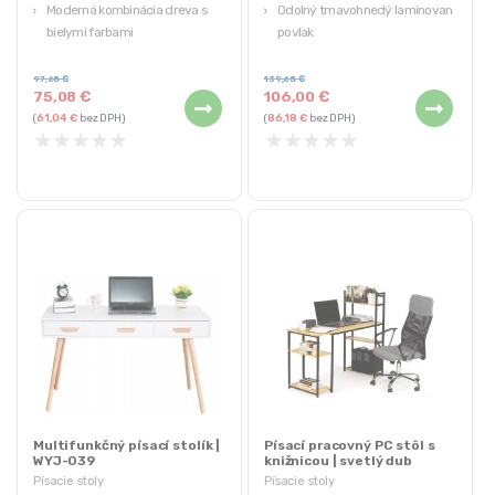
Moderná kombinácia dreva s
Odolný tmavohnedý laminovaný
bielymi farbami
povlak
Dve bočné police
4 funkčné police
Jednoduchý, univerzálny dizajn
Vystužená kovová konštrukcia
97,65
€
139,65
€
75,08
€
106,00
€
Ideálny pre domácnosť a
(
61,04
€
bez DPH)
(
86,18
€
bez DPH)
kanceláriu
★
★
★
★
★
★
★
★
★
★
Multifunkčný písací stolík |
Písací pracovný PC stôl s
WYJ-039
knižnicou | svetlý dub
Písacie stoly
Písacie stoly