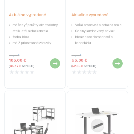
Aktuálne vypredané
Aktuálne vypredané
môže byť použitý ako toaletný
Veľká pracovná plocha na stole
stolík, stôl alebo konzola
Odolný laminovaný povlak
farba: biela
Ideálne pre domácnosť a
má 3 priestranné zásuvky
kanceláriu
moderný dizajn
Hmotnosť: 20 kg
šírka 120 cm, hĺbka: 45 cm, výška:
147,00
€
90,00
€
105,00
€
65,00
€
75 cm
(
85,37
€
bez DPH)
(
52,85
€
bez DPH)
★
★
★
★
★
★
★
★
★
★