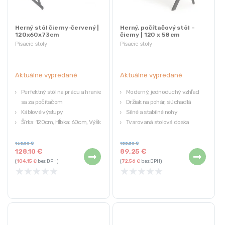
Herný stôl čierny-červený |
Herný, počítačový stôl –
120x60x73cm
čierny | 120 x 58 cm
Písacie stoly
Písacie stoly
Aktuálne vypredané
Aktuálne vypredané
Perfektný stôl na prácu a hranie
Moderný, jednoduchý vzhľad
sa za počítačom
Držiak na pohár, slúchadlá
Káblové výstupy
Silné a stabilné nohy
Šírka: 120cm, Hĺbka: 60cm, Výška:
Tvarovaná stolová doska
73cm
Rukoväte: 1x držiak na pohár, 1x
168,00
€
153,30
€
128,10
€
89,25
€
držiak na slúchadlá, 2x koše
(
104,15
€
bez DPH)
(
72,56
€
bez DPH)
Farba čierna – červená
★
★
★
★
★
★
★
★
★
★