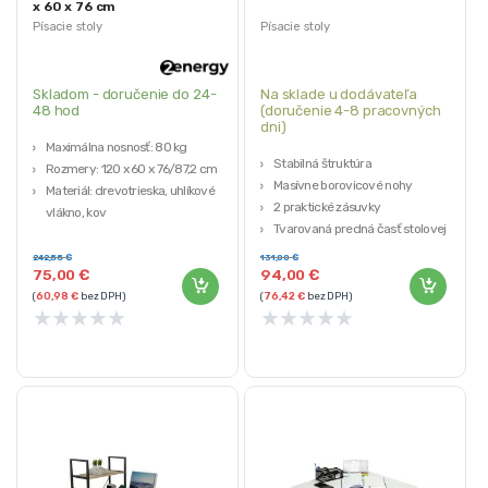
x 60 x 76 cm
Písacie stoly
Písacie stoly
Skladom - doručenie do 24-
Na sklade u dodávateľa
48 hod
(doručenie 4-8 pracovných
dni)
Maximálna nosnosť: 80 kg
Stabilná štruktúra
Rozmery: 120 x 60 x 76/87,2 cm
Masívne borovicové nohy
Materiál: drevotrieska, uhlíkové
2 praktické zásuvky
vlákno, kov
Tvarovaná predná časť stolovej
Hub a LED podsvietenie
dosky
Jednoduchá montáž
242,55
€
131,00
€
Moderný škandinávsky dizajn
75,00
€
94,00
€
(
60,98
€
bez DPH)
(
76,42
€
bez DPH)
★
★
★
★
★
★
★
★
★
★