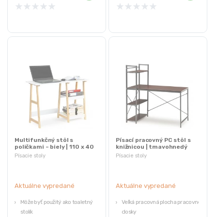
★
★
★
★
★
★
★
★
★
★
Multifunkčný stôl s
Písací pracovný PC stôl s
poličkami – biely | 110 x 40
knižnicou | tmavohnedý
cm
Písacie stoly
Písacie stoly
Aktuálne vypredané
Aktuálne vypredané
Môže byť použitý ako toaletný
Veľká pracovná plocha pracovnej
stolík
dosky