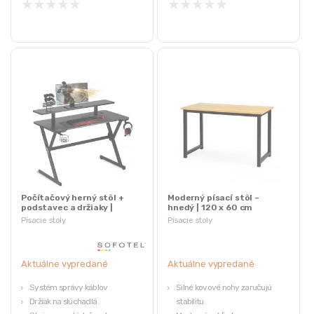
★
★
★
★
★
★
★
★
★
★
Počítačový herný stôl +
Moderný písací stôl –
podstavec a držiaky |
hnedý | 120 x 60 cm
čierny
Písacie stoly
Písacie stoly
Aktuálne vypredané
Aktuálne vypredané
Systém správy káblov
Silné kovové nohy zaručujú
Držiak na slúchadlá
stabilitu