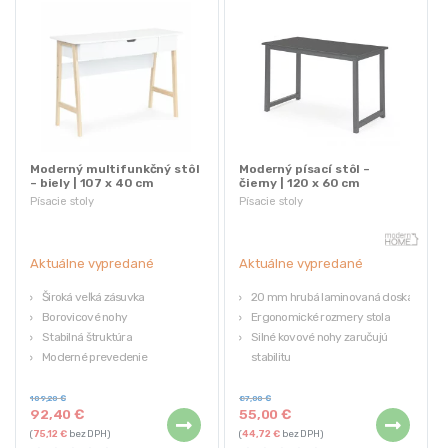
Moderný multifunkčný stôl
Moderný písací stôl –
– biely | 107 x 40 cm
čierny | 120 x 60 cm
Písacie stoly
Písacie stoly
Aktuálne vypredané
Aktuálne vypredané
Široká veľká zásuvka
20 mm hrubá laminovaná doska
Borovicové nohy
Ergonomické rozmery stola
Stabilná štruktúra
Silné kovové nohy zaručujú
Moderné prevedenie
stabilitu
Moderný vzhľad
109,20
€
87,00
€
92,40
€
55,00
€
(
75,12
€
bez DPH)
(
44,72
€
bez DPH)