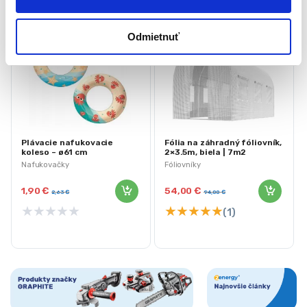
-
28%
-
43%
Odmietnuť
Plávacie nafukovacie
Fólia na záhradný fóliovník,
koleso – ø61 cm
2×3.5m, biela | 7m2
Nafukovačky
Fóliovníky
1,90
€
54,00
€
2,63
€
94,00
€
★
★
★
★
★
★
★
★
★
★
(1)