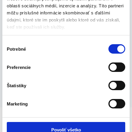
57,00
€
oblasti sociálnych médií, inzercie a analýzy. Títo partneri
125,00
€
môžu príslušné informácie skombinovať s ďalšími
údajmi, ktoré ste im poskytli alebo ktoré od vás získali,
Postrekovače
keď ste používali ich služby.
Akumulátorový postrekovač chrbtový
20 L | PM-OA-20T
V
57,00
€
Potrebné
100,00
€
ý
b
e
Kalové čerpadlá
Preferencie
r
Kalové čerpadlo s drvičom | PM-PDS-
3000
s
ú
Štatistiky
70,00
€
96,00
€
h
l
Marketing
a
s
Zľavnené produkty
u
Povoliť všetko