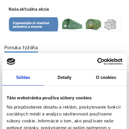
Naša aktuálna akcia
Ponuka týždňa
Predchádzajúca ponuka
Ďalšia ponuka
Súhlas
Detaily
O cookies
Tip na nákup
Top 9
Táto webstránka používa súbory cookies
Na prispôsobenie obsahu a reklám, poskytovanie funkcií
Fóliovníky
sociálnych médií a analýzu návštevnosti používame
Záhradný fóliovník 2x3m, zelený | 6m2
súbory cookie. Informácie o tom, ako používate naše
webové stránky, poskytujeme aj našim partnerom v