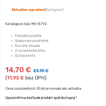
Aktuálne vypredané
Dostupnosť:
Katalógové číslo:
MH-15792
Pohodlné použitie
Opakovane použiteľné
Dva uhly česania
2 vymeniteľné filtre
Čistiaca kefa
14,70
€
23,10
€
(
11,95
€
bez DPH)
Cena za posledných 30 dní je rovnaká ako aktuálna
Upozorniť ma, keď bude produkt opäť dostupný !