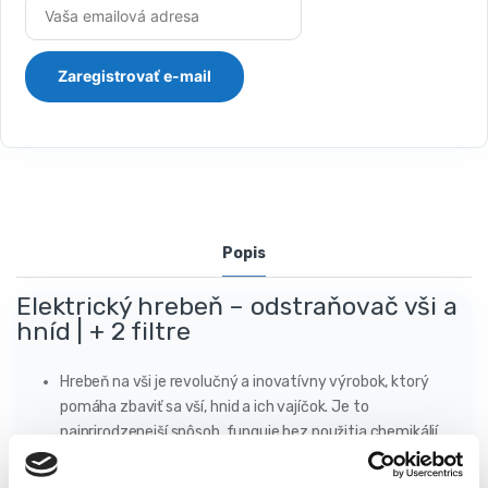
Popis
Elektrický hrebeň – odstraňovač vši a
hníd | + 2 filtre
Hrebeň na vši je revolučný a inovatívny výrobok, ktorý
pomáha zbaviť sa vší, hnid a ich vajíčok. Je to
najprirodzenejší spôsob, funguje bez použitia chemikálií.
Môžu ho používať dospelí aj deti.
Zariadenie na vši má hrebeň z nehrdzavejúcej ocele, ktorý