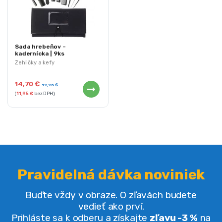
Sada hrebeňov –
kadernícka | 9ks
Žehličky a kefy
14,70
€
19,95
€
(
11,95
€
bez DPH)
Pravidelná dávka noviniek
Buďte vždy v obraze. O zľavách budete
vedieť ako prví.
Prihláste sa k odberu a získajte
zľavu -3 %
na