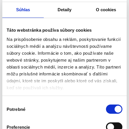
hladko a príjemne prechádza po temene hlavy, pričom
Súhlas
Detaily
O cookies
jemne zdvíha vši, hnidy a vajíčka. Po odsatí sú všetky vši a
ich zvyšky odoslané do záchytného filtra. Tento filter sa
ľahko pripevňuje na vnútornú stranu zariadenia a po použití
Táto webstránka používa súbory cookies
sa dá ľahko vybrať.
Z hygienických dôvodov sa odporúča filter správne
Na prispôsobenie obsahu a reklám, poskytovanie funkcií
zlikvidovať. Hrebeň na vši pracuje s elektrickou energiou,
sociálnych médií a analýzu návštevnosti používame
stačí ho zapojiť do elektrickej zásuvky.
súbory cookie. Informácie o tom, ako používate naše
Zariadenie funguje najlepšie na suché vlasy, ak ste sa
webové stránky, poskytujeme aj našim partnerom v
osprchovali, pred použitím tohto produktu si vlasy najskôr
oblasti sociálnych médií, inzercie a analýzy. Títo partneri
osušte.
môžu príslušné informácie skombinovať s ďalšími
údajmi, ktoré ste im poskytli alebo ktoré od vás získali,
Technické špecifikácie:
keď ste používali ich služby.
Vyrobené z vysoko kvalitných materiálov
Pohodlné použitie
V
Opakovane použiteľné
Potrebné
ý
Efektívne
b
Dva uhly česania
e
Preferencie
Žiadne chemikálie ani pesticídy