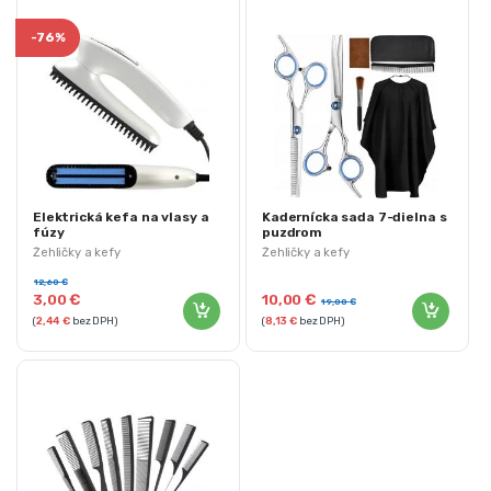
-
76%
Elektrická kefa na vlasy a
Kadernícka sada 7-dielna s
fúzy
puzdrom
Žehličky a kefy
Žehličky a kefy
12,60
€
3,00
€
10,00
€
19,00
€
(
2,44
€
bez DPH)
(
8,13
€
bez DPH)