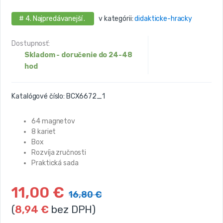
# 4. Najpredávanejší .
v kategórii:
didakticke-hracky
Dostupnosť:
Skladom - doručenie do 24-48
hod
Katalógové číslo:
BCX6672_1
64 magnetov
8 kariet
Box
Rozvíja zručnosti
Praktická sada
11,00
€
16,80
€
(
8,94
€
bez DPH)