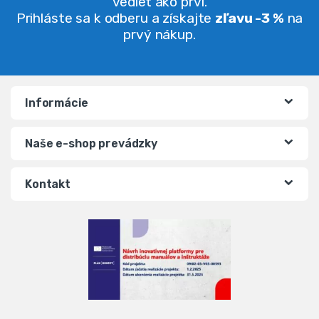
vedieť ako prví.
Prihláste sa k odberu a získajte
zľavu -3 %
na
prvý nákup.
Informácie
Naše e-shop prevádzky
Kontakt