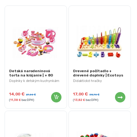
Detská narodeninová
Drevené počítadlo +
torta na krájanie | + 80
drevené doplnky | Ecotoys
doplnkov
Doplnky k detským kuchynkám
Didaktické hračky
14,00
€
17,00
€
27,00
€
35,70
€
(
11,38
€
bez DPH)
(
13,82
€
bez DPH)