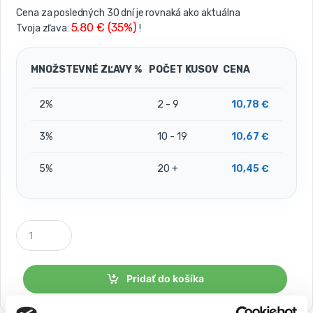
Cena za posledných 30 dní je rovnaká ako aktuálna
5.80 € (35%)
Tvoja zľava:
!
MNOŽSTEVNÉ ZĽAVY %
POČET KUSOV
CENA
2%
2 - 9
10,78
€
3%
10 - 19
10,67
€
5%
20 +
10,45
€
P
o
č
e
t
Pridať do košíka
k
u