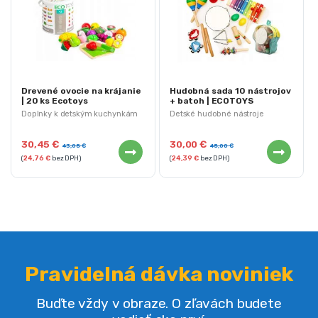
Drevené ovocie na krájanie
Hudobná sada 10 nástrojov
| 20 ks Ecotoys
+ batoh | ECOTOYS
Doplnky k detským kuchynkám
Detské hudobné nástroje
30,45
€
30,00
€
43,05
€
45,00
€
(
24,76
€
bez DPH)
(
24,39
€
bez DPH)
Pravidelná dávka noviniek
Buďte vždy v obraze. O zľavách budete