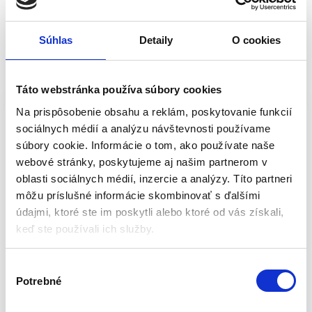
s
o
v
Súhlas
Detaily
O cookies
Popis
Táto webstránka používa súbory cookies
Magnetická kniha – skladačka puzzle
Na prispôsobenie obsahu a reklám, poskytovanie funkcií
72ks | postavičky
sociálnych médií a analýzu návštevnosti používame
súbory cookie. Informácie o tom, ako používate naše
Hlavolam rozvíja manuálne zručnosti a učí koncentrácii.
webové stránky, poskytujeme aj našim partnerom v
Sada magnetov bude pre malého výtvarníka skutočnou
oblasti sociálnych médií, inzercie a analýzy. Títo partneri
lahôdkou.
môžu príslušné informácie skombinovať s ďalšími
Dieťa sa môže hrať dvoma spôsobmi:
údajmi, ktoré ste im poskytli alebo ktoré od vás získali,
keď ste používali ich služby.
Usporiadaním magnetov takým spôsobom, aby sa z
obrázku vytvoril presný vzor
V
Vytvorte si svoj vlastný jedinečný obrázok. Možnosť
Potrebné
ý
vytvorenia vlastného obrázku prinesie vášmu dieťaťu veľa
b
uspokojenia a prinúti ho cítiť sa ako skutočný umelec.