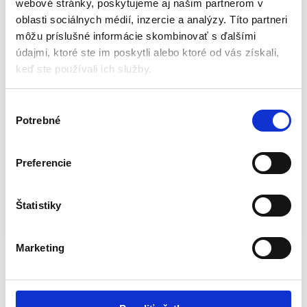
webové stránky, poskytujeme aj našim partnerom v
Navijak s hadicou poskytuje úsporné riešenie skladovania
oblasti sociálnych médií, inzercie a analýzy. Títo partneri
záhradnej hadice vo Vašom dvore. Vďaka nízkej hmotnosti sa
môžu príslušné informácie skombinovať s ďalšími
ľahko prenáša a skladuje.
údajmi, ktoré ste im poskytli alebo ktoré od vás získali,
keď ste používali ich služby.
Technické parametre:
V
Dĺžka hadice: 10 m
Potrebné
ý
Hmotnosť: 1,16 kg
b
Farba hadice a pištole: modrá
e
Preferencie
r
Výrobca
: Strend Pro
s
Katalógové číslo:
S-256861
Kategória:
Hadicové
ú
Štatistiky
navijaky a stojany
Značky:
navijak s hadicou
,
STREND
h
PRO
,
záhradná hadica
Značka:
Strend Pro
l
Marketing
a
Súvisiace produkty
s
u