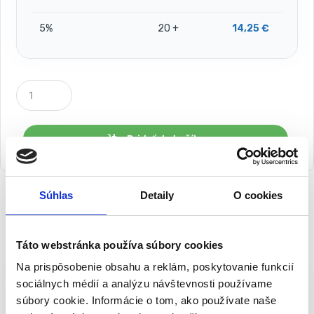
5%
20 +
14,25
€
P
o
č
e
t
Pridať do košíka
k
u
s
o
Súhlas
Detaily
O cookies
v
Popis
Táto webstránka používa súbory cookies
Na prispôsobenie obsahu a reklám, poskytovanie funkcií
Navijak s hadicou a pištoľou Strend
sociálnych médií a analýzu návštevnosti používame
Pro HC421
súbory cookie. Informácie o tom, ako používate naše