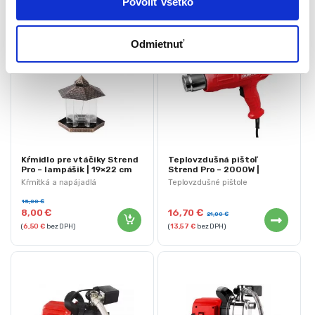
Povoliť všetko
Odmietnuť
-
47%
Kŕmidlo pre vtáčiky Strend
Teplovzdušná pištoľ
Pro – lampášik | 19×22 cm
Strend Pro – 2000W |
HAG004
Kŕmitká a napájadlá
Teplovzdušné pištole
15,00
€
8,00
€
16,70
€
21,00
€
(
6,50
€
bez DPH)
(
13,57
€
bez DPH)