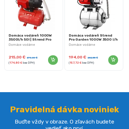
Domáca vodáreň 1000W
Domáca vodáreň Strend
3500l/h 50l | Strend Pro
Pro Garden 1000W 3500 l/h
Garden
24l | nerez
Domáce vodárne
Domáce vodárne
215,00
€
194,00
€
270,00
€
242,55
€
(
174,80
€
bez DPH)
(
157,72
€
bez DPH)
Pravidelná dávka noviniek
Buďte vždy v obraze. O zľavách budete
vedieť ako prví.