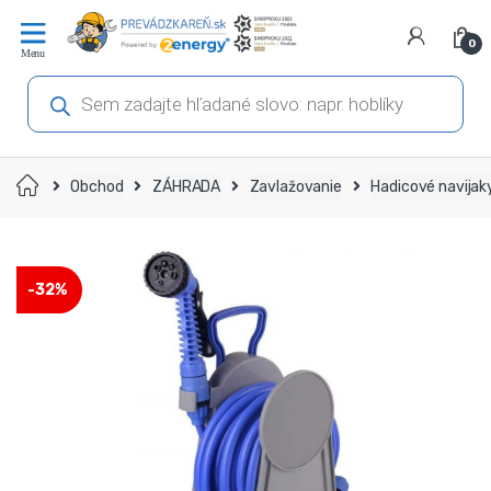
Prejsť
Prejsť
na
na
0
navigáciu
obsah
Products
search
Domov
Obchod
ZÁHRADA
Zavlažovanie
Hadicové navijak
-
32%