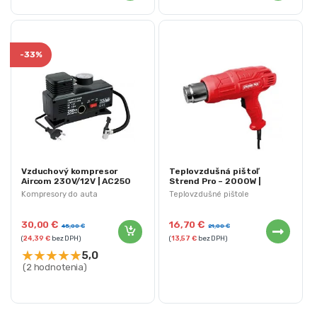
-
33%
Vzduchový kompresor
Teplovzdušná pištoľ
Aircom 230V/12V | AC250
Strend Pro – 2000W |
HAG004
Kompresory do auta
Teplovzdušné pištole
30,00
€
16,70
€
45,00
€
21,00
€
(
24,39
€
bez DPH)
(
13,57
€
bez DPH)
★
★
★
★
★
5,0
(2 hodnotenia)