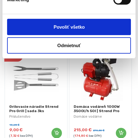
a
s
u
Súvisiace produkty
Povoliť všetko
Odmietnuť
-
34%
Grilovacie náradie Strend
Domáca vodáreň 1000W
Pro Grill | sada 3ks
3500l/h 50l | Strend Pro
Garden
Príslušenstvo
Domáce vodárne
13,65
€
9,00
€
215,00
€
270,00
€
(
7,32
€
bez DPH)
(
174,80
€
bez DPH)