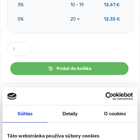
3%
10 - 19
12,61
€
5%
20 +
12,35
€
P
o
č
e
t
Pridať do košíka
k
u
s
o
v
Popis
Balenie
Súhlas
Detaily
O cookies
Odstraňovač na nivelačné spony 1.4 m
Strend Pro R511
Táto webstránka používa súbory cookies