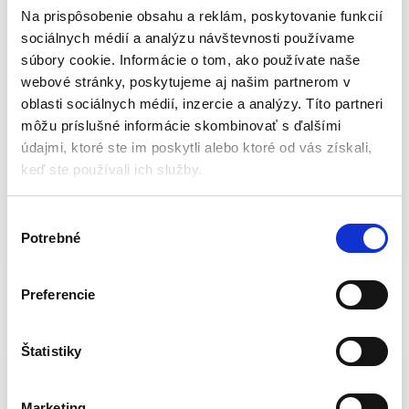
Na prispôsobenie obsahu a reklám, poskytovanie funkcií
Technické parametre:
sociálnych médií a analýzu návštevnosti používame
súbory cookie. Informácie o tom, ako používate naše
Odstraňovač na nivelačné spony / medzerníky
webové stránky, poskytujeme aj našim partnerom v
Dĺžka násady 1.4 m
oblasti sociálnych médií, inzercie a analýzy. Títo partneri
Výrobca: Strend Pro
môžu príslušné informácie skombinovať s ďalšími
Hmotnosť: 0.23 kg
údajmi, ktoré ste im poskytli alebo ktoré od vás získali,
Katalógové číslo:
S-2161021
Kategória:
Sady, krížiky a
keď ste používali ich služby.
príslušenstvo
Značky:
nivelačná spona
,
nivelačné
medzerníky
,
nivelačné spony
,
nivelačný medzerník
,
odstraňovač
V
medzerníkov
,
odstraňovač nivelačných spôn
,
STREND PRO
,
Potrebné
ý
Výpredaj -- Dielňa
,
Zľavy - výpredaj
Značka:
Strend Pro
b
e
Preferencie
r
Popis
Balenie
s
ú
Štatistiky
Hmotnosť
0,23 kg
h
l
Rozmery
53,5 × 15,5 × 10,5 cm
Marketing