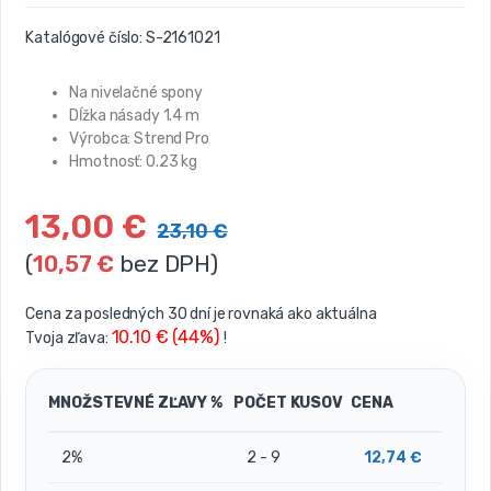
Katalógové číslo:
S-2161021
Na nivelačné spony
Dĺžka násady 1.4 m
Výrobca: Strend Pro
Hmotnosť: 0.23 kg
13,00
€
23,10
€
(
10,57
€
bez DPH)
Cena za posledných 30 dní je rovnaká ako aktuálna
10.10 € (44%)
Tvoja zľava:
!
MNOŽSTEVNÉ ZĽAVY %
POČET KUSOV
CENA
2%
2 - 9
12,74
€