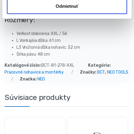
Gramáž: 285 g / m2
Odmietnuť
Posilnenie Oxfordu
Rozmery:
Veľkosť oblečenia: XXL / 56
L Vonkajšia dĺžka: 61
cm
L3 Vnútorná dĺžka nohavíc: 32
cm
Šírka pásu:
48 cm
Katalógové číslo:
BCT-81-278-XXL
Kategória:
Pracovné nohavice a montérky
Značky:
BCT
,
NEO TOOLS
Značka:
NEO
Súvisiace produkty