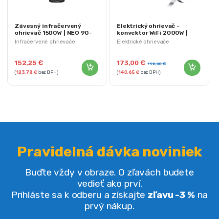
Závesný infračervený
Elektrický ohrievač –
ohrievač 1500W | NEO 90-
konvektor WiFi 2000W |
034
NEO 90-095
Infračervené ohrievače
Elektrické ohrievače
152,25
€
173,00
€
198,00
€
(
123,78
€
bez DPH)
(
140,65
€
bez DPH)
Pravidelná dávka noviniek
Buďte vždy v obraze. O zľavách budete
vedieť ako prví.
Prihláste sa k odberu a získajte
zľavu -3 %
na
prvý nákup.