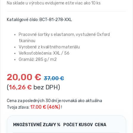
Na sklade u výrobcu evidujeme ešte viac ako 10 ks
Katalógové číslo:
BCT-81-278-XXL
Pracovné šortky s elastanom, vystužené Oxford
tkaninou
Vyrobené z kvalitného materiálu
Veľkosť oblečenia: XXL / 56
Gramáž: 285 g / m2
20,00
€
37,00
€
(
16,26
€
bez DPH)
Cena za posledných 30 dní je rovnaká ako aktuálna
17.00 € (46%)
Tvoja zľava:
!
MNOŽSTEVNÉ ZĽAVY %
POČET KUSOV
CENA