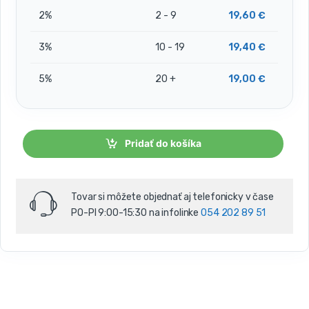
2%
2 - 9
19,60
€
3%
10 - 19
19,40
€
5%
20 +
19,00
€
Pridať do košíka
Tovar si môžete objednať aj telefonicky v čase
PO-PI 9:00-15:30 na infolinke
054 202 89 51