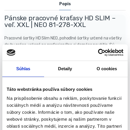
Popis
Pánske pracovné kraťasy HD SLIM –
veľ. XXL | NEO 81-278-XXL
Pracovné šortky HD Slim NEO, pohodlné šortky určené na všetky
druhy práce, určené na profesionálne aj domáce použitie. Sú
vyrobené z materiálu s prídavkom elastanu, takže dobre padnú na
postavu a neobmedzujú v pohybe. Skvele sa hodí k slim strihu,
ktorý zvýrazní siluetu a dobre jej sedí. Sú ideálne na leto, keď sú
Súhlas
Detaily
O cookies
vysoké teploty.
Táto webstránka používa súbory cookies
Pre pohodlné umiestnenie rôznych pomôcok sú nohavice
vybavené niekoľkými multifunkčnými, priestrannými
Na prispôsobenie obsahu a reklám, poskytovanie funkcií
vreckami. Okrem toho sú na oblečení pripevnené veľké,
sociálnych médií a analýzu návštevnosti používame
priestranné vrecká. Miesta najviac vystavené oderu sú vystužené
súbory cookie. Informácie o tom, ako používate naše
tkaninou Oxford. Nohavice majú bavlnený opasok s kovovou
webové stránky, poskytujeme aj našim partnerom v
prackou, na ktorej je vyrazené logo NEO TOOLS.
oblasti sociálnych médií, inzercie a analýzy. Títo partneri
Vlastnosti produktu: