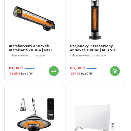
Infračervený ohrievač –
Stojanový infračervený
infražiarič 2000W | NEO
ohrievač 1000W | NEO 90-
90-031
035
Infračervené ohrievače
Infračervené ohrievače
81,00
€
85,00
€
95,00
€
131,25
€
(
65,85
€
bez DPH)
(
69,11
€
bez DPH)