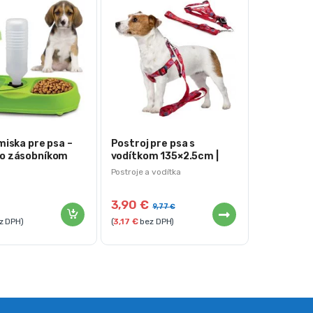
miska pre psa –
Postroj pre psa s
o zásobníkom
vodítkom 135×2.5cm |
červený
Postroje a vodítka
3,90
€
9,77
€
z DPH)
(
3,17
€
bez DPH)