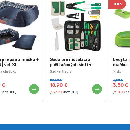
-
60%
 pre psa a mačku +
Sada pre inštaláciu
Dvojitá 
 | veľ. XL
počítačových sieti +
mačku s
puzdro
vody
 a ohrádky
Sady náradia
Misky
29,40
€
8,82
€
0
€
18,90
€
3,50
€
€
bez DPH)
(
15,37
€
bez DPH)
(
2,85
€
be