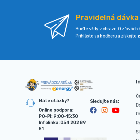
Pravidelná dávka
Buďte vždy v obraze. O zľavách b
Prihláste sa k odberu a získajte
z
I
Č
Máte otázky?
D
Online podpora:
O
PO-PI: 9:00-15:30
Infolinka: 054 202 89
R
51
S