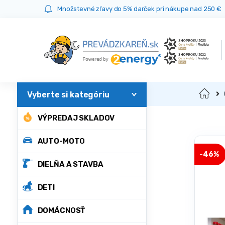
Prejsť
Prejsť
Množstevné zľavy do 5% darček pri nákupe nad 250 €
na
na
navigáciu
obsah
Domov
VÝPREDAJ SKLADOV
AUTO-MOTO
-
46%
DIELŇA A STAVBA
DETI
DOMÁCNOSŤ