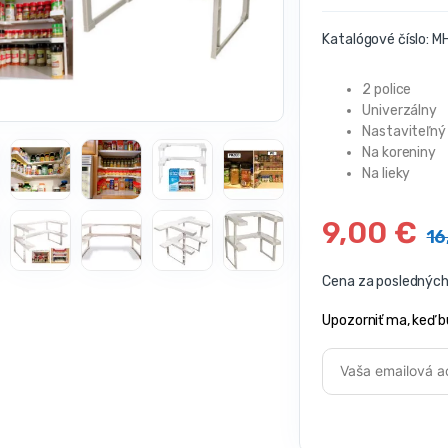
Katalógové číslo:
MH
2 police
Univerzálny
Nastaviteľný
Na koreniny
Na lieky
9,00
€
16
Cena za posledných 
Upozorniť ma, keď b