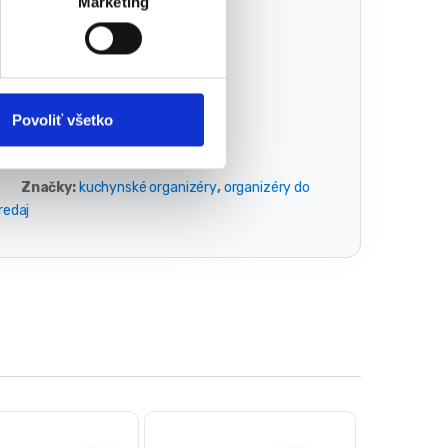
Marketing
Povoliť všetko
Značky:
kuchynské organizéry
,
organizéry do
redaj