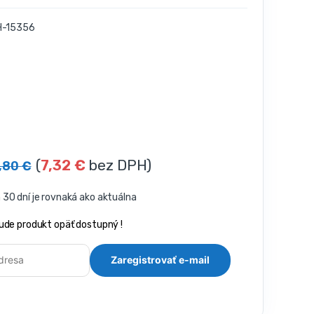
-15356
(
7,32
€
bez DPH)
,80
€
30 dní je rovnaká ako aktuálna
ude produkt opäť dostupný !