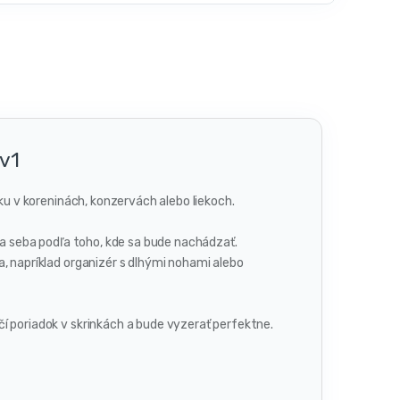
v1
ku v koreninách, konzervách alebo liekoch.
ľa seba podľa toho, kde sa bude nachádzať.
, napríklad organizér s dlhými nohami alebo
í poriadok v skrinkách a bude vyzerať perfektne.