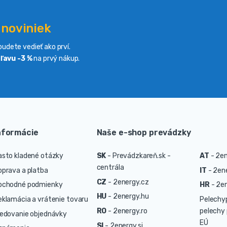
 noviniek
udete vedieť ako prví.
ľavu -3 %
na prvý nákup.
nformácie
Naše e-shop prevádzky
asto kladené otázky
SK
-
Prevádzkareň.sk -
AT
-
2en
centrála
oprava a platba
IT
-
2ene
CZ
-
2energy.cz
bchodné podmienky
HR
-
2en
HU
-
2energy.hu
eklamácia a vrátenie tovaru
Pelechy
RO
-
2energy.ro
pelechy 
ledovanie objednávky
EÚ
SI
-
2energy.si