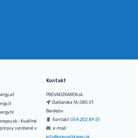
Kontakt
ergy.at
PREVADZKAREN.sk
Duklianska 16, 085 01
rgy.it
Bardejov
ergy.hr
Kontakt:
054 202 89 51
prepsy.sk
- Kvalitné
pre psy vyrobené v
e-mail:
info@prevadzkaren.sk