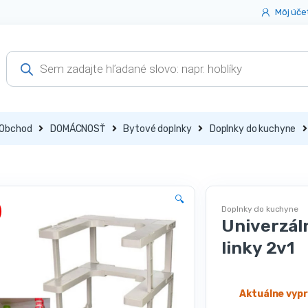
Môj úče
Products
search
Obchod
DOMÁCNOSŤ
Bytové doplnky
Doplnky do kuchyne
🔍
Doplnky do kuchyne
Univerzál
linky 2v1
Aktuálne vyp