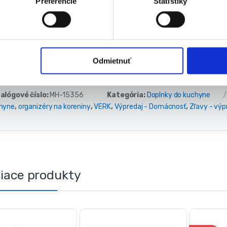
Preferencie
Štatistiky
8x nohy 14cm
4x stabilizátory nôh
Odmietnuť
alógové číslo:
MH-15356
Kategória:
Doplnky do kuchyne
hyne
,
organizéry na koreniny
,
VERK
,
Výpredaj - Domácnosť
,
Zľavy - výp
siace produkty