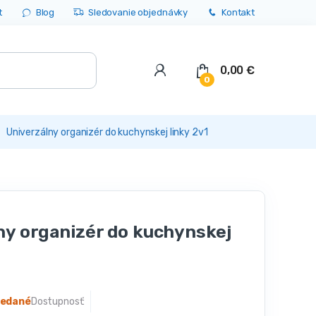
t
Blog
Sledovanie objednávky
Kontakt
0,00
€
0
Univerzálny organizér do kuchynskej linky 2v1
ny organizér do kuchynskej
redané
Dostupnosť: