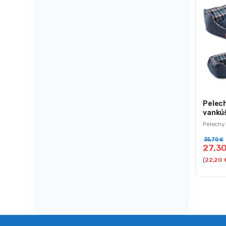
Pelech
vankúš
Pelechy
35,70
€
27,3
(
22,20