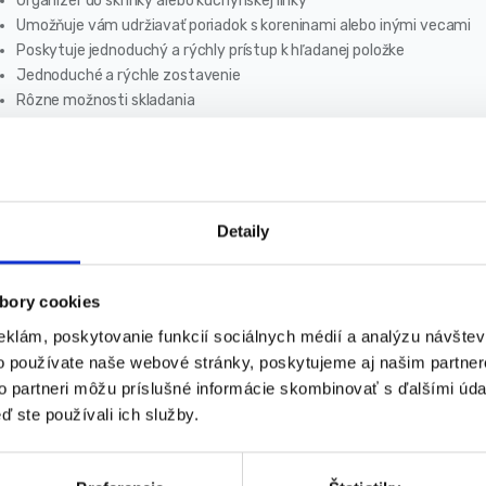
Organizér do skrinky alebo kuchynskej linky
Umožňuje vám udržiavať poriadok s koreninami alebo inými vecami
Poskytuje jednoduchý a rýchly prístup k hľadanej položke
Jednoduché a rýchle zostavenie
Rôzne možnosti skladania
Dva kusy
Dá sa postaviť na nohy alebo zavesiť na stenu
Je nastaviteľný na šírku
ozmery:
Detaily
Maximálna výška: 31 cm
Maximálna šírka: 41,5 cm
bory cookies
Minimálna šírka: 18,5 cm
eklám, poskytovanie funkcií sociálnych médií a analýzu návšte
Dĺžka: 26,5 cm
o používate naše webové stránky, poskytujeme aj našim partner
da obsajuje
to partneri môžu príslušné informácie skombinovať s ďalšími údaj
ď ste používali ich služby.
Úplne nový organizér – 2 police
Prvky na zmenu šírky police
8x nohy 10cm