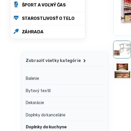
ŠPORT A VOĽNÝ ČAS
STAROSTLIVOSŤ O TELO
ZÁHRADA
Zobraziť všetky kategórie
Balenie
Bytový textil
Dekorácie
Doplnky do kancelárie
Doplnky do kuchyne