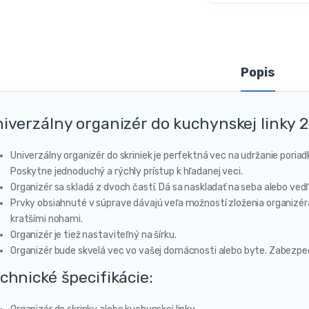
Popis
iverzálny organizér do kuchynskej linky 2
Univerzálny organizér do skriniek je perfektná vec na udržanie poriad
Poskytne jednoduchý a rýchly prístup k hľadanej veci.
Organizér sa skladá z dvoch častí. Dá sa naskladať na seba alebo ved
Prvky obsiahnuté v súprave dávajú veľa možností zloženia organizéra
kratšími nohami.
Organizér je tiež nastaviteľný na šírku.
Organizér bude skvelá vec vo vašej domácnosti alebo byte. Zabezpeč
chnické špecifikácie: