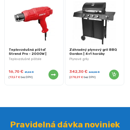
Teplovzdušná pištoľ
Záhradný plynový gril BBQ
Strend Pro – 2000W |
Gordon | 4+1 horáky
HAG004
Teplovzdušné pištole
Plynové grily
16,70
€
342,30
€
21,00
€
462,00
€
(
13,57
€
bez DPH)
(
278,29
€
bez DPH)
Pravidelná dávka noviniek