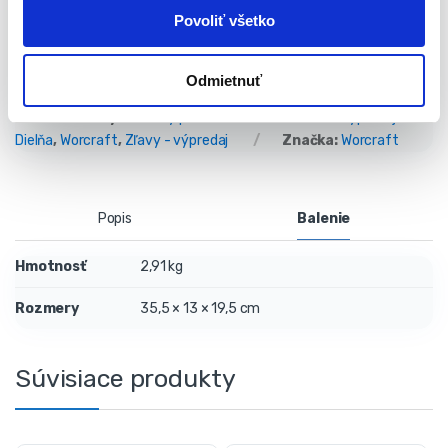
Typ napájania: zo siete (230V)
Povoliť všetko
Výrobca: Worcraft
Odmietnuť
Katalógové číslo:
S-113178
Kategória:
Vibračné brúsky
Značky:
Darčeky pre kutilov
,
STREND PRO
,
Výpredaj --
Dielňa
,
Worcraft
,
Zľavy - výpredaj
Značka:
Worcraft
Popis
Balenie
Hmotnosť
2,91 kg
Rozmery
35,5 × 13 × 19,5 cm
Súvisiace produkty