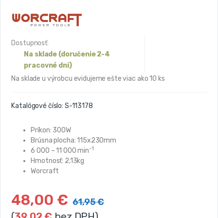
Dostupnosť:
Na sklade (doručenie 2-4
pracovné dni)
Na sklade u výrobcu evidujeme ešte viac ako 10 ks
Katalógové číslo:
S-113178
Príkon: 300W
Brúsna plocha: 115x230mm
-1
6 000 – 11 000 min
Hmotnosť: 2,13kg
Worcraft
48,00
€
61,95
€
(
39,02
€
bez DPH)