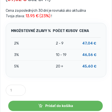
Cena za posledných 30 dní je rovnaká ako aktuálna
13.95 € (23%)
Tvoja zľava:
!
MNOŽSTEVNÉ ZĽAVY %
POČET KUSOV
CENA
2%
2 - 9
47,04
€
3%
10 - 19
46,56
€
5%
20 +
45,60
€
P
o
č
e
t
Pridať do košíka
k