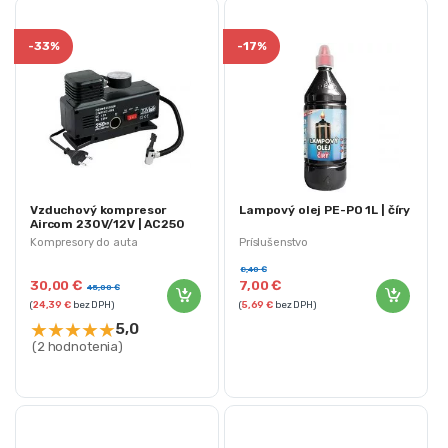
-
33%
-
17%
Vzduchový kompresor
Lampový olej PE-PO 1L | číry
Aircom 230V/12V | AC250
Kompresory do auta
Príslušenstvo
8,40
€
30,00
€
7,00
€
45,00
€
(
24,39
€
bez DPH)
(
5,69
€
bez DPH)
★
★
★
★
★
5,0
(2 hodnotenia)