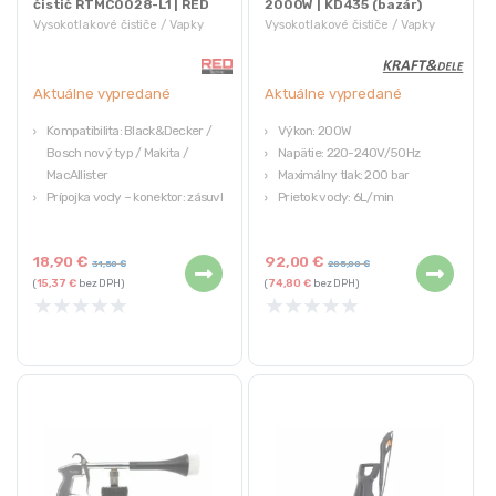
čistič RTMC0028-L1 | RED
2000W | KD435 (bazár)
TECHNIC
Vysokotlakové čističe / Vapky
Vysokotlakové čističe / Vapky
Aktuálne vypredané
Aktuálne vypredané
Kompatibilita: Black&Decker /
Výkon: 200W
Bosch nový typ / Makita /
Napätie: 220-240V/50Hz
MacAllister
Maximálny tlak: 200 bar
Prípojka vody – konektor: zásuvka
Prietok vody: 6L/min
pre rýchlospojku Nilfisk
Maximálna teplota vody: 60
Hrubá hmotnosť: 0,58 kg
stupňov C
18,90
€
92,00
€
Značka: RED TECHNIC
Náš bazár ponúka výrobky so zárukou,
31,50
€
205,00
€
(
15,37
€
bez DPH)
(
74,80
€
bez DPH)
jedná sa o rozbalený tovar – môže isť
★
★
★
★
★
★
★
★
★
★
o krátko používaný alebo servisovaný,
plne funkčný tovar, často bez
originálneho balenia.