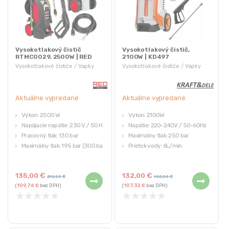
Vysokotlakový čistič
Vysokotlakový čistič,
RTMC0029, 2500W | RED
2100W | KD497
TECHNIC
Vysokotlakové čističe / Vapky
Vysokotlakové čističe / Vapky
Aktuálne vypredané
Aktuálne vypredané
Výkon: 2500 W
Výkon: 2100W
Napájacie napätie: 230 V / 50 Hz
Napätie: 220-240V / 50-60Hz
Pracovný tlak: 130 bar
Maximálny tlak: 250 bar
Maximálny tlak: 195 bar (300 bar
Prietok vody: 6L/min
pre turbolance)
Pracovný tlak: 140 bar
Kapacita: 480 l/min
135,00
€
132,00
€
210,00
€
180,00
€
(
109,76
€
bez DPH)
(
107,32
€
bez DPH)
★
★
★
★
★
★
★
★
★
★