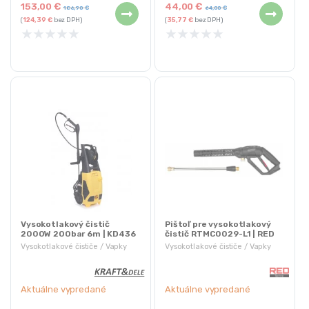
153,00
€
44,00
€
186,90
€
64,00
€
(
124,39
€
bez DPH)
(
35,77
€
bez DPH)
★
★
★
★
★
★
★
★
★
★
Vysokotlakový čistič
Pištoľ pre vysokotlakový
2000W 200bar 6m | KD436
čistič RTMC0029-L1 | RED
TECHNIC
Vysokotlakové čističe / Vapky
Vysokotlakové čističe / Vapky
Aktuálne vypredané
Aktuálne vypredané