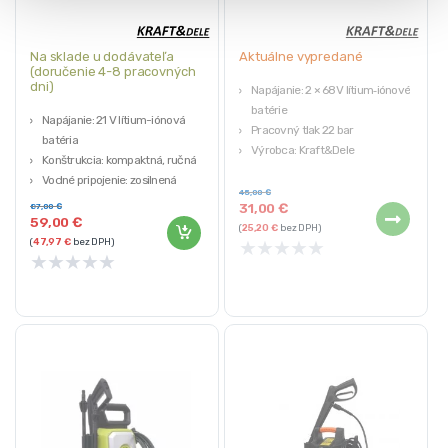
Na sklade u dodávateľa
Aktuálne vypredané
(doručenie 4-8 pracovných
dni)
Napájanie: 2 × 68 V lítium‑iónové
batérie
Napájanie: 21 V lítium-iónová
Pracovný tlak 22 bar
batéria
Výrobca: Kraft&Dele
Konštrukcia: kompaktná, ručná
Vodné pripojenie: zosilnená
45,00
€
rýchlospojka
31,00
€
87,00
€
59,00
€
(
25,20
€
bez DPH)
★
★
★
★
★
(
47,97
€
bez DPH)
★
★
★
★
★