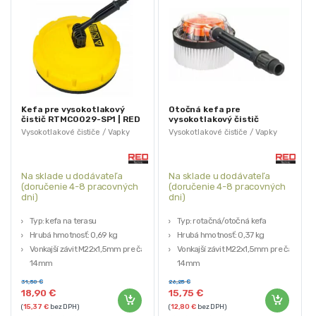
Kefa pre vysokotlakový
Otočná kefa pre
čistič RTMC0029-SP1 | RED
vysokotlakový čistič
TECHNIC
RTMC0029-SR1 | RED
Vysokotlakové čističe / Vapky
Vysokotlakové čističe / Vapky
TECHNIC
Na sklade u dodávateľa
Na sklade u dodávateľa
(doručenie 4-8 pracovných
(doručenie 4-8 pracovných
dni)
dni)
Typ: kefa na terasu
Typ: rotačná/otočná kefa
Hrubá hmotnosť: 0,69 kg
Hrubá hmotnosť: 0,37 kg
Vonkajší závit M22x1,5mm pre čap
Vonkajší závit M22x1,5mm pre čap
14mm
14mm
Značka: RED TECHNIC
Značka: RED TECHNIC
31,50
€
26,25
€
18,90
€
15,75
€
(
15,37
€
bez DPH)
(
12,80
€
bez DPH)