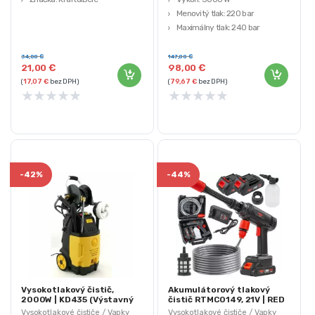
Menovitý tlak: 220 bar
Maximálny tlak: 240 bar
Menovitý prietok: 5,6 l/min
34,00
€
147,00
€
21,00
€
98,00
€
(
17,07
€
bez DPH)
(
79,67
€
bez DPH)
★
★
★
★
★
★
★
★
★
★
-
42%
-
44%
Vysokotlakový čistič,
Akumulátorový tlakový
2000W | KD435 (Výstavný
čistič RTMC0149, 21V | RED
kus)
TECHNIC (Výstavný kus)
Vysokotlakové čističe / Vapky
Vysokotlakové čističe / Vapky