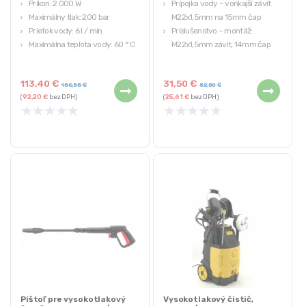
Príkon: 2 000 W
Prípojka vody – vonkajší závit
Maximálny tlak: 200 bar
M22x1,5mm na 15mm čap
Prietok vody: 6 l / min
Príslušenstvo – montáž:
Maximálna teplota vody: 60 ° C
M22x1,5mm závit, 14mm čap
Dĺžka hadice: 6m
Hrubá hmotnosť: 0,78 kg
Značka: RED TECHNIC
113,40
€
31,50
€
158,55
€
52,50
€
(
92,20
€
bez DPH)
(
25,61
€
bez DPH)
★
★
★
★
★
★
★
★
★
★
Pištoľ pre vysokotlakový
Vysokotlakový čistič,