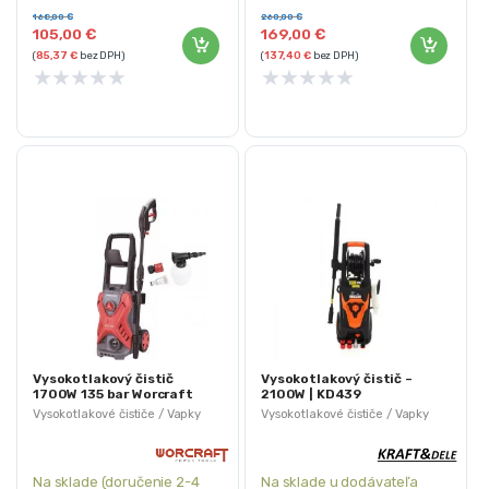
Prietok vody: 6L/min
168,00
€
260,00
€
105,00
€
169,00
€
(
85,37
€
bez DPH)
(
137,40
€
bez DPH)
★
★
★
★
★
★
★
★
★
★
Vysokotlakový čistič
Vysokotlakový čistič –
1700W 135 bar Worcraft
2100W | KD439
HC17-090
Vysokotlakové čističe / Vapky
Vysokotlakové čističe / Vapky
Na sklade (doručenie 2-4
Na sklade u dodávateľa