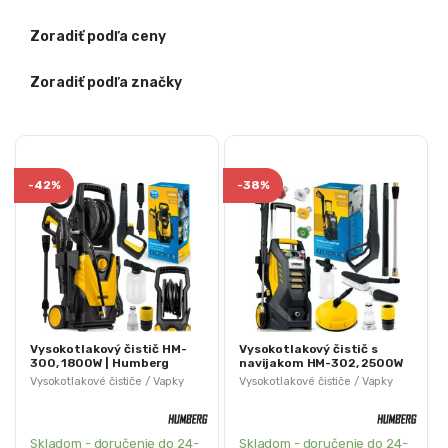
Zoradiť podľa ceny
Zoradiť podľa značky
-
42%
-
38%
Vysokotlakový čistič HM-
Vysokotlakový čistič s
300, 1800W | Humberg
navijakom HM-302, 2500W
| Humberg
Vysokotlakové čističe / Vapky
Vysokotlakové čističe / Vapky
Skladom - doručenie do 24-
Skladom - doručenie do 24-