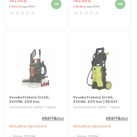
147,00
€
142,00
€
(
119,51
€
bez DPH)
(
115,45
€
bez DPH)
★
★
★
★
★
★
★
★
★
★
Vysokotlakový čistič,
Vysokotlakový čistič,
2000W, 200 bar,
2100W, 200 bar | KD421
Kraft&Dele | KD446
Vysokotlakové čističe / Vapky
Vysokotlakové čističe / Vapky
Aktuálne vypredané
Aktuálne vypredané
Výkon: 2000W
Výkon: 2100W