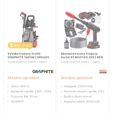
Vysokotlakový čistič
Akumulátorový tlakový
GRAPHITE 1600W | 59G620
čistič RTMC0149, 21V | RED
TECHNIC
Vysokotlakové čističe / Vapky
Vysokotlakové čističe / Vapky
Aktuálne vypredané
Aktuálne vypredané
Výkon: 1600 W
Napájanie: 230V/50Hz
Napájacie napätie: 230V ~ 50Hz
Menovité vstupné napätie: 21V DC
Pracovný tlak: 90 bar
Batéria: lítium-iónová
GRAPHITE
Kapacita batérie: 2000 mAh
Záruka 3 roky
Napájacie napätie nabíjačky: 22V /
1,5A