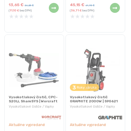
13,65
€
45,15
€
26,25
€
61,95
€
(
11,10
€
bez DPH)
(
36,71
€
bez DPH)
★
★
★
★
★
★
★
★
★
★
Vysokotlakový čistič, CPC-
Vysokotlakový čistič
S20Li, ShareSYS | Worcraft
GRAPHITE 2000W | 59G621
Vysokotlakové čističe / Vapky
Vysokotlakové čističe / Vapky
Aktuálne vypredané
Aktuálne vypredané