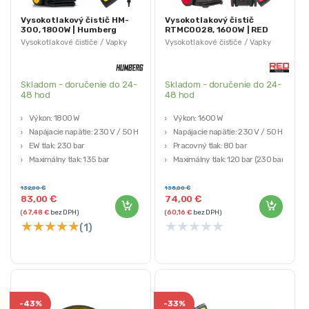
Vysokotlakový čistič HM-
Vysokotlakový čistič
300, 1800W | Humberg
RTMC0028, 1600W | RED
TECHNIC
Vysokotlakové čističe / Vapky
Vysokotlakové čističe / Vapky
Skladom - doručenie do 24-
Skladom - doručenie do 24-
48 hod
48 hod
Výkon: 1800 W
Výkon: 1600 W
Napájacie napätie: 230 V / 50 Hz
Napájacie napätie: 230 V / 50 Hz
EW tlak: 230 bar
Pracovný tlak: 80 bar
Maximálny tlak: 135 bar
Maximálny tlak: 120 bar (230 bar
Výkon: 420 l/h
pre turbolance)
Kapacita: 420 l/min
132,00
€
135,00
€
83,00
€
74,00
€
(
67,48
€
bez DPH)
(
60,16
€
bez DPH)
★
★
★
★
★
★
★
★
★
★
(1)
-
43%
-
33%