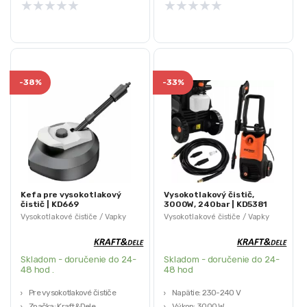
★
★
★
★
★
★
★
★
★
★
-
38%
-
33%
Kefa pre vysokotlakový
Vysokotlakový čistič,
čistič | KD669
3000W, 240bar | KD5381
Vysokotlakové čističe / Vapky
Vysokotlakové čističe / Vapky
Skladom - doručenie do 24-
Skladom - doručenie do 24-
48 hod .
48 hod
Pre vysokotlakové čističe
Napätie: 230-240 V
Značka: Kraft&Dele
Výkon: 3000 W