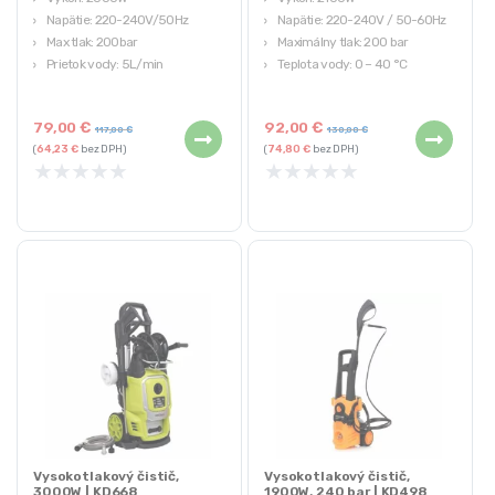
Napätie: 220-240V/50Hz
Napätie: 220-240V / 50-60Hz
Max tlak: 200bar
Maximálny tlak: 200 bar
Prietok vody: 5L/min
Teplota vody: 0 – 40 °C
Max teplota vody: 50 stupňov C
Prevádzková teplota: 0 – 40 °C
79,00
€
92,00
€
117,00
€
130,00
€
(
64,23
€
bez DPH)
(
74,80
€
bez DPH)
★
★
★
★
★
★
★
★
★
★
Vysokotlakový čistič,
Vysokotlakový čistič,
3000W | KD668
1900W, 240 bar | KD498