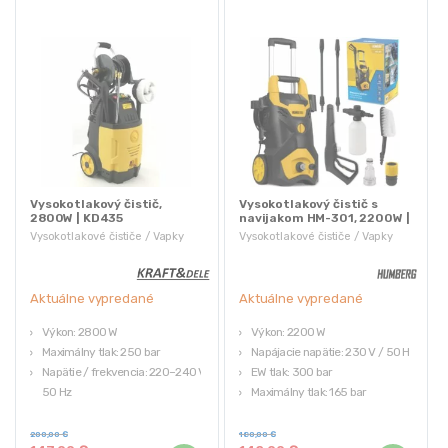
Vysokotlakový čistič,
Vysokotlakový čistič s
2800W | KD435
navijakom HM-301, 2200W |
Humberg
Vysokotlakové čističe / Vapky
Vysokotlakové čističe / Vapky
Aktuálne vypredané
Aktuálne vypredané
Výkon: 2800 W
Výkon: 2200 W
Maximálny tlak: 250 bar
Napájacie napätie: 230 V / 50 Hz
Napätie / frekvencia: 220–240 V /
EW tlak: 300 bar
50 Hz
Maximálny tlak: 165 bar
Prúdenie vody: 6 l/min
Menovitý tlak: 110 bar
Max. teplota vody: 60 °C
200,00
€
180,00
€