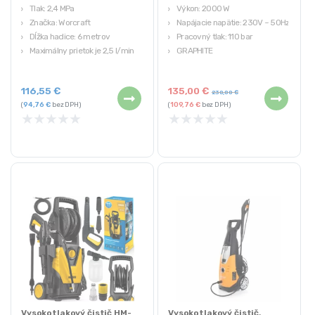
Tlak: 2,4 MPa
Výkon: 2000 W
Značka: Worcraft
Napájacie napätie: 230V ~ 50Hz
Dĺžka hadice: 6 metrov
Pracovný tlak: 110 bar
Maximálny prietok je 2,5 l/min
GRAPHITE
Hmotnosť: 3,95 kg
Záruka 3 roky
116,55
€
135,00
€
230,00
€
(
94,76
€
bez DPH)
(
109,76
€
bez DPH)
★
★
★
★
★
★
★
★
★
★
Vysokotlakový čistič HM-
Vysokotlakový čistič,