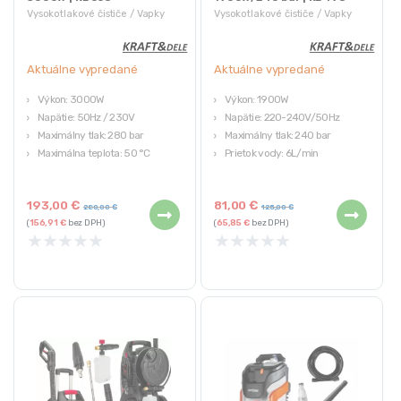
Vysokotlakové čističe / Vapky
Vysokotlakové čističe / Vapky
Aktuálne vypredané
Aktuálne vypredané
Výkon: 3000W
Výkon: 1900W
Napätie: 50Hz / 230V
Napätie: 220-240V/50Hz
Maximálny tlak: 280 bar
Maximálny tlak: 240 bar
Maximálna teplota: 50 °C
Prietok vody: 6L/min
Hmotnosť zariadenia: 13 kg
Maximálna teplota vody: 60
stupňov C
193,00
€
81,00
€
280,00
€
125,00
€
(
156,91
€
bez DPH)
(
65,85
€
bez DPH)
★
★
★
★
★
★
★
★
★
★