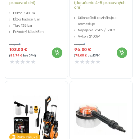
pracovné dni)
(doručenie 4-8 pracovných
dni)
Príkon: 1700 W
Účinne čistí, dezinfikuje a
Dĺžka hadice: 5 m
odmasťuje
Tlak: 135 bar
Napájanie: 230V / 50Hz
Prívodný kábel: 5 m
Výkon: 2100W
Hmotnosť: 6,2 kg
Pracovný tlak: 200 bar
157,50
€
152,25
€
103,00
€
96,00
€
(
83,74
€
bez DPH)
(
78,05
€
bez DPH)
★
★
★
★
★
★
★
★
★
★