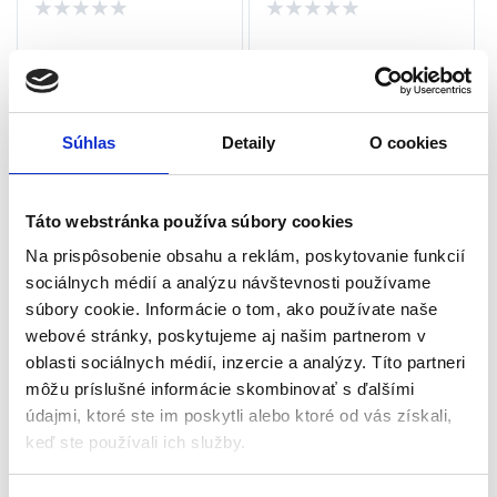
★
★
★
★
★
★
★
★
★
★
Súhlas
Detaily
O cookies
Táto webstránka používa súbory cookies
Na prispôsobenie obsahu a reklám, poskytovanie funkcií
sociálnych médií a analýzu návštevnosti používame
súbory cookie. Informácie o tom, ako používate naše
Vysokotlakový čistič
Güde Aku vysokotlakový
2100W 8m 165 bar Worcraft
čistič | DR 18-201-23
webové stránky, poskytujeme aj našim partnerom v
HC21-110H
Vysokotlakové čističe / Vapky
Vysokotlakové čističe / Vapky
oblasti sociálnych médií, inzercie a analýzy. Títo partneri
môžu príslušné informácie skombinovať s ďalšími
údajmi, ktoré ste im poskytli alebo ktoré od vás získali,
Na sklade (doručenie 2-4
Na objednávku (doručenie
pracovné dni)
2-3 dni)
keď ste používali ich služby.
Príkon: 2100W
Maximálny tlak: 22 bar
Tlak: 165 bar
Maximálna nasávacia výška: 6 m