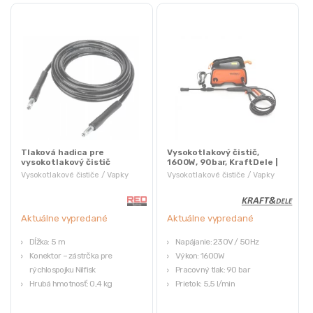
Tlaková hadica pre
Vysokotlakový čistič,
vysokotlakový čistič
1600W, 90bar, KraftDele |
RTMC0028-W1, 5M | RED
KD437
Vysokotlakové čističe / Vapky
Vysokotlakové čističe / Vapky
TECHNIC
Aktuálne vypredané
Aktuálne vypredané
Dĺžka: 5 m
Napájanie: 230V / 50Hz
Konektor – zástrčka pre
Výkon: 1600W
rýchlospojku Nilfisk
Pracovný tlak: 90 bar
Hrubá hmotnosť: 0,4 kg
Prietok: 5,5 l/min
Značka: RED TECHNIC
Hmotnosť: 6 kg