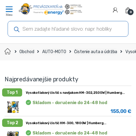
Prejsť
Prejsť
na
na
0
navigáciu
obsah
Products
search
Domov
Obchod
AUTO-MOTO
Čistenie auta a údržba
Vysok
Najpredávanejšie produkty
Top 1
Vysokotlakový čistič s navijakom HM-302, 2500W | Humberg
Skladom - doručenie do 24-48 hod
155,00
€
Top 2
Vysokotlakový čistič HM-300, 1800W | Humberg
Skladom - doručenie do 24-48 hod