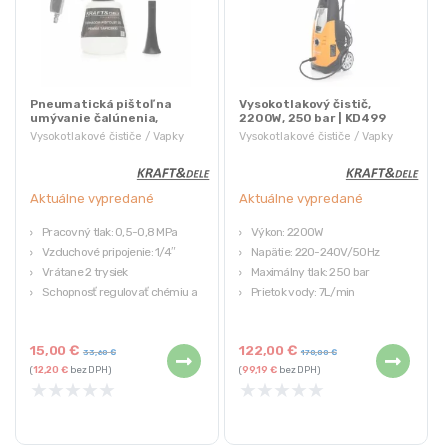
Pneumatická pištoľ na
Vysokotlakový čistič,
umývanie čalúnenia,
2200W, 250 bar | KD499
TORNADOR | KD10379
Vysokotlakové čističe / Vapky
Vysokotlakové čističe / Vapky
Aktuálne vypredané
Aktuálne vypredané
Pracovný tlak: 0,5-0,8 MPa
Výkon: 2200W
Vzduchové pripojenie: 1/4″
Napätie: 220-240V/50Hz
Vrátane 2 trysiek
Maximálny tlak: 250 bar
Schopnosť regulovať chémiu a
Prietok vody: 7L/min
vzduch.
Maximálna teplota vody: 60
stupňov C
15,00
€
122,00
€
33,60
€
170,00
€
(
12,20
€
bez DPH)
(
99,19
€
bez DPH)
★
★
★
★
★
★
★
★
★
★