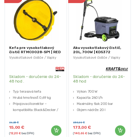
Kefa pre vysokotlakový
Aku vysokotlakový čistič,
čistič RTMC0028-SP1 | RED
20L, 700W | KD5372
TECHNIC
Vysokotlakové čističe / Vapky
Vysokotlakové čističe / Vapky
Skladom - doručenie do 24-
Skladom - doručenie do 24-
48 hod .
48 hod
Typ: terasová kefa
Výkon: 700 W
Hrubá hmotnosť: 0,69 kg
Kapacita: 260 l/h
Pripojovací konektor –
Maximálny tlak: 200 bar
kompatibilita: Black&Decker /
Objem nádrže: 20 l
nový typ Bosch / Makita / Mac
Napätie: 42 V
Allister
26,25
€
258,00
€
15,00
€
173,00
€
Značka: RED TECHNIC
(
12,20
€
bez DPH)
(
140,65
€
bez DPH)