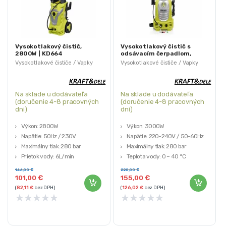
Vysokotlakový čistič,
Vysokotlakový čistič s
2800W | KD664
odsávacím čerpadlom,
3000W | KD423
Vysokotlakové čističe / Vapky
Vysokotlakové čističe / Vapky
Na sklade u dodávateľa
Na sklade u dodávateľa
(doručenie 4-8 pracovných
(doručenie 4-8 pracovných
dni)
dni)
Výkon: 2800W
Výkon: 3000W
Napätie: 50Hz / 230V
Napätie: 220-240V / 50-60Hz
Maximálny tlak: 280 bar
Maximálny tlak: 280 bar
Prietok vody: 6L/min
Teplota vody: 0 – 40 °C
Pracovný tlak: 200 bar
Prevádzková teplota: 0 – 40 °C
146,00
€
220,00
€
101,00
€
155,00
€
(
82,11
€
bez DPH)
(
126,02
€
bez DPH)
★
★
★
★
★
★
★
★
★
★