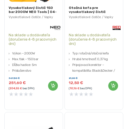
Vysokotlakový čistič 150
Otočná kefa pre
bar 2000W NEO Tools | 04-
vysokotlakový čistič
705
RTMC0028-SR1 | RED
Vysokotlakové čističe / Vapky
Vysokotlakové čističe / Vapky
TECHNIC
Na sklade u dodávateľa
Na sklade u dodávateľa
(doručenie 4-8 pracovných
(doručenie 4-8 pracovných
dni)
dni)
Výkon – 2000W
Typ: rotačná/otočná kefa
Max. tlak – 150 bar
Hrubá hmotnosť: 0,37 kg
Dĺžka hadice: 5m
Pripojovací konektor –
Príslušenstvo
kompatibilita: Black&Decker /
Záruka 3 roky
nový typ Bosch / Makita / Mac
367,50
€
21,00
€
Alliste
251,60
€
12,50
€
Značka: RED TECHNIC
(
204,55
€
bez DPH)
(
10,16
€
bez DPH)
★
★
★
★
★
★
★
★
★
★