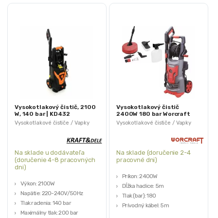
Vysokotlakový čistič, 2100
Vysokotlakový čistič
W, 140 bar | KD432
2400W 180 bar Worcraft
HC24-120
Vysokotlakové čističe / Vapky
Vysokotlakové čističe / Vapky
Na sklade u dodávateľa
Na sklade (doručenie 2-4
(doručenie 4-8 pracovných
pracovné dni)
dni)
Príkon: 2400W
Výkon: 2100W
Dĺžka hadice: 5m
Napätie: 220-240V/50Hz
Tlak (bar): 180
Tlak radenia: 140 bar
Prívodný kábel: 5m
Maximálny tlak: 200 bar
Hmotnosť: 9 kg