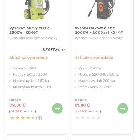
Vysokotlakový čistič,
Vysokotlakový čistič
2500W | KD667
2000W – 200Bar | KD447
Vysokotlakové čističe / Vapky
Vysokotlakové čističe / Vapky
Aktuálne vypredané
Aktuálne vypredané
Výkon: 2500W
Výkon: 2000W
Napätie: 50Hz / 230V
Napätie: 220-240V/50Hz
Maximálny tlak: 250 bar
Maximálny tlak: 200 bar
Maximálna teplota: 50 °C
Prietok vody: 5L/min
Hmotnosť: 6 kg
125,00
€
109,00
€
79,00
€
81,00
€
(
64,23
€
bez DPH)
(
65,85
€
bez DPH)
★
★
★
★
★
★
★
★
★
★
(1)