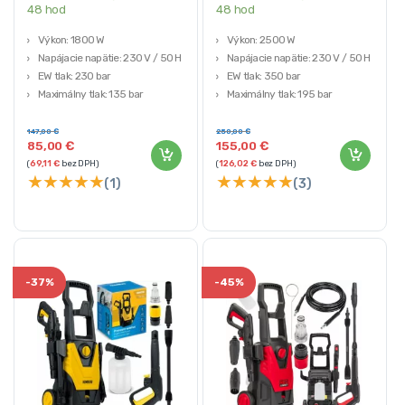
48 hod
48 hod
Výkon: 1800 W
Výkon: 2500 W
Napájacie napätie: 230 V / 50 Hz
Napájacie napätie: 230 V / 50 Hz
EW tlak: 230 bar
EW tlak: 350 bar
Maximálny tlak: 135 bar
Maximálny tlak: 195 bar
Výkon: 420 l/h
Výkon: 480 l/h
147,00
€
250,00
€
85,00
€
155,00
€
(
69,11
€
bez DPH)
(
126,02
€
bez DPH)
★
★
★
★
★
★
★
★
★
★
(1)
(3)
-
37%
-
45%