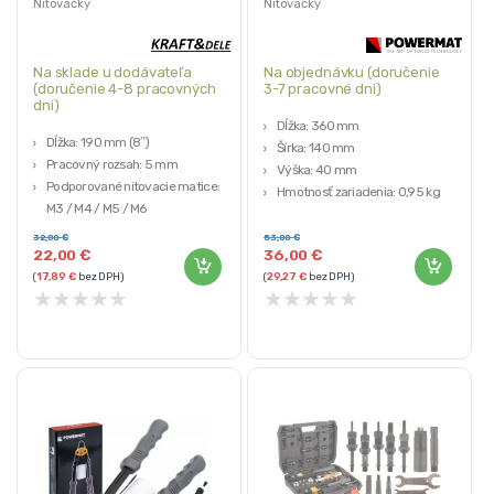
Nitovačky
Nitovačky
Na sklade u dodávateľa
Na objednávku (doručenie
(doručenie 4-8 pracovných
3-7 pracovné dni)
dni)
Dĺžka: 360 mm
Dĺžka: 190 mm (8″)
Šírka: 140 mm
Pracovný rozsah: 5 mm
Výška: 40 mm
Podporované nitovacie matice:
Hmotnosť zariadenia: 0,95 kg
M3 / M4 / M5 / M6
Podporované veľkosti nitovacích
Materiály nitovacích matíc: oceľ,
matíc: M3, M4, M5, M6, M8, M10,
32,00
€
53,00
€
nehrdzavejúca oceľ, hliník
22,00
€
36,00
€
M12
Materiál konštrukcie: oceľ + hliník
(
17,89
€
bez DPH)
(
29,27
€
bez DPH)
★
★
★
★
★
★
★
★
★
★