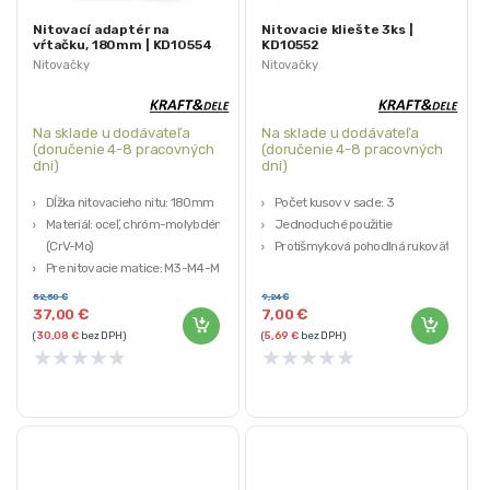
Nitovací adaptér na
Nitovacie kliešte 3ks |
vŕtačku, 180mm | KD10554
KD10552
Nitovačky
Nitovačky
Na sklade u dodávateľa
Na sklade u dodávateľa
(doručenie 4-8 pracovných
(doručenie 4-8 pracovných
dni)
dni)
Dĺžka nitovacieho nitu: 180mm
Počet kusov v sade: 3
Materiál: oceľ, chróm-molybdén
Jednoduché použitie
(CrV-Mo)
Protišmyková pohodlná rukoväť
Pre nitovacie matice: M3-M4-M5-
M6 M8 M10
52,50
€
9,24
€
Vhodné pre nitovacie matice:
37,00
€
7,00
€
hliník, meď, oceľ, nerezová oceľ
(
30,08
€
bez DPH)
(
5,69
€
bez DPH)
★
★
★
★
★
★
★
★
★
★
Šesťhranná tyč: 1/4″ HEX