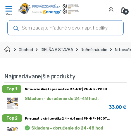
Prejsť
Prejsť
na
na
0
navigáciu
obsah
Products
search
Domov
Obchod
DIELŇA A STAVBA
Ručné náradie
Nitovač
Najpredávanejšie produkty
Top 1
Nitovacie kliešte pre matice M3-M12 | PM-NIR-110SU
Skladom - doručenie do 24-48 hod .
33,00
€
Top 2
Pneumatická nitovačka 2,4 – 6,4 mm | PM-NP-1400T
Skladom - doručenie do 24-48 hod