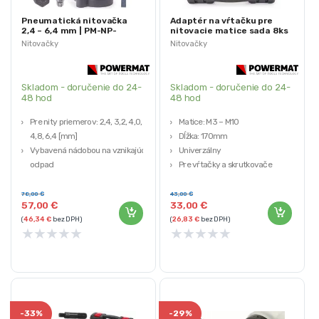
Pneumatická nitovačka
Adaptér na vŕtačku pre
2,4 – 6,4 mm | PM-NP-
nitovacie matice sada 8ks
1400T
| PM-NIA-6T
Nitovačky
Nitovačky
Skladom - doručenie do 24-
Skladom - doručenie do 24-
48 hod
48 hod
Pre nity priemerov: 2,4, 3,2, 4,0,
Matice: M3 – M10
4,8, 6,4 [mm]
Dĺžka: 170mm
Vybavená nádobou na vznikajúci
Univerzálny
odpad
Pre vŕtačky a skrutkovače
Priemer hadice na prívod
Prepravné puzdro
vzduchu: 3/8 “
78,00
€
43,00
€
57,00
€
33,00
€
Maximálny zdvih piestu: 16 mm –
(
46,34
€
bez DPH)
(
26,83
€
bez DPH)
5/8 “
★
★
★
★
★
★
★
★
★
★
Vysoká kvalita
-
33%
-
29%