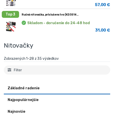
57,00
€
Top 3
Ručná nitovačka, príslušenstvo | KD3514
Skladom - doručenie do 24-48 hod
31,00
€
Nitovačky
Zobrazených 1–35 z 35 výsledkov
Filter
Základné radenie
Najpopulárnejšie
Najnovšie