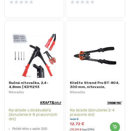
★
★
★
★
★
★
★
★
★
★
Ručná nitovačka, 2,4-
Kliešte Strend Pro BT-804,
4,8mm | KD11293
300 mm, nitovacie,
pákové, pre trhacie nity
Nitovačky
Nitovačky
Na sklade u dodávateľa
Na sklade (doručenie 2-4
(doručenie 4-8 pracovných
pracovné dni)
dni)
14,26
€
12,72
€
Počet nitov v sade: 500
(
10,34
€
bez DPH)