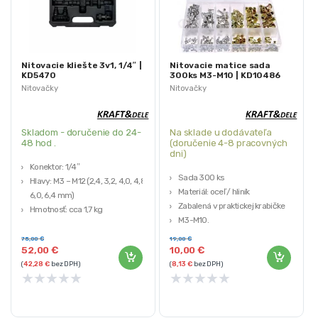
Nitovacie kliešte 3v1, 1/4″ |
Nitovacie matice sada
KD5470
300ks M3-M10 | KD10486
Nitovačky
Nitovačky
Skladom - doručenie do 24-
Na sklade u dodávateľa
48 hod .
(doručenie 4-8 pracovných
dni)
Konektor: 1/4″
Sada 300 ks
Hlavy: M3 – M12 (2,4, 3,2, 4,0, 4,8,
Materiál: oceľ / hliník
6,0, 6,4 mm)
Zabalená v praktickej krabičke
Hmotnosť: cca 1,7 kg
M3-M10.
Značka: KRAFT&DELE
Kraft&Dele
75,00
€
19,00
€
52,00
€
10,00
€
(
42,28
€
bez DPH)
(
8,13
€
bez DPH)
★
★
★
★
★
★
★
★
★
★