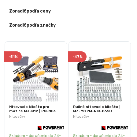
Zoradiť podľa ceny
Zoradiť podľa značky
-
51%
-
47%
Nitovacie kliešte pre
Ručné nitovacie kliešte |
matice M3-M12 | PM-NIR-
M3-M8 PM-NIR-86SU
110SU
Nitovačky
Nitovačky
Skladom - doručenie do 24-
Skladom - doručenie do 24-