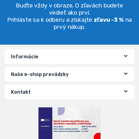
Hmotnosť: 0,35 kg
40,43
€
14,00
€
71,40
€
25,00
€
(
32,87
€
bez DPH)
(
11,38
€
bez DPH)
★
★
★
★
★
★
★
★
★
★
NEO sada nitov – 400 ks |
Nitovacie kliešte pákové |
11-970
17″
Nitovačky
Nitovačky
Aktuálne vypredané
Aktuálne vypredané