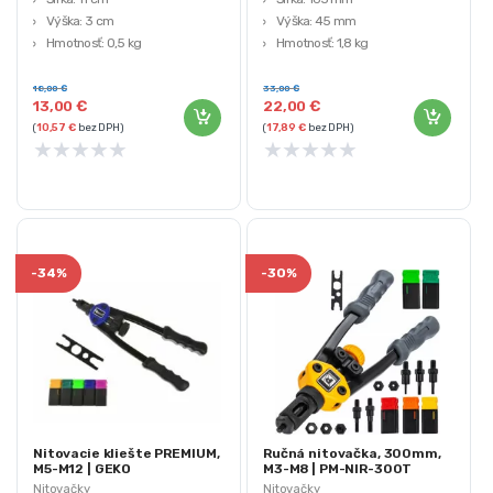
Výška: 3 cm
Výška: 45 mm
Hmotnosť: 0,5 kg
Hmotnosť: 1,8 kg
Podporované priemery nitov: 2,4 /
Podporované veľkosti nitov: 3,2
3,2 / 4,0 / 4,8 mm
mm, 4,0 mm, 4,8 mm, 6,0 mm,
18,00
€
33,00
€
13,00
€
22,00
€
6,4 mm
(
10,57
€
bez DPH)
(
17,89
€
bez DPH)
★
★
★
★
★
★
★
★
★
★
-
34%
-
30%
Nitovacie kliešte PREMIUM,
Ručná nitovačka, 300mm,
M5-M12 | GEKO
M3-M8 | PM-NIR-300T
Nitovačky
Nitovačky