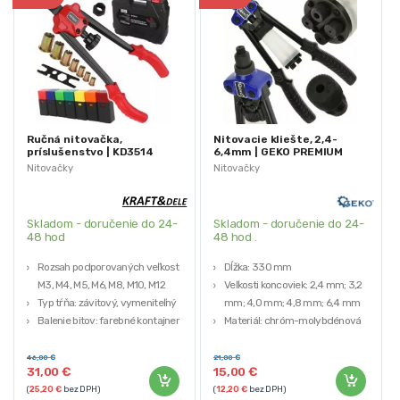
Ručná nitovačka,
Nitovacie kliešte, 2,4-
príslušenstvo | KD3514
6,4mm | GEKO PREMIUM
Nitovačky
Nitovačky
Skladom - doručenie do 24-
Skladom - doručenie do 24-
48 hod
48 hod .
Rozsah podporovaných veľkostí:
Dĺžka: 330 mm
M3, M4, M5, M6, M8, M10, M12
Veľkosti koncoviek: 2,4 mm; 3,2
Typ tŕňa: závitový, vymeniteľný
mm; 4,0 mm; 4,8 mm; 6,4 mm
Balenie bitov: farebné kontajnery
Materiál: chróm-molybdénová
s popisom
oceľ
Hmotnosť: 0,7 kg
46,00
€
21,00
€
31,00
€
15,00
€
(
25,20
€
bez DPH)
(
12,20
€
bez DPH)