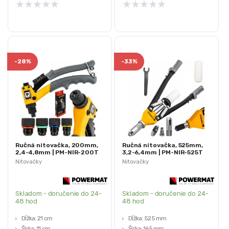
★
★
★
★
★
★
★
★
★
★
-
28%
-
33%
Ručná nitovačka, 200mm,
Ručná nitovačka, 525mm,
2,4-4,8mm | PM-NIR-200T
3,2-6,4mm | PM-NIR-525T
Nitovačky
Nitovačky
Skladom - doručenie do 24-
Skladom - doručenie do 24-
48 hod
48 hod
Dĺžka: 21 cm
Dĺžka: 525 mm
Šírka: 11 cm
Šírka: 165 mm