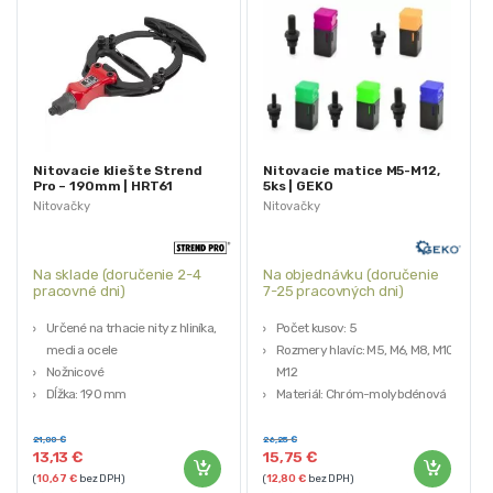
Nitovacie kliešte Strend
Nitovacie matice M5-M12,
Pro – 190mm | HRT61
5ks | GEKO
Nitovačky
Nitovačky
Na sklade (doručenie 2-4
Na objednávku (doručenie
pracovné dni)
7-25 pracovných dni)
Určené na trhacie nity z hliníka,
Počet kusov: 5
medi a ocele
Rozmery hlavíc: M5, M6, M8, M10,
Nožnicové
M12
Dĺžka: 190 mm
Materiál: Chróm-molybdénová
Pracovný zdvih: 6 mm
oceľ (Cr-Mo)
Hmotnosť: 0,23kg
21,00
€
26,25
€
13,13
€
15,75
€
Značka: GEKO
(
10,67
€
bez DPH)
(
12,80
€
bez DPH)