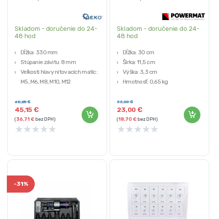
Skladom - doručenie do 24-
Skladom - doručenie do 24-
48 hod
48 hod
Dĺžka: 330 mm
Dĺžka: 30 cm
Stúpanie závitu: 8 mm
Šírka: 11,5 cm
Veľkosti hlavy nitovacích matíc:
Výška: 3,3 cm
M5, M6, M8, M10, M12
Hmotnosť: 0,65 kg
Materiál použitý na výrobu hláv:
Podporované veľkosti nitovacích
chróm-molybdénová oceľ
matíc: M3, M4, M5, M6, M8
68,25
€
33,00
€
45,15
€
23,00
€
Vysoká kvalita
(
36,71
€
bez DPH)
(
18,70
€
bez DPH)
★
★
★
★
★
★
★
★
★
★
-
31%