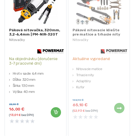
Páková nitovačka, 320mm,
Pákové nitovacie kliešte
3,2-6,4mm | PM-NIR-320T
pre matice a trhacie nity
22ks 3v1 | PM-NIR-22T
Nitovačky
Nitovačky
Na objednávku (doručenie
Aktuálne vypredané
3-7 pracovné dni)
Nitovacie matice
Hrot v sade: 6,4 mm
Trhacie nity
Dĺžka: 320 mm
Adaptéry
Šírka: 130 mm
Kufor
Výška: 40 mm
Univerzálne
Podporované veľkosti nitov: 3,2
102,90
€
mm, 4,0 mm, 4,8 mm, 6,0 mm,
65,10
€
22,00
€
16,00
€
6,4 mm
(
52,93
€
bez DPH)
★
★
★
★
★
(
13,01
€
bez DPH)
★
★
★
★
★