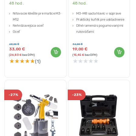
48 hod .
48 hod .
Nitovacie kliešte pre matice M3-
M3-M8 sada hlavíc v súprave
M12
Praktický kufrík pre uskladnenie
Nehrdzavejúca oceľ
Dlhé ramená s pogumovanými
Oceľ
rukoväťami
Hliník
Kľúč
68,00
€
36,00
€
33,00
€
19,00
€
(
26,83
€
bez DPH)
(
15,45
€
bez DPH)
★
★
★
★
★
★
★
★
★
★
(1)
-
27%
-
23%