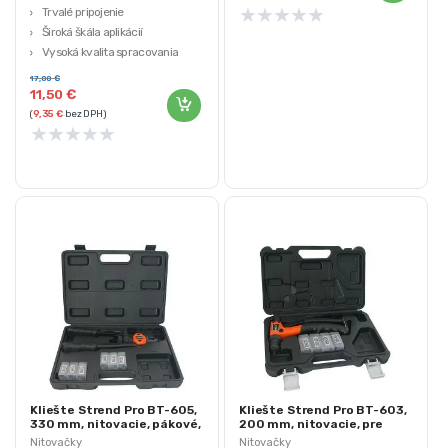
★
★
★
★
★
Trvalé pripojenie
Široká škála aplikácií
Vysoká kvalita spracovania
Ergonomický dizajn
17,00
€
11,50
€
(
9,35
€
bez DPH)
★
★
★
★
★
Kliešte Strend Pro BT-605,
Kliešte Strend Pro BT-603,
330 mm, nitovacie, pákové,
200 mm, nitovacie, pre
pre maticové nity, v kufri
maticové nity, v kufri
Nitovačky
Nitovačky