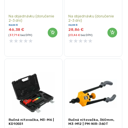
Na objednávku (doručenie
Na objednávku (doručenie
2-3 dni)
2-3 dni)
52,00
€
32,35
€
46,38
€
28,86
€
(
37,71
€
bez DPH)
(
23,46
€
bez DPH)
★
★
★
★
★
★
★
★
★
★
Ručná nitovačka, M3–M6 |
Ručná nitovačka, 360mm,
KD10551
M3-M12 | PM-NIR-360T