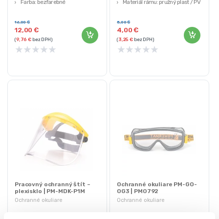
Farba: bezfarebné
Materiál rámu: pružný plast / PVC
Veľkosť: uni – nastaviteľná
Pásik: široký, pružný, nastaviteľný
Vetranie: ventilačný systém, 4
16,00
€
5,00
€
12,00
€
4,00
€
ventilačné otvory
(
9,76
€
bez DPH)
(
3,25
€
bez DPH)
★
★
★
★
★
★
★
★
★
★
Pracovný ochranný štít –
Ochranné okuliare PM-GO-
plexisklo | PM-MDK-P1M
OG3 | PM0792
Ochranné okuliare
Ochranné okuliare