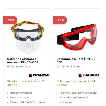
-
25%
-
20%
Ochranné okuliare s
Ochranné okuliare | PM-GO-
maskou | PM-GO-OG4
OG5
Ochranné okuliare
Ochranné okuliare
Skladom - doručenie do 24-
Skladom - doručenie do 24-
48 hod
48 hod
Nepriame vetranie
Rozmery: cca 180 × 95 × 25 mm
Panoramatické
Farba skla: bezfarebná /
Rám z mäkkého PVC a nylonu
priehľadná