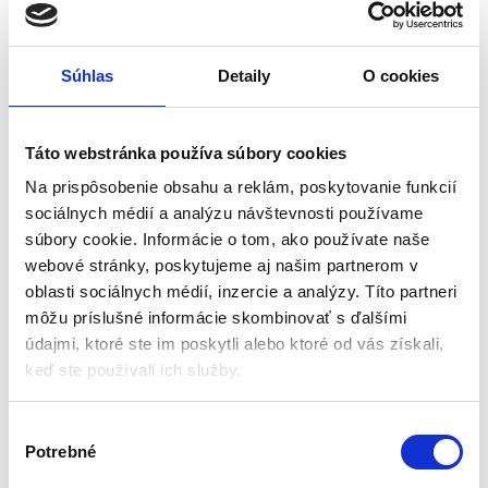
Aktuálne vypredané
Aktuálne vypredané
Vyrobený z pevného materiálu
Nepriame vetranie
Súhlas
Detaily
O cookies
3 možné nastavenia
Panoramatické videnie
Ľahký a silný
Rýchly: polykarbonát
Zakrýva tvár a čelo
Farba: bezfarebná
Umožňuje prácu za každých
Veľkosť: nastaviteľná
Táto webstránka používa súbory cookies
podmienok
19,95
€
Na prispôsobenie obsahu a reklám, poskytovanie funkcií
13,13
€
4,62
€
13,65
€
sociálnych médií a analýzu návštevnosti používame
(
10,67
€
bez DPH)
(
3,76
€
bez DPH)
★
★
★
★
★
★
★
★
★
★
súbory cookie. Informácie o tom, ako používate naše
webové stránky, poskytujeme aj našim partnerom v
oblasti sociálnych médií, inzercie a analýzy. Títo partneri
môžu príslušné informácie skombinovať s ďalšími
údajmi, ktoré ste im poskytli alebo ktoré od vás získali,
keď ste používali ich služby.
V
Potrebné
ý
b