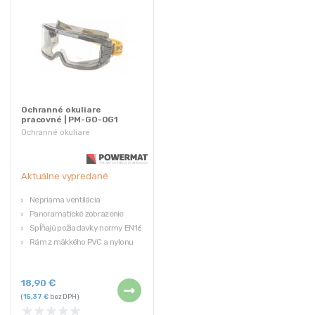
Ochranné okuliare
pracovné | PM-GO-OG1
Ochranné okuliare
Aktuálne vypredané
Nepriama ventilácia
Panoramatické zobrazenie
Spĺňajú požiadavky normy EN166
Rám z mäkkého PVC a nylonu
18,90
€
(
15,37
€
bez DPH)
★
★
★
★
★