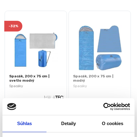
-
32%
Spacák, 200 x 75 cm |
Spacák, 200 x 75 cm |
svetlo modrý
modrý
Spacáky
Spacáky
Skladom - doručenie do 24-
Aktuálne vypredané
48 hod .
Farba: modrá
Spacák má špeciálnu výplň
Špeciálna výplň
Súhlas
Detaily
O cookies
Rozmery spacáku (dĺžka / šírka):
Hmotnosť: 1,3 kg
200/75 cm
Rozmery spacáku 200 x 75 cm