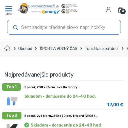
Prejsť
Prejsť
na
na
0
navigáciu
obsah
Products
search
Domov
Obchod
ŠPORT A VOĽNÝ ČAS
Turistika a outdoor
Najpredávanejšie produkty
Top 1
Spacák, 200 x 75 cm | svetlo modrý
Skladom - doručenie do 24-48 hod .
17,00
€
Top 2
Spacák, 2v1, čierny, 210 x 70 cm, Trizand | 21084
Skladom - doručenie do 24-48 hod