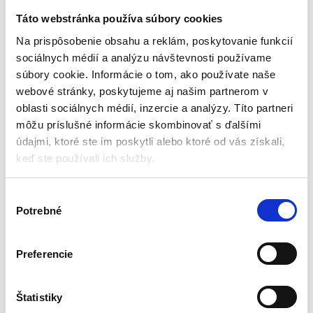
Rozmery spacáku pri rozložení
Sada obsahuje špeciálny vak
(dĺžka / šírka): 200/150 cm
Táto webstránka používa súbory cookies
31,50
€
Farba: modrá a čierna
19,95
€
25,00
€
Na prispôsobenie obsahu a reklám, poskytovanie funkcií
17,00
€
Vonkajší materiál: 210T
(
16,22
€
bez DPH)
sociálnych médií a analýzu návštevnosti používame
★
★
★
★
★
(
13,82
€
bez DPH)
vodeodolný polyesterový poter
★
★
★
★
★
súbory cookie. Informácie o tom, ako používate naše
webové stránky, poskytujeme aj našim partnerom v
oblasti sociálnych médií, inzercie a analýzy. Títo partneri
môžu príslušné informácie skombinovať s ďalšími
údajmi, ktoré ste im poskytli alebo ktoré od vás získali,
keď ste používali ich služby.
V
Potrebné
ý
b
e
Preferencie
r
Spacák 200x75cm | modro-
čierny
s
Spacáky
ú
Štatistiky