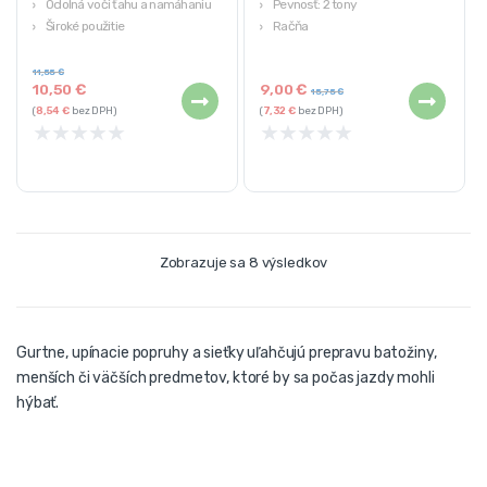
Odolná voči ťahu a namáhaniu
Pevnosť: 2 tony
Široké použitie
Račňa
Flexibilné
Dvojbodový
Rozmery (min-max dĺžka/min-
11,55
€
10,50
€
9,00
€
max výška): 110-170/42-110cm
15,75
€
(
8,54
€
bez DPH)
(
7,32
€
bez DPH)
★
★
★
★
★
★
★
★
★
★
Zobrazuje sa 8 výsledkov
Gurtne, upínacie popruhy a sieťky uľahčujú prepravu batožiny,
menších či väčších predmetov, ktoré by sa počas jazdy mohli
hýbať.