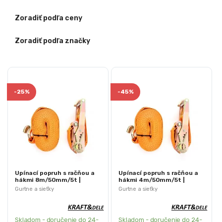
Zoradiť podľa ceny
Zoradiť podľa značky
-
25%
-
45%
Upínací popruh s račňou a
Upínací popruh s račňou a
hákmi 8m/50mm/5t |
hákmi 4m/50mm/5t |
KD1335
KD1327
Gurtne a sieťky
Gurtne a sieťky
Skladom - doručenie do 24-
Skladom - doručenie do 24-