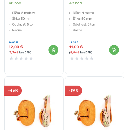
48 hod
48 hod
Dĺžka: 8 metrov
Dĺžka: 4 metre
Šírka: 50 mm
Šírka: 50 mm
Odolnosť: 5 ton
Odolnosť: 5 ton
Račňa
Račňa
Dvojbodový
Dvojbodový
16,00
€
19,95
€
12,00
€
11,00
€
(
9,76
€
bez DPH)
(
8,94
€
bez DPH)
★
★
★
★
★
★
★
★
★
★
-
46%
-
39%