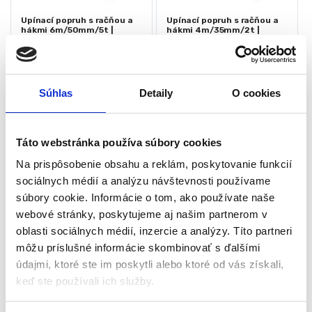
Upínací popruh s račňou a
Upínací popruh s račňou a
hákmi 6m/50mm/5t |
hákmi 4m/35mm/2t |
KD1331
KD1324
Gurtne a sieťky
Gurtne a sieťky
Skladom - doručenie do 24-
Skladom - doručenie do 24-
Súhlas
Detaily
O cookies
48 hod
48 hod
Dĺžka: 6 metrov
Dĺžka: 4 metre
Šírka: 50 mm
Šírka: 35 mm
Táto webstránka používa súbory cookies
Odolnosť: 5 ton
Odolnosť: 2 tony
Račňa
Račňa
Na prispôsobenie obsahu a reklám, poskytovanie funkcií
Dvojbodový
Dvojbodový
sociálnych médií a analýzu návštevnosti používame
22,05
€
14,70
€
súbory cookie. Informácie o tom, ako používate naše
12,00
€
9,00
€
webové stránky, poskytujeme aj našim partnerom v
(
9,76
€
bez DPH)
(
7,32
€
bez DPH)
★
★
★
★
★
★
★
★
★
★
oblasti sociálnych médií, inzercie a analýzy. Títo partneri
môžu príslušné informácie skombinovať s ďalšími
údajmi, ktoré ste im poskytli alebo ktoré od vás získali,
keď ste používali ich služby.
-
52%