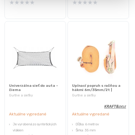
★
★
★
★
★
★
★
★
★
★
Univerzálna sieť do auta –
Upínací popruh s račňou a
čierna
hákmi 6m/35mm/2t |
KD1328
Gurtne a sieťky
Gurtne a sieťky
Aktuálne vypredané
Aktuálne vypredané
Je vyrobená zo syntetických
Dĺžka: 6 metrov
vlákien
Šírka: 35 mm