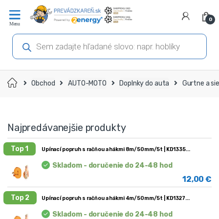
Prejsť
Prejsť
na
na
0
navigáciu
obsah
Products
search
Domov
Obchod
AUTO-MOTO
Doplnky do auta
Gurtne a si
Najpredávanejšie produkty
Top 1
Upínací popruh s račňou a hákmi 8m/50mm/5t | KD1335
Skladom - doručenie do 24-48 hod
12,00
€
Top 2
Upínací popruh s račňou a hákmi 4m/50mm/5t | KD1327
Skladom - doručenie do 24-48 hod