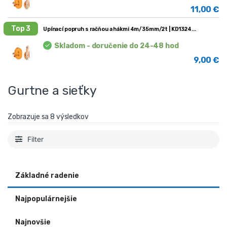
11,00
€
Top 3
Upínací popruh s račňou a hákmi 4m/35mm/2t | KD1324
Skladom - doručenie do 24-48 hod
9,00
€
Gurtne a sieťky
Zobrazuje sa 8 výsledkov
Filter
Základné radenie
Najpopulárnejšie
Najnovšie