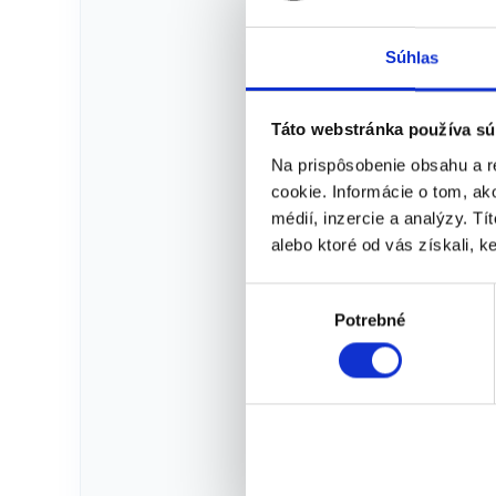
Súhlas
Táto webstránka používa sú
Na prispôsobenie obsahu a r
cookie. Informácie o tom, ak
médií, inzercie a analýzy. Tí
alebo ktoré od vás získali, ke
V
Potrebné
ý
Sedačk
skate
b
HOVER
Pennyb
e
PM-W
r
Aktuál
s
vypred
ú
Nastav
h