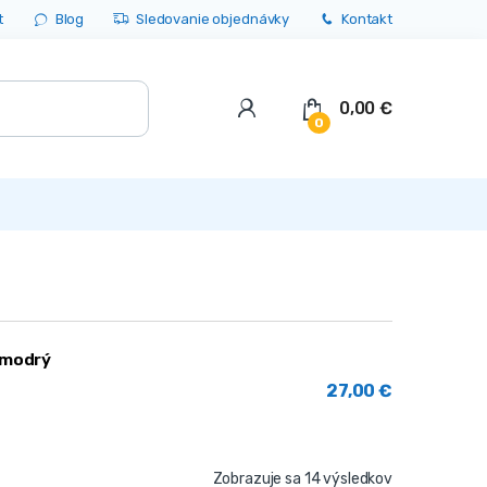
t
Blog
Sledovanie objednávky
Kontakt
0,00
€
0
| modrý
27,00
€
Zobrazuje sa 14 výsledkov