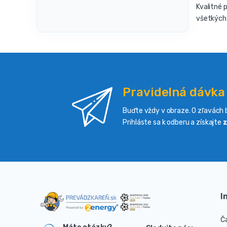
Kvalitné 
všetkých 
Pravidelná dávka
Buďte vždy v obraze. O zľavách b
Prihláste sa k odberu a získajte
z
I
Č