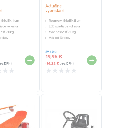
Aktuálne
né
vypredané
 56x15x11 cm
Rozmery: 56x15x11 cm
iace kolieska
LED svietiace kolieska
nosť: 60kg
Max. nosnosť: 60kg
 rokov
Vek: od 3 rokov
arba
Fialová farba
29,40
€
€
19,95
€
ez DPH)
(
16,22
€
bez DPH)
★
★
★
★
★
★
★
★