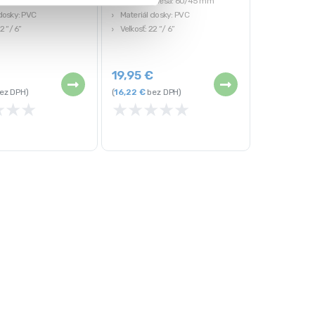
olesa: 60/45 mm
Rozmer kolesa: 60/45 mm
dosky: PVC
Materiál dosky: PVC
2 “/ 6”
Veľkosť: 22 “/ 6”
€
19,95
€
ez DPH)
(
16,22
€
bez DPH)
★
★
★
★
★
★
★
★