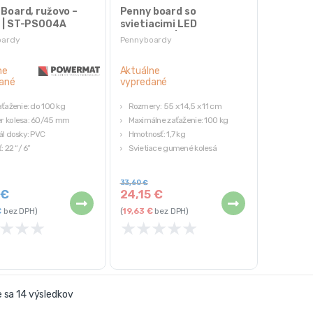
Board, ružovo –
Penny board so
 | ST-PS004A
svietiacimi LED
kolieskami | čierny
oardy
Pennyboardy
ne
Aktuálne
ané
vypredané
aťaženie: do 100 kg
Rozmery: 55 x 14,5 x 11 cm
r kolesa: 60/45 mm
Maximálne zaťaženie: 100 kg
ál dosky: PVC
Hmotnosť: 1,7 kg
: 22 “/ 6”
Svietiace gumené kolesá
Protišmykový povrch
Ložiská triedy ABEC-7
33,60
€
5
€
24,15
€
€
bez DPH)
(
19,63
€
bez DPH)
★
★
★
★
★
★
★
★
 sa 14 výsledkov