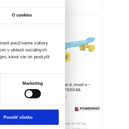
O cookies
vnosti používame súbory
om v oblasti sociálnych
mi, ktoré ste im poskytli
Marketing
ard, fialovo –
Penny Board, modro –
ST-PS004A
žltý | ST-PS004A
rdy
Pennyboardy
Aktuálne
né
vypredané
Povoliť všetko
ženie: do 100 kg
Max. zaťaženie: do 100 kg