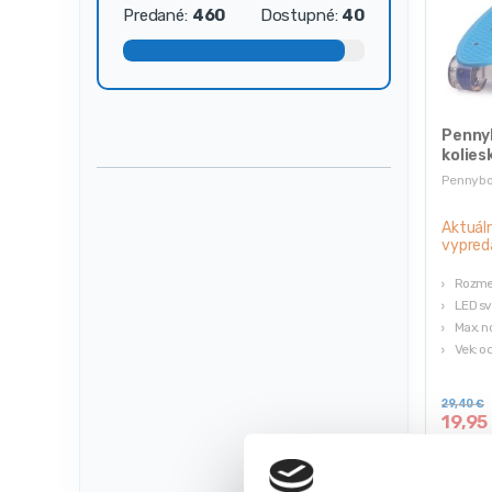
Predané:
460
Dostupné:
40
Penny
kolies
Pennyb
Aktuál
vypred
Rozme
LED sv
Max. n
Vek: o
Modrá 
29,40
€
19,9
(
16,22
★
★