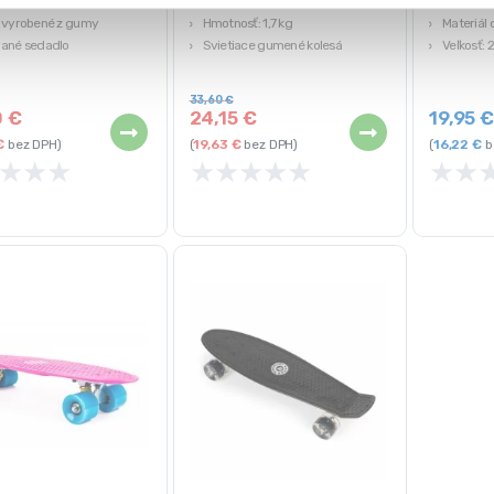
iteľná dĺžka vozíka
Maximálne zaťaženie: 100 kg
Rozmer k
 vyrobené z gumy
Hmotnosť: 1,7 kg
Materiál 
vané sedadlo
Svietiace gumené kolesá
Veľkosť: 2
Protišmykový povrch
33,60
€
0
€
24,15
€
19,95
€
bez DPH)
(
19,63
€
bez DPH)
(
16,22
€
b
★
★
★
★
★
★
★
★
★
★