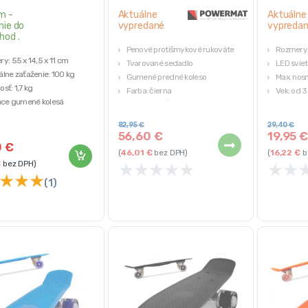
m -
Aktuálne
Aktuálne
nie do
vypredané
vypreda
hod .
Penové protišmykové rukoväte
Rozmery:
y: 55 x 14,5 x 11 cm
Tvarované sedadlo
LED sviet
lne zaťaženie: 100 kg
Gumené predné koleso
Max. nos
sť: 1,7 kg
Farba: čierna
Vek: od 3
ace gumené kolesá
Rozmery: dĺžka 46 – 88 cm, šírka
Ružová f
mykový povrch
44 cm
82,95
€
29,40
€
á triedy ABEC-7
56,60
€
19,95
0
€
(
46,01
€
bez DPH)
(
16,22
€
b
€
bez DPH)
★
★
★
★
★
★
★
★
★
★
(1)