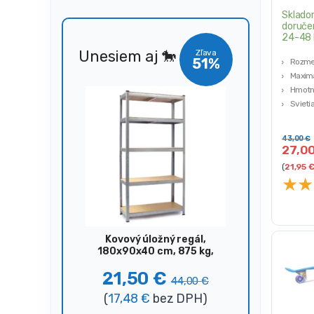
Sklado
doruče
24-48 
Unesiem aj 🐎
Zľava
51%
Rozmer
Maximá
Hmotno
Svieti
Protiš
Ložisk
43,00
€
27,0
(
21,95
★
★
Kovový úložný regál,
180x90x40 cm, 875 kg,
strieborný
21,50
€
44,00
€
(
17,48
€
bez DPH)