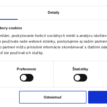
Detaily
bory cookies
eklám, poskytovanie funkcií sociálnych médií a analýzu návšte
o používate naše webové stránky, poskytujeme aj našim partner
to partneri môžu príslušné informácie skombinovať s ďalšími údaj
ď ste používali ich služby.
Preferencie
Štatistiky
a pre elektrický
Penny board so
Penny Bo
board
svietiacimi LED
žltý | 
BOARD – čierna |
kolieskami | ružový
oardy
Pennyboardy
Pennyboa
DJ-02
ne
Aktuálne
Aktuálne
ané
vypredané
vypreda
Odmietnuť
iteľné uchytenie na dosku
Rozmery: 55 x 14,5 x 11 cm
Max. zaťa