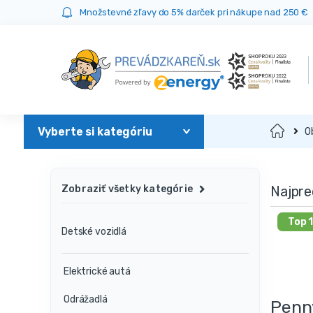
Prejsť
Prejsť
Množstevné zľavy do 5% darček pri nákupe nad 250 €
na
na
navigáciu
obsah
Domov
O
Najpre
Zobraziť všetky kategórie
Top 
Detské vozidlá
Elektrické autá
Odrážadlá
Penn