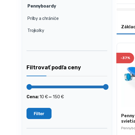
Pennyboardy
Prilby a chrániče
Zákla
Trojkolky
-
37%
Filtrovať podľa ceny
Cena:
10 €
—
150 €
Minimálna
Maximálna
cena
cena
Filter
Penny
svieti
kolies
Pennyb