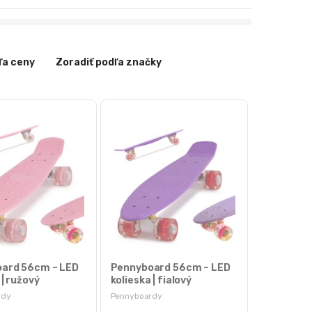
ľa ceny
Zoradiť podľa značky
ard 56cm – LED
Pennyboard 56cm – LED
 | ružový
kolieska | fialový
rdy
Pennyboardy