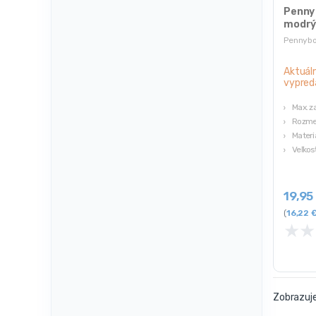
Penny 
modrý
Pennyb
Aktuál
vypred
Max. z
Rozme
Materi
Veľkosť
19,9
(
16,22
★
★
Zobrazuje