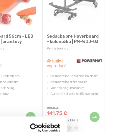
ard 56cm – LED
Sedačka pre Hoverboard
 | oranžový
– kolonožku | PM-WDJ-03
rdy
Pennyboardy
Aktuálne
né
vypredané
 56x15x11 cm
Nastaviteľné uchytenie na dosku
iace kolieska
Nastaviteľná dĺžka vozíka
nosť: 60kg
Volant s pogumovaním
 rokov
Gumené koliesko s LED svetlami
 farba
Tvarované sedadlo
192,15
€
141,75
€
z DPH)
(
115,24
€
bez DPH)
★
★
★
★
★
★
★
★