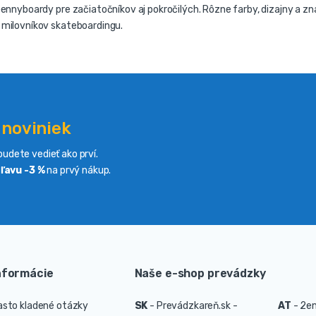
pennyboardy pre začiatočníkov aj pokročilých. Rôzne farby, dizajny a zna
milovníkov skateboardingu.
 noviniek
udete vedieť ako prví.
ľavu -3 %
na prvý nákup.
nformácie
Naše e-shop prevádzky
asto kladené otázky
SK
-
Prevádzkareň.sk -
AT
-
2en