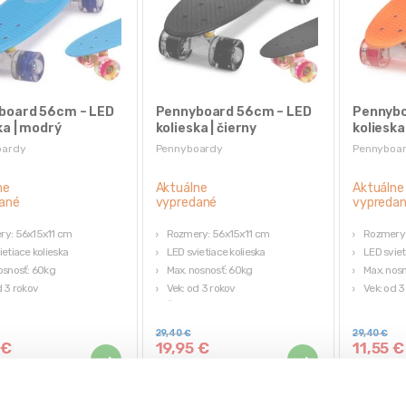
board 56cm – LED
Pennyboard 56cm – LED
Pennybo
ka | modrý
kolieska | čierny
kolieska
oardy
Pennyboardy
Pennyboa
ne
Aktuálne
Aktuálne
ané
vypredané
vypreda
ry: 56x15x11 cm
Rozmery: 56x15x11 cm
Rozmery:
ietiace kolieska
LED svietiace kolieska
LED sviet
osnosť: 60kg
Max. nosnosť: 60kg
Max. nos
d 3 rokov
Vek: od 3 rokov
Vek: od 3
farba
Čierna farba
Oranžová
29,40
€
29,40
€
5
€
19,95
€
11,55
€
€
bez DPH)
(
16,22
€
bez DPH)
(
9,39
€
be
★
★
★
★
★
★
★
★
★
★