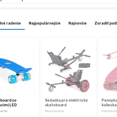
dné radenie
Najpopulárnejšie
Najnovšie
Zoradiť pod
 board so
Sedačka pre elektrický
Pennybo
acimi LED
skateboard
kolieska
kami | modrý
HOVERBOARD | PM-WDJ-
oardy
Pennyboardy
Pennyboa
01