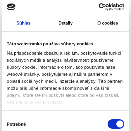
Súhlas
Detaily
O cookies
Fólia na záhradný fóliovník,
Predajný rozkladací
3x6m, biela | 18m2
stánok, 3x3m, čierny |
Plonos
Fóliovníky
Záhradné stany a altánky
Táto webstránka používa súbory cookies
Na prispôsobenie obsahu a reklám, poskytovanie funkcií
Skladom - doručenie do 24-
Skladom - doručenie do 24-
sociálnych médií a analýzu návštevnosti používame
48 hod
48 hod
súbory cookie. Informácie o tom, ako používate naše
Šírka: 300 cm
Rozmery: 300 × 300 cm
webové stránky, poskytujeme aj našim partnerom v
Dĺžka: 600 cm
Výška: 300 cm (nastaviteľná)
oblasti sociálnych médií, inzercie a analýzy. Títo partneri
Výška: 200 cm
Strecha: 1280D PVC – 100 %
môžu príslušné informácie skombinovať s ďalšími
Plocha: 18 m2
vodotesná, UV filter UPF50+
údajmi, ktoré ste im poskytli alebo ktoré od vás získali,
Materiál: PE fólia: 140 g/m2 UV4
Steny: 210D PVC – 100 %
keď ste používali ich služby.
odolná
vodotesné, UV filter UPF 40+
168,00
€
177,00
€
94,00
€
119,00
€
Konštrukcia: oceľová,
(
76,42
€
bez DPH)
(
96,75
€
bez DPH)
kladivkovaná
★
★
★
★
★
★
★
★
★
★
V
(1)
(2)
Potrebné
ý