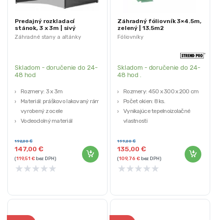
Predajný rozkladací
Záhradný fóliovník 3×4.5m,
stánok, 3 x 3m | sivý
zelený | 13.5m2
Záhradné stany a altánky
Fóliovníky
Skladom - doručenie do 24-
Skladom - doručenie do 24-
48 hod
48 hod .
Rozmery: 3 x 3m
Rozmery: 450 x 300 x 200 cm
Materiál: práškovo lakovaný rám,
Počet okien: 8 ks.
vyrobený z ocele
Vynikajúce tepelnoizolačné
Vodeodolný materiál
vlastnosti
Rýchla montáž
Strend Pro
Farba: sivá
192,00
€
199,00
€
147,00
€
135,00
€
(
119,51
€
bez DPH)
(
109,76
€
bez DPH)
★
★
★
★
★
★
★
★
★
★