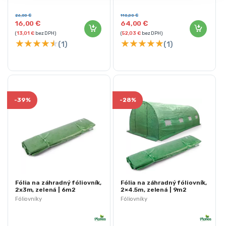
Farba: čierna
Materiál: PE fólia 140g/m² s UV4
filtrom
26,00
€
110,00
€
16,00
€
64,00
€
(
13,01
€
bez DPH)
(
52,03
€
bez DPH)
★
★
★
★
★
★
★
★
★
★
(1)
(1)
-
39%
-
28%
Fólia na záhradný fóliovník,
Fólia na záhradný fóliovník,
2x3m, zelená | 6m2
2×4.5m, zelená | 9m2
Fóliovníky
Fóliovníky