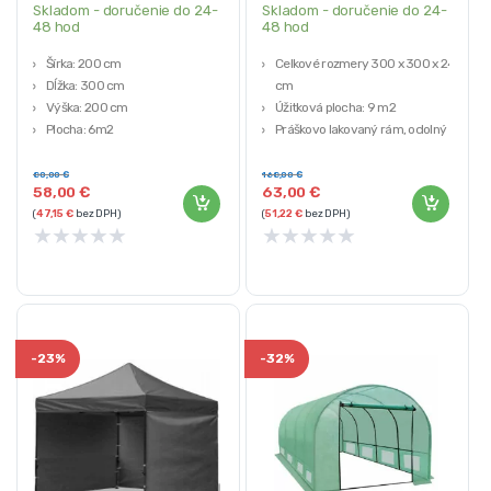
Skladom - doručenie do 24-
Skladom - doručenie do 24-
48 hod
48 hod
Šírka: 200 cm
Celkové rozmery 300 x 300 x 245
Dĺžka: 300 cm
cm
Výška: 200 cm
Úžitková plocha: 9 m2
Plocha: 6m2
Práškovo lakovaný rám, odolný
Materiál: PE fólia 140g/m² s UV4
voči korózii
filtrom
Farba pokovovania: zelená
80,00
€
168,00
€
58,00
€
63,00
€
Hmotnosť: 10 kg
(
47,15
€
bez DPH)
(
51,22
€
bez DPH)
★
★
★
★
★
★
★
★
★
★
-
23%
-
32%