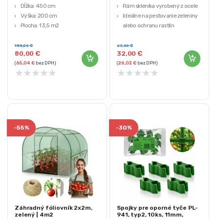
Dĺžka: 450 cm
Rám skleníka vyrobený z ocele
Výška: 200 cm
Ideálne na pestovanie zeleniny
Plocha: 13,5 m2
alebo ochranu rastlín
Materiál: PE fólia 140g/m² s UV4
Vzdialenosť medzi policami: 35
filtrom
cm
155,00
€
63,00
€
80,00
€
32,00
€
Nosnosť police: max. 10 kg
(
65,04
€
bez DPH)
(
26,02
€
bez DPH)
★
★
★
★
★
★
★
★
★
★
-
55%
-
30%
Záhradný fóliovník 2x2m,
Spojky pre oporné tyče PL-
zelený | 4m2
941, typ2, 10ks, 11mm,