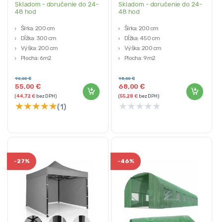
Skladom - doručenie do 24-
Skladom - doručenie do 24-
48 hod
48 hod
Šírka: 200 cm
Šírka: 200 cm
Dĺžka: 300 cm
Dĺžka: 450 cm
Výška: 200 cm
Výška: 200 cm
Plocha: 6m2
Plocha: 9m2
Materiál: PE fólia 140g/m² s UV4
Materiál: PE fólia 140g/m² s UV4
filtrom
filtrom
90,00
€
95,00
€
55,00
€
68,00
€
(
44,72
€
bez DPH)
(
55,28
€
bez DPH)
★
★
★
★
★
★
★
★
★
★
(1)
-
27%
-
46%