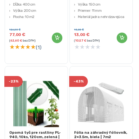
Dĺžka: 400 cm
Výška: 150 cm
Výška: 200 cm
Priemer: 11 mm
Plocha: 10 m2
Materiál jadra: nehrdzavejúca
Materiál: PE fólia 140g/m² s UV4
oceľ
filtrom
Materiál povrchovej úpravy: PE
126,00
€
18,00
€
77,00
€
13,00
€
(
62,60
€
bez DPH)
(
10,57
€
bez DPH)
★
★
★
★
★
★
★
★
★
★
(1)
-
23%
-
43%
Oporná tyč pre rastliny PL-
Fólia na záhradný fóliovník,
940, 10ks, 120cm, zelená |
2×3.5m, biela | 7m2