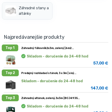
Záhradné stany a
altánky
Najpredávanejšie produkty
Top 1
Záhradný fóliovník 2x3m, zelený | 6m2
Skladom - doručenie do 24-48 hod
57,00
€
Top 2
Predajný rozkladací stánok, 3 x 3m | sivý
Skladom - doručenie do 24-48 hod
147,00
€
Top 3
Záhradný altánok, zelený, 3x3m | BCJ4935
Skladom - doručenie do 24-48 hod