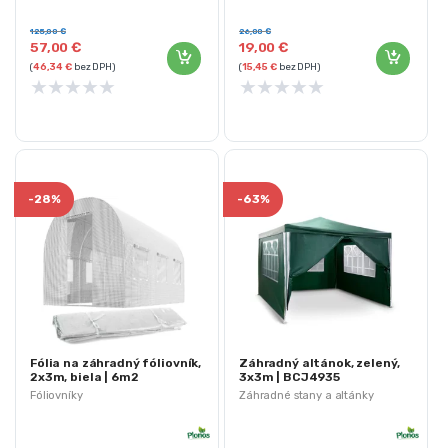
Počet okien: 6 ks.
oceľ
PE fólia 140 g/m2 UV4 odolná
Materiál povrchovej úpravy: PE
125,00
€
26,00
€
57,00
€
19,00
€
+ sada tyčí na
(
46,34
€
bez DPH)
(
15,45
€
bez DPH)
vertikalizáciu/podporu rastlín
★
★
★
★
★
★
★
★
★
★
-
28%
-
63%
Fólia na záhradný fóliovník,
Záhradný altánok, zelený,
2x3m, biela | 6m2
3x3m | BCJ4935
Fóliovníky
Záhradné stany a altánky