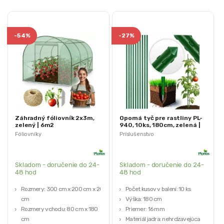
-
54%
-
27%
Záhradný fóliovník 2x3m,
Oporná tyč pre rastliny PL-
zelený | 6m2
940, 10ks, 180cm, zelená |
Plonos
Fóliovníky
Príslušenstvo
Skladom - doručenie do 24-
Skladom - doručenie do 24-
48 hod
48 hod
Rozmery: 300 cm x 200 cm x 200
Počet kusov v balení: 10 ks
cm
Výška: 180 cm
Rozmery vchodu: 80 cm x 180
Priemer: 16 mm
cm
Materiál jadra: nehrdzavejúca