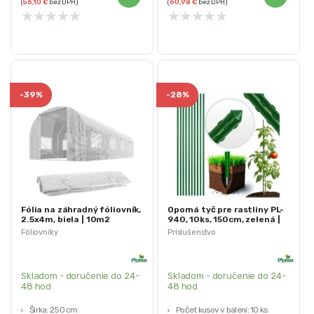
(
56,10
€
bez DPH)
(
60,98
€
bez DPH)
★
★
★
★
★
★
★
★
★
★
-
39%
-
28%
Fólia na záhradný fóliovník,
Oporná tyč pre rastliny PL-
2.5x4m, biela | 10m2
940, 10ks, 150cm, zelená |
Plonos
Fóliovníky
Príslušenstvo
Skladom - doručenie do 24-
Skladom - doručenie do 24-
48 hod
48 hod
Šírka: 250 cm
Počet kusov v balení: 10 ks