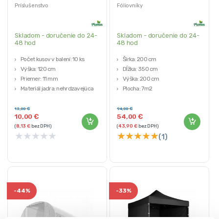
Plonos
Príslušenstvo
Fóliovníky
Skladom - doručenie do 24-
Skladom - doručenie do 24-
48 hod
48 hod
Počet kusov v balení: 10 ks
Šírka: 200 cm
Výška: 120 cm
Dĺžka: 350 cm
Priemer: 11 mm
Výška: 200 cm
Materiál jadra: nehrdzavejúca
Plocha: 7m2
oceľ
Materiál: PE fólia 140g/m² s UV4
Materiál povrchovej úpravy: PE
filtrom
13,00
€
94,00
€
10,00
€
54,00
€
(
8,13
€
bez DPH)
(
43,90
€
bez DPH)
★
★
★
★
★
★
★
★
★
★
(1)
-
44%
-
33%