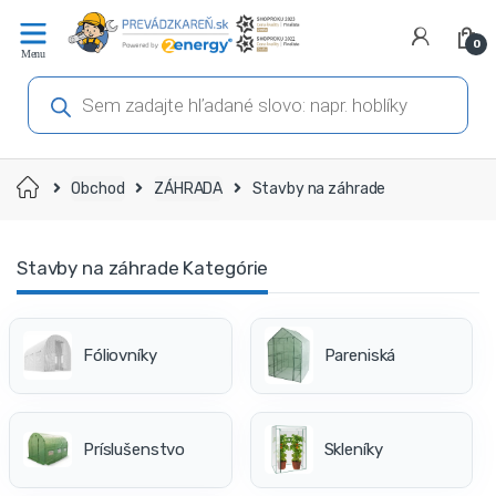
Prejsť
Prejsť
na
na
0
navigáciu
obsah
Products
search
Domov
Obchod
ZÁHRADA
Stavby na záhrade
Stavby na záhrade Kategórie
Pareniská
Fóliovníky
Príslušenstvo
Skleníky