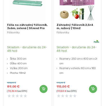
Fólia na záhradný fóliovník,
Záhradný fóliovník 2,5×4
3x6m, zelená | Strend Pro
m, ružový | 10m2
Garden
Fóliovníky
Fóliovníky
Skladom - doručenie do 24-
Skladom - doručenie do 24-
48 hod
48 hod
Šírka: 300 cm
Rozmery: 250 cm x 400 cm x 200
Dĺžka: 600 cm
cm
Výška: 200 cm
Rozmery vchodu: 80 cm x 180
Plocha: 18m2
cm
Materiál: PE fólia 140g/m² s UV4
Počet okien: 8 ks.
filtrom
PE fólia 140 g/m2 UV4 odolná
105,00
€
170,00
€
89,00
€
115,00
€
+ sada tyčí na
(
72,36
€
bez DPH)
(
93,50
€
bez DPH)
vertikalizáciu/podporu rastlín
★
★
★
★
★
★
★
★
★
★