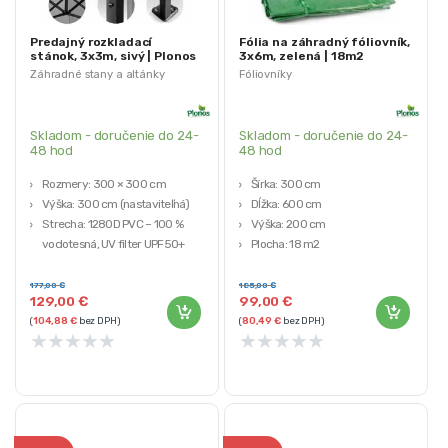
Predajný rozkladací
Fólia na záhradný fóliovník,
stánok, 3x3m, sivý | Plonos
3x6m, zelená | 18m2
Záhradné stany a altánky
Fóliovníky
Skladom - doručenie do 24-
Skladom - doručenie do 24-
48 hod
48 hod
Rozmery: 300 × 300 cm
Šírka: 300 cm
Výška: 300 cm (nastaviteľná)
Dĺžka: 600 cm
Strecha: 1280D PVC – 100 %
Výška: 200 cm
vodotesná, UV filter UPF50+
Plocha: 18 m2
Steny: 210D PVC – 100 %
Rozmery vchodu 125 cm x 180
vodotesné, UV filter UPF 40+
cm
177,00
€
185,00
€
129,00
€
99,00
€
Konštrukcia: oceľová,
(
104,88
€
bez DPH)
(
80,49
€
bez DPH)
kladivkovaná
★
★
★
★
★
★
★
★
★
★