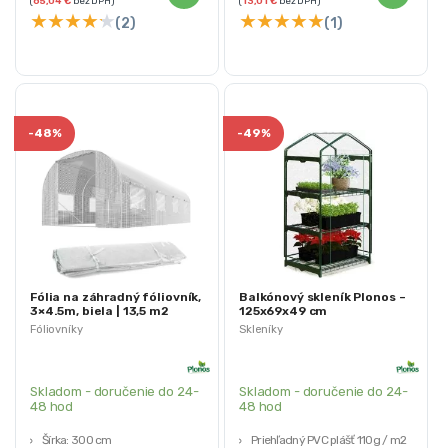
(
65,04
€
bez DPH)
(
13,01
€
bez DPH)
★
★
★
★
★
★
★
★
★
★
(2)
(1)
-
48%
-
49%
Fólia na záhradný fóliovník,
Balkónový skleník Plonos –
3×4.5m, biela | 13,5 m2
125x69x49 cm
Fóliovníky
Skleníky
Skladom - doručenie do 24-
Skladom - doručenie do 24-
48 hod
48 hod
Šírka: 300 cm
Priehľadný PVC plášť 110g / m2