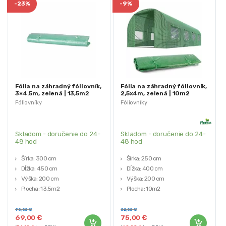
-
23%
-
9%
Fólia na záhradný fóliovník,
Fólia na záhradný fóliovník,
3×4.5m, zelená | 13,5m2
2,5x4m, zelená | 10m2
Fóliovníky
Fóliovníky
Skladom - doručenie do 24-
Skladom - doručenie do 24-
48 hod
48 hod
Šírka: 300 cm
Šírka: 250 cm
Dĺžka: 450 cm
Dĺžka: 400 cm
Výška: 200 cm
Výška: 200 cm
Plocha: 13,5m2
Plocha: 10m2
Materiál: PE fólia: 140 g/m2 UV4
Rozmery vchodu: 80 cm x 180
odolná
cm
90,00
€
82,00
€
69,00
€
75,00
€