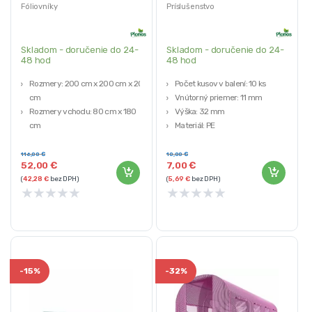
zelené | Plonos
Fóliovníky
Príslušenstvo
Skladom - doručenie do 24-
Skladom - doručenie do 24-
48 hod
48 hod
Rozmery: 200 cm x 200 cm x 200
Počet kusov v balení: 10 ks
cm
Vnútorný priemer: 11 mm
Rozmery vchodu: 80 cm x 180
Výška: 32 mm
cm
Materiál: PE
Počet okien: 4 ks.
PE fólia 130 g/m² UV4 odolná
116,00
€
10,00
€
52,00
€
7,00
€
(
42,28
€
bez DPH)
(
5,69
€
bez DPH)
★
★
★
★
★
★
★
★
★
★
-
15%
-
32%