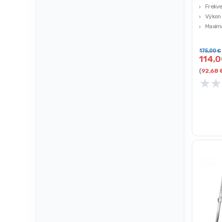
Frekve
Výkon 
Maximá
mbar
Prieto
175,00
€
114,
(
92,68
★
★