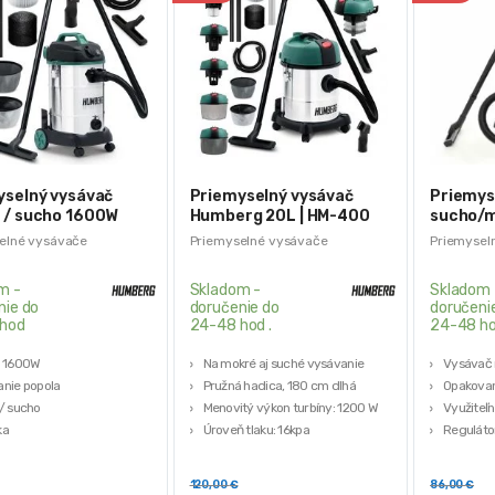
yselný vysávač
Priemyselný vysávač
Priemys
 / sucho 1600W
Humberg 20L | HM-400
sucho/m
 HM-402
20L
elné vysávače
Priemyselné vysávače
Priemysel
m -
Skladom -
Skladom 
nie do
doručenie do
doručeni
hod
24-48 hod .
24-48 ho
: 1600W
Na mokré aj suché vysávanie
Vysávač 
nie popola
Pružná hadica, 180 cm dlhá
Opakovane
/ sucho
Menovitý výkon turbíny: 1200 W
Využiteľn
ka
Úroveň tlaku: 16kpa
Reguláto
Nádrž: 20 litrov
Flexibiln
120,00
€
86,00
€