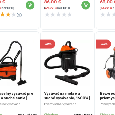
0
€
86,00
€
63,00
€
bez DPH)
(
69,92
€
bez DPH)
(
51,22
€
b
★
★
★
★
★
★
★
★
★
★
(2)
-
32%
-
33%
selný vysávač pre
Vysávač na mokré a
Bezvrec
a suché sanie |
suché vysávanie, 1600W |
priemys
8
KD5177
2000W, 
elné vysávače
Priemyselné vysávače
Priemysel