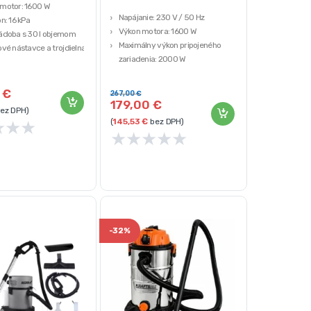
motor: 1600 W
Napájanie: 230 V / 50 Hz
n: 16 kPa
Výkon motora: 1600 W
ádoba s 30 l objemom
Maximálny výkon pripojeného
vé nástavce a trojdielna
zariadenia: 2000 W
Sací výkon: ≥ 20 kPa
: 8,9 kg
Objem nádrže: 30 l
0
€
267,00
€
179,00
€
ez DPH)
(
145,53
€
bez DPH)
★
★
★
★
★
★
★
★
-
32%