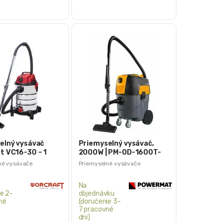
maximálnej ochrany a kvality tovaru sa
ich pôvodne balenie nahradilo.
elný vysávač
Priemyselný vysávač,
t VC16-30 – 1
2000W | PM-OD-1600T-
PRO
né vysávače
Priemyselné vysávače
e
Na
e 2-
objednávku
né
(doručenie 3-
7 pracovné
dni)