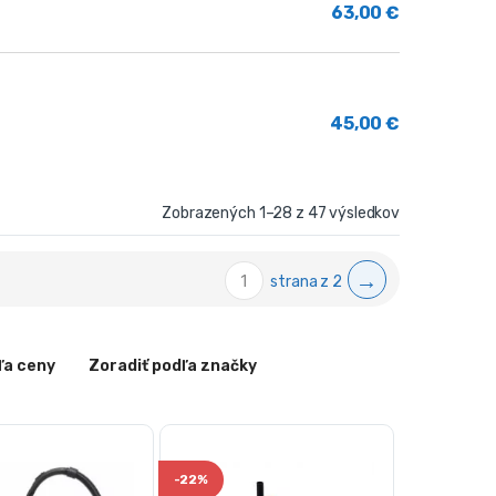
63,00
€
45,00
€
Zobrazených 1–28 z 47 výsledkov
→
strana z 2
ľa ceny
Zoradiť podľa značky
-
22%