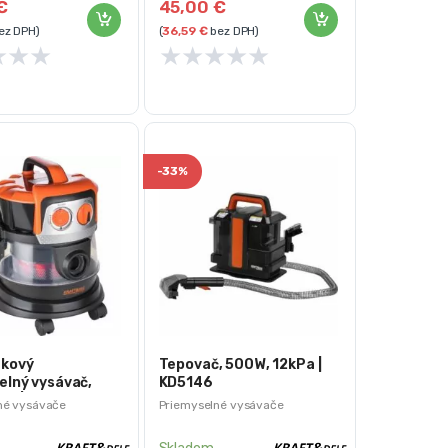
€
45,00
€
ez DPH)
(
36,59
€
bez DPH)
★
★
★
★
★
★
★
★
-
33%
kový
Tepovač, 500W, 12kPa |
elný vysávač,
KD5146
9L | KD5149
né vysávače
Priemyselné vysávače