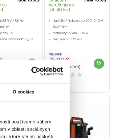
-
Skladom -
e do
doručenie do
od
24-48 hod .
: 230 V / 50 Hz
Napätie / frekvencia: 220–240 V ~
000 W
50/60 Hz
doby: 9 l
Menovitý výkon: 500 W
vača: bezvreckový, na
Sací výkon: ≥12 kPa
sávanie
Nádrž na čistú vodu: 1080 ml
 systém: multicyklónový +
Nádrž na špinavú vodu: 800 ml
112,00
€
€
75,00
€
ez DPH)
(
60,98
€
bez DPH)
★
★
★
★
★
★
★
★
O cookies
-
46%
vnosti používame súbory
om v oblasti sociálnych
mi, ktoré ste im poskytli