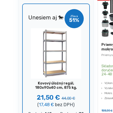
Unesiem aj 🐎
Zľava
51%
Priem
mokro
30L |
Priemys
Sklado
doruče
24-48 
Kovový úložný regál,
Výkon
180x90x40 cm, 875 kg,
Vysáva
strieborný
Mokro 
21,50
€
44,00
€
Zásuv
4 filtre
(
17,48
€
bez DPH)
158,00
€