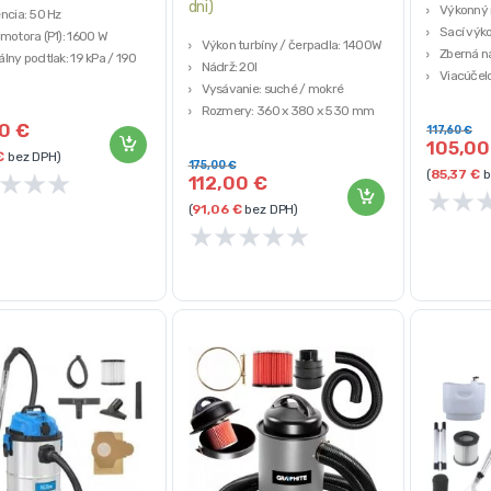
dni)
Výkonný 
ncia: 50 Hz
Sací výko
motora (P1): 1600 W
Výkon turbíny / čerpadla: 1400W
Zberná n
lny podtlak: 19 kPa / 190
Nádrž: 20l
Viacúčelo
Vysávanie: suché / mokré
trubica
k vzduchu: 100 m3/h
Rozmery: 360 x 380 x 530 mm
Hmotnosť
00
€
117,60
€
Hmotnosť: 10 kg
105,0
€
bez DPH)
175,00
€
(
85,37
€
b
★
★
★
112,00
€
★
★
(
91,06
€
bez DPH)
★
★
★
★
★