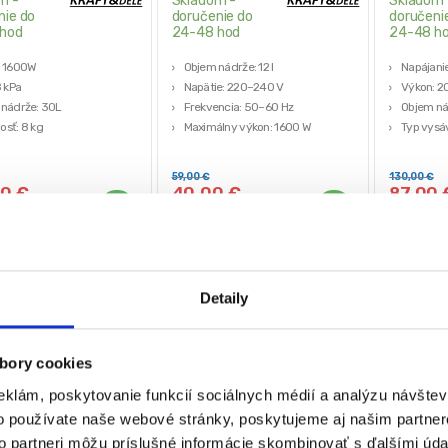
m -
Skladom -
Skladom 
nie do
doručenie do
doručeni
hod
24-48 hod
24-48 h
: 1600W
Objem nádrže: 12 l
Napájanie
8 kPa
Napätie: 220–240 V
Výkon: 2
nádrže: 30L
Frekvencia: 50–60 Hz
Objem ná
sť: 8 kg
Maximálny výkon: 1600 W
Typ vysá
ca: KRAFT & DELE
Sací výkon: 20 kPa
suché vy
Filtračný
59,00
€
130,00
€
HEPA
00
€
40,00
€
87,00
€
bez DPH)
(
32,52
€
bez DPH)
(
70,73
€
b
★
★
★
★
★
★
★
★
★
★
(1)
Detaily
-
36%
-
40%
bory cookies
eklám, poskytovanie funkcií sociálnych médií a analýzu návšte
o používate naše webové stránky, poskytujeme aj našim partner
to partneri môžu príslušné informácie skombinovať s ďalšími údaj