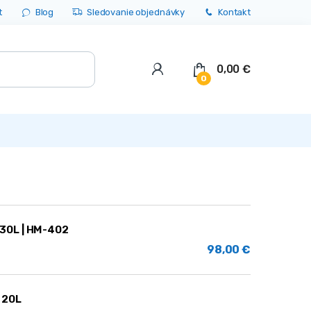
t
Blog
Sledovanie objednávky
Kontakt
0,00
€
0
 30L | HM-402
98,00
€
 20L