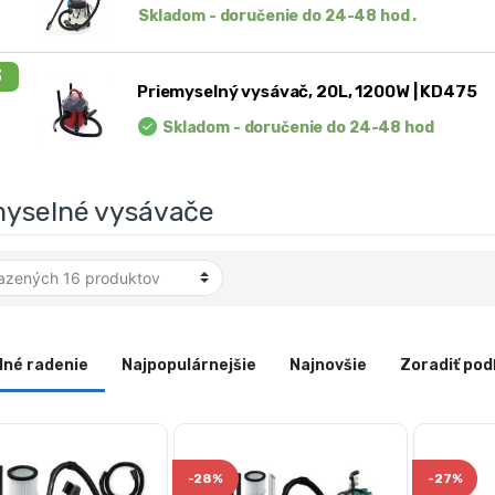
Skladom - doručenie do 24-48 hod .
3
Priemyselný vysávač, 20L, 1200W | KD475
Skladom - doručenie do 24-48 hod
myselné vysávače
dné radenie
Najpopulárnejšie
Najnovšie
Zoradiť pod
-
28%
-
27%