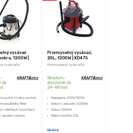
elný vysávač
Priemyselný vysávač,
okro, 1200W |
20L, 1200W | KD475
né vysávače
Priemyselné vysávače
-
Skladom -
e do
doručenie do
d .
24-48 hod
na suchý i mokrý povrch
Napájanie: 230V/50Hz
 použiteľný filter
Výkon v zásuvke: 2000W
ý v dielňach, továrňach
Výkon: 1200W
r sacieho výkonu
Objem nádrže: 20L
á sacia trubica 1,5 m
Dĺžka flexibilného potrubia: 1,5 m
58,00
€