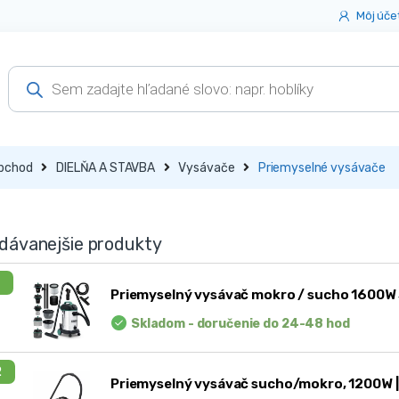
Môj úče
Products
search
bchod
DIELŇA A STAVBA
Vysávače
Priemyselné vysávače
dávanejšie produkty
1
Priemyselný vysávač mokro / sucho 1600W
Skladom - doručenie do 24-48 hod
2
Priemyselný vysávač sucho/mokro, 1200W |