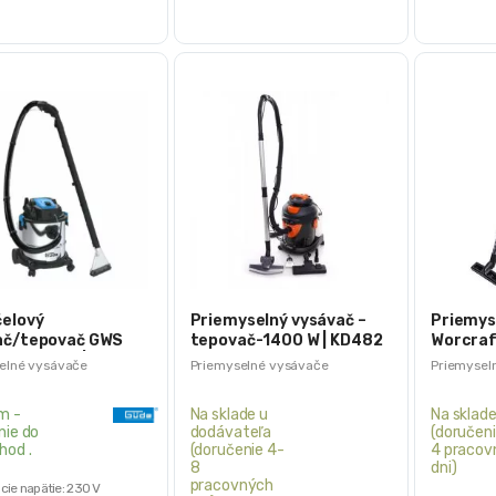
čelový
Priemyselný vysávač –
Priemys
ač/tepovač GWS
tepovač-1400 W | KD482
Worcraf
20, 1600W | Güde
600 W
elné vysávače
Priemyselné vysávače
Priemysel
m -
Na sklade u
Na sklad
nie do
dodávateľa
(doručeni
hod .
(doručenie 4-
4 pracov
8
dni)
pracovných
cie napätie: 230 V