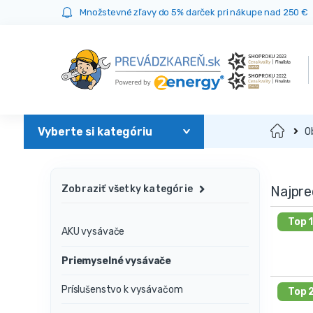
Prejsť
Prejsť
Množstevné zľavy do 5% darček pri nákupe nad 250 €
na
na
navigáciu
obsah
Domov
O
Najpre
Zobraziť všetky kategórie
Top 
AKU vysávače
Priemyselné vysávače
Príslušenstvo k vysávačom
Top 