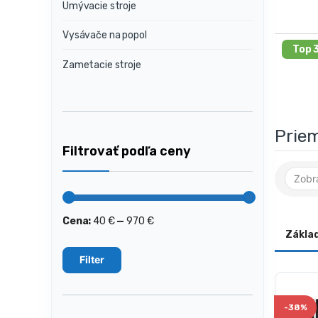
Umývacie stroje
Vysávače na popol
Top 
Zametacie stroje
Prie
Filtrovať podľa ceny
Cena:
40 €
—
970 €
Minimálna
Maximálna
cena
cena
Zákla
Filter
-
38%