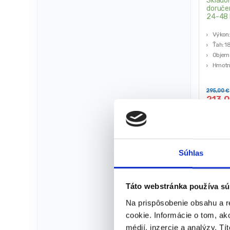
Sklado
doruče
24-48 
Výkon
Ťah: 1
Objem 
Hmotno
Výrob
295,00
€
213,
(
173,17
★
★
Súhlas
-
33%
Táto webstránka používa sú
Na prispôsobenie obsahu a r
cookie. Informácie o tom, ak
médií, inzercie a analýzy. Tí