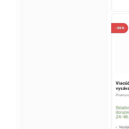
-
35%
Viacú
vysáv
1600-
Priemys
Sklado
doruče
24-48 
Napája