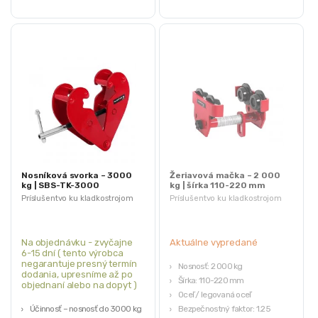
Nosníková svorka – 3000
Žeriavová mačka – 2 000
kg | SBS-TK-3000
kg | šírka 110-220 mm
Príslušentvo ku kladkostrojom
Príslušentvo ku kladkostrojom
Na objednávku - zvyčajne
Aktuálne vypredané
6-15 dní ( tento výrobca
negarantuje presný termín
Nosnosť: 2 000 kg
dodania, upresníme až po
Šírka: 110-220 mm
objednaní alebo na dopyt )
Oceľ / legovaná oceľ
Účinnosť – nosnosť do 3000 kg
Bezpečnostný faktor: 1.25