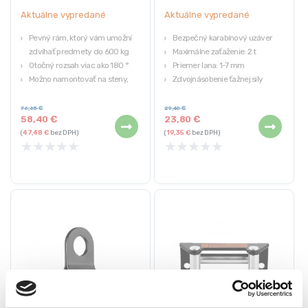
Aktuálne vypredané
Aktuálne vypredané
Pevný rám, ktorý vám umožní
Bezpečný karabínový uzáver
zdvíhať predmety do 600 kg
Maximálne zaťaženie: 2 t
Otočný rozsah viac ako 180 °
Priemer lana: 1-7 mm
Možno namontovať na steny,
Zdvojnásobenie ťažnej sily
lešenia alebo otočné ramená
Zdvíhanie a obrátenie smeru ťahu
Jednoduchá inštalácia vďaka
76,65
€
29,40
€
58,40
€
23,80
€
potrebným prvkom, ktoré sú
(
47,48
€
bez DPH)
(
19,35
€
bez DPH)
súčasťou súpravy
★
★
★
★
★
★
★
★
★
★