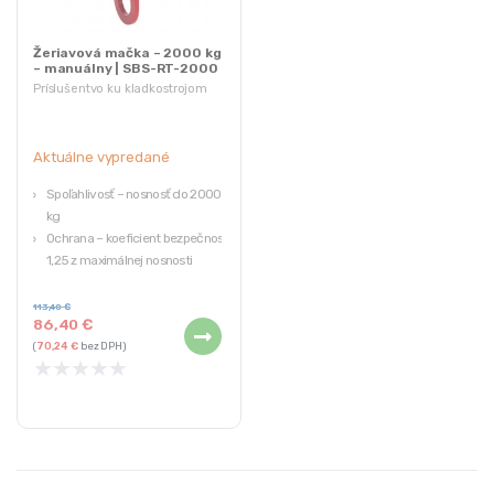
Žeriavová mačka – 2000 kg
– manuálny | SBS-RT-2000
Príslušentvo ku kladkostrojom
Aktuálne vypredané
Spoľahlivosť – nosnosť do 2000
kg
Ochrana – koeficient bezpečnosti
1,25 z maximálnej nosnosti
Trvanlivosť – odolná konštrukcia
Mobilita – 4 oceľové kolesá
113,40
€
86,40
€
Flexibilita – nastavenie šírky
(
70,24
€
bez DPH)
★
★
★
★
★