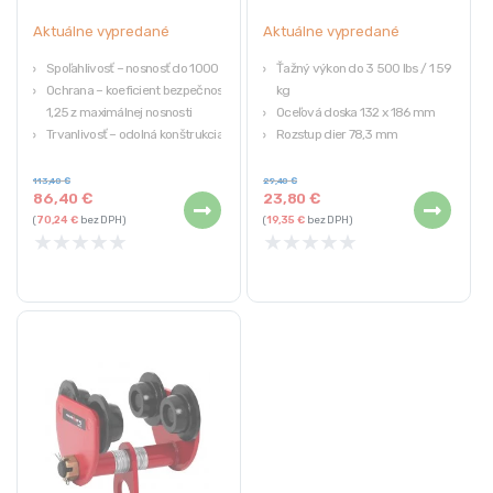
Aktuálne vypredané
Aktuálne vypredané
Spoľahlivosť – nosnosť do 1000 kg
Ťažný výkon do 3 500 lbs / 1 590
Ochrana – koeficient bezpečnosti
kg
1,25 z maximálnej nosnosti
Oceľová doska 132 x 186 mm
Trvanlivosť – odolná konštrukcia
Rozstup dier 78,3 mm
Mobilita – 4 oceľové kolesá
Hrúbka 4,5 mm
Flexibilita – nastavenie šírky
Čierny lak
113,40
€
29,40
€
86,40
€
23,80
€
(
70,24
€
bez DPH)
(
19,35
€
bez DPH)
★
★
★
★
★
★
★
★
★
★