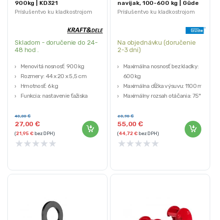
900kg | KD321
navijak, 100-600 kg | Güde
Príslušentvo ku kladkostrojom
Príslušentvo ku kladkostrojom
Skladom - doručenie do 24-
Na objednávku (doručenie
48 hod .
2-3 dni)
Menovitá nosnosť: 900 kg
Maximálna nosnosť bez kladky:
Rozmery: 44 x 20 x 5,5 cm
600 kg
Hmotnosť: 6 kg
Maximálna dĺžka výsuvu: 1100 mm
Funkcia: nastavenie ťažiska
Maximálny rozsah otáčania: 75°
zdvíhaného bremena
vpravo/vľavo
Rozmery (DxŠxV): 820 x 100 x 430
40,00
€
60,90
€
27,00
€
55,00
€
mm
(
21,95
€
bez DPH)
(
44,72
€
bez DPH)
★
★
★
★
★
★
★
★
★
★