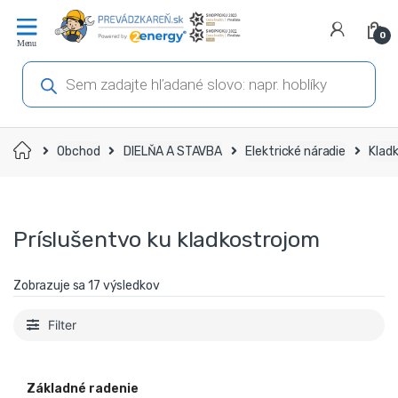
Prejsť
Prejsť
na
na
0
navigáciu
obsah
Products
search
Domov
Obchod
DIELŇA A STAVBA
Elektrické náradie
Klad
Príslušentvo ku kladkostrojom
Zobrazuje sa 17 výsledkov
Filter
Základné radenie