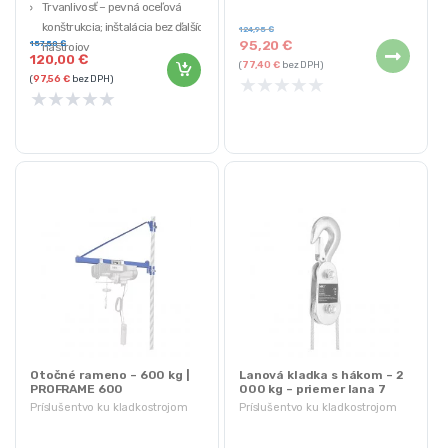
Trvanlivosť – pevná oceľová
Systém dvojitých koliesok
konštrukcia; inštalácia bez ďalších
124,95
€
95,20
€
157,50
€
nástrojov
120,00
€
(
77,40
€
bez DPH)
Ochrana – koeficient bezpečnosti
★
★
★
★
★
(
97,56
€
bez DPH)
1,25 z maximálnej nosnosti
★
★
★
★
★
Univerzálnosť – nastaviteľná šírka
Trvanlivosť – ochranný náter
Otočné rameno – 600 kg |
Lanová kladka s hákom – 2
PROFRAME 600
000 kg – priemer lana 7
mm
Príslušentvo ku kladkostrojom
Príslušentvo ku kladkostrojom