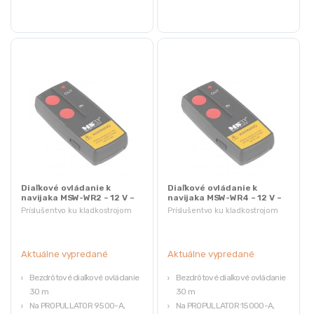
Diaľkové ovládanie k
Diaľkové ovládanie k
navijaka MSW-WR2 – 12 V –
navijaka MSW-WR4 – 12 V –
dosah 30 m
dosah 30 m
Príslušentvo ku kladkostrojom
Príslušentvo ku kladkostrojom
Aktuálne vypredané
Aktuálne vypredané
Bezdrôtové diaľkové ovládanie
Bezdrôtové diaľkové ovládanie
30 m
30 m
Na PROPULLATOR 9500-A,
Na PROPULLATOR 15000-A,