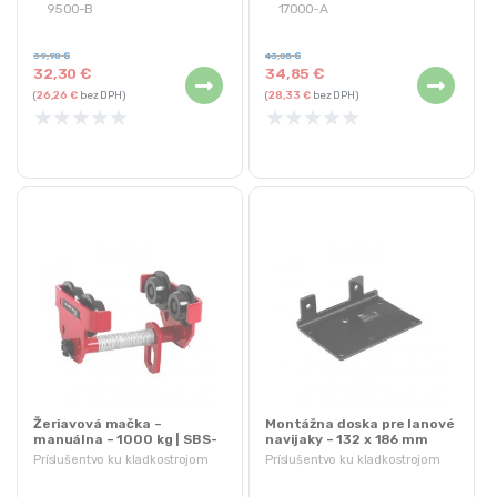
9500-B
17000-A
Na PROPULLATOR 13500-A,
23A 12V batérie
13500-B
Svetelná indikácia ON / OFF
39,90
€
43,05
€
32,30
€
34,85
€
23A 12V batérie
S praktickou sponou
(
26,26
€
bez DPH)
(
28,33
€
bez DPH)
Svetelná indikácia ON / OFF
★
★
★
★
★
★
★
★
★
★
Žeriavová mačka –
Montážna doska pre lanové
manuálna – 1000 kg | SBS-
navijaky – 132 x 186 mm
GT-1000
Príslušentvo ku kladkostrojom
Príslušentvo ku kladkostrojom