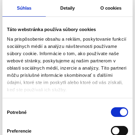
Súhlas
Detaily
O cookies
Lanová kladka – 8 000 kg –
Rolna k navijaku –
priemer lana 1 mm – 13 mm
štvorvalcová – do 3 500 lbs
/ 1 590 kg
Príslušentvo ku kladkostrojom
Príslušentvo ku kladkostrojom
Táto webstránka používa súbory cookies
Na prispôsobenie obsahu a reklám, poskytovanie funkcií
Aktuálne vypredané
Aktuálne vypredané
sociálnych médií a analýzu návštevnosti používame
Maximálne zaťaženie: 8 t
4 vodiace valčeky
súbory cookie. Informácie o tom, ako používate naše
Priemer lana: 1-13 mm
Priemer vodiaceho valčeka: 15,6
webové stránky, poskytujeme aj našim partnerom v
Mazacie čapy
mm
oblasti sociálnych médií, inzercie a analýzy. Títo partneri
Zdvojnásobenie ťažnej sily
Ťažná sila: 2 000-3 5000 lbs
môžu príslušné informácie skombinovať s ďalšími
Zdvíhanie a obrátenie smeru ťahu
Vzdialenosť otvorov: 109 mm
Horizontálne a vertikálne valčeky
údajmi, ktoré ste im poskytli alebo ktoré od vás získali,
57,75
€
31,50
€
29,00
€
25,50
€
keď ste používali ich služby.
(
23,58
€
bez DPH)
(
20,73
€
bez DPH)
★
★
★
★
★
★
★
★
★
★
V
Potrebné
ý
b
e
Preferencie
r