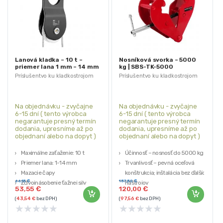
Lanová kladka – 10 t –
Nosníková svorka – 5000
priemer lana 1 mm – 14 mm
kg | SBS-TK-5000
Príslušentvo ku kladkostrojom
Príslušentvo ku kladkostrojom
Na objednávku - zvyčajne
Na objednávku - zvyčajne
6-15 dní ( tento výrobca
6-15 dní ( tento výrobca
negarantuje presný termín
negarantuje presný termín
dodania, upresníme až po
dodania, upresníme až po
objednaní alebo na dopyt )
objednaní alebo na dopyt )
Maximálne zaťaženie: 10 t
Účinnosť – nosnosť do 5000 kg
Priemer lana: 1-14 mm
Trvanlivosť – pevná oceľová
Mazacie čapy
konštrukcia; inštalácia bez ďalších
66,15
€
157,50
€
Zdvojnásobenie ťažnej sily
nástrojov
53,55
€
120,00
€
Zdvíhanie a obrátenie smeru ťahu
Ochrana – koeficient bezpečnosti
(
43,54
€
bez DPH)
(
97,56
€
bez DPH)
1,25 z maximálnej nosnosti
★
★
★
★
★
★
★
★
★
★
Univerzálnosť – nastaviteľná šírka
Trvanlivosť – ochranný náter