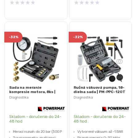
★
★
★
★
★
★
★
★
★
★
-
32%
-
32%
Sada na meranie
Ručná vákuová pumpa, 18-
kompresie motora, 8ks |
dielna sada | PM-PPC-120T
PM-MCSB-8T
Diagnostika
Diagnostika
Skladom - doručenie do 24-
Skladom - doručenie do 24-
48 hod
48 hod .
Merací rozsah: do 20 bar (300 PSI)
Vytvorené vákuum: až -1 BAR
Typ manometra: analógový
Rozsah merania: 0-30 inHg