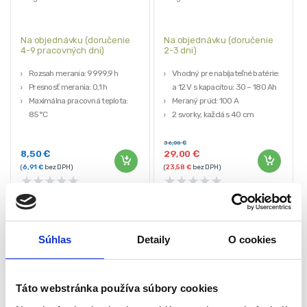
Na objednávku (doručenie
Na objednávku (doručenie
4-9 pracovných dni)
2-3 dni)
Rozsah merania: 9999,9 h
Vhodný pre nabíjateľné batérie: 6
Presnosť merania: 0,1 h
a 12 V s kapacitou: 30 – 180 Ah
Maximálna pracovná teplota:
Meraný prúd: 100 A
85°C
2 svorky, každá s 40 cm
Pre všetky 2 a 4 piestové
prívodným káblom
spaľovacie motory
Justovateľné zobrazenie stupnice
36,00
€
8,50
€
29,00
€
Rozmery (DxŠxV): 300 x 160 x 79
(
6,91
€
bez DPH)
(
23,58
€
bez DPH)
mm
★
★
★
★
★
★
★
★
★
★
Súhlas
Detaily
O cookies
Táto webstránka používa súbory cookies