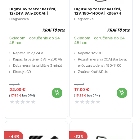
Digitálny tester batérií,
Digitálny tester batérií,
12/24V, 3Ah-200Ah |
12V, 150-1400A | KD5674
KD5673
Diagnostika
Diagnostika
Skladom - doručenie do 24-
Skladom - doručenie do 24-
48 hod
48 hod
Napätie: 12 V / 24 V
Napätie: 12 VDC
Kapacita batérie: 3 Ah – 200 Ah
Rozsah merania CCA (štartovací
Doba merania: približne 3 minúty
prúd za studena): 150-1400
Displej: LCD
Značka: Kraft&Dele
Kompatibilita: olovené, AGM, GEL
batérie
30,00
€
25,00
€
22,00
€
17,00
€
(
17,89
€
bez DPH)
(
13,82
€
bez DPH)
★
★
★
★
★
★
★
★
★
★
-
44%
-
32%