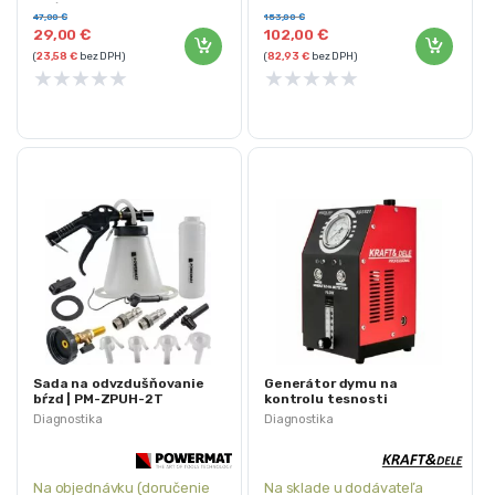
Dĺžka hadice 40 cm
Vzduchové čerpadlo Vstavané
47,00
€
153,00
€
Hmotnosť: 4 kg
Objem olejovej nádrže 30 ml
29,00
€
102,00
€
(
23,58
€
bez DPH)
(
82,93
€
bez DPH)
★
★
★
★
★
★
★
★
★
★
Sada na odvzdušňovanie
Generátor dymu na
bŕzd | PM-ZPUH-2T
kontrolu tesnosti
systémov, 9l/min | KD3521
Diagnostika
Diagnostika
Na objednávku (doručenie
Na sklade u dodávateľa