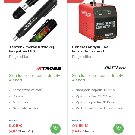
Tester / merač brzdovej
Generátor dymu na
kvapaliny LED
kontrolu tesnosti
systémov, 18l/min | KD3522
Diagnostika
Diagnostika
Skladom - doručenie do 24-
Skladom - doručenie do 24-
48 hod .
48 hod
Kompaktná veľkosť
Napájacie napätie: DC 12 V
Presný
Výstupný tlak: 18–23 bar
5 LED diód
Výstupný prietok: 18 l/min
Okamžité meranie
Vzduchové čerpadlo: vstavané
Napájanie: 1x AAA
Objem olejovej nádrže: 30 ml
9,00
€
99,00
€
5,00
€
67,00
€
(
4,07
€
bez DPH)
(
54,47
€
bez DPH)