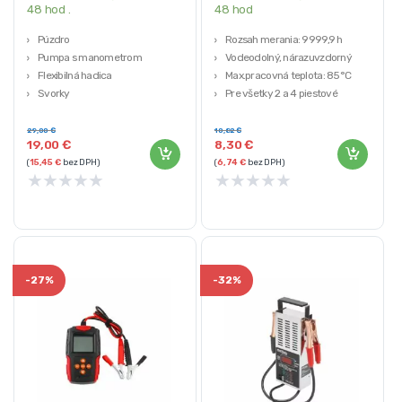
48 hod .
48 hod
Púzdro
Rozsah merania: 9999,9 h
Pumpa s manometrom
Vodeodolný, nárazuvzdorný
Flexibilná hadica
Max.pracovná teplota: 85°C
Svorky
Pre všetky 2 a 4 piestové
Konektory
spaľovacie motory
Maximálna doba nahrávania:
29,00
€
10,82
€
19,00
€
8,30
€
10000 h
(
15,45
€
bez DPH)
(
6,74
€
bez DPH)
★
★
★
★
★
★
★
★
★
★
-
27%
-
32%