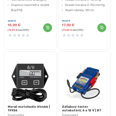
Stupnica manometra: dvojitá
Rozsah merania: 0-760 mmHg
(Bar/PSI)
Objem nádoby: 120 ml
Tlaková hadica: ohybná, 50 cm
Rozmery kufra: 25,5 x 8 x 21 cm
Závitové adaptéry: 4 ks
22,00
€
25,00
€
15,00
€
17,00
€
(
12,20
€
bez DPH)
(
13,82
€
bez DPH)
★
★
★
★
★
★
★
★
★
★
Merač motohodín Xtrobb |
Záťažový tester
19926
autobatérií, 6 a 12 V | BT
6/12/180 E
Diagnostika
Diagnostika