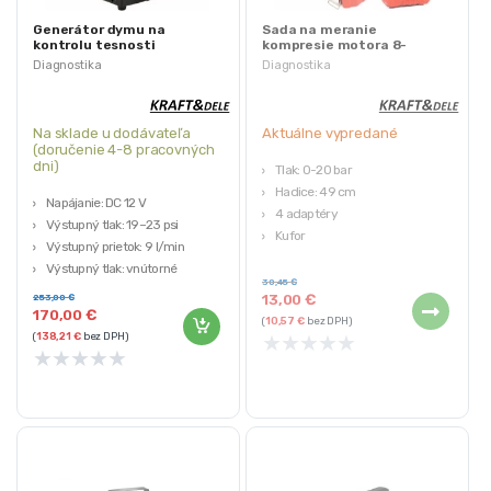
Generátor dymu na
Sada na meranie
kontrolu tesnosti
kompresie motora 8-
systémov, 9l/min | KD3520
dielna | KD10522
Diagnostika
Diagnostika
Na sklade u dodávateľa
Aktuálne vypredané
(doručenie 4-8 pracovných
dni)
Tlak: 0-20 bar
Hadice: 49 cm
Napájanie: DC 12 V
4 adaptéry
Výstupný tlak: 19–23 psi
Kufor
Výstupný prietok: 9 l/min
Kraft&Dele
Výstupný tlak: vnútorné
30,45
€
vzduchové čerpadlo
13,00
€
253,00
€
Objem oleja: 30 ml
170,00
€
(
10,57
€
bez DPH)
★
★
★
★
★
(
138,21
€
bez DPH)
★
★
★
★
★