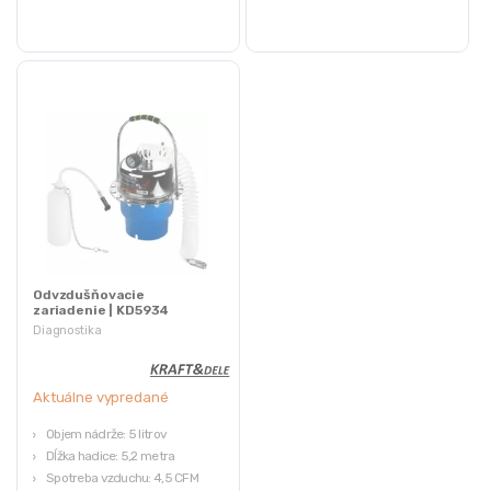
ukazovateľ
Odvzdušňovacie
zariadenie | KD5934
Diagnostika
Aktuálne vypredané
Objem nádrže: 5 litrov
Dĺžka hadice: 5,2 metra
Spotreba vzduchu: 4,5 CFM