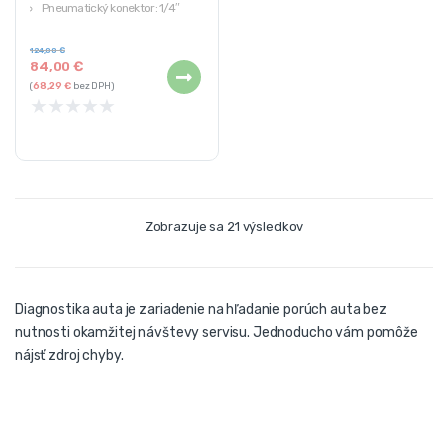
Pneumatický konektor: 1/4″
Materiál: hliník, plast
124,00
€
84,00
€
(
68,29
€
bez DPH)
★
★
★
★
★
Zobrazuje sa 21 výsledkov
Diagnostika auta je zariadenie na hľadanie porúch auta bez
nutnosti okamžitej návštevy servisu. Jednoducho vám pomôže
nájsť zdroj chyby.