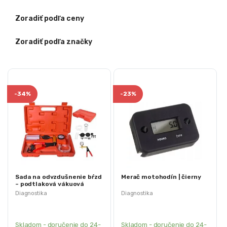
Zoradiť podľa ceny
Zoradiť podľa značky
-
34%
-
23%
Sada na odvzdušnenie bŕzd
Merač motohodín | čierny
– podtlaková vákuová
pumpa
Diagnostika
Diagnostika
Skladom - doručenie do 24-
Skladom - doručenie do 24-