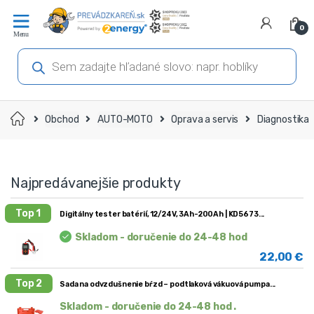
Prejsť
Prejsť
na
na
0
navigáciu
obsah
Products
search
Domov
Obchod
AUTO-MOTO
Oprava a servis
Diagnostika
Najpredávanejšie produkty
Top 1
Digitálny tester batérií, 12/24V, 3Ah-200Ah | KD5673
Skladom - doručenie do 24-48 hod
22,00
€
Top 2
Sada na odvzdušnenie bŕzd – podtlaková vákuová pumpa
Skladom - doručenie do 24-48 hod .