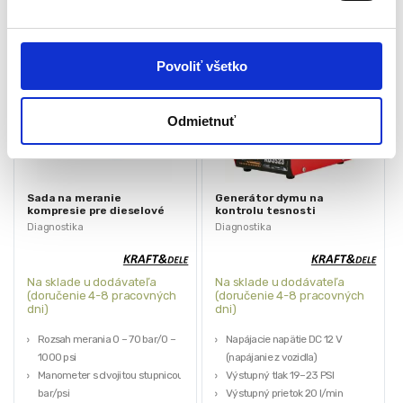
s
u
Povoliť všetko
Odmietnuť
Sada na meranie
Generátor dymu na
kompresie pre dieselové
kontrolu tesnosti
motory | KD12516
systémov, 20l/min |
Diagnostika
Diagnostika
KD3523
Na sklade u dodávateľa
Na sklade u dodávateľa
(doručenie 4-8 pracovných
(doručenie 4-8 pracovných
dni)
dni)
Rozsah merania 0 – 70 bar/0 –
Napájacie napätie DC 12 V
1000 psi
(napájanie z vozidla)
Manometer s dvojitou stupnicou –
Výstupný tlak 19–23 PSI
bar/psi
Výstupný prietok 20 l/min