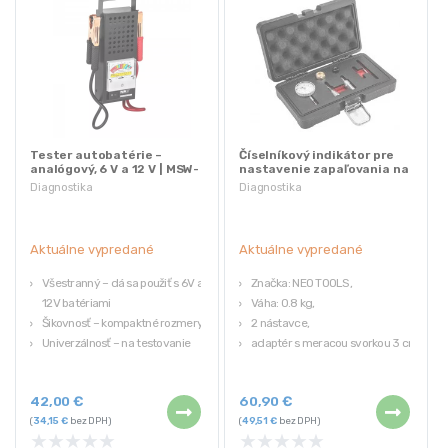
Tester autobatérie –
Číselníkový indikátor pre
analógový, 6 V a 12 V | MSW-
nastavenie zapaľovania na
BLT-100A
motocykloch, NEO TOOLS |
Diagnostika
Diagnostika
10-504
Aktuálne vypredané
Aktuálne vypredané
Všestranný – dá sa použiť s 6V aj
Značka: NEO TOOLS,
12V batériami
Váha: 0.8 kg,
Šikovnosť – kompaktné rozmery
2 nástavce,
Univerzálnosť – na testovanie
adaptér s meracou svorkou 3 cm
systému nabíjania (vrátane
dlhý,
alternátora, regulátora a batérie)
nástavec M8x1 3 cm dlhý a
42,00
€
60,90
€
Praktickosť – test štartéra na
2x adaptéry M10x1 a M14x1,25.
(
34,15
€
bez DPH)
(
49,51
€
bez DPH)
nadmerné zaťaženie
★
★
★
★
★
★
★
★
★
★
Čitateľnosť – analógový