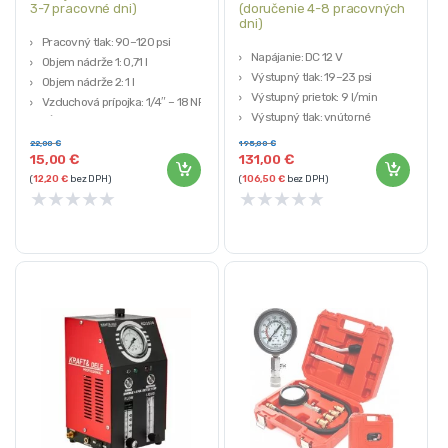
3-7 pracovné dni)
(doručenie 4-8 pracovných
dni)
Pracovný tlak: 90–120 psi
Napájanie: DC 12 V
Objem nádrže 1: 0,71 l
Výstupný tlak: 19–23 psi
Objem nádrže 2: 1 l
Výstupný prietok: 9 l/min
Vzduchová prípojka: 1/4″ – 18 NPT
Výstupný tlak: vnútorné
Dĺžka hadice: 104 cm
vzduchové čerpadlo
22,00
€
195,00
€
Objem oleja: 30 ml
15,00
€
131,00
€
(
12,20
€
bez DPH)
(
106,50
€
bez DPH)
★
★
★
★
★
★
★
★
★
★