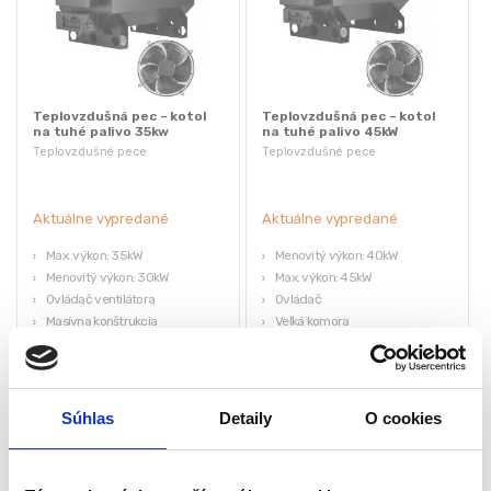
Teplovzdušná pec – kotol
Teplovzdušná pec – kotol
na tuhé palivo 35kw
na tuhé palivo 45kW
OKTAGON
OKTAGON
Teplovzdušné pece
Teplovzdušné pece
Aktuálne vypredané
Aktuálne vypredané
Max. výkon: 35kW
Menovitý výkon: 40kW
Menovitý výkon: 30kW
Max. výkon: 45kW
Ovládač ventilátora
Ovládač
Masívna konštrukcia
Veľká komora
Celková hmotnosť: 290kg
Ventilátor
1 370,00
€
1 860,00
€
2 200,00
€
2 600,00
€
(
1 113,82
€
bez DPH)
(
1 512,20
€
bez DPH)
Súhlas
Detaily
O cookies
★
★
★
★
★
★
★
★
★
★