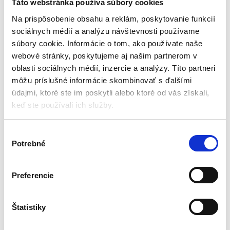
Táto webstránka používa súbory cookies
Na prispôsobenie obsahu a reklám, poskytovanie funkcií
sociálnych médií a analýzu návštevnosti používame
súbory cookie. Informácie o tom, ako používate naše
webové stránky, poskytujeme aj našim partnerom v
oblasti sociálnych médií, inzercie a analýzy. Títo partneri
môžu príslušné informácie skombinovať s ďalšími
údajmi, ktoré ste im poskytli alebo ktoré od vás získali,
keď ste používali ich služby.
Teplovzdušná pec – kotol
Teplovzdušná pec – kotol
na tuhé palivo 25kW | PN3
na tuhé palivo 35kW | PN4
Teplovzdušné pece
Teplovzdušné pece
V
Potrebné
ý
b
Aktuálne vypredané
Aktuálne vypredané
e
Preferencie
Výkon: 25 – 30 kW
Výkon: 30-35 kW
r
Vykurovacia plocha: cca 300 m2
Vykurovacia plocha: cca 300 m2
s
Ventilátor: Ø 350 mm
Ventilátor: Ø 400 mm
ú
Štatistiky
Veľká spaľovacia komora
Veľká spaľovacia komora
h
Hmotnosť: 240 kg
Hmotnosť: 310 kg