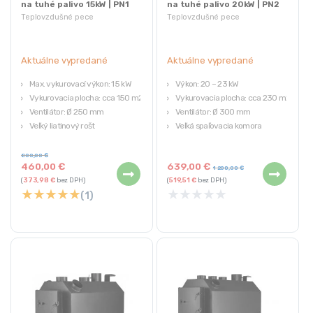
na tuhé palivo 15kW | PN1
na tuhé palivo 20kW | PN2
Teplovzdušné pece
Teplovzdušné pece
Aktuálne vypredané
Aktuálne vypredané
Max. vykurovací výkon: 15 kW
Výkon: 20 – 23 kW
Vykurovacia plocha: cca 150 m2
Vykurovacia plocha: cca 230 m2
Ventilátor: Ø 250 mm
Ventilátor: Ø 300 mm
Veľký liatinový rošt
Veľká spaľovacia komora
Veľká spaľovacia komora
Hmotnosť: 180 kg
Hmotnosť: 100 kg
800,00
€
460,00
€
639,00
€
1 200,00
€
(
373,98
€
bez DPH)
(
519,51
€
bez DPH)
★
★
★
★
★
★
★
★
★
★
(1)