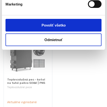
l
Marketing
889,00
€
1 184,00
€
1 536,15
€
2 085,30
€
a
(
722,76
€
bez DPH)
(
962,60
€
bez DPH)
s
★
★
★
★
★
★
★
★
★
★
u
Povoliť všetko
Odmietnuť
Teplovzdušná pec – kotol
na tuhé palivo 50kW | PN5
Teplovzdušné pece
Aktuálne vypredané