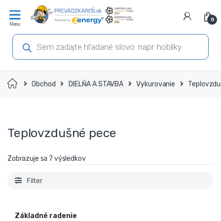
Prejsť
Prejsť
na
na
0
navigáciu
obsah
Products
search
Domov
Obchod
DIELŇA A STAVBA
Vykurovanie
Teplovzdu
Teplovzdušné pece
Zobrazuje sa 7 výsledkov
Filter
Základné radenie