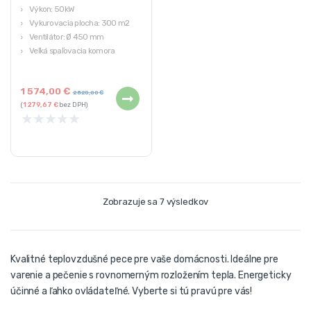
Výkon: 50kW
Vykurovacia plocha: 300 m2
Ventilátor: Ø 450 mm
Veľká spaľovacia komora
Hmotnosť: 340 kg
1 574,00
€
2 520,00
€
(
1 279,67
€
bez DPH)
★
★
★
★
★
Zobrazuje sa 7 výsledkov
Kvalitné teplovzdušné pece pre vaše domácnosti. Ideálne pre
varenie a pečenie s rovnomerným rozložením tepla. Energeticky
účinné a ľahko ovládateľné. Vyberte si tú pravú pre vás!