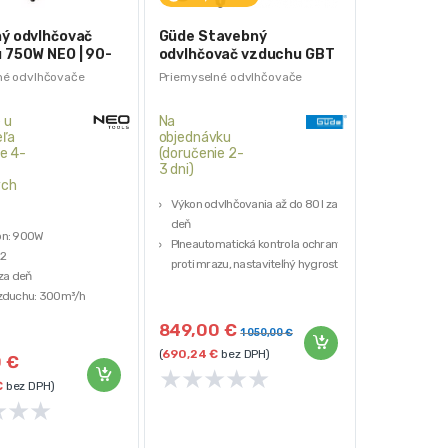
ý odvlhčovač
Güde Stavebný
 750W NEO | 90-
odvlhčovač vzduchu GBT
80.1
né odvlhčovače
Priemyselné odvlhčovače
 u
Na
ľa
objednávku
e 4-
(doručenie 2-
3 dni)
ých
Výkon odvlhčovania až do 80 l za
deň
on: 900W
Plneautomatická kontrola ochrany
m2
proti mrazu, nastaviteľný hygrostat
 za deň
Cirkulácia vzduchu: 400 m3/h
vzduchu: 300m³/h
Plocha pracovnej oblasti: 50 – 160
vodu: 7l
m2
849,00
€
1 050,00
€
(
690,24
€
bez DPH)
0
€
★
★
★
★
★
€
bez DPH)
★
★
★