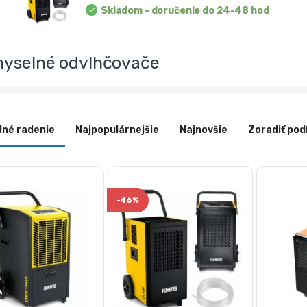
Skladom - doručenie do 24-48 hod
myselné odvlhčovače
dné radenie
Najpopulárnejšie
Najnovšie
Zoradiť pod
-
46%