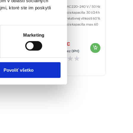
om v oblasti sociálnych
 napätie: AC220~240V
Napájanie: AC 220–240 V / 50 Hz
mi, ktoré ste im poskytli
 frekvencia: 50Hz
Odvlhčovacia kapacita: 30 l/24 h
 l / 24 h
pri 27 °C a relatívnej vlhkosti 60 %,
on: 920 W (30 °C, RH 80 %)
Odvlhčovacia kapacita: max. 60
rže na vodu: 5,5 l
l/24 h pri 30 °C a relatívnej vlhkosti
Marketing
80 %
604,00
€
Menovitý príkon: 610 W
0
€
505,00
€
Maximálny príkon: 710 W
bez DPH)
(
410,57
€
bez DPH)
★
★
★
★
★
★
★
★
Povoliť všetko