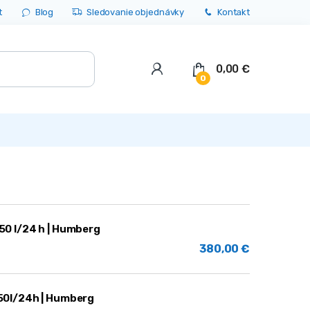
t
Blog
Sledovanie objednávky
Kontakt
0,00
€
0
0 l/24 h | Humberg
380,00
€
50l/24h | Humberg