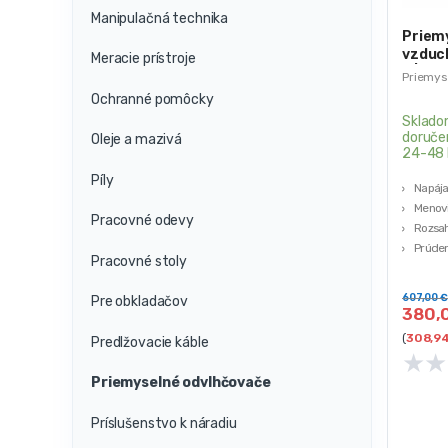
Manipulačná technika
Priem
vzduc
Meracie prístroje
h | H
Priemys
Ochranné pomôcky
Sklado
doruče
Oleje a mazivá
24-48 
Píly
Napája
Menovi
Pracovné odevy
Rozsah
Prúden
Pracovné stoly
Minimá
°C
607,00
€
Pre obkladačov
380,
(
308,9
Predlžovacie káble
★
★
Priemyselné odvlhčovače
Príslušenstvo k náradiu