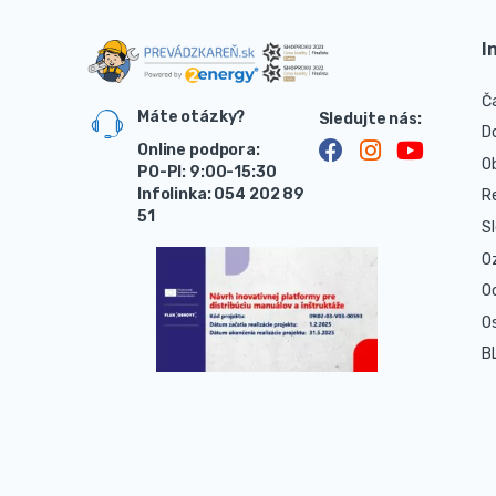
I
Č
Máte otázky?
D
Online podpora:
O
PO-PI: 9:00-15:30
Infolinka: 054 202 89
R
51
S
O
O
O
B