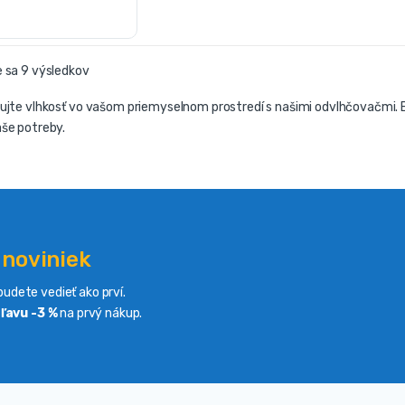
 sa 9 výsledkov
ujte vlhkosť vo vašom priemyselnom prostredí s našimi odvlhčovačmi. Ef
še potreby.
 noviniek
udete vedieť ako prví.
ľavu -3 %
na prvý nákup.