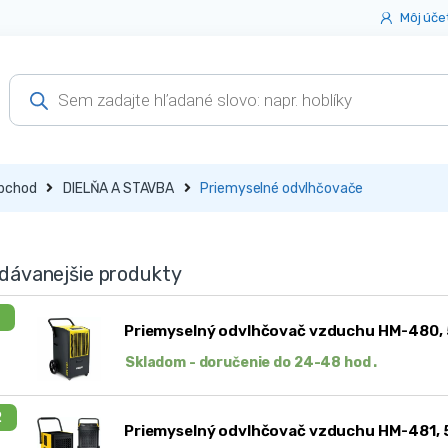
Môj úče
Products
search
bchod
DIELŇA A STAVBA
Priemyselné odvlhčovače
dávanejšie produkty
1
Priemyselný odvlhčovač vzduchu HM-480, 5
Skladom - doručenie do 24-48 hod .
2
Priemyselný odvlhčovač vzduchu HM-481, 