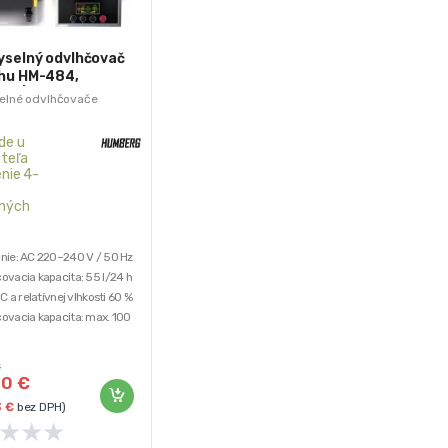
yselný odvlhčovač
hu HM-484,
24h | Humberg
elné odvlhčovače
de u
teľa
nie 4-
ných
nie: AC 220–240 V / 50 Hz
ovacia kapacita: 55 l/24 h
°C a relatívnej vlhkosti 60 %
ovacia kapacita: max. 100
pri 30 °C a relatívnej vlhkosti
€
tý príkon: 715 W
00
€
lny príkon: 840 W
3
€
bez DPH)
★
★
★