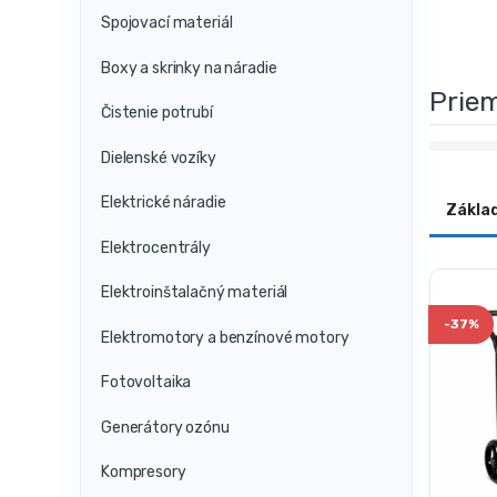
Spojovací materiál
Boxy a skrinky na náradie
Prie
Čistenie potrubí
Dielenské vozíky
Elektrické náradie
Zákla
Elektrocentrály
Elektroinštalačný materiál
-
37%
Elektromotory a benzínové motory
Fotovoltaika
Generátory ozónu
Kompresory