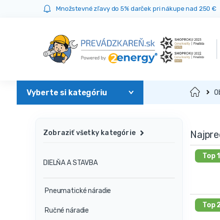
Prejsť
Prejsť
Množstevné zľavy do 5% darček pri nákupe nad 250 €
na
na
navigáciu
obsah
Domov
O
Najpre
Zobraziť všetky kategórie
Top 
DIELŇA A STAVBA
Pneumatické náradie
Top 
Ručné náradie