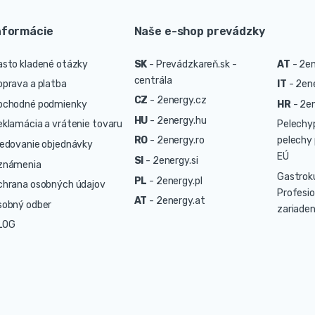
nformácie
Naše e-shop prevádzky
asto kladené otázky
SK
-
Prevádzkareň.sk -
AT
-
2en
centrála
oprava a platba
IT
-
2ene
CZ
-
2energy.cz
bchodné podmienky
HR
-
2en
HU
-
2energy.hu
eklamácia a vrátenie tovaru
Pelechy
RO
-
2energy.ro
pelechy 
ledovanie objednávky
EÚ
SI
-
2energy.si
známenia
Gastrok
PL
-
2energy.pl
chrana osobných údajov
Profesio
AT
-
2energy.at
sobný odber
zariaden
LOG