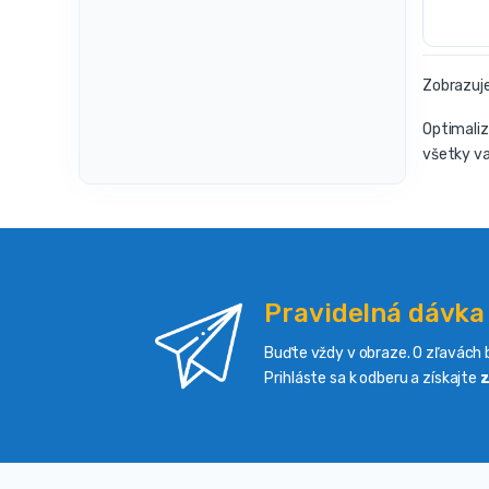
Zobrazuje
Optimaliz
všetky va
Pravidelná dávka
Buďte vždy v obraze. O zľavách b
Prihláste sa k odberu a získajte
z