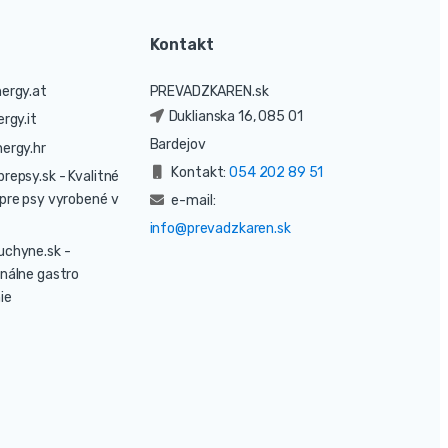
Kontakt
ergy.at
PREVADZKAREN.sk
Duklianska 16, 085 01
rgy.it
Bardejov
ergy.hr
Kontakt:
054 202 89 51
prepsy.sk
- Kvalitné
pre psy vyrobené v
e-mail:
info@prevadzkaren.sk
uchyne.sk
-
nálne gastro
ie