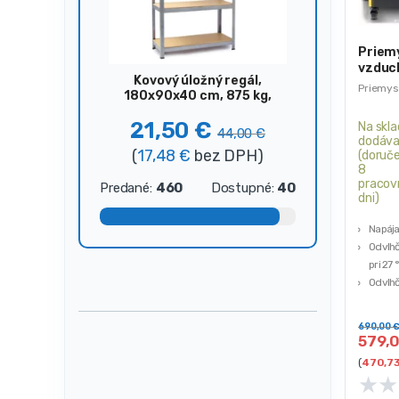
Priem
vzduc
Kovový úložný regál,
100l/
Priemys
180x90x40 cm, 875 kg,
strieborný
21,50
€
Na skla
44,00
€
dodáva
(
17,48
€
bez DPH)
(doruče
8
pracov
Predané:
460
Dostupné:
40
dni)
Napája
Odvlhč
pri 27 
Odvlhč
l/24 h 
80 %
690,00
Menovi
579,
Maximá
(
470,7
★
★