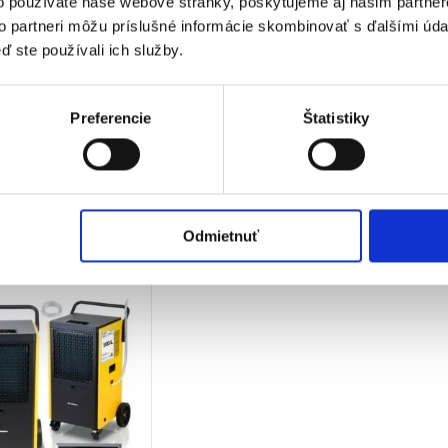
o používate naše webové stránky, poskytujeme aj našim partner
nie: AC 220-240 V 50 Hz
Prietok vzduchu 400 m³/h
Menovité
to partneri môžu príslušné informácie skombinovať s ďalšími údaj
lny výkon: 923 W
Od 70 litrov za deň
Menovitá
ď ste používali ich služby.
tý výkon: 759 W
Oblasť: do 250 m2
Výkon: 70
 vlhkosti: 20-90 %
Displej LCD
Max. prík
nie vzduchu: 450 m3/h
Hmotnosť: 40kg
Objem nád
Preferencie
Štatistiky
€
767,00
€
00
€
780,00
€
550,0
1 100,00
€
6
€
bez DPH)
(
634,15
€
bez DPH)
(
447,15
€
★
★
★
★
★
★
★
★
★
★
Odmietnuť