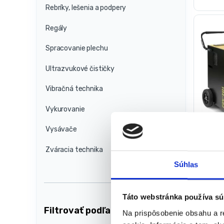
Rebríky, lešenia a podpery
Regály
Spracovanie plechu
Ultrazvukové čističky
Vibračná technika
Vykurovanie
Vysávače
Priem
vzduc
Zváracia technika
70l/2
Priemys
Súhlas
Na skla
dodáva
(doruče
Táto webstránka používa sú
8
Filtrovať podľa ceny
pracov
Na prispôsobenie obsahu a r
dni)