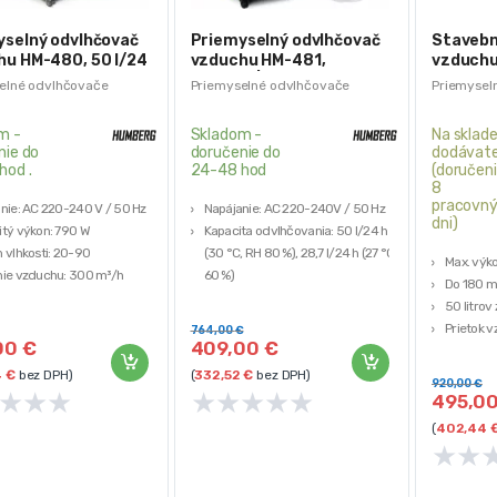
yselný odvlhčovač
Priemyselný odvlhčovač
Stavebn
hu HM-480, 50 l/24
vzduchu HM-481,
vzduchu
umberg
50l/24h | Humberg
160
elné odvlhčovače
Priemyselné odvlhčovače
Priemysel
m -
Skladom -
Na sklade
nie do
doručenie do
dodávate
hod .
24-48 hod
(doručeni
8
pracovn
nie: AC 220-240 V / 50 Hz
Napájanie: AC 220-240V / 50 Hz
dni)
tý výkon: 790 W
Kapacita odvlhčovania: 50 l/24 h
 vlhkosti: 20-90
(30 °C, RH 80 %), 28,7 l/24 h (27 °C,
Max. výk
ie vzduchu: 300 m³/h
60 %)
Do 180 
lna prevádzková teplota: 5
Menovitý výkon: 545W
50 litrov
Maximálny výkon: 650 W
Prietok 
764,00
€
Veľkosť nádržky na vodu: 5,5 l
00
€
409,00
€
Nádrž na 
4
€
bez DPH)
(
332,52
€
bez DPH)
920,00
€
★
★
★
★
★
★
★
★
495,0
(
402,44
★
★