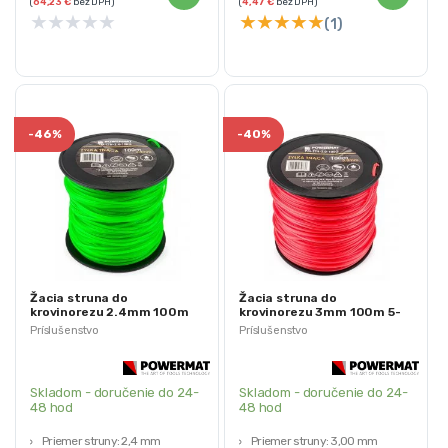
(
64,23
€
bez DPH)
(
4,47
€
bez DPH)
★
★
★
★
★
★
★
★
★
★
(1)
-
46%
-
40%
Žacia struna do
Žacia struna do
krovinorezu 2.4mm 100m
krovinorezu 3mm 100m 5-
5-hranná | PM-ZTN-2.4-
hranná | PM-ZTN-3.0-100G
Príslušenstvo
Príslušenstvo
100G
Skladom - doručenie do 24-
Skladom - doručenie do 24-
48 hod
48 hod
Priemer struny: 2,4 mm
Priemer struny: 3,00 mm