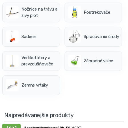
Nožnice na trávu a
Postrekovače
živý plot
Sadenie
Spracovanie úrody
Vertikutátory a
Záhradné valce
prevzdušňovače
Zemné vrtáky
Najpredávanejšie produkty
Top 1
Benzínový krovinorez | PM-KS-600T