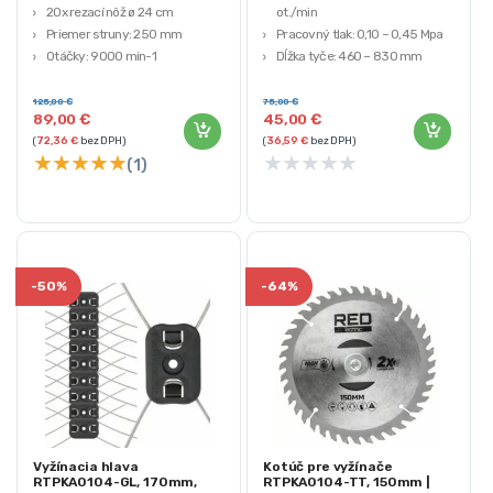
20x rezací nôž ø 24 cm
ot./min
Priemer struny: 250 mm
Pracovný tlak: 0,10 – 0,45 Mpa
Otáčky: 9000 min-1
Dĺžka tyče: 460 – 830 mm
Napätie: 20 V, batéria : Li-ion
Batéria: 12 V – 8 Ah
Objem nádrže: 16L
125,00
€
75,00
€
89,00
€
45,00
€
(
72,36
€
bez DPH)
(
36,59
€
bez DPH)
★
★
★
★
★
★
★
★
★
★
(1)
-
50%
-
64%
Vyžínacia hlava
Kotúč pre vyžínače
RTPKA0104-GL, 170mm,
RTPKA0104-TT, 150mm |