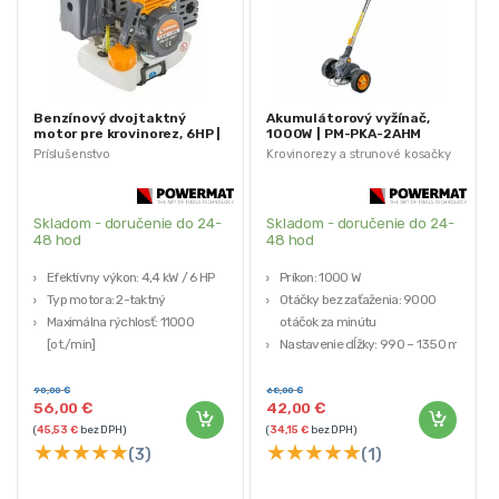
Benzínový dvojtaktný
Akumulátorový vyžínač,
motor pre krovinorez, 6HP |
1000W | PM-PKA-2AHM
PM-KS-600T-SI
Príslušenstvo
Krovinorezy a strunové kosačky
Skladom - doručenie do 24-
Skladom - doručenie do 24-
48 hod
48 hod
Efektívny výkon: 4,4 kW / 6 HP
Príkon: 1000 W
Typ motora: 2-taktný
Otáčky bez zaťaženia: 9000
Maximálna rýchlosť: 11000
otáčok za minútu
[ot./min]
Nastavenie dĺžky: 990 – 1350 mm
Voľnobežné otáčky: 2800-3200
Akumulátor: 2000 mAh Li-Ion
[ot./min]
Typ napájania: 21 V DC
90,00
€
68,00
€
56,00
€
42,00
€
Rýchlosť odstreďovania: 2800-
(
45,53
€
bez DPH)
(
34,15
€
bez DPH)
3200 [ot./min]
★
★
★
★
★
★
★
★
★
★
(3)
(1)