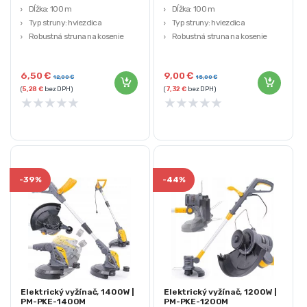
Dĺžka: 100 m
Dĺžka: 100 m
Typ struny: hviezdica
Typ struny: hviezdica
Robustná struna na kosenie
Robustná struna na kosenie
5-hranná
5-hranná
6,50
€
9,00
€
12,00
€
15,00
€
(
5,28
€
bez DPH)
(
7,32
€
bez DPH)
★
★
★
★
★
★
★
★
★
★
-
39%
-
44%
Elektrický vyžínač, 1400W |
Elektrický vyžínač, 1200W |
PM-PKE-1400M
PM-PKE-1200M