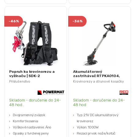
-
46%
-
36%
Popruh ku krovinorezu a
Akumulátorový
vyžínaču | SDK-2
zastrihávač RTPKA0104,
1000W | RED TECHNIC
Príslušenstvo
Krovinorezy a strunové kosačky
Skladom - doručenie do 24-
Skladom - doručenie do 24-
48 hod .
48 hod
Dvojramenný zväzok
Typ: 21V DC akumulátorový
Komfort kosenia
krovinorez
Výškové nastavenie: Áno
Výkon: 1000W
Opasky z tvrdenej peny
Rezací prvok: nože/kotúč