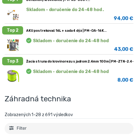
Skladom - doručenie do 24-48 hod .
94,00
€
Top 2
AKU postrekovač 16L + sada 4 dýz | PM-OA-16K
Skladom - doručenie do 24-48 hod
43,00
€
Top 3
Žacia struna do krovinorezu s jadrom 2.4mm 100m | PM-ZTN-2.4-1
Skladom - doručenie do 24-48 hod
8,00
€
Záhradná technika
Zobrazených 1–28 z 691 výsledkov
Filter