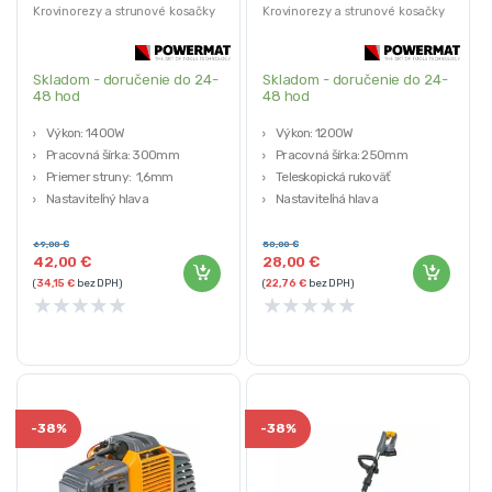
Krovinorezy a strunové kosačky
Krovinorezy a strunové kosačky
Skladom - doručenie do 24-
Skladom - doručenie do 24-
48 hod
48 hod
Výkon: 1400W
Výkon: 1200W
Pracovná šírka: 300mm
Pracovná šírka: 250mm
Priemer struny: 1,6mm
Teleskopická rukoväť
Nastaviteľný hlava
Nastaviteľná hlava
Teleskopická rukoväť
Priemer struny: 1,2mm
69,00
€
50,00
€
42,00
€
28,00
€
(
34,15
€
bez DPH)
(
22,76
€
bez DPH)
★
★
★
★
★
★
★
★
★
★
-
38%
-
38%