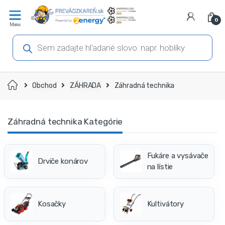
Prejsť
Prejsť
na
na
0
navigáciu
obsah
Products
search
Domov
Obchod
ZÁHRADA
Záhradná technika
Záhradná technika Kategórie
Fukáre a vysávače
Drviče konárov
na lístie
Kosačky
Kultivátory