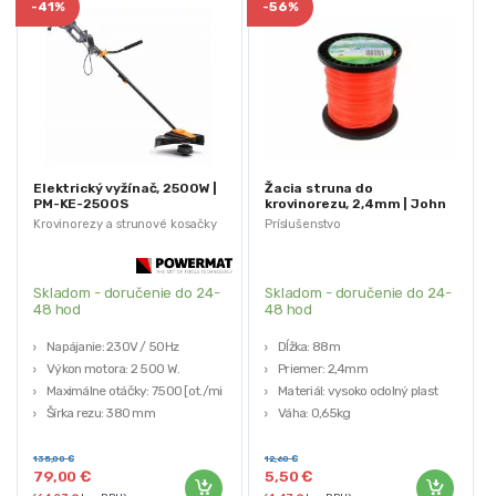
-
41%
-
56%
Elektrický vyžínač, 2500W |
Žacia struna do
PM-KE-2500S
krovinorezu, 2,4mm | John
Gardener
Krovinorezy a strunové kosačky
Príslušenstvo
Skladom - doručenie do 24-
Skladom - doručenie do 24-
48 hod
48 hod
Napájanie: 230V / 50Hz
Dĺžka: 88m
Výkon motora: 2 500 W.
Priemer: 2,4mm
Maximálne otáčky: 7500 [ot./min]
Materiál: vysoko odolný plast
Šírka rezu: 380 mm
Váha: 0,65kg
Funkcia deleného hriadeľa: ÁNO
Značka: John Gardener
135,00
€
12,60
€
79,00
€
5,50
€