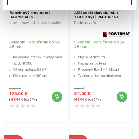
Benzínový krovinorez
AKU postrekovač, 16L +
BAUMR-AG s
sada 9 dýz | PM-OA-16T
príslušenstvom, 7v1 | BMR-
Krovinorezy a strunové kosačky
Postrekovače
T57X
Skladom - doručenie do 24-
Skladom - doručenie do 24-
48 hod
48 hod
Maximálne otáčky: plynulý rozsah
Objem nádrže: 16L
až do 11 000
Napájanie: batéria
Výkon motora: 5,2 HP
Pracovný tlak: 1 – 4,5 [bar]
Dĺžka ramena: 150 cm
Typ čerpadla: membránové
Rozsah rezu: 40 cm
Dĺžka hadice s rukoväťou: 120 cm
Palivo: palivová zmes
275,00
€
82,00
€
195,00
€
54,00
€
(
158,54
€
bez DPH)
(
43,90
€
bez DPH)
★
★
★
★
★
★
★
★
★
★