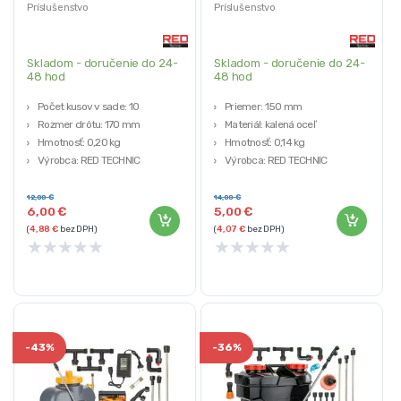
10ks | RED TECHNIC
RED TECHNIC
Príslušenstvo
Príslušenstvo
Skladom - doručenie do 24-
Skladom - doručenie do 24-
48 hod
48 hod
Počet kusov v sade: 10
Priemer: 150 mm
Rozmer drôtu: 170 mm
Materiál: kalená oceľ
Hmotnosť: 0,20 kg
Hmotnosť: 0,14 kg
Výrobca: RED TECHNIC
Výrobca: RED TECHNIC
12,00
€
14,00
€
6,00
€
5,00
€
(
4,88
€
bez DPH)
(
4,07
€
bez DPH)
★
★
★
★
★
★
★
★
★
★
-
43%
-
36%