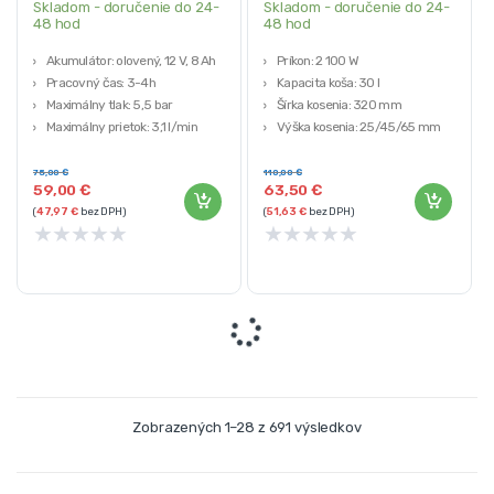
Skladom - doručenie do 24-
Skladom - doručenie do 24-
48 hod
48 hod
Akumulátor: olovený, 12 V, 8 Ah
Príkon: 2 100 W
Pracovný čas: 3-4h
Kapacita koša: 30 l
Maximálny tlak: 5,5 bar
Šírka kosenia: 320 mm
Maximálny prietok: 3,1 l/min
Výška kosenia: 25/45/65 mm
Objem: 16 l
Hmotnosť: 6 kg
75,00
€
110,00
€
59,00
€
63,50
€
(
47,97
€
bez DPH)
(
51,63
€
bez DPH)
★
★
★
★
★
★
★
★
★
★
Zobrazených 1–28 z 691 výsledkov