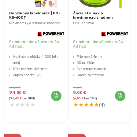
Benzínový krovinorez | PM-
Žacia struna do
KS-600T
krovinorezu s jadrom
2.4mm 100m | PM-ZTN-
Krovinorezy a strunové kosačky
Príslušenstvo
2.4-100G2
Skladom - doručenie do 24-
Skladom - doručenie do 24-
48 hod .
48 hod
Maximálne otáčky: 11000 [ot /
Priemer: 2,4mm
min]
Dĺžka: 100m
Šírka kosenia: 420 mm
Typ struny: hviezda
Objem nádrže: 1,2 l
Jadro: syntetické
Typ motora: 2-taktný
Powermat
Bohaté príslušenstvo súčasťou
165,00
€
14,00
€
94,00
€
8,00
€
balenia
(
76,42
€
bez DPH)
(
6,50
€
bez DPH)
★
★
★
★
★
★
★
★
★
★
(1)