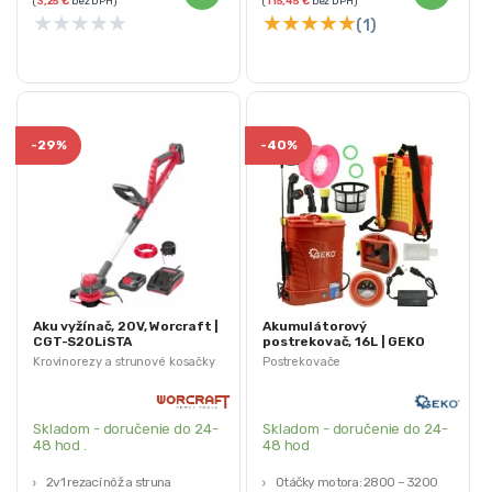
(
3,25
€
bez DPH)
(
115,45
€
bez DPH)
★
★
★
★
★
★
★
★
★
★
(1)
-
29%
-
40%
Aku vyžínač, 20V, Worcraft |
Akumulátorový
CGT-S20LiSTA
postrekovač, 16L | GEKO
Krovinorezy a strunové kosačky
Postrekovače
Skladom - doručenie do 24-
Skladom - doručenie do 24-
48 hod .
48 hod
2v1 rezací nôž a struna
Otáčky motora: 2800 – 3200