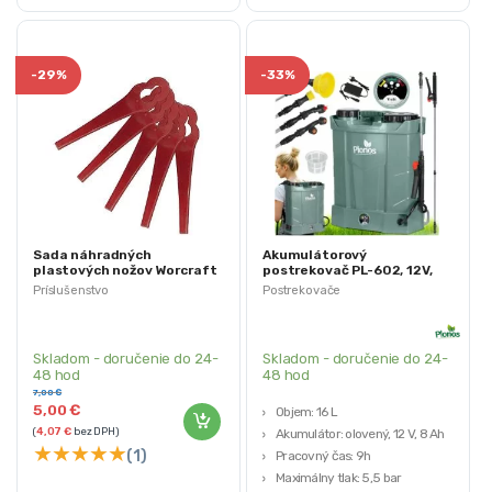
-
29%
-
33%
Sada náhradných
Akumulátorový
plastových nožov Worcraft
postrekovač PL-602, 12V,
CGT-S20Li, bal. 20 ks, k
16L | Plonos
Príslušenstvo
Postrekovače
vyžínaču
Skladom - doručenie do 24-
Skladom - doručenie do 24-
48 hod
48 hod
7,00
€
5,00
€
Objem: 16 L
(
4,07
€
bez DPH)
Akumulátor: olovený, 12 V, 8 Ah
★
★
★
★
★
(1)
Pracovný čas: 9h
Maximálny tlak: 5,5 bar