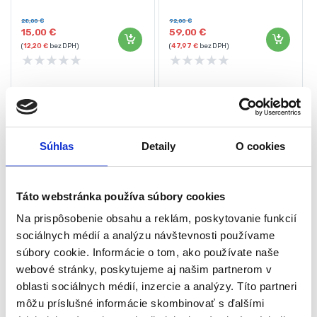
Bezpečnostný systém
Otáčky bez zaťaženia: 9000
ot./min
28,00
€
92,00
€
15,00
€
59,00
€
Nastavenie dĺžky: 990 – 1350 mm
(
12,20
€
bez DPH)
(
47,97
€
bez DPH)
★
★
★
★
★
★
★
★
★
★
-
43%
-
50%
Súhlas
Detaily
O cookies
Táto webstránka používa súbory cookies
Na prispôsobenie obsahu a reklám, poskytovanie funkcií
sociálnych médií a analýzu návštevnosti používame
súbory cookie. Informácie o tom, ako používate naše
AKU postrekovač 16L +
Žacia struna do
sada 4 dýz | PM-OA-16K
krovinorezu 2.4mm 115m
webové stránky, poskytujeme aj našim partnerom v
4-hranná | PM-ZTN-2.4-
Postrekovače
Príslušenstvo
oblasti sociálnych médií, inzercie a analýzy. Títo partneri
115T
môžu príslušné informácie skombinovať s ďalšími