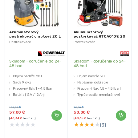
Akumulátorový
Akumulátorový
postrekovač chrbtový 20 L
postrekovač RTOA0109, 20
| PM-OA-20T
L | RED TECHNIC
Postrekovače
Postrekovače
Skladom - doručenie do 24-
Skladom - doručenie do 24-
48 hod
48 hod
Objem nádrže: 20 L
Objem nádrže: 20L
Sada 9 dýz
Napájanie: dobíjacie
Pracovný tlak: 1 – 4,5 [bar]
Pracovný tlak: 1,5 – 4,5 [bar]
Batéria (12 V / 12 Ah)
Typ čerpadla: membránové
Hadica 50 cm
Dĺžka hadice s rukoväťou: 120 cm
100,00
€
78,00
€
57,00
€
50,00
€
(
46,34
€
bez DPH)
(
40,65
€
bez DPH)
★
★
★
★
★
★
★
★
★
★
(3)