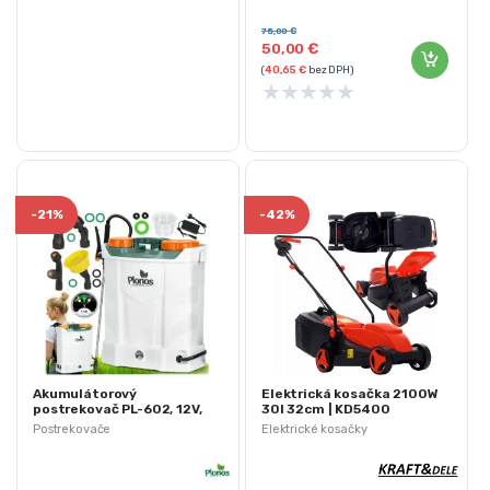
Maximálny prietok: 3,1 l/min
75,00
€
50,00
€
(
40,65
€
bez DPH)
★
★
★
★
★
-
21%
-
42%
Akumulátorový
Elektrická kosačka 2100W
postrekovač PL-602, 12V,
30l 32cm | KD5400
16L | Plonos
Postrekovače
Elektrické kosačky