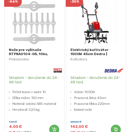
-
56%
-
35%
Nože pre vyžínače
Elektrický kultivátor
RTPKA0104-OS, 10ks,
1500W 45cm Dedra |
150mm | RED TECHNIC
DED8710
Príslušenstvo
Kultivátory
Skladom - doručenie do 24-
Skladom - doručenie do 24-
48 hod
48 hod .
Počet kusov v sade: 10
Výkon: 1500W
Dĺžka nožov: 150 mm
Pracovná šírka: 45cm
Materiál: odolný ABS materiál
Pracovná hĺbka: 220mm
Hmotnosť: 0,20 kg
Kalené nože
Výrobca: RED TECHNIC
Váha: 12kg
9,00
€
220,00
€
4,00
€
142,00
€