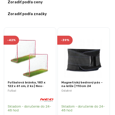
Zoradiť podľa ceny
Zoradiť podľa značky
-
42%
-
39%
Futbalová bránka, 183 x
Magnetický bedrový pás –
122 x 61 cm, 2 ks | Neo-
na kríže | 110cm 24
Sport
magnetov
Futbal
Ostatné
Skladom - doručenie do 24-
Skladom - doručenie do 24-
48 hod
48 hod