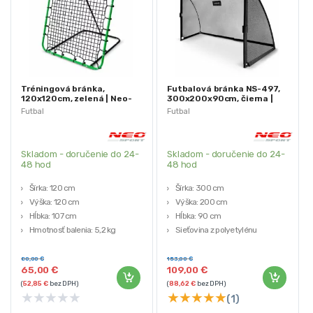
Tréningová bránka,
Futbalová bránka NS-497,
120x120cm, zelená | Neo-
300x200x90cm, čierna |
Sport
Neo-Sport
Futbal
Futbal
Skladom - doručenie do 24-
Skladom - doručenie do 24-
48 hod
48 hod
Šírka: 120 cm
Šírka: 300 cm
Výška: 120 cm
Výška: 200 cm
Hĺbka: 107 cm
Hĺbka: 90 cm
Hmotnosť balenia: 5,2 kg
Sieťovina z polyetylénu
Polyetylénové pletivo
Obal na rám v sade
80,00
€
153,00
€
65,00
€
109,00
€
(
52,85
€
bez DPH)
(
88,62
€
bez DPH)
★
★
★
★
★
★
★
★
★
★
(1)