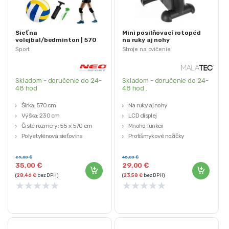
Sieť na
Mini posilňovací rotopéd
volejbal/bedminton | 570
na ruky aj nohy
cm
Šport
Stroje na cvičenie
Skladom - doručenie do 24-
Skladom - doručenie do 24-
48 hod
48 hod .
Šírka: 570 cm
Na ruky aj nohy
Výška: 230 cm
LCD displej
Čisté rozmery: 55 x 570 cm
Mnoho funkcií
Polyetylénová sieťovina
Protišmykové nožičky
Prevádzka: obojsmerná
69,00
€
45,00
€
35,00
€
29,00
€
(
28,46
€
bez DPH)
(
23,58
€
bez DPH)
★
★
★
★
★
★
★
★
★
★