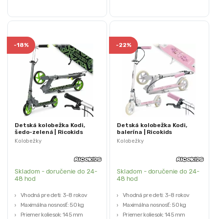
-
18%
-
22%
Detská kolobežka Kodi,
Detská kolobežka Kodi,
šedo-zelená | Ricokids
balerína | Ricokids
Kolobežky
Kolobežky
Skladom - doručenie do 24-
Skladom - doručenie do 24-
48 hod
48 hod
Vhodná pre deti: 3-8 rokov
Vhodná pre deti: 3-8 rokov
Maximálna nosnosť: 50 kg
Maximálna nosnosť: 50 kg
Priemer koliesok: 145 mm
Priemer koliesok: 145 mm