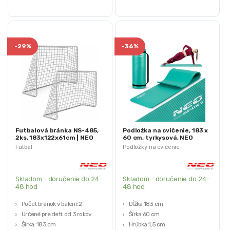
-
29%
-
36%
Futbalová bránka NS-485,
Podložka na cvičenie, 183 x
2ks, 183x122x61cm | NEO
60 cm, tyrkysová, NEO
sport
sport | BCJ192301
Futbal
Podložky na cvičenie
Skladom - doručenie do 24-
Skladom - doručenie do 24-
48 hod
48 hod
Počet bránok v balení: 2
Dĺžka 183 cm
Určené pre deti: od 3 rokov
Šírka 60 cm
Šírka: 183 cm
Hrúbka 1,5 cm