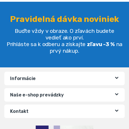
Šírka: 215 cm
Šírka: 210 cm
Výška: 150 cm
Výška: 120 cm
Kvalitná potlač
Hĺbka: 35 cm
Vodeodolná
Sieť z polyetylénu
4 kolíky na upevnenie v sade
23,00
€
65,00
€
35,00
€
87,00
€
(
18,70
€
bez DPH)
(
52,85
€
bez DPH)
★
★
★
★
★
★
★
★
★
★
-
54%
-
66%
Rotačný disk na cvičenie –
Švihadlo, NS-955, čierne |