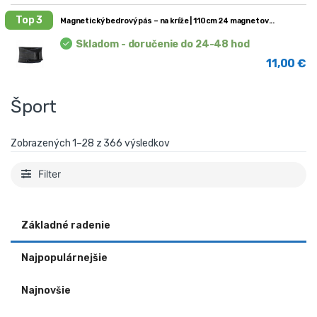
Top 3
Magnetický bedrový pás – na kríže | 110cm 24 magnetov
Skladom - doručenie do 24-48 hod
11,00
€
Šport
Zobrazených 1–56 z 366 výsledkov
Filter
Základné radenie
Najpopulárnejšie
Najnovšie