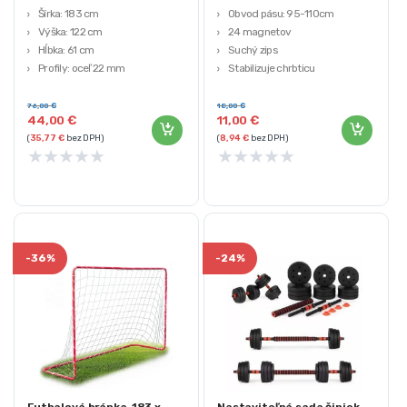
Šírka: 183 cm
Obvod pásu: 95-110cm
Výška: 122 cm
24 magnetov
Hĺbka: 61 cm
Suchý zips
Profily: oceľ 22 mm
Stabilizuje chrbticu
Polyetylénové pletivo
Upokojuje bolesti
76,00
€
18,00
€
44,00
€
11,00
€
(
35,77
€
bez DPH)
(
8,94
€
bez DPH)
★
★
★
★
★
★
★
★
★
★
-
36%
-
24%