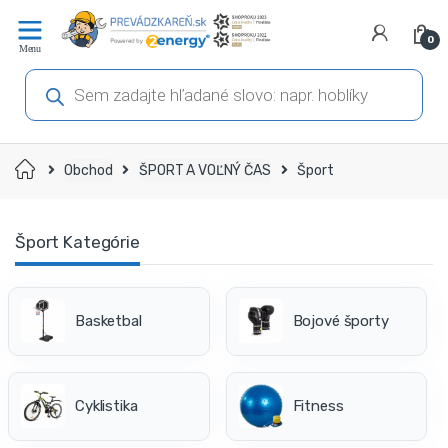
Prejsť
Prejsť
na
na
0
navigáciu
obsah
Products
search
Domov
Obchod
ŠPORT A VOĽNÝ ČAS
Šport
Šport Kategórie
Basketbal
Bojové športy
Cyklistika
Fitness