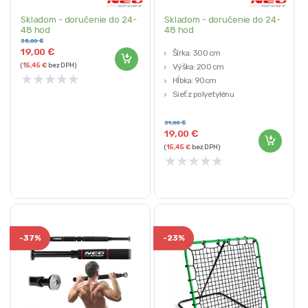
Skladom - doručenie do 24-
Skladom - doručenie do 24-
48 hod
48 hod
35,00
€
19,00
€
Šírka: 300 cm
(
15,45
€
bez DPH)
Výška: 200 cm
★
★
★
★
★
Hĺbka: 90cm
Sieť z polyetylénu
Upevňovacie laná v sade
31,00
€
19,00
€
(
15,45
€
bez DPH)
★
★
★
★
★
-
37%
-
23%