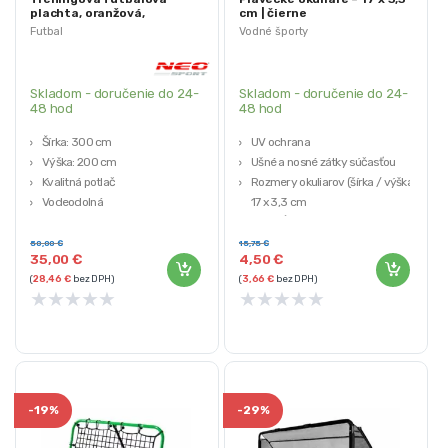
plachta, oranžová,
cm | čierne
300x200cm | Neo-Sport
Futbal
Vodné športy
Skladom - doručenie do 24-
Skladom - doručenie do 24-
48 hod
48 hod
Šírka: 300 cm
UV ochrana
Výška: 200 cm
Ušné a nosné zátky súčasťou
Kvalitná potlač
Rozmery okuliarov (šírka / výška):
Vodeodolná
17 x 3,3 cm
Max. dĺžka popruhu: 40 cm
Dĺžka 1 ks štupľov do uší: 3 cm
50,00
€
15,75
€
35,00
€
4,50
€
(
28,46
€
bez DPH)
(
3,66
€
bez DPH)
★
★
★
★
★
★
★
★
★
★
-
19%
-
29%