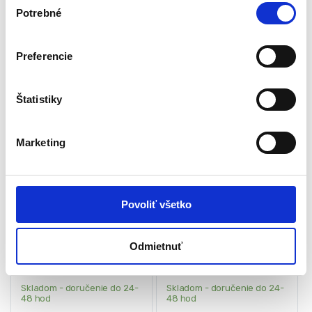
39,00
€
10,00
€
Potrebné
ý
(
31,71
€
bez DPH)
(
8,13
€
bez DPH)
★
★
★
★
★
★
★
★
★
★
(1)
b
e
Preferencie
r
s
ú
Štatistiky
-
40%
-
44%
h
l
Marketing
a
s
u
Povoliť všetko
Termo taška na bicykel,
Taška na bicykel so
čierna, Trizand | 20888
suchým zipsom | čierna
Odmietnuť
Doplnky na bicykel
Doplnky na bicykel
Skladom - doručenie do 24-
Skladom - doručenie do 24-
48 hod
48 hod