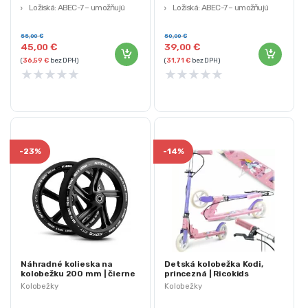
Ložiská: ABEC-7 – umožňujú
Ložiská: ABEC-7 – umožňujú
vyššie otáčky
vyššie otáčky
Materiál kolies: PU, 83A (guma)
Materiál kolies: PU, 83A (guma)
55,00
€
50,00
€
45,00
€
39,00
€
(
36,59
€
bez DPH)
(
31,71
€
bez DPH)
★
★
★
★
★
★
★
★
★
★
-
23%
-
14%
Náhradné kolieska na
Detská kolobežka Kodi,
kolobežku 200 mm | čierne
princezná | Ricokids
Kolobežky
Kolobežky