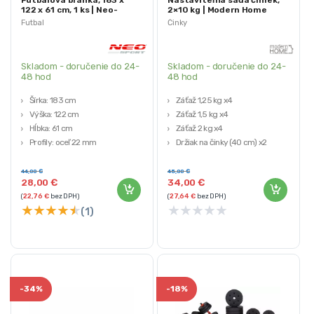
Futbalová bránka, 183 x
Nastaviteľná sada činiek,
122 x 61 cm, 1 ks | Neo-
2×10 kg | Modern Home
Sport
Futbal
Činky
Skladom - doručenie do 24-
Skladom - doručenie do 24-
48 hod
48 hod
Šírka: 183 cm
Záťaž 1,25 kg x4
Výška: 122 cm
Záťaž 1,5 kg x4
Hĺbka: 61 cm
Záťaž 2 kg x4
Profily: oceľ 22 mm
Držiak na činky (40 cm) x2
Polyetylénové pletivo
Nákrčník/spojka (40 cm) x1
44,00
€
45,00
€
28,00
€
34,00
€
(
22,76
€
bez DPH)
(
27,64
€
bez DPH)
★
★
★
★
★
★
★
★
★
★
(1)
-
34%
-
18%