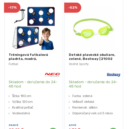
-
17%
-
52%
Tréningová futbalová
Detské plavecké okuliare,
plachta, modrá,
zelené, Bestway | 21002
180x120cm | Neo-Sport
Futbal
Vodné športy
Skladom - doručenie do 24-
Skladom - doručenie do 24-
48 hod
48 hod
Šírka: 180 cm
Farba: zelená
Výška: 120 cm
Veľkosť: detská
Kvalitná potlač
Remienok: silikón
Vodeodolná
Odporúčaný vek: od 3 rokov
Balenie: 8 cm x 20,5 cm x 3 cm
35,00
€
2,73
€