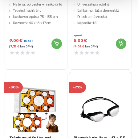
Materiál: polyester + hliníková fólia
Univerzálna a odolná
Tepelná náplň: áno
Ľahká montáž a demontáž
Nastavenie pásu: 75 -135 cm
Priestranné vrecká
Rozmery: 40 x 18 x 17 cm
Kapacita: 1,2l
Hmotnosť: 320 g
Zapínanie: na suchý zips
9,00
€
9,00
€
5,00
€
15,00
€
(
7,32
€
bez DPH)
(
4,07
€
bez DPH)
★
★
★
★
★
★
★
★
★
★
-
30%
-
71%
Tréningová futbalová
Plavecké okuliare – 17 x 3,3