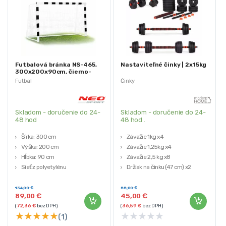
Futbalová bránka NS-465,
Nastaviteľné činky | 2x15kg
300x200x90cm, čierno-
biela | Neo-Sport
Futbal
Činky
Skladom - doručenie do 24-
Skladom - doručenie do 24-
48 hod
48 hod .
Šírka: 300 cm
Závažie 1kg x4
Výška: 200 cm
Závažie 1,25kg x4
Hĺbka: 90 cm
Závažie 2,5 kg x8
Sieť z polyetylénu
Držiak na činku (47 cm) x2
Obal na rám v sade
134,00
€
55,00
€
89,00
€
45,00
€
(
72,36
€
bez DPH)
(
36,59
€
bez DPH)
★
★
★
★
★
★
★
★
★
★
(1)