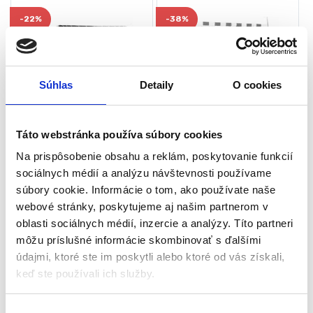
-
22%
-
38%
Súhlas
Detaily
O cookies
Táto webstránka používa súbory cookies
Futbalová bránka NS-492,
Sieť na futbalovú bránku,
183x122x61cm, čierna |
180x120x60cm | Neo-Sport
Neo-Sport
Na prispôsobenie obsahu a reklám, poskytovanie funkcií
Futbal
Futbal
sociálnych médií a analýzu návštevnosti používame
súbory cookie. Informácie o tom, ako používate naše
Skladom - doručenie do 24-
Skladom - doručenie do 24-
webové stránky, poskytujeme aj našim partnerom v
48 hod
48 hod
oblasti sociálnych médií, inzercie a analýzy. Títo partneri
Určené pre deti: od 3 rokov
Šírka: 180 cm
môžu príslušné informácie skombinovať s ďalšími
Šírka: 183 cm
Výška: 120 cm
údajmi, ktoré ste im poskytli alebo ktoré od vás získali,
Výška: 122 cm
Hĺbka: 60 cm
keď ste používali ich služby.
Hĺbka: 61 cm
Sieť z polyetylénu
Profily: oceľové 22 mm
Upevňovacie laná v sade
50,00
€
16,00
€
V