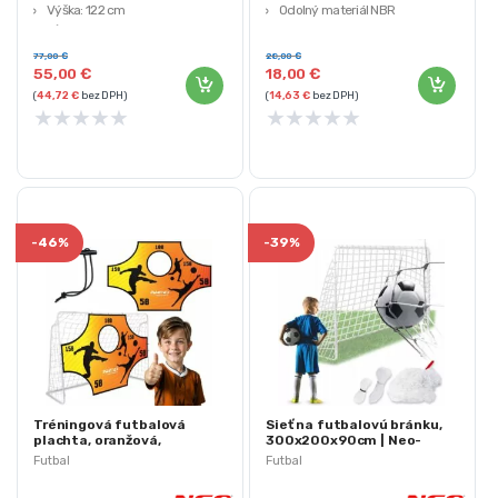
Výška: 122 cm
Odolný materiál NBR
Hĺbka: 61 cm
Vysoká kvalita spracovania
77,00
€
28,00
€
55,00
€
18,00
€
(
44,72
€
bez DPH)
(
14,63
€
bez DPH)
★
★
★
★
★
★
★
★
★
★
-
46%
-
39%
Tréningová futbalová
Sieť na futbalovú bránku,
plachta, oranžová,
300x200x90cm | Neo-
180x120cm | Neo-Sport
Sport
Futbal
Futbal