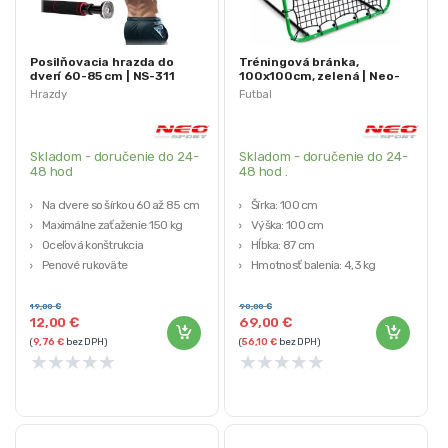
Posilňovacia hrazda do
Tréningová bránka,
dverí 60-85 cm | NS-311
100x100cm, zelená | Neo-
Sport
Hrazdy
Futbal
Skladom - doručenie do 24-
Skladom - doručenie do 24-
48 hod
48 hod .
Na dvere so šírkou 60 až 85 cm
Šírka: 100 cm
Maximálne zaťaženie 150 kg
Výška: 100 cm
Oceľová konštrukcia
Hĺbka: 87 cm
Penové rukoväte
Hmotnosť balenia: 4,3 kg
Nastaviteľná šírka
Polyetylénové pletivo
19,00
€
90,00
€
12,00
€
69,00
€
(
9,76
€
bez DPH)
(
56,10
€
bez DPH)
★
★
★
★
★
★
★
★
★
★