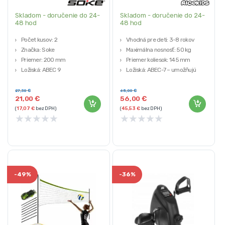
Skladom - doručenie do 24-
Skladom - doručenie do 24-
48 hod
48 hod
Počet kusov: 2
Vhodná pre deti: 3-8 rokov
Značka: Soke
Maximálna nosnosť: 50 kg
Priemer: 200 mm
Priemer koliesok: 145 mm
Ložiská: ABEC 9
Ložiská: ABEC-7 – umožňujú
vyššie otáčky
Materiál kolies: PU, 83A (guma)
27,30
€
65,00
€
21,00
€
56,00
€
(
17,07
€
bez DPH)
(
45,53
€
bez DPH)
★
★
★
★
★
★
★
★
★
★
-
49%
-
36%