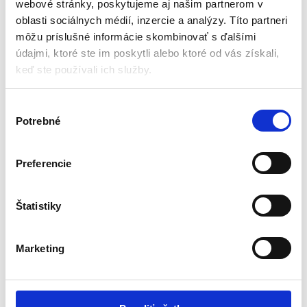
webové stránky, poskytujeme aj našim partnerom v
oblasti sociálnych médií, inzercie a analýzy. Títo partneri
môžu príslušné informácie skombinovať s ďalšími
údajmi, ktoré ste im poskytli alebo ktoré od vás získali,
Detská obojstranná
Grafický tablet na
keď ste používali ich služby.
drevená tabuľka | +
kreslenie 10″ | + dotykové
doplnky
pero
Tabule
Tabule
V
Potrebné
ý
Aktuálne vypredané
Aktuálne vypredané
b
Výška: 67 cm
Uhlopriečka: 10″
e
Preferencie
Šírka: 41 cm
Dotykové pero
r
Fixka s magnetom
Napájanie: batéria CR2025
s
Špongia s magnetom
Bezpečný
ú
Štatistiky
Hmotnosť: 128g
h
33,60
€
21,00
€
25,20
€
15,65
€
l
(
20,49
€
bez DPH)
(
12,72
€
bez DPH)
Marketing
a
★
★
★
★
★
★
★
★
★
★
s
u