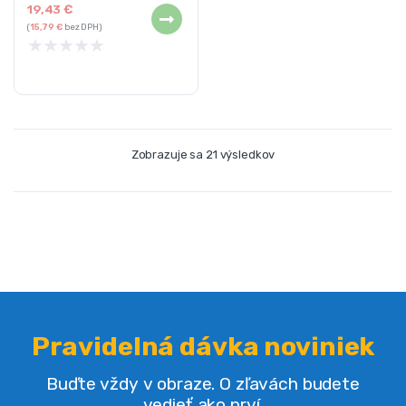
19,43
€
(
15,79
€
bez DPH)
★
★
★
★
★
Zobrazuje sa 21 výsledkov
Pravidelná dávka noviniek
Buďte vždy v obraze. O zľavách budete
vedieť ako prví.