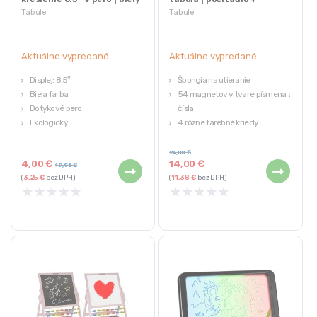
magnety
Tabule
Tabule
Aktuálne vypredané
Aktuálne vypredané
Displej: 8,5″
Špongia na utieranie
Biela farba
54 magnetov v tvare písmena a
Dotykové pero
čísla
Ekologický
4 rôzne farebné kriedy
Materiál: ABS
Fixka na písanie na tabuľu
24,00
€
4,00
€
14,00
€
19,95
€
(
3,25
€
bez DPH)
(
11,38
€
bez DPH)
★
★
★
★
★
★
★
★
★
★