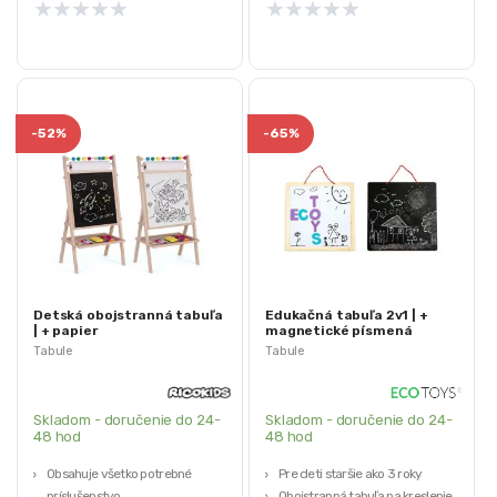
★
★
★
★
★
★
★
★
★
★
hodinky
Rozmery: 37 x 27,7 x 5,7 cm
-
52%
-
65%
Detská obojstranná tabuľa
Edukačná tabuľa 2v1 | +
| + papier
magnetické písmená
Tabule
Tabule
Skladom - doručenie do 24-
Skladom - doručenie do 24-
48 hod
48 hod
Obsahuje všetko potrebné
Pre deti staršie ako 3 roky
príslušenstvo
Obojstranná tabuľa na kreslenie