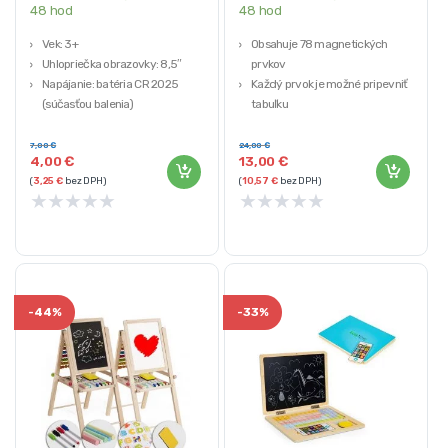
48 hod
48 hod
Vek: 3+
Obsahuje 78 magnetických
Uhlopriečka obrazovky: 8,5″
prvkov
Napájanie: batéria CR 2025
Každý prvok je možné pripevniť na
(súčasťou balenia)
tabuľku
Rozmery tabletu (šírka/výška):
Laptop je možné použiť 2
14,2 x 21,5 cm
špecifické
7,00
€
24,00
€
4,00
€
13,00
€
Dĺžka pera: 12,3 cm
Sada obsahuje aj drevený telefón
(
3,25
€
bez DPH)
(
10,57
€
bez DPH)
Farba: ružová
★
★
★
★
★
★
★
★
★
★
-
44%
-
33%