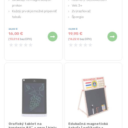
prvkov
Vek: 3+
Každý prvok je možné pripevniť na
Zvýrazňovač
tabuľu
Špongia
Laptop je môže použiť 2 spôsobmi
11 kried
Sada obsahuje aj drevený telefón
24,00
€
32,55
€
16,00
€
19,95
€
(
13,01
€
bez DPH)
(
16,22
€
bez DPH)
★
★
★
★
★
★
★
★
★
★
Grafický tablet na
Edukačná magnetická
kreslenie 8.5″ + pero | biely
tabuľa | počítadlo +