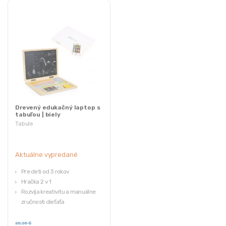
Drevený edukačný laptop s
tabuľou | biely
Tabule
Aktuálne vypredané
Pre deti od 3 rokov
Hračka 2 v 1
Rozvíja kreativitu a manuálne
zručnosti dieťaťa
Až 78 farebných písmen a číslic
28,35
€