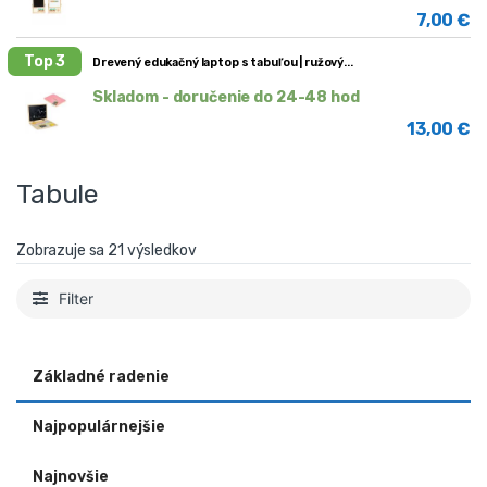
7,00
€
Top 3
Drevený edukačný laptop s tabuľou | ružový
Skladom - doručenie do 24-48 hod
13,00
€
Tabule
Zobrazuje sa 21 výsledkov
Filter
Základné radenie
Najpopulárnejšie
Najnovšie