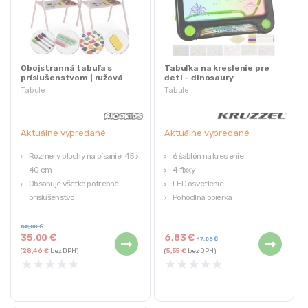
Obojstranná tabuľa s
Tabuľka na kreslenie pre
príslušenstvom | ružová
deti – dinosaury
Tabule
Tabule
Aktuálne vypredané
Aktuálne vypredané
Rozmery plochy na písanie: 45 x
6 šablón na kreslenie
40 cm
4 fixky
Obsahuje všetko potrebné
LED osvetlenie
príslušenstvo
Pohodlná opierka
Dve tabule v jednej – kriedová a
Rozvíja schopnosti
magnetická – otočné
58,00
€
35,00
€
6,83
€
Vyrobené z materiálov
17,85
€
(
28,46
€
bez DPH)
(
5,55
€
bez DPH)
bezpečných pre deti
★
★
★
★
★
★
★
★
★
★