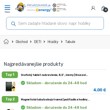
Prejsť
Prejsť
na
na
0
navigáciu
obsah
Products
search
Domov
Obchod
DETI
Hračky
Tabule
Najpredávanejšie produkty
Top 1
Grafický tablet na kreslenie, 8,5″, čierny | Kruzzel
Skladom - doručenie do 24-48 hod
4,00
€
Top 2
Magnetická tabuľa obojstranná | počítadlo a hodiny
Skladom - doručenie do 24-48 hod