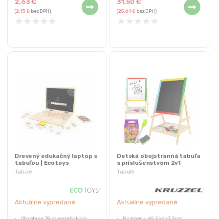
2,63
€
31,50
€
Pre deti od 3 rokov
(
2,13
€
bez DPH)
(
25,61
€
bez DPH)
★
★
★
★
★
★
★
★
★
★
Drevený edukačný laptop s
Detská obojstranná tabuľa
tabuľou | Ecotoys
s príslušenstvom 2v1
Tabule
Tabule
Aktuálne vypredané
Aktuálne vypredané
Obsahuje 78 magnetických
Rozmery: 65,5x4x33cm