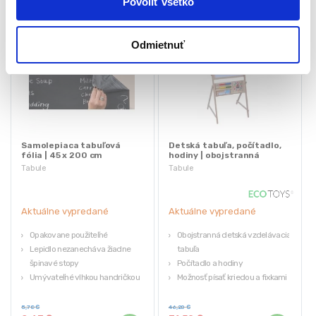
Povoliť všetko
Odmietnuť
Samolepiaca tabuľová
Detská tabuľa, počítadlo,
fólia | 45 x 200 cm
hodiny | obojstranná
Tabule
Tabule
Aktuálne vypredané
Aktuálne vypredané
Opakovane použiteľné
Obojstranná detská vzdelávacia
Lepidlo nezanecháva žiadne
tabuľa
špinavé stopy
Počítadlo a hodiny
Umývateľné vlhkou handričkou
Možnosť písať kriedou a fixkami
Biela a farebná krieda
(súčasť balenia)
Stabilná konštrukcia
5,78
€
46,20
€