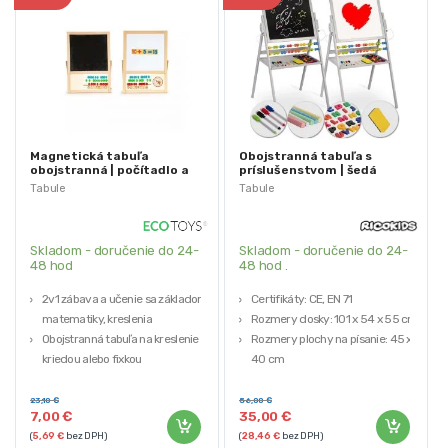
Magnetická tabuľa
Obojstranná tabuľa s
obojstranná | počítadlo a
príslušenstvom | šedá
hodiny
Tabule
Tabule
Skladom - doručenie do 24-
Skladom - doručenie do 24-
48 hod
48 hod .
2v1 zábava a učenie sa základom
Certifikáty: CE, EN 71
matematiky, kreslenia
Rozmery dosky: 101 x 54 x 55 cm
Obojstranná tabuľa na kreslenie
Rozmery plochy na písanie: 45 x
kriedou alebo fixkou
40 cm
Sada obsahuje : tabuľu 2 v 1 , fixku,
obsahuje všetko potrebné
kriedu + špongiu, magnetické
príslušenstvo
23,10
€
56,00
€
7,00
€
35,00
€
písmená
(
5,69
€
bez DPH)
(
28,46
€
bez DPH)
Počítadlo, kocky s číslami a