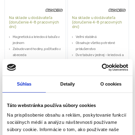
Na sklade u dodávateľa
Na sklade u dodávateľa
(doručenie 4-8 pracovných
(doručenie 4-8 pracovných
dni)
dni)
Magnetická a kriedová tabuľa v
Veľmi stabilná
jednom
Obsahuje všetko potrebné
Zabudované hodiny, počítadlo a
príslušenstvo
abeceda
Dve tabule v jednej – kriedová a
Učenie hrou
magnetická – otočné
61,00
€
56,00
€
Rozmery dosky: 104 x 67 x 38 cm
Vyrobené z materiálov
32,00
€
35,00
€
bezpečných pre deti
(
26,02
€
bez DPH)
(
28,46
€
bez DPH)
★
★
★
★
★
★
★
★
★
★
(1)
Súhlas
Detaily
O cookies
Táto webstránka používa súbory cookies
Na prispôsobenie obsahu a reklám, poskytovanie funkcií
sociálnych médií a analýzu návštevnosti používame
súbory cookie. Informácie o tom, ako používate naše