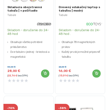
Skladacia obojstranná
Drevený edukačný laptop s
tabuľa | + počítadlo
tabuľou | modrý
Tabule
Tabule
Skladom - doručenie do 24-
Skladom - doručenie do 24-
48 hod
48 hod .
Obsahuje všetko potrebné
Obsahuje 78 magnetických
príslušenstvo
prvkov
Dve tabule v jednej – kriedová a
Každý prvok je možné pripevniť na
magnetická
tabuľku
Vyrobené z materiálov
Laptop je možné použiť 2
bezpečných pre deti
špecifické
50,00
€
24,00
€
28,00
€
16,00
€
Skladacia a veľmi stabilná
Sada obsahuje aj drevený telefón
(
22,76
€
bez DPH)
(
13,01
€
bez DPH)
Farba: modrá
★
★
★
★
★
★
★
★
★
★
-
70%
-
38%