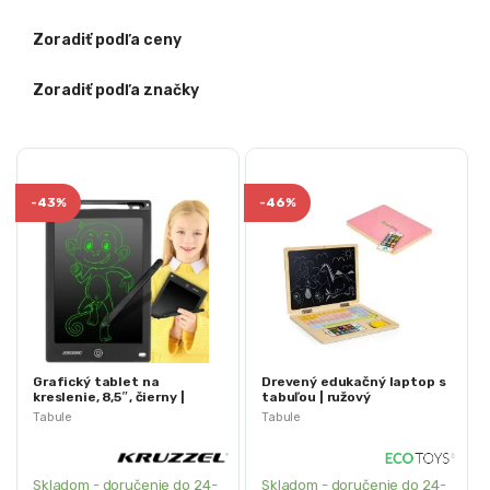
Zoradiť podľa ceny
Zoradiť podľa značky
-
43%
-
46%
Grafický tablet na
Drevený edukačný laptop s
kreslenie, 8,5″, čierny |
tabuľou | ružový
Kruzzel
Tabule
Tabule
Skladom - doručenie do 24-
Skladom - doručenie do 24-