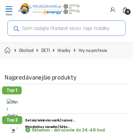
Prejsť
Prejsť
na
na
0
navigáciu
obsah
Products
search
Domov
Obchod
DETI
Hračky
Hry na profesie
Najpredávanejšie produkty
Top 1
Top 2
Detský lekársky vozík | ružový
Mini dielňa s náradím | 52 ks
Skladom - doručenie do 24-48 hod