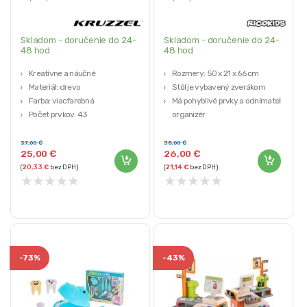
Skladom - doručenie do 24-
Skladom - doručenie do 24-
48 hod
48 hod
Kreatívne a náučné
Rozmery: 50 x 21 x 66 cm
Materiál: drevo
Stôl je vybavený zverákom
Farba: viacfarebná
Má pohyblivé prvky a odnímateľný
Počet prvkov: 43
organizér
Rozmery kufra: 25 x 20 x 8,5 cm
Početné príslušenstvo (kľúč,
kladivo, píla, skrutky, skrutkovače
37,00
€
35,00
€
25,00
€
26,00
€
a lišty pre domácich majstrov)
(
20,33
€
bez DPH)
(
21,14
€
bez DPH)
Vhodný vek: 3 roky +
★
★
★
★
★
★
★
★
★
★
-
73%
-
43%