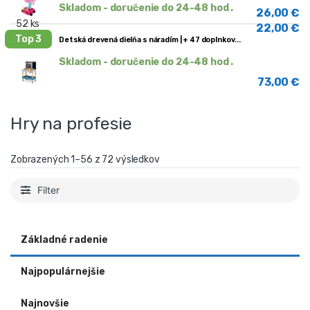
Skladom - doručenie do 24-48 hod .
26,00
€
22,00
€
Top 3
Detská drevená dielňa s náradím | + 47 doplnkov
Skladom - doručenie do 24-48 hod .
73,00
€
Hry na profesie
Zobrazených 1–56 z 72 výsledkov
Filter
Základné radenie
Najpopulárnejšie
Najnovšie