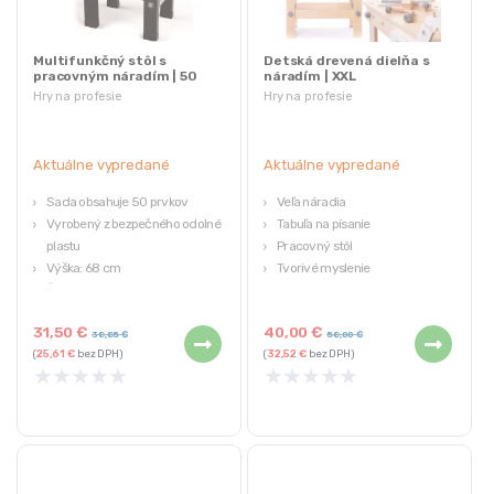
Multifunkčný stôl s
Detská drevená dielňa s
pracovným náradím | 50
náradím | XXL
doplnkov
Hry na profesie
Hry na profesie
Aktuálne vypredané
Aktuálne vypredané
Sada obsahuje 50 prvkov
Veľa náradia
Vyrobený z bezpečného odolného
Tabuľa na písanie
plastu
Pracovný stôl
Výška: 68 cm
Tvorivé myslenie
Šírka: 50 cm
Materiál: drevo
Hĺbka: 27 cm
31,50
€
40,00
€
38,85
€
58,00
€
(
25,61
€
bez DPH)
(
32,52
€
bez DPH)
★
★
★
★
★
★
★
★
★
★