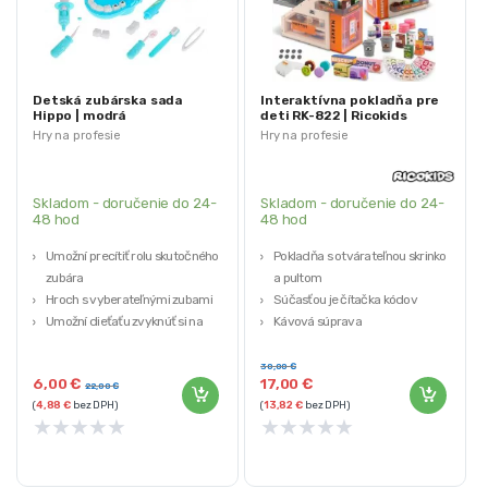
Detská zubárska sada
Interaktívna pokladňa pre
Hippo | modrá
deti RK-822 | Ricokids
Hry na profesie
Hry na profesie
Skladom - doručenie do 24-
Skladom - doručenie do 24-
48 hod
48 hod
Umožní precítiť rolu skutočného
Pokladňa s otvárateľnou skrinkou
zubára
a pultom
Hroch s vyberateľnými zubami
Súčasťou je čítačka kódov
Umožní dieťaťu zvyknúť si na
Kávová súprava
návštevu zubára
Množstvo doplnkových produktov
Farba: modrá
Hracie peniaze a mince
30,00
€
6,00
€
17,00
€
22,00
€
(
4,88
€
bez DPH)
(
13,82
€
bez DPH)
★
★
★
★
★
★
★
★
★
★