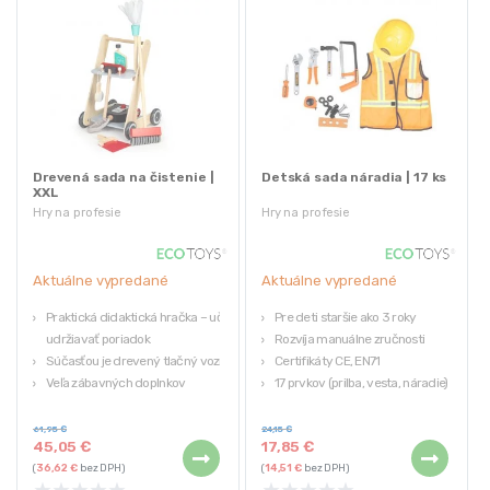
Drevená sada na čistenie |
Detská sada náradia | 17 ks
XXL
Hry na profesie
Hry na profesie
Aktuálne vypredané
Aktuálne vypredané
Praktická didaktická hračka – učí
Pre deti staršie ako 3 roky
udržiavať poriadok
Rozvíja manuálne zručnosti
Súčasťou je drevený tlačný vozík
Certifikáty CE, EN71
Veľa zábavných doplnkov
17 prvkov (prilba, vesta, náradie)
(vysávač, mop, metla atď.)
Bezpečné pre deti
Pre deti od 3 rokov
61,95
€
24,15
€
45,05
€
17,85
€
100% bezpečné pre deti – bez
(
36,62
€
bez DPH)
(
14,51
€
bez DPH)
ostrých hrán
★
★
★
★
★
★
★
★
★
★