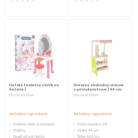
Detský toaletný stolík na
Drevený obchodný stánok
batérie |
s príslušenstvom | 94 cm
stolička+príslušenstvo
Hry na profesie
Hry na profesie
Aktuálne vypredané
Aktuálne vypredané
Toaletný stolík so zrkadlom
Počet doplnkov: 29
Stolička
Výška: 94 cm
Desať očných tieňov
Šírka: 44,5 cm