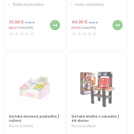
Štetec na očné tiene
Farba: viacfarebná
Žehlička na vlasy
31,50
€
49,35
€
37,80
€
65,10
€
(
25,61
€
bez DPH)
(
40,12
€
bez DPH)
★
★
★
★
★
★
★
★
★
★
Detská drevená pokladňa |
Detská dielňa s náradím |
ružová
64 dielov
Hry na profesie
Hry na profesie