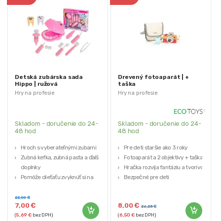
Detská zubárska sada
Drevený fotoaparát | +
Hippo | ružová
taška
Hry na profesie
Hry na profesie
Skladom - doručenie do 24-
Skladom - doručenie do 24-
48 hod
48 hod
Hroch s vyberateľnými zubami
Pre deti staršie ako 3 roky
Zubná kefka, zubná pasta a ďalšie
Fotoaparát a 2 objektívy + taška
doplnky
Hračka rozvíja fantáziu a tvorivosť
Pomôže dieťaťu zvyknúť si na
Bezpečné pre deti
návštevu zubára
Certifikáty: CE, EN71
Stimuluje kreativitu dieťaťa a
Produkt značky ECOTOYS
22,00
€
7,00
€
8,00
€
podporuje rozvoj
26,25
€
(
5,69
€
bez DPH)
(
6,50
€
bez DPH)