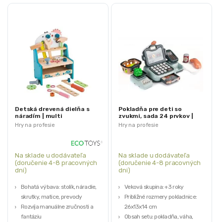
Detská drevená dielňa s
Pokladňa pre deti so
náradím | multi
zvukmi, sada 24 prvkov |
HC483431
Hry na profesie
Hry na profesie
Na sklade u dodávateľa
Na sklade u dodávateľa
(doručenie 4-8 pracovných
(doručenie 4-8 pracovných
dni)
dni)
Bohatá výbava: stolík, náradie,
Veková skupina: +3 roky
skrutky, matice, prevody
Približné rozmery pokladnice:
Rozvíja manuálne zručnosti a
26x13x14 cm
fantáziu
Obsah setu: pokladňa, váha,