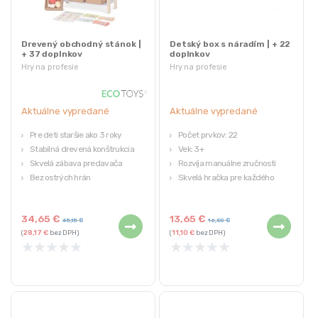
Drevený obchodný stánok |
Detský box s náradím | + 22
+ 37 doplnkov
doplnkov
Hry na profesie
Hry na profesie
Aktuálne vypredané
Aktuálne vypredané
Pre deti staršie ako 3 roky
Počet prvkov: 22
Stabilná drevená konštrukcia
Vek: 3+
Skvelá zábava predavača
Rozvíja manuálne zručnosti
Bez ostrých hrán
Skvelá hračka pre každého
Pokryté ekologickou farbou
malého kutila
bezpečnou pre deti
34,65
€
13,65
€
45,15
€
16,80
€
(
28,17
€
bez DPH)
(
11,10
€
bez DPH)
★
★
★
★
★
★
★
★
★
★