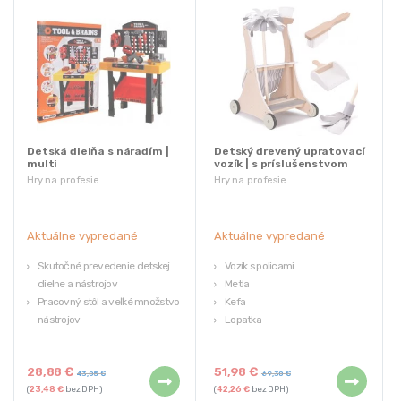
Detská dielňa s náradím |
Detský drevený upratovací
multi
vozík | s príslušenstvom
Hry na profesie
Hry na profesie
Aktuálne vypredané
Aktuálne vypredané
Skutočné prevedenie detskej
Vozík s policami
dielne a nástrojov
Metla
Pracovný stôl a veľké množstvo
Kefa
nástrojov
Lopatka
Rozvoj manuálnych schopností,
Mop
fantázie a tvorivosti
28,88
€
51,98
€
Bezpečné pre deti
43,05
€
69,30
€
(
23,48
€
bez DPH)
(
42,26
€
bez DPH)
Pre deti od 3 rokov