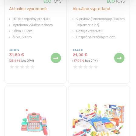
Aktuálne vypredané
Aktuálne vypredané
100% bezpečný produkt
9 prvkov (Fonendoskop, Tlakomer,
Vyrobená výlučne z dreva
Teplomer a iné)
Dĺžka: 50 cm
Rozvíja kreativitu
Šírka: 30 cm
Bezpečná hračka pre deti
Výška: 60 cm
Pre deti staršie ako 3 roky
Taška na zips
63,00
€
33,60
€
31,50
€
21,00
€
(
25,61
€
bez DPH)
(
17,07
€
bez DPH)
★
★
★
★
★
★
★
★
★
★