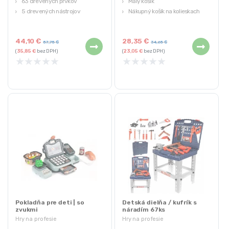
63 drevených prvkov
Malý košík
5 drevených nástrojov
Nákupný košík na kolieskach
Hračka, ktorá rozvíja fantáziu,
Potravinové doplnky
logické myslenie a manuálne
44,10
€
28,35
€
zručnosti
57,75
€
34,65
€
(
35,85
€
bez DPH)
(
23,05
€
bez DPH)
Produkt značky ECOTOYS
★
★
★
★
★
★
★
★
★
★
Pokladňa pre deti | so
Detská dielňa / kufrík s
zvukmi
náradím 67ks
Hry na profesie
Hry na profesie