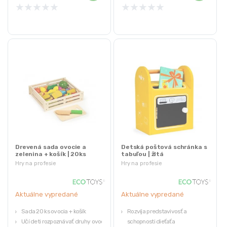
★
★
★
★
★
★
★
★
★
★
Drevená sada ovocie a
Detská poštová schránka s
zelenina + košík | 20ks
tabuľou | žltá
Hry na profesie
Hry na profesie
Aktuálne vypredané
Aktuálne vypredané
Sada 20 ks ovocia + košík
Rozvíja predstavivosť a
Učí deti rozpoznávať druhy ovocia
schopnosti dieťaťa