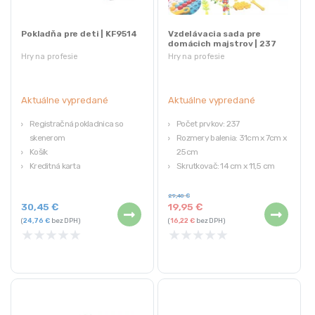
Pokladňa pre deti | KF9514
Vzdelávacia sada pre
domácich majstrov | 237
prvkov
Hry na profesie
Hry na profesie
Aktuálne vypredané
Aktuálne vypredané
Registračná pokladnica so
Počet prvkov: 237
skenerom
Rozmery balenia: 31cm x 7cm x
Košík
25cm
Kreditná karta
Skrutkovač: 14 cm x 11,5 cm
Bankovky
Napájanie skrutkovača: 2x AA 1,5V
Mince
batérie (nie sú súčasťou balenia)
29,40
€
30,45
€
19,95
€
Materiál: plast
(
24,76
€
bez DPH)
(
16,22
€
bez DPH)
★
★
★
★
★
★
★
★
★
★