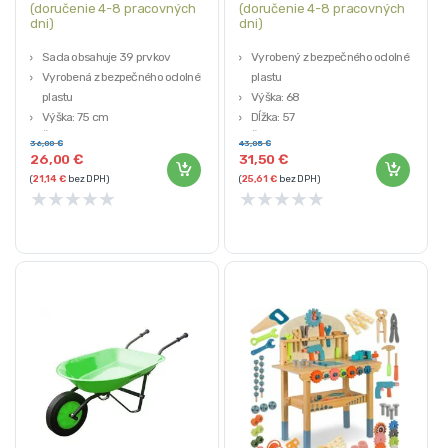
(doručenie 4-8 pracovných
(doručenie 4-8 pracovných
dni)
dni)
Sada obsahuje 39 prvkov
Vyrobený z bezpečného odolného
Vyrobená z bezpečného odolného
plastu
plastu
Výška: 68
Výška: 75 cm
Dĺžka: 57
Šírka: 49 cm
Šírka: 32 cm
36,00
€
43,05
€
Hĺbka: 26 cm
Hmotnosť: asi 3 kg
26,00
€
31,50
€
(
21,14
€
bez DPH)
(
25,61
€
bez DPH)
★
★
★
★
★
★
★
★
★
★