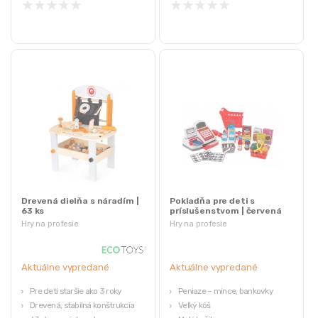
★
★
★
★
★
★
★
★
★
★
Drevená dielňa s náradím |
Pokladňa pre deti s
63 ks
príslušenstvom | červená
Hry na profesie
Hry na profesie
Aktuálne vypredané
Aktuálne vypredané
Pre deti staršie ako 3 roky
Peniaze – mince, bankovky
Drevená, stabilná konštrukcia
Veľký kôš