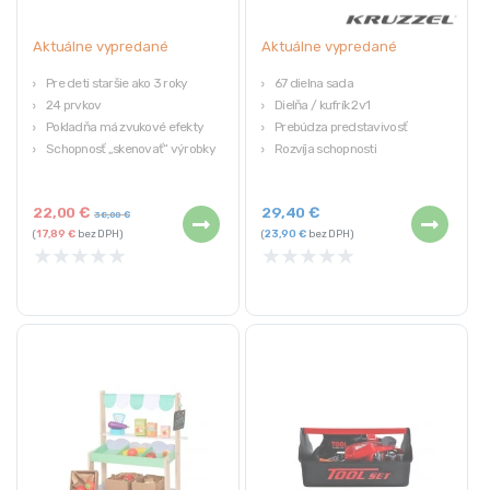
Aktuálne vypredané
Aktuálne vypredané
Pre deti staršie ako 3 roky
67 dielna sada
24 prvkov
Dielňa / kufrík 2v1
Pokladňa má zvukové efekty
Prebúdza predstavivosť
Schopnosť „skenovať“ výrobky
Rozvíja schopnosti
Bezpečná hračka pre deti
Vek: 3+
Rozvíja manuálne zručnosti a
22,00
€
29,40
€
predstavivosť
38,00
€
(
17,89
€
bez DPH)
(
23,90
€
bez DPH)
Certifikáty: CE, EN71
★
★
★
★
★
★
★
★
★
★