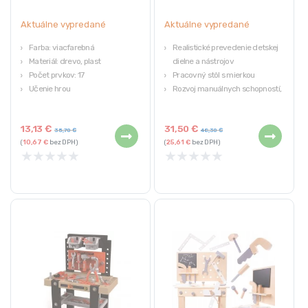
Aktuálne vypredané
Aktuálne vypredané
Farba: viacfarebná
Realistické prevedenie detskej
Materiál: drevo, plast
dielne a nástrojov
Počet prvkov: 17
Pracovný stôl s mierkou
Učenie hrou
Rozvoj manuálnych schopností,
fantázie a tvorivosti
Bezpečné pre deti
13,13
€
31,50
€
Pre deti od 3 rokov
35,70
€
48,30
€
(
10,67
€
bez DPH)
(
25,61
€
bez DPH)
★
★
★
★
★
★
★
★
★
★