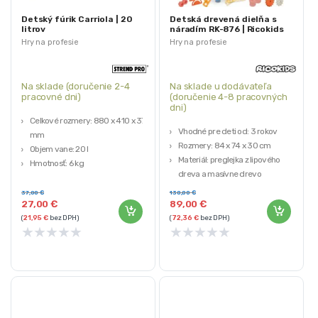
Detský fúrik Carriola | 20
Detská drevená dielňa s
litrov
náradím RK-876 | Ricokids
Hry na profesie
Hry na profesie
Na sklade (doručenie 2-4
Na sklade u dodávateľa
pracovné dni)
(doručenie 4-8 pracovných
dni)
Celkové rozmery: 880 x 410 x 370
Vhodné pre deti od: 3 rokov
mm
Rozmery: 84 x 74 x 30 cm
Objem vane: 20 l
Materiál: preglejka z lipového
Hmotnosť: 6 kg
dreva a masívne drevo
Farba: zelená
Rozvíja manuálne zručnosti
STREND PRO
37,00
€
130,00
€
dieťaťa
27,00
€
89,00
€
Podporuje učenie hrou
(
21,95
€
bez DPH)
(
72,36
€
bez DPH)
★
★
★
★
★
★
★
★
★
★