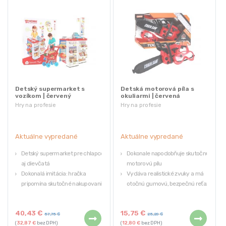
Detský supermarket s
Detská motorová píla s
vozíkom | červený
okuliarmi | červená
Hry na profesie
Hry na profesie
Aktuálne vypredané
Aktuálne vypredané
Detský supermarket pre chlapcov
Dokonale napodobňuje skutočnú
aj dievčatá
motorovú pílu
Dokonalá imitácia: hračka
Vydáva realistické zvuky a má
pripomína skutočné nakupovanie
otočnú gumovú, bezpečnú reťaz
Funkčná pokladňa
Ochranné okuliare
Didaktická hračka: počítanie,
Zvukové efekty ako pri skutočnej
40,43
€
15,75
€
tvorivé myslenie
píle
57,75
€
25,20
€
(
32,87
€
bez DPH)
(
12,80
€
bez DPH)
Vhodné pre deti od 3 rokov