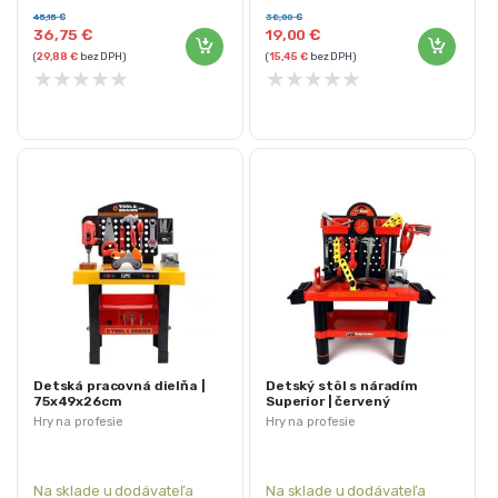
Uzamykateľná skrinka s
potraviny, peniaze
45,15
€
38,00
€
priehradkami na náradie
Sada obsahuje 24 prvkov
36,75
€
19,00
€
Pestré farebne rozlíšené náradie
Pokladňa má zvukové efekty
(
29,88
€
bez DPH)
(
15,45
€
bez DPH)
★
★
★
★
★
★
★
★
★
★
Drevená bezpečná konštrukcia
Detská pracovná dielňa |
Detský stôl s náradím
75x49x26cm
Superior | červený
Hry na profesie
Hry na profesie
Na sklade u dodávateľa
Na sklade u dodávateľa