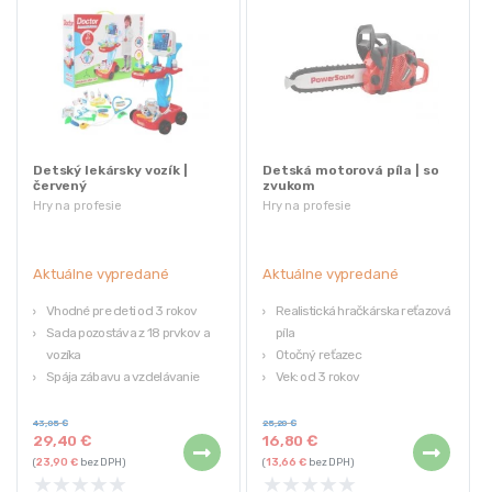
Detský lekársky vozík |
Detská motorová píla | so
červený
zvukom
Hry na profesie
Hry na profesie
Aktuálne vypredané
Aktuálne vypredané
Vhodné pre deti od 3 rokov
Realistická hračkárska reťazová
Sada pozostáva z 18 prvkov a
píla
vozíka
Otočný reťazec
Spája zábavu a vzdelávanie
Vek: od 3 rokov
Univerzálna a vhodná pre
Hmotnosť píly: 350 g
dievčatá aj chlapcov
43,05
€
25,20
€
29,40
€
16,80
€
Rozmery: (dĺžka / šírka / výška):
(
23,90
€
bez DPH)
(
13,66
€
bez DPH)
32,5cm / 29cm /60 cm
★
★
★
★
★
★
★
★
★
★