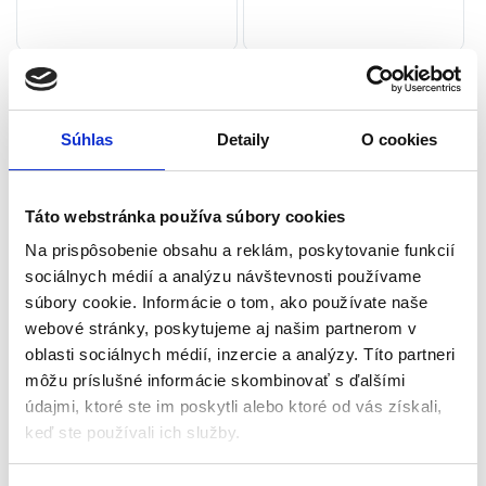
Súhlas
Detaily
O cookies
Táto webstránka používa súbory cookies
Na prispôsobenie obsahu a reklám, poskytovanie funkcií
sociálnych médií a analýzu návštevnosti používame
Sada malého doktora s
Drevený kufrík s náradím |
súbory cookie. Informácie o tom, ako používate naše
bábikou | ružová
multi
webové stránky, poskytujeme aj našim partnerom v
Hry na profesie
Hry na profesie
oblasti sociálnych médií, inzercie a analýzy. Títo partneri
môžu príslušné informácie skombinovať s ďalšími
Aktuálne vypredané
Aktuálne vypredané
údajmi, ktoré ste im poskytli alebo ktoré od vás získali,
Vek: 3+
Bohatá výbava: kufrík, náradie,
keď ste používali ich služby.
Certifikáty: CE, EN 71
skrutky, matice, prevody
Počet prvkov v súprave: 24
Rozvíja manuálne zručnosti a