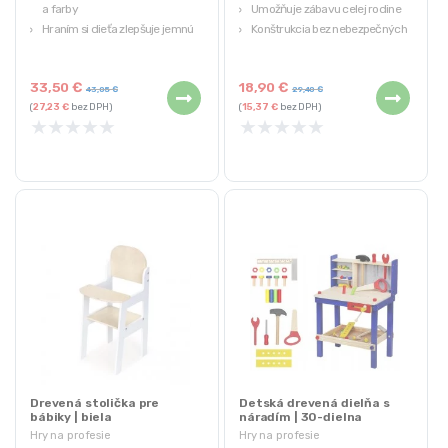
a farby
Umožňuje zábavu celej rodine
Hraním si dieťa zlepšuje jemnú
Konštrukcia bez nebezpečných
motoriku rúk, hmatové, manuálne
prvkov
zručnosti
Hračka určená pre deti od 3 rokov
33,50
€
18,90
€
Zelenina sa skladá z polovíc
43,05
€
29,40
€
(
27,23
€
bez DPH)
(
15,37
€
bez DPH)
spojených magnetom
★
★
★
★
★
★
★
★
★
★
Materiál: drevo
Drevená stolička pre
Detská drevená dielňa s
bábiky | biela
náradím | 30-dielna
Hry na profesie
Hry na profesie