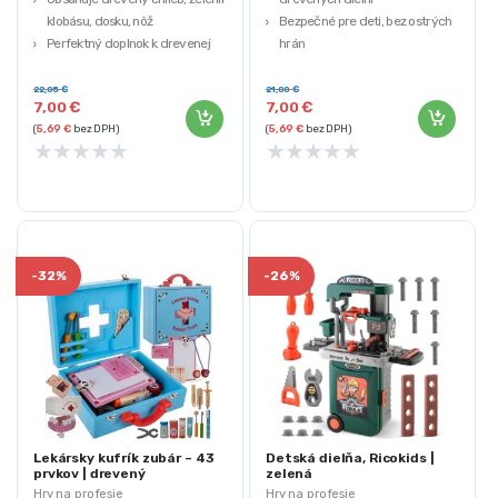
klobásu, dosku, nôž
Bezpečné pre deti, bez ostrých
Perfektný doplnok k drevenej
hrán
kuchynke
Kreatívna zábava stimulujúca
Farby vo výrobku sú pre deti
fantáziu
22,05
€
21,00
€
7,00
€
7,00
€
bezpečné
Vrátane 9 položiek
(
5,69
€
bez DPH)
(
5,69
€
bez DPH)
★
★
★
★
★
★
★
★
★
★
-
32%
-
26%
Lekársky kufrík zubár – 43
Detská dielňa, Ricokids |
prvkov | drevený
zelená
Hry na profesie
Hry na profesie