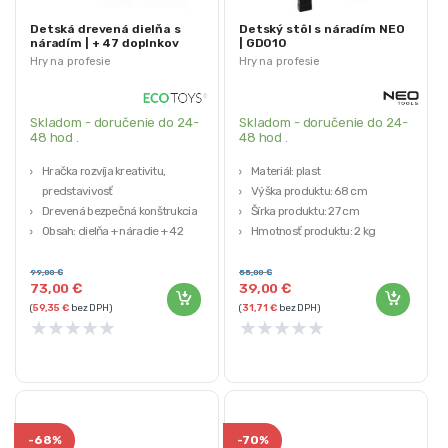
Detská drevená dielňa s
Detský stôl s náradím NEO
náradím | + 47 doplnkov
| GD010
Hry na profesie
Hry na profesie
Skladom - doručenie do 24-
Skladom - doručenie do 24-
48 hod .
48 hod .
Hračka rozvíja kreativitu,
Materiál: plast
predstavivosť
Výška produktu: 68 cm
Drevená bezpečná konštrukcia
Šírka produktu: 27 cm
Obsah: dielňa + náradie + 42
Hmotnosť produktu: 2 kg
doplnkov
Značka: NEO TOOLS
Pre deti od: 3 rokov
99,00
€
55,00
€
73,00
€
39,00
€
(
59,35
€
bez DPH)
(
31,71
€
bez DPH)
★
★
★
★
★
★
★
★
★
★
-
68%
-
70%