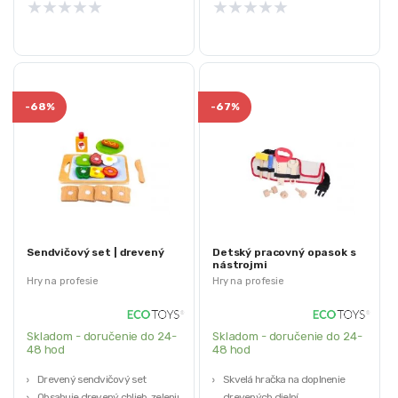
★
★
★
★
★
★
★
★
★
★
-
68%
-
67%
Sendvičový set | drevený
Detský pracovný opasok s
nástrojmi
Hry na profesie
Hry na profesie
Skladom - doručenie do 24-
Skladom - doručenie do 24-
48 hod
48 hod
Drevený sendvičový set
Skvelá hračka na doplnenie
Obsahuje drevený chlieb, zeleninu,
drevených dielní