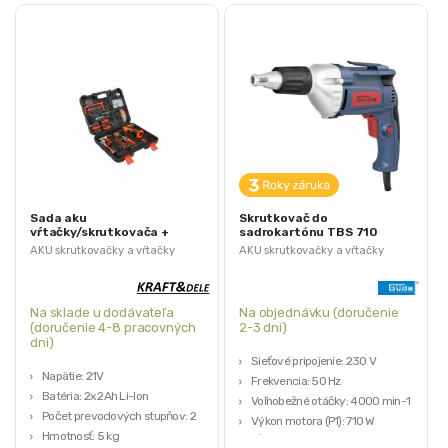
Sada aku
Skrutkovač do
vŕtačky/skrutkovača +
sadrokartónu TBS 710
príslušenstvo, 21V, 2Ah |
Güde | 230 V
AKU skrutkovačky a vŕtačky
AKU skrutkovačky a vŕtačky
KD3356
Na sklade u dodávateľa
Na objednávku (doručenie
(doručenie 4-8 pracovných
2-3 dni)
dni)
Sieťové pripojenie: 230 V
Napätie: 21V
Frekvencia: 50 Hz
Batéria: 2x 2Ah Li-Ion
Voľnobežné otáčky: 4000 min-1
Počet prevodových stupňov: 2
Výkon motora (P1): 710 W
Hmotnosť: 5 kg
Dĺžka prípojného kábla: 3 m