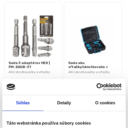
Sada 3 adaptérov HEX |
Sada aku
PM-ZADB-3T
vŕtačky/skrutkovača +
príslušenstvo, 21V, 2Ah |
AKU skrutkovačky a vŕtačky
AKU skrutkovačky a vŕtačky
KD3355
Na objednávku (doručenie
Na sklade u dodávateľa
3-7 pracovné dni)
(doručenie 4-8 pracovných
dni)
Súhlas
Detaily
O cookies
Materiál: oceľ
Napätie: 21V
Pre oriešky: 1/4 “, 3/8”, 1/2 “
Batéria: 2x 2Ah Li-Ion
3 ks v sade
Počet prevodových stupňov: 2
Táto webstránka používa súbory cookies
Hmotnosť: 6,4 kg