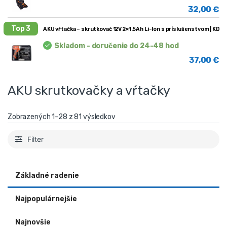
32,00
€
Top 3
AKU vŕtačka – skrutkovač 12V 2×1.5Ah Li-Ion s príslušenstvom | KD3
Skladom - doručenie do 24-48 hod
37,00
€
AKU skrutkovačky a vŕtačky
Zobrazených 1–28 z 81 výsledkov
Filter
Základné radenie
Najpopulárnejšie
Najnovšie