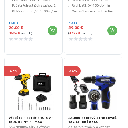
Počet rýchlostných stupňov: 2
Rýchlosť II: 0-1450 ot./min
Otáčky: 0–350 / 0–1300 ot/min
Max. krútiaci moment: 37 Nm
Spojka: 18+1 (18 nastavení +
Kapacita batérie: 2,0Ah
vŕtanie)
30,00
€
94,50
€
20,00
€
59,00
€
(
16,26
€
bez DPH)
(
47,97
€
bez DPH)
★
★
★
★
★
★
★
★
★
★
-
57%
-
35%
Vŕtačka – batéria 10,8 V –
Akumulátorový skrutkovač,
1500 ot./min | MSW-
18V, Li-Ion | GEKO
CDR10VL
AKU skrutkovačky a vŕtačky
AKU skrutkovačky a vŕtačky