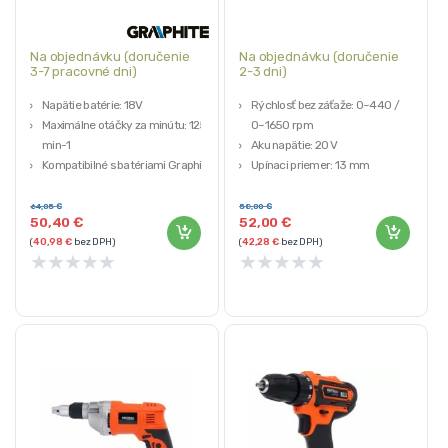
Na objednávku (doručenie
Na objednávku (doručenie
3-7 pracovné dni)
2-3 dni)
Napätie batérie: 18V
Rýchlosť bez záťaže: 0~440 /
Maximálne otáčky za minútu: 1250
0~1650 rpm
min-1
Aku napätie: 20 V
Kompatibilné s batériami Graphite
Upínaci priemer: 13 mm
Energy +
Max. krútiaci moment (Nm): 50
GRAPHITE
Nm
64,05
€
58,00
€
50,40
€
52,00
€
Záruka 3 roky
Počet príklepov: 0~7200 /
(
40,98
€
bez DPH)
(
42,28
€
bez DPH)
0~26400
★
★
★
★
★
★
★
★
★
★