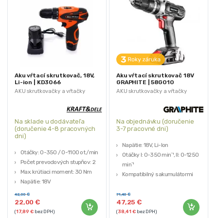
Aku vŕtací skrutkovač, 18V,
Aku vŕtací skrutkovač 18V
Li-ion | KD3066
GRAPHITE | 58G010
AKU skrutkovačky a vŕtačky
AKU skrutkovačky a vŕtačky
Na sklade u dodávateľa
Na objednávku (doručenie
(doručenie 4-8 pracovných
3-7 pracovné dni)
dni)
Napätie: 18V, Li-Ion
Otáčky: 0-350 / 0-1100 ot./min
Otáčky I: 0-350 min⁻¹, II: 0-1250
Počet prevodových stupňov: 2
min⁻¹
Max. krútiaci moment: 30 Nm
Kompatibilný s akumulátormi
Napätie: 18V
Energy+
Batéria: 2 x 1300 mAh Li-Ion
GRAPHITE
42,00
€
71,40
€
22,00
€
47,25
€
Záruka 3 roky
(
17,89
€
bez DPH)
(
38,41
€
bez DPH)