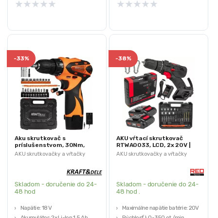
★
★
★
★
★
★
★
★
★
★
-
33%
-
38%
Aku skrutkovač s
AKU vŕtací skrutkovač
príslušenstvom, 30Nm,
RTWA0033, LCD, 2x 20V |
1,5Ah | KD3085
RED TECHNIC
AKU skrutkovačky a vŕtačky
AKU skrutkovačky a vŕtačky
Skladom - doručenie do 24-
Skladom - doručenie do 24-
48 hod
48 hod .
Napätie: 18 V
Maximálne napätie batérie: 20V
Akumulátor: 2x Li-Ion 1,5 Ah
Rýchlosť I: 0-350 ot./min