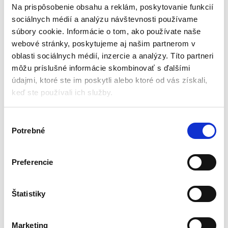
Značka: KRAFT&DELE
Na prispôsobenie obsahu a reklám, poskytovanie funkcií
11,55
€
60,00
€
3,00
€
48,00
€
sociálnych médií a analýzu návštevnosti používame
(
2,44
€
bez DPH)
(
39,02
€
bez DPH)
súbory cookie. Informácie o tom, ako používate naše
★
★
★
★
★
★
★
★
★
★
webové stránky, poskytujeme aj našim partnerom v
oblasti sociálnych médií, inzercie a analýzy. Títo partneri
môžu príslušné informácie skombinovať s ďalšími
údajmi, ktoré ste im poskytli alebo ktoré od vás získali,
keď ste používali ich služby.
V
Potrebné
ý
b
e
Preferencie
r
Aku vŕtačka – skrutkovač
Sada aku
s
sada + 2x 2.0Ah GRAPHITE |
vŕtačky/skrutkovača +
58G022-SET2
príslušenstvo, 18V, 1,5Ah |
ú
Štatistiky
AKU skrutkovačky a vŕtačky
AKU skrutkovačky a vŕtačky
KD3354
h
l
Marketing
Na objednávku (doručenie
Na sklade u dodávateľa