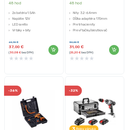
48 hod
48 hod
2x batéria 1.5Ah
Nity: 3.2-6.4mm
Napätie: 12V
Dĺžka adaptéra: 170mm
LED svetlo
Pre trhacie nity
Vrtáky + bity
Pre vŕtačku/skrutkovač
Prepravný kufrík
Prepravný kufor
60,90
€
50,00
€
37,00
€
31,00
€
(
30,08
€
bez DPH)
(
25,20
€
bez DPH)
★
★
★
★
★
★
★
★
★
★
-
36%
-
32%