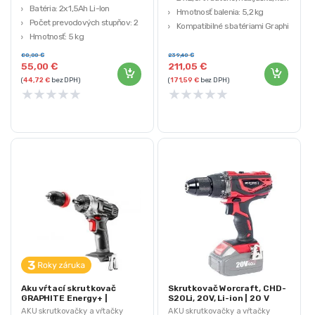
Batéria: 2x 1,5Ah Li-Ion
Hmotnosť balenia: 5,2 kg
Počet prevodových stupňov: 2
Kompatibilné s batériami Graphite
Hmotnosť: 5 kg
Energy +
Značka: KRAFT&DELE
GRAPHITE
80,00
€
239,40
€
55,00
€
211,05
€
Záruka 3 roky
(
44,72
€
bez DPH)
(
171,59
€
bez DPH)
★
★
★
★
★
★
★
★
★
★
Aku vŕtací skrutkovač
Skrutkovač Worcraft, CHD-
GRAPHITE Energy+ |
S20Li, 20V, Li-ion | 20 V
58G022
AKU skrutkovačky a vŕtačky
AKU skrutkovačky a vŕtačky