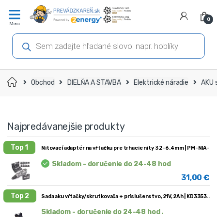
Prejsť
Prejsť
na
na
0
navigáciu
obsah
Products
search
Domov
Obchod
DIELŇA A STAVBA
Elektrické náradie
AKU 
Najpredávanejšie produkty
Top 1
Nitovací adaptér na vŕtačku pre trhacie nity 3.2-6.4mm | PM-NIA
Skladom - doručenie do 24-48 hod
31,00
€
Top 2
Sada aku vŕtačky/skrutkovača + príslušenstvo, 21V, 2Ah | KD3353
Skladom - doručenie do 24-48 hod .