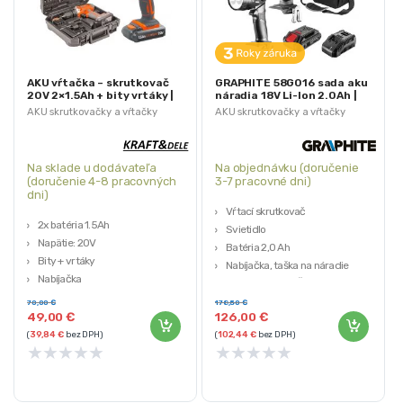
AKU vŕtačka – skrutkovač
GRAPHITE 58G016 sada aku
20V 2×1.5Ah + bity vrtáky |
náradia 18V Li-Ion 2.0Ah |
KD3067
ENERGY+
AKU skrutkovačky a vŕtačky
AKU skrutkovačky a vŕtačky
Na sklade u dodávateľa
Na objednávku (doručenie
(doručenie 4-8 pracovných
3-7 pracovné dni)
dni)
Vŕtací skrutkovač
2x batéria 1.5Ah
Svietidlo
Napätie: 20V
Batéria 2,0 Ah
Bity + vrtáky
Nabíjačka, taška na náradie
Nabíjačka
Záruka: 3 roky (IČO 12 mesiacov)
Kufor
70,00
€
178,50
€
49,00
€
126,00
€
(
39,84
€
bez DPH)
(
102,44
€
bez DPH)
★
★
★
★
★
★
★
★
★
★