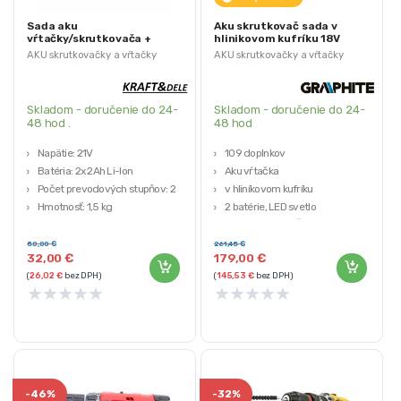
Sada aku
Aku skrutkovač sada v
vŕtačky/skrutkovača +
hlinikovom kufríku 18V
príslušenstvo, 21V, 2Ah |
2x2Ah 109ks | 58G022-PS15
AKU skrutkovačky a vŕtačky
AKU skrutkovačky a vŕtačky
KD3353
Skladom - doručenie do 24-
Skladom - doručenie do 24-
48 hod .
48 hod
Napätie: 21V
109 doplnkov
Batéria: 2x 2Ah Li-Ion
Aku vŕtačka
Počet prevodových stupňov: 2
v hliníkovom kufríku
Hmotnosť: 1,5 kg
2 batérie, LED svetlo
Značka: KRAFT&DELE
Záruka: 3 roky (IČO 12 mesiacov)
50,00
€
261,45
€
32,00
€
179,00
€
(
26,02
€
bez DPH)
(
145,53
€
bez DPH)
★
★
★
★
★
★
★
★
★
★
-
46%
-
32%