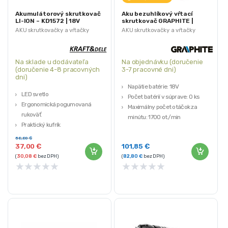
Akumulátorový skrutkovač
Aku bezuhlíkový vŕtací
LI-ION – KD1572 | 18V
skrutkovač GRAPHITE |
58G019
AKU skrutkovačky a vŕtačky
AKU skrutkovačky a vŕtačky
Na sklade u dodávateľa
Na objednávku (doručenie
(doručenie 4-8 pracovných
3-7 pracovné dni)
dni)
Napätie batérie: 18V
LED svetlo
Počet batérií v súprave: 0 ks
Ergonomická pogumovaná
Maximálny počet otáčok za
rukoväť
minútu: 1700 ot./min
Praktický kufrík
GRAPHITE
Sada vrtákov
Záruka 3 roky
58,80
€
Funkcia regulácie otáčok
37,00
€
101,85
€
(
30,08
€
bez DPH)
(
82,80
€
bez DPH)
★
★
★
★
★
★
★
★
★
★