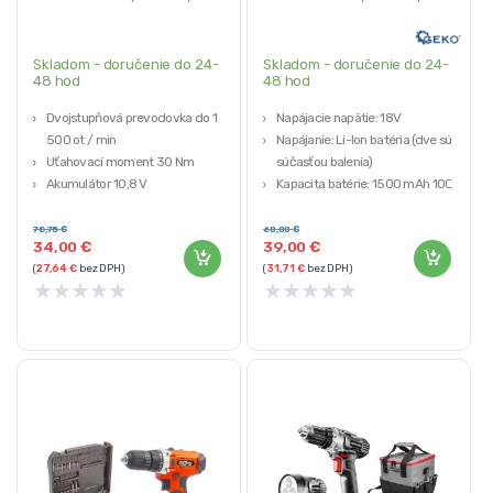
Skladom - doručenie do 24-
Skladom - doručenie do 24-
48 hod
48 hod
Dvojstupňová prevodovka do 1
Napájacie napätie: 18V
500 ot / min
Napájanie: Li-Ion batéria (dve sú
Uťahovací moment 30 Nm
súčasťou balenia)
Akumulátor 10,8 V
Kapacita batérie: 1500 mAh 10C
Kompaktná konštrukcia a nízka
Otáčky naprázdno: 1. prevodový
hmotnosť
stupeň 0-350/min; 2. prevodový
78,75
€
60,00
€
34,00
€
39,00
€
18 nastavenie uťahovacieho
stupeň 0-1350/min
(
27,64
€
bez DPH)
(
31,71
€
bez DPH)
momentu a 1 nastavenie vŕtania
Maximálny krútiaci moment: 20
★
★
★
★
★
★
★
★
★
★
Nm