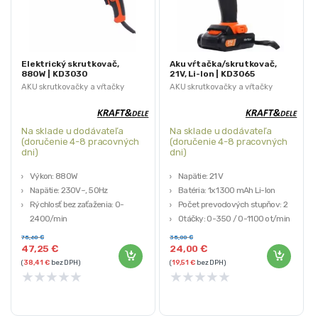
Elektrický skrutkovač,
Aku vŕtačka/skrutkovač,
880W | KD3030
21V, Li-Ion | KD3065
AKU skrutkovačky a vŕtačky
AKU skrutkovačky a vŕtačky
Na sklade u dodávateľa
Na sklade u dodávateľa
(doručenie 4-8 pracovných
(doručenie 4-8 pracovných
dni)
dni)
Výkon: 880W
Napätie: 21 V
Napätie: 230V~, 50Hz
Batéria: 1x 1300 mAh Li-Ion
Rýchlosť bez zaťaženia: 0-
Počet prevodových stupňov: 2
2400/min
Otáčky: 0-350 / 0-1100 ot/min
Medzera bitu: 6,35 mm
Max. krútiaci moment: 30 Nm
75,60
€
35,00
€
Hmotnosť: 2,3 kg
47,25
€
24,00
€
(
38,41
€
bez DPH)
(
19,51
€
bez DPH)
★
★
★
★
★
★
★
★
★
★