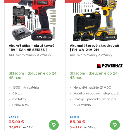
Aku vŕtačka – skrutkovač
Akumulátorový skrutkovač
18V 1.3Ah HE SERIES |
| PM-WA-21V-2M
KD1566
AKU skrutkovačky a vŕtačky
AKU skrutkovačky a vŕtačky
Skladom - doručenie do 24-
Skladom - doručenie do 24-
48 hod .
48 hod
1300 mAh batéria
Menovité napätie: 21 V DC
6 bitov
Počet prevodových stupňov: 2
6 vrtákov
Otáčky v prevodovom stupni I: 0–
Držiak bitov
350 ot/min
Robustný kufor
Otáčky v prevodovom stupni II: 0–
1400 ot/min
60,90
€
81,00
€
33,00
€
55,00
€
Maximálny krútiaci moment: 55
(
26,83
€
bez DPH)
(
44,72
€
bez DPH)
Nm