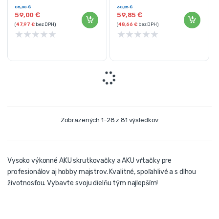
Značka: KRAFT&DELE
85,00
€
68,25
€
59,00
€
59,85
€
(
47,97
€
bez DPH)
(
48,66
€
bez DPH)
★
★
★
★
★
★
★
★
★
★
Zobrazených 1–28 z 81 výsledkov
Vysoko výkonné AKU skrutkovačky a AKU vŕtačky pre
profesionálov aj hobby majstrov. Kvalitné, spoľahlivé a s dlhou
životnosťou. Vybavte svoju dielňu tým najlepším!