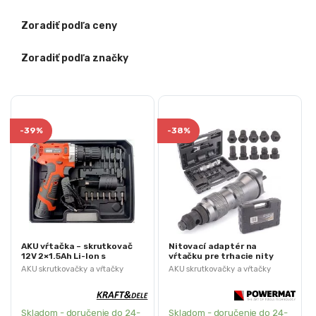
Zoradiť podľa ceny
Zoradiť podľa značky
-
39%
-
38%
AKU vŕtačka – skrutkovač
Nitovací adaptér na
12V 2×1.5Ah Li-Ion s
vŕtačku pre trhacie nity
príslušenstvom | KD3068
3.2-6.4mm | PM-NIA-
AKU skrutkovačky a vŕtačky
AKU skrutkovačky a vŕtačky
6ZTPM1084
Skladom - doručenie do 24-
Skladom - doručenie do 24-