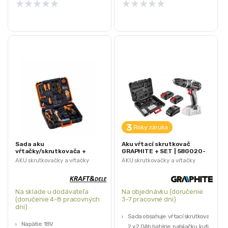
★
★
★
★
★
★
★
★
★
★
Sada aku
Aku vŕtací skrutkovač
vŕtačky/skrutkovača +
GRAPHITE + SET | 58G020-
príslušenstvo, 18V, 1,5Ah |
SET2
AKU skrutkovačky a vŕtačky
AKU skrutkovačky a vŕtačky
KD3357
Na sklade u dodávateľa
Na objednávku (doručenie
(doručenie 4-8 pracovných
3-7 pracovné dni)
dni)
Sada obsahuje: vŕtací skrutkovač,
Napätie: 18V
2 x 2,0Ah batérie, nabíjačku, kufor