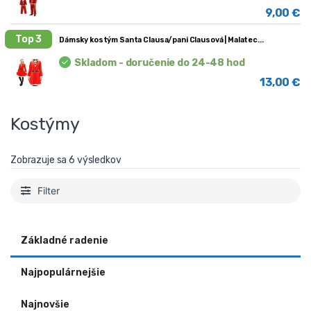
9,00
€
Top 3
Dámsky kostým Santa Clausa/pani Clausová | Malatec
Skladom - doručenie do 24-48 hod
13,00
€
Kostýmy
Zobrazuje sa 6 výsledkov
Filter
Základné radenie
Najpopulárnejšie
Najnovšie