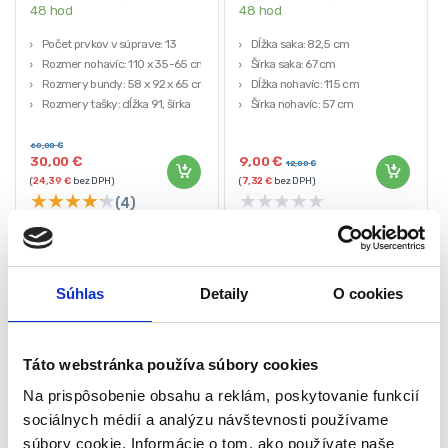
48 hod
48 hod
Počet prvkov v súprave: 13
Dĺžka saka: 82,5 cm
Rozmer nohavíc: 110 x 35-65 cm
Šírka saka: 67 cm
Rozmery bundy: 58 x 92 x 65 cm
Dĺžka nohavíc: 115 cm
Rozmery tašky: dĺžka 91, šírka
Šírka nohavíc: 57 cm
58,5 cm
Klobúk: 30 x 43 cm
Farba: červeno-biela, čierna, zlatá
60,00
€
30,00
€
9,00
€
12,00
€
(
24,39
€
bez DPH)
(
7,32
€
bez DPH)
★
★
★
★
★
★
★
★
★
★
(4)
Súhlas
Detaily
O cookies
-
48%
Táto webstránka používa súbory cookies
Na prispôsobenie obsahu a reklám, poskytovanie funkcií
sociálnych médií a analýzu návštevnosti používame
súbory cookie. Informácie o tom, ako používate naše