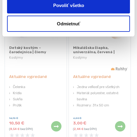
Povoliť všetko
Odmietnuť
Detský kostým –
Mikulášska čiapka,
čarodejnica | čierny
univerzálna, červená |
Ruhhy
Kostýmy
Kostýmy
Aktuálne vypredané
Aktuálne vypredané
Čelenka
Jedna veľkosť pre všetkých
Krídla
Materiál: polyester, ostatné:
Sukňa
bavlna
Prútik
Rozmery: 31 x 50 cm
Farba: čierna
Hmotnosť: 40 g
Farba: biela, červená
14,70
€
6,00
€
10,50
€
3,00
€
(
8,54
€
bez DPH)
(
2,44
€
bez DPH)
★
★
★
★
★
★
★
★
★
★