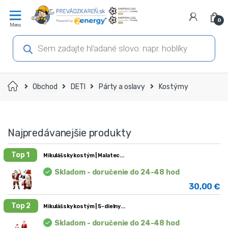
Prejsť
Prejsť
na
na
0
navigáciu
obsah
Products
search
Domov
Obchod
DETI
Párty a oslavy
Kostýmy
Najpredávanejšie produkty
Top 1
Mikulášsky kostým | Malatec
Skladom - doručenie do 24-48 hod
30,00
€
Top 2
Mikulášsky kostým | 5-dielny
Skladom - doručenie do 24-48 hod