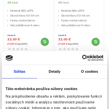
48 hod .
48 hod .
Materiál ABS a EPS
Materiál ABS a EPS
Obvod hlavy 50-54 cm
Obvod hlavy 50-54 cm
Farba: matná čierna
Farba: matná ružová
Vek: približne od 4 rokov
Vek: približne od 4 rokov
Hmotnosť: 350g
Hmotnosť: 350g
35,00
€
35,00
€
22,00
€
22,00
€
(
17,89
€
bez DPH)
(
17,89
€
bez DPH)
★
★
★
★
★
★
★
★
★
★
Súhlas
Detaily
O cookies
-
37%
-
37%
Táto webstránka používa súbory cookies
Na prispôsobenie obsahu a reklám, poskytovanie funkcií
sociálnych médií a analýzu návštevnosti používame
súbory cookie. Informácie o tom, ako používate naše