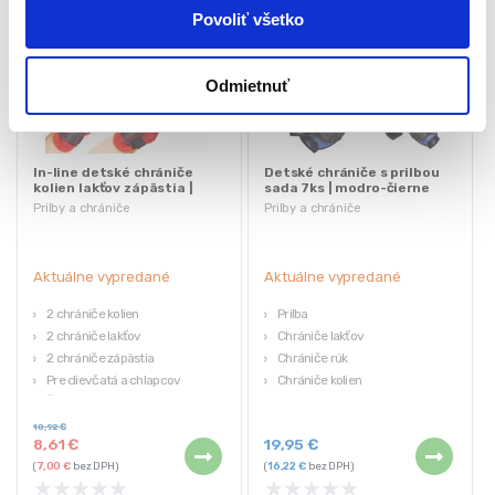
Povoliť všetko
Odmietnuť
In-line detské chrániče
Detské chrániče s prilbou
kolien lakťov zápästia |
sada 7ks | modro-čierne
červené
Prilby a chrániče
Prilby a chrániče
Aktuálne vypredané
Aktuálne vypredané
2 chrániče kolien
Prilba
2 chrániče lakťov
Chrániče lakťov
2 chrániče zápästia
Chrániče rúk
Pre dievčatá a chlapcov
Chrániče kolien
Červeno-čierne
Farba: modro-čierna
10,92
€
8,61
€
19,95
€
(
7,00
€
bez DPH)
(
16,22
€
bez DPH)
★
★
★
★
★
★
★
★
★
★