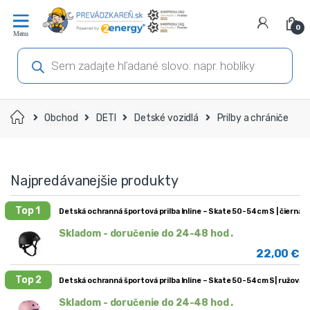
Prejsť
Prejsť
na
na
0
navigáciu
obsah
Products
search
Domov
Obchod
DETI
Detské vozidlá
Prilby a chrániče
Najpredávanejšie produkty
Top 1
Detská ochranná športová prilba Inline – Skate 50-54cm S | čierna
Skladom - doručenie do 24-48 hod .
22,00
€
Top 2
Detská ochranná športová prilba Inline – Skate 50-54cm S| ružová
Skladom - doručenie do 24-48 hod .