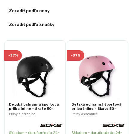
Zoradiť podľa ceny
Zoradiť podľa značky
-
37%
-
37%
Detská ochranná športová
Detská ochranná športová
prilba Inline – Skate 50-
prilba Inline – Skate 50-
54cm S | čierna
54cm S| ružová
Prilby a chrániče
Prilby a chrániče
Skladom - doručenie do 24-
Skladom - doručenie do 24-