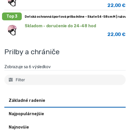
22,00
€
Top 3
Detská ochranná športová prilba Inline – Skate 54-58cm M | ružová
Skladom - doručenie do 24-48 hod
22,00
€
Prilby a chrániče
Zobrazuje sa 6 výsledkov
Filter
Základné radenie
Najpopulárnejšie
Najnovšie