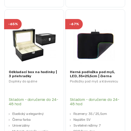
-
65%
-
67%
Odkladací box na hodinky |
Herná podložka pod myš,
3 priehradky
LED, 35×25,5cm | čierna
Doplnky do spálne
Podložky pod myš a klávesnicu
Skladom - doručenie do 24-
Skladom - doručenie do 24-
48 hod
48 hod
Elastický a elegantný
Rozmery: 35 / 25,5cm
Čierna farba
Napätie: 5V
Univerzálny
Svetelné režimy: 7