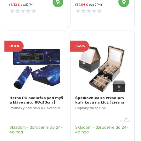
(
7,32
€
bez DPH)
(
39,84
€
bez DPH)
★
★
★
★
★
★
★
★
★
★
-
80%
-
56%
Herná PC podložka pod myš
Šperkovnica so zrkadlom
a klávesnicu 88x30cm |
kufríková na kľúč | čierna
Vesmír
Podložky pod myš a klávesnicu
Doplnky do spálne
Skladom - doručenie do 24-
Skladom - doručenie do 24-
48 hod
48 hod