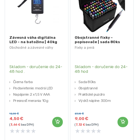
Závesná váha digitálna
Obojstranné fixky –
LED – na batožinu | 40kg
popisovače | sada 80ks
Obchodné a závesné váhy
Fixky a perá
Skladom - doručenie do 24-
Skladom - doručenie do 24-
48 hod .
48 hod
Čierna farba
Sada 80ks
Podsvietenie: modrá LED
Obojstranné
Napájanie: 2 x 1,5 V AAA
Praktické puzdro
Presnosť merania: 10g
Výdrž náplne: 300m
Stupnica merania: do 40 kg
Hmotnosť: 1,35 kg
12,00
€
23,10
€
4,50
€
9,00
€
(
3,66
€
bez DPH)
(
7,32
€
bez DPH)
★
★
★
★
★
★
★
★
★
★