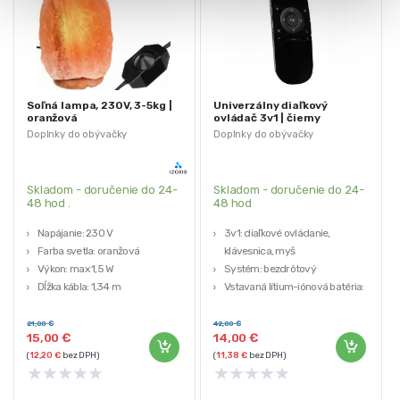
Soľná lampa, 230V, 3-5kg |
Univerzálny diaľkový
oranžová
ovládač 3v1 | čierny
Doplnky do obývačky
Doplnky do obývačky
Skladom - doručenie do 24-
Skladom - doručenie do 24-
48 hod .
48 hod
Napájanie: 230 V
3v1: diaľkové ovládanie,
Farba svetla: oranžová
klávesnica, myš
Výkon: max 1,5 W
Systém: bezdrôtový
Dĺžka kábla: 1,34 m
Vstavaná lítium-iónová batéria:
Odporúčané pre miestnosti 10-15
300 mAh / 3,7 V
m2
Nabíjanie: USB – micro USB (kábel
21,00
€
42,00
€
15,00
€
14,00
€
súčasťou balenia)
(
12,20
€
bez DPH)
(
11,38
€
bez DPH)
Vzdialenosť: 10 m
★
★
★
★
★
★
★
★
★
★