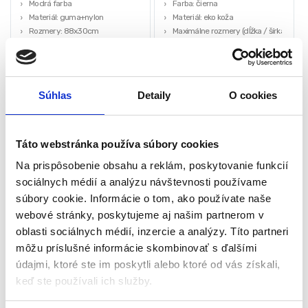
Modrá farba
Farba: čierna
Materiál: guma+nylon
Materiál: eko koža
Rozmery: 88x30cm
Maximálne rozmery (dĺžka / šírka /
Hmotnosť: 0,62 kg
výška): 31cm/16cm / 25 cm
Motív: vesmír
Uzamykanie na kľúč
Potiahnutá mäkkým materiálom
12,60
€
27,30
€
2,50
€
12,00
€
na ochranu jemných šperkov
Súhlas
Detaily
O cookies
(
2,03
€
bez DPH)
(
9,76
€
bez DPH)
★
★
★
★
★
★
★
★
★
★
Táto webstránka používa súbory cookies
Na prispôsobenie obsahu a reklám, poskytovanie funkcií
sociálnych médií a analýzu návštevnosti používame
-
30%
-
44%
súbory cookie. Informácie o tom, ako používate naše
webové stránky, poskytujeme aj našim partnerom v
oblasti sociálnych médií, inzercie a analýzy. Títo partneri
môžu príslušné informácie skombinovať s ďalšími
údajmi, ktoré ste im poskytli alebo ktoré od vás získali,
keď ste používali ich služby.
Detský zimný fusak do
Záhradný stôl, skladací,