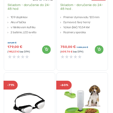
Skladom - doručenie do 24-
Skladom - doručenie do 24-
48 hod
48 hod .
109 doplnkov
Priemer dymovodu: 120 mm
Aku vŕtačka
Dymovod: ľavý horný
v hliníkovom kufríku
Výkon (kW): 10,54 kW
2 batérie, LED svetlo
Rozmery sporáka:
Záruka: 3 roky (IČO 12 mesiacov)
915mmx860mmx51mm
Výhrevný priestor: 60 m2
261,45
€
179,00
€
750,00
€
1 050,00
€
(
145,53
€
bez DPH)
(
609,76
€
bez DPH)
★
★
★
★
★
★
★
★
★
★
-
71%
-
60%