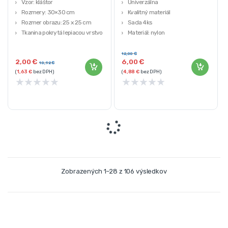
Vzor: kláštor
Univerzálna
Rozmery: 30×30 cm
Kvalitný materiál
Rozmer obrazu: 25 x 25 cm
Sada 4ks
Tkanina pokrytá lepiacou vrstvou:
Materiál: nylon
áno
Hmotnosť: 0,384 kg
Hmotnosť: 0,112 kg
12,00
€
2,00
€
6,00
€
10,92
€
(
1,63
€
bez DPH)
(
4,88
€
bez DPH)
★
★
★
★
★
★
★
★
★
★
Zobrazených 1–28 z 106 výsledkov