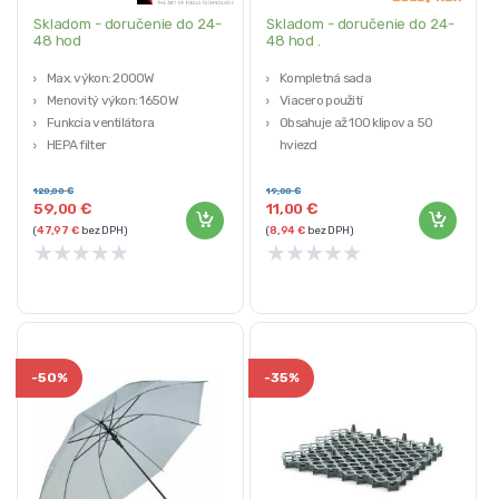
Skladom - doručenie do 24-
Skladom - doručenie do 24-
48 hod
48 hod .
Max. výkon: 2000W
Kompletná sada
Menovitý výkon: 1650W
Viacero použití
Funkcia ventilátora
Obsahuje až 100 klipov a 50
HEPA filter
hviezd
Objem nádrže: 20l
2 Kľúče v sade
Rozmery 1 spony: 7/4/4 cm
120,00
€
19,00
€
59,00
€
11,00
€
(
47,97
€
bez DPH)
(
8,94
€
bez DPH)
★
★
★
★
★
★
★
★
★
★
-
50%
-
35%