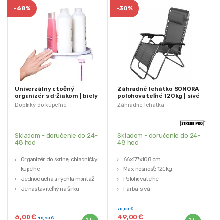
-
68%
-
30%
Univerzálny otočný
Záhradné lehátko SONORA
organizér s držiakom | biely
polohovateľné 120kg | sivé
Doplnky do kúpeľne
Záhradné lehátka
Skladom - doručenie do 24-
Skladom - doručenie do 24-
48 hod
48 hod
Organizér do skrine, chladničky a
66x177x108 cm
kúpeľne
Max. nosnosť: 120kg
Jednoduchá a rýchla montáž
Polohovateľné
Je nastaviteľný na šírku
Farba: sivá
Má dva vešiaky
Hmotnosť: 7,5kg
Šírka: 27,5 cm
70,00
€
6,00
€
49,00
€
18,90
€