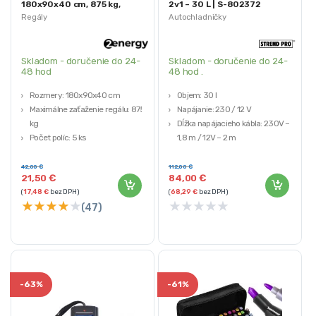
180x90x40 cm, 875 kg,
2v1 – 30 L | S-802372
strieborný
Regály
Autochladničky
Skladom - doručenie do 24-
Skladom - doručenie do 24-
48 hod
48 hod .
Rozmery: 180x90x40 cm
Objem: 30 l
Maximálne zaťaženie regálu: 875
Napájanie: 230 / 12 V
kg
Dĺžka napájacieho kábla: 230V –
Počet políc: 5 ks
1,8 m / 12V – 2 m
Regál by mal byť inštalovaný na
Materiál: polypropylén
stabilnom povrchu
Výrobca: Strend Pro
42,00
€
112,00
€
21,50
€
84,00
€
(
17,48
€
bez DPH)
(
68,29
€
bez DPH)
★
★
★
★
★
★
★
★
★
★
(47)
-
63%
-
61%