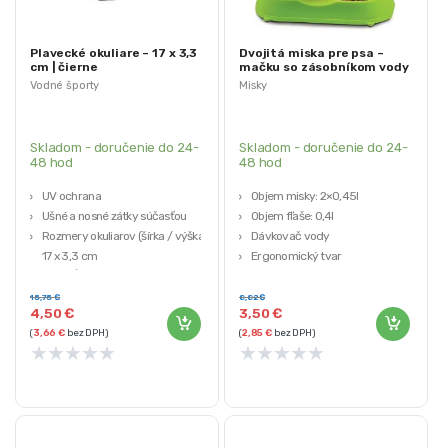
Plavecké okuliare – 17 x 3,3
Dvojitá miska pre psa –
cm | čierne
mačku so zásobníkom vody
Vodné športy
Misky
Skladom - doručenie do 24-
Skladom - doručenie do 24-
48 hod
48 hod
UV ochrana
Objem misky: 2×0,45l
Ušné a nosné zátky súčasťou
Objem fľaše: 0,4l
Rozmery okuliarov (šírka / výška):
Dávkovač vody
17 x 3,3 cm
Ergonomický tvar
Max. dĺžka popruhu: 40 cm
Praktická
Dĺžka 1 ks štupľov do uší: 3 cm
15,75
€
8,82
€
4,50
€
3,50
€
(
3,66
€
bez DPH)
(
2,85
€
bez DPH)
★
★
★
★
★
★
★
★
★
★