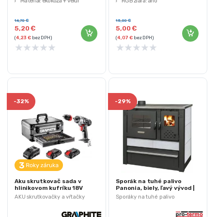
Materiál: ekokoža + velúr
RGB žiara: áno
Hmotnosť: 335g
Rozhranie: USB
14,70
€
15,00
€
5,20
€
5,00
€
(
4,23
€
bez DPH)
(
4,07
€
bez DPH)
★
★
★
★
★
★
★
★
★
★
-
32%
-
29%
Aku skrutkovač sada v
Sporák na tuhé palivo
hlinikovom kufríku 18V
Panonia, biely, ľavý vývod |
2x2Ah 109ks | 58G022-PS15
2211596
AKU skrutkovačky a vŕtačky
Sporáky na tuhé palivo