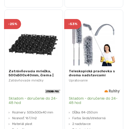
-
25%
-
53%
Zatrávňovacia mriežka,
Teleskopická prachovka s
500x500x40mm, čierna |
dvoma nadstavcami
GardenPuzzle
250cm 2v1
Zatrávňovacie mriežky
Upratovanie
Skladom - doručenie do 24-
Skladom - doručenie do 24-
48 hod
48 hod
Rozmery: 500x500x40 mm
Dĺžka: 84-250cm
Nosnosť: 16 T/m2
Farba: šedá/strieborná
Materiál: plast
2 nadstavce