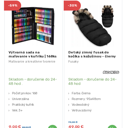
-
59%
-
30%
Výtvarná sada na
Detský zimný fusak do
maľovanie v kufríku | 168ks
kočíka s kožušinou – čierny
Maľovanie a kreatívne tvorenie
Fusaky
Skladom - doručenie do 24-
Skladom - doručenie do 24-
48 hod .
48 hod
Počet prvkov: 168
Farba: čierna
Univerzálna
Rozmery: 95x48cm
Praktický kufrík
Vodeodolný
Vek: 3+
Vetruvzdorný
Ľahký prístup
Priedušný
70,00
€
9,00
€
49,00
€
22,00
€