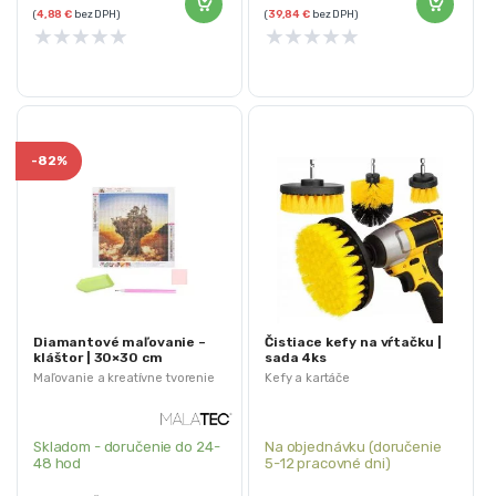
(
4,88
€
bez DPH)
(
39,84
€
bez DPH)
★
★
★
★
★
★
★
★
★
★
-
82%
Diamantové maľovanie –
Čistiace kefy na vŕtačku |
kláštor | 30×30 cm
sada 4ks
Maľovanie a kreatívne tvorenie
Kefy a kartáče
Skladom - doručenie do 24-
Na objednávku (doručenie
48 hod
5-12 pracovné dni)