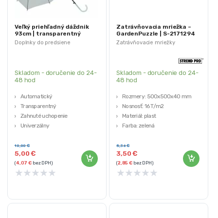
Veľký priehľadný dáždnik
Zatrávňovacia mriežka –
93cm | transparentný
GardenPuzzle | S-2171294
Doplnky do predsiene
Zatrávňovacie mriežky
Skladom - doručenie do 24-
Skladom - doručenie do 24-
48 hod
48 hod
Automatický
Rozmery: 500x500x40 mm
Transparentný
Nosnosť: 16 T/m2
Zahnuté uchopenie
Materiál: plast
Univerzálny
Farba: zelená
Priemer: 93cm
Výrobca: Strend Pro
10,00
€
5,36
€
5,00
€
3,50
€
(
4,07
€
bez DPH)
(
2,85
€
bez DPH)
★
★
★
★
★
★
★
★
★
★