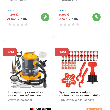
Farba: čierna
Teleskopická
Nastaviteľná
6,50
€
17,00
€
4,90
€
8,00
€
(
3,98
€
bez DPH)
(
6,50
€
bez DPH)
★
★
★
★
★
★
★
★
★
★
-
51%
-
42%
Priemyselný vysávač na
Systém na obklady a
popol 2000W/20L | PM-
dlažbu – kliny spony 2 kľúče
ESP-2000M FCN
Vysávače na popol
Sady, krížiky a príslušenstvo