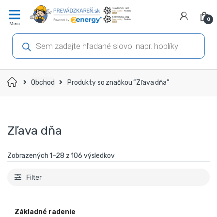
Prejsť
Prejsť
na
na
0
navigáciu
obsah
Products
search
Domov
Obchod
Produkty so značkou “Zľava dňa”
Zľava dňa
Zobrazených 1–28 z 106 výsledkov
Filter
Základné radenie