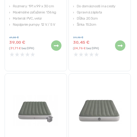
Rozmery: 191 x 99 x 30 cm
Do domácnosti i na cesty
Maximálne zaťaženie: 136 kg
Opravná záplata
Materiál: PVC, velúr
Dĺžka: 203cm
Napájanie pumpy: 12 V / 5 V
Šírka: 152cm
Určenie: pre jednu osobu
61,00
€
39,90
€
39,00
€
30,45
€
(
31,71
€
bez DPH)
(
24,76
€
bez DPH)
★
★
★
★
★
★
★
★
★
★