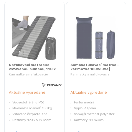
Nafukovací matrac so
Samonafukovací matrac –
vstavanou pumpou, 190 x
karimatka 180x60x3 |
60 x 12 cm, Trizand |
modrá
Karimatky a nafukovacie
Karimatky a nafukovacie
M21071
matrace
matrace
Aktuálne vypredané
Aktuálne vypredané
Vodeodolné: áno IP66
Farba: modrá
Maximálna nosnosť: 150 kg
Výplň: PU pena
Vstavané čerpadlo: áno
Vonkajší materiál: polyester
Rozmery: 190 x 60 x 12 cm
Rozmery: 180x60x3
Zabudovaná pumpa
Púzdro