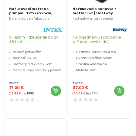
Nafukovací matrac s
Nafukovacia pohovka /
pumpou, 191x76x25cm,
matrac 5v1 | Bestway
čierny | INTEX
75054
Karimatky a nafukovacie
Karimatky a nafukovacie
matrace
matrace
Skladom - doručenie do 24-
Na objednávku (doručenie
48 hod .
4-9 pracovných dni)
Veľkosť: jednolôžko
Rozmery: 188x152x64 cm
Nosnosť: 136 kg
Rýchlo vypúšťací ventil
Rozmery: 191 x 76 x 25 cm
Stabilná konštrukcia
Materiál: vinyl, semišový povrch
Materiál: PVC
Farba: sivo-čierna
Hmotnosť: 4,3 kg
24,00
€
60,00
€
17,00
€
37,00
€
(
13,82
€
bez DPH)
(
30,08
€
bez DPH)
★
★
★
★
★
★
★
★
★
★