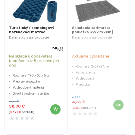
Turistický / kempingový
Skladacia karimatka –
nafukovací matrac
podložka 39x27x2cm |
190x60cm | NEO 63-149
čierna
Karimatky a nafukovacie
Karimatky a nafukovacie
matrace
matrace
Na sklade u dodávateľa
Aktuálne vypredané
(doručenie 4-8 pracovných
dni)
Rozmery: 2x39x27cm
Farba: čierna
Rozmery: 190 x 60 x 5 cm
Vodeodolná
Prepravné puzdro
Praktická
Vodeodolný materiál
Ľahké skladanie
Dvojitá vrstva materiálu
6,09
€
Hmotnosť: 586 g
4,52
€
84,00
€
58,70
€
(
3,67
€
bez DPH)
★
★
★
★
★
(
47,72
€
bez DPH)
★
★
★
★
★