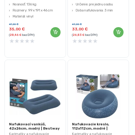
Nosnosť: 136 kg
Určenie: pre jednu osobu
Rozmery: 99 x 191 x 46 cm
Doba nafukovania: 3 min
Materiál: vinyl
Integrovaná pumpa
47,00
€
49,00
€
35,00
€
33,00
€
(
28,46
€
bez DPH)
(
26,83
€
bez DPH)
★
★
★
★
★
★
★
★
★
★
Nafukovací vankúš,
Nafukovacie kreslo,
42x26cm, modrý | Bestway
112x112cm, modré |
Bestway
Karimatky a nafukovacie
Karimatky a nafukovacie