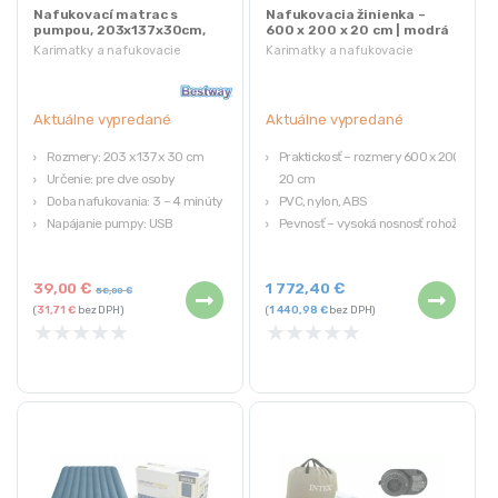
Nafukovací matrac s
Nafukovacia žinienka –
pumpou, 203x137x30cm,
600 x 200 x 20 cm | modrá
čierny | Bestway
– biela
Karimatky a nafukovacie
Karimatky a nafukovacie
matrace
matrace
Aktuálne vypredané
Aktuálne vypredané
Rozmery: 203 x 137 x 30 cm
Praktickosť – rozmery 600 x 200 x
Určenie: pre dve osoby
20 cm
Doba nafukovania: 3 – 4 minúty
PVC, nylon, ABS
Napájanie pumpy: USB
Pevnosť – vysoká nosnosť rohože
max. 400 kg
Jednoduchá obsluha – nafúknutie
39,00
€
1 772,40
€
a vypustenie za pár minút
58,00
€
(
31,71
€
bez DPH)
(
1 440,98
€
bez DPH)
Trvanlivosť – tkanina s dvojitou
★
★
★
★
★
★
★
★
★
★
stenou 1000 DEN (hrúbka 1,2 mm)
odolná proti skrúteniu a ohybu