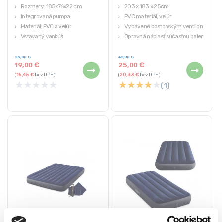
Rozmery: 185x76x22 cm
203 x 183 x 25cm
Integrovaná pumpa
PVC materiál, velúr
Materiál: PVC a velúr
Vybavené bostonským ventilom
Vstavaný vankúš
Opravná náplasť súčasťou balenia
Hmotnosť: 2,40 kg
Ideálne pre domácnosť a na
výlety
25,00
€
42,00
€
19,00
€
25,00
€
(
15,45
€
bez DPH)
(
20,33
€
bez DPH)
★
★
★
★
★
★
★
★
★
★
(1)
Nafukovací matrac QUEEN
Nafukovací matrac