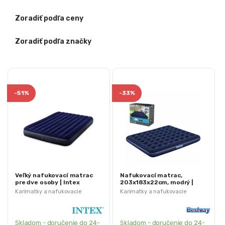
Zoradiť podľa ceny
Zoradiť podľa značky
-
51%
-
33%
Veľký nafukovací matrac
Nafukovací matrac,
pre dve osoby | Intex
203x183x22cm, modrý |
64759
Bestway
Karimatky a nafukovacie
Karimatky a nafukovacie
matrace
matrace
Skladom - doručenie do 24-
Skladom - doručenie do 24-