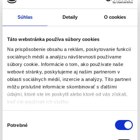
INTEX – 203 x 152cm |
191x76x25 cm | INTEX
64765
Karimatky a nafukovacie
Karimatky a nafukovacie
matrace
matrace
Súhlas
Detaily
O cookies
Aktuálne vypredané
Aktuálne vypredané
Táto webstránka používa súbory cookies
Súčasťou balenia: opravná
Rozmery: 191x76x25 cm
náplasť, ručná pumpa Double
Materiál: PVC, velúr
Na prispôsobenie obsahu a reklám, poskytovanie funkcií
Quick, 2 nafukovacie vankúšiky
Max. nosnosť: 136 kg
sociálnych médií a analýzu návštevnosti používame
Je pokrytá príjemným velúrom
Značka: INTEX
súbory cookie. Informácie o tom, ako používate naše
Vybavené bostonským ventilom
Hmotnosť: 3 kg
Rozmery: 203 cm x 152 cm x 25
webové stránky, poskytujeme aj našim partnerom v
51,45
€
24,00
€
42,00
€
14,00
€
cm
oblasti sociálnych médií, inzercie a analýzy. Títo partneri
(
34,15
€
bez DPH)
(
11,38
€
bez DPH)
Ideálny pre dve osoby
môžu príslušné informácie skombinovať s ďalšími
★
★
★
★
★
★
★
★
★
★
údajmi, ktoré ste im poskytli alebo ktoré od vás získali,
keď ste používali ich služby.
V
Potrebné
ý
b