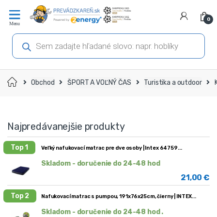
Prejsť
Prejsť
na
na
0
navigáciu
obsah
Products
search
Domov
Obchod
ŠPORT A VOĽNÝ ČAS
Turistika a outdoor
Najpredávanejšie produkty
Top 1
Veľký nafukovací matrac pre dve osoby | Intex 64759
Skladom - doručenie do 24-48 hod
21,00
€
Top 2
Nafukovací matrac s pumpou, 191x76x25cm, čierny | INTEX
Skladom - doručenie do 24-48 hod .