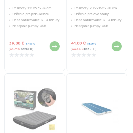
Rozmery: 191 x 97 x 36 cm
Rozmery: 203 x 152 x 30 cm
Určenie: pre jednu osobu
Určenie: pre dve osoby
Doba nafukovania: 3 – 4 minúty
Doba nafukovania: 3 – 4 minúty
Napájanie pumpy: USB
Napájanie pumpy: USB
39,00
€
41,00
€
57,00
€
61,00
€
(
31,71
€
bez DPH)
(
33,33
€
bez DPH)
★
★
★
★
★
★
★
★
★
★