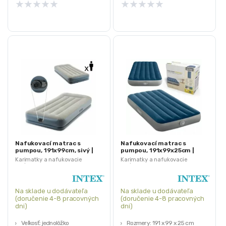
★
★
★
★
★
★
★
★
★
★
Nafukovací matrac s
Nafukovací matrac s
pumpou, 191x99cm, sivý |
pumpou, 191x99x25cm |
INTEX
INTEX
Karimatky a nafukovacie
Karimatky a nafukovacie
matrace
matrace
Na sklade u dodávateľa
Na sklade u dodávateľa
(doručenie 4-8 pracovných
(doručenie 4-8 pracovných
dni)
dni)
Veľkosť: jednolôžko
Rozmery: 191 x 99 x 25 cm