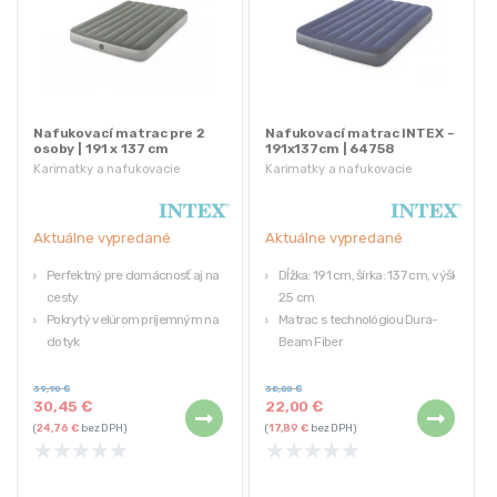
Nafukovací matrac pre 2
Nafukovací matrac INTEX –
osoby | 191 x 137 cm
191x137cm | 64758
Karimatky a nafukovacie
Karimatky a nafukovacie
matrace
matrace
Aktuálne vypredané
Aktuálne vypredané
Perfektný pre domácnosť aj na
Dĺžka: 191 cm, šírka: 137 cm, výška:
cesty
25 cm
Pokrytý velúrom príjemným na
Matrac s technológiou Dura-
dotyk
Beam Fiber
Rozmery: 191 x 137 x 25 cm
Ideálne pre domácnosť a na
Opravná záplata
výlety
39,90
€
38,00
€
30,45
€
22,00
€
Pre 2 osoby
(
24,76
€
bez DPH)
(
17,89
€
bez DPH)
Je pokrytý príjemným velúrom
★
★
★
★
★
★
★
★
★
★