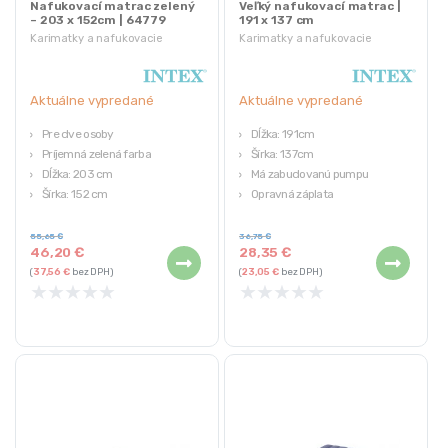
Nafukovací matrac zelený
Veľký nafukovací matrac |
– 203 x 152cm | 64779
191 x 137 cm
Karimatky a nafukovacie
Karimatky a nafukovacie
matrace
matrace
Aktuálne vypredané
Aktuálne vypredané
Pre dve osoby
Dĺžka: 191cm
Príjemná zelená farba
Šírka: 137cm
Dĺžka: 203 cm
Má zabudovanú pumpu
Šírka: 152 cm
Opravná záplata
Výška: 25 cm
55,65
€
36,75
€
46,20
€
28,35
€
(
37,56
€
bez DPH)
(
23,05
€
bez DPH)
★
★
★
★
★
★
★
★
★
★