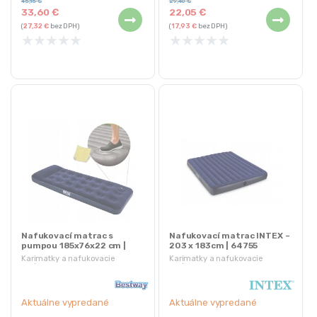
45,15
€
29,40
€
33,60
€
22,05
€
(
27,32
€
bez DPH)
(
17,93
€
bez DPH)
★
★
★
★
★
★
★
★
★
★
Nafukovací matrac s
Nafukovací matrac INTEX –
pumpou 185x76x22 cm |
203 x 183cm | 64755
Bestway 67223
Karimatky a nafukovacie
Karimatky a nafukovacie
matrace
matrace
Aktuálne vypredané
Aktuálne vypredané