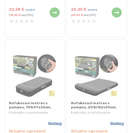
Perfektné do domácnosti aj na
22,58
€
25,20
€
cesty
30,45
€
28,35
€
(
18,35
€
bez DPH)
(
20,49
€
bez DPH)
★
★
★
★
★
★
★
★
★
★
Nafukovací matrac s
Nafukovací matrac s
pumpou, 191x97x36cm,
pumpou, 203x152x30cm,
čierny | Bestway
čierny | Bestway
Karimatky a nafukovacie
Karimatky a nafukovacie
matrace
matrace
Aktuálne vypredané
Aktuálne vypredané