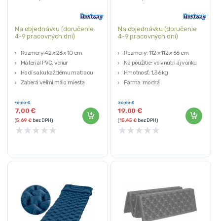
matrace
matrace
Na objednávku (doručenie
Na objednávku (doručenie
4-9 pracovných dni)
4-9 pracovných dni)
Rozmery 42 x 26 x 10 cm
Rozmery: 112 x 112 x 66 cm
Materiál PVC, veliur
Na použitie: vo vnútri aj vonku
Hodí sa ku každému matracu
Hmotnosť: 1,36 kg
Zaberá veľmi málo miesta
Farma: modrá
Opravná záplata v balení
10,00
€
30,00
€
7,00
€
19,00
€
(
5,69
€
bez DPH)
(
15,45
€
bez DPH)
★
★
★
★
★
★
★
★
★
★