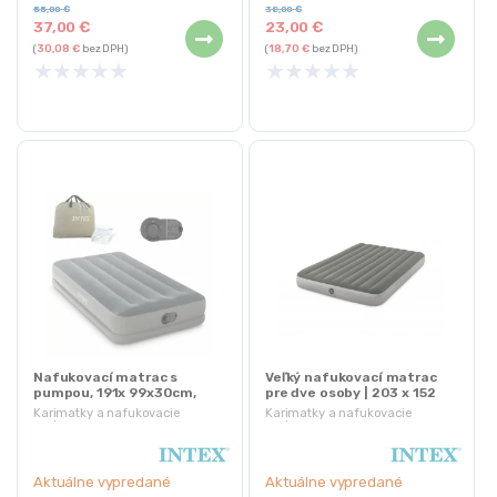
Opravná záplata
55,00
€
38,00
€
37,00
€
23,00
€
(
30,08
€
bez DPH)
(
18,70
€
bez DPH)
★
★
★
★
★
★
★
★
★
★
Nafukovací matrac s
Veľký nafukovací matrac
pumpou, 191x 99x30cm,
pre dve osoby | 203 x 152
sivý | INTEX
cm
Karimatky a nafukovacie
Karimatky a nafukovacie
matrace
matrace
Aktuálne vypredané
Aktuálne vypredané