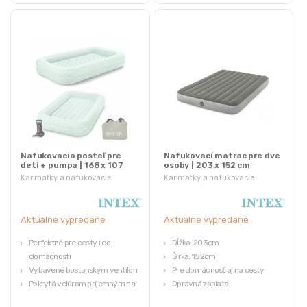
Nafukovacia posteľ pre
Nafukovací matrac pre dve
deti + pumpa | 168 x 107
osoby | 203 x 152 cm
cm
Karimatky a nafukovacie
Karimatky a nafukovacie
matrace
matrace
Aktuálne vypredané
Aktuálne vypredané
Perfektné pre cesty i do
Dĺžka: 203cm
domácnosti
Šírka: 152cm
Vybavené bostonským ventilom
Pre domácnosť aj na cesty
Pokrytá velúrom príjemným na
Opravná záplata
dotyk