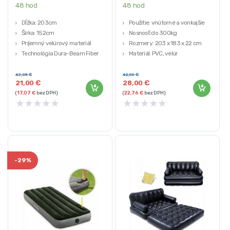
48 hod
48 hod
Dĺžka: 203cm
Použitie: vnútorné a vonkajšie
Šírka: 152cm
Nosnosť:do 300kg
Príjemný velúrový materiál
Rozmery: 203 x 183 x 22 cm
Technológia Dura-Beam Fiber
Materiál: PVC, velúr
Hmotnosť: 4,9 kg
43,05
€
42,00
€
21,00
€
28,00
€
(
17,07
€
bez DPH)
(
22,76
€
bez DPH)
★
★
★
★
★
★
★
★
★
★
-
29%