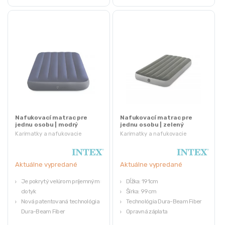
Nafukovací matrac pre
Nafukovací matrac pre
jednu osobu | modrý
jednu osobu | zelený
Karimatky a nafukovacie
Karimatky a nafukovacie
matrace
matrace
Aktuálne vypredané
Aktuálne vypredané
Je pokrytý velúrom príjemným na
Dĺžka: 191cm
dotyk
Šírka: 99cm
Nová patentovaná technológia
Technológia Dura-Beam Fiber
Dura-Beam Fiber
Opravná záplata
Opravná záplata