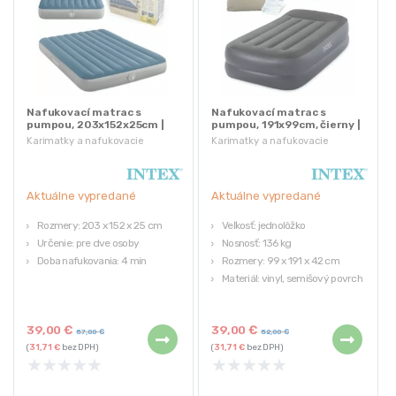
Nafukovací matrac s
Nafukovací matrac s
pumpou, 203x152x25cm |
pumpou, 191x99cm, čierny |
INTEX
INTEX
Karimatky a nafukovacie
Karimatky a nafukovacie
matrace
matrace
Aktuálne vypredané
Aktuálne vypredané
Rozmery: 203 x 152 x 25 cm
Veľkosť: jednolôžko
Určenie: pre dve osoby
Nosnosť: 136 kg
Doba nafukovania: 4 min
Rozmery: 99 x 191 x 42 cm
Materiál: vinyl, semišový povrch
Vhodné pre deti od 6 rokov
39,00
€
39,00
€
57,00
€
52,00
€
(
31,71
€
bez DPH)
(
31,71
€
bez DPH)
★
★
★
★
★
★
★
★
★
★