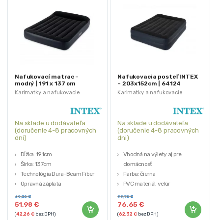
Nafukovací matrac –
Nafukovacia posteľ INTEX
modrý | 191 x 137 cm
– 203x152cm | 64124
Karimatky a nafukovacie
Karimatky a nafukovacie
matrace
matrace
Na sklade u dodávateľa
Na sklade u dodávateľa
(doručenie 4-8 pracovných
(doručenie 4-8 pracovných
dni)
dni)
Dĺžka: 191cm
Vhodná na výlety aj pre
Šírka: 137cm
domácnosť
Technológia Dura-Beam Fiber
Farba: čierna
Opravná záplata
PVC materiál, velúr
Napájanie: 230V
69,30
€
99,75
€
Hmotnosť: 7 kg
51,98
€
76,65
€
(
42,26
€
bez DPH)
(
62,32
€
bez DPH)