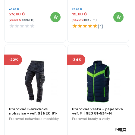
polyester
Poskytujú ochranu pred chladom
Farba: čierna
45,00
€
20,00
€
29,00
€
15,00
€
(
23,58
€
bez DPH)
(
12,20
€
bez DPH)
★
★
★
★
★
★
★
★
★
★
(1)
-
22%
-
34%
Pracovné 5-vreckové
Pracovná vesta – páperová
nohavice – veľ. S | NEO 81-
veľ. M | NEO 81-534-M
229-S
Pracovné nohavice a montérky
Pracovné bundy a vesty