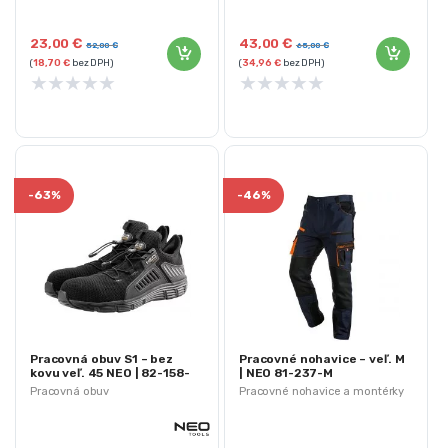
Materiál: 60% bavlna + 40%
Dizajn v súlade s normou: EN
polyester
20345
23,00
€
43,00
€
Gramáž: 260 g/m2
52,00
€
65,00
€
(
18,70
€
bez DPH)
(
34,96
€
bez DPH)
★
★
★
★
★
★
★
★
★
★
-
63%
-
46%
Pracovná obuv S1 – bez
Pracovné nohavice – veľ. M
kovu veľ. 45 NEO | 82-158-
| NEO 81-237-M
45
Pracovná obuv
Pracovné nohavice a montérky