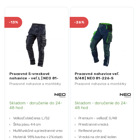
-
13%
-
26%
Pracovné 5-vreckové
Pracovné nohavice veľ.
nohavice – veľ.L | NEO 81-
S/48 | NEO 81-226-S
229-L
Pracovné nohavice a montérky
Pracovné nohavice a montérky
Skladom - doručenie do 24-
Skladom - doručenie do 24-
48 hod .
48 hod .
Veľkosť oblečenia: L/52
Premium – veľkosť: S/48
Šírka pásu: 44 cm
Priestranné vrecká
Multifunkčné a priestranné vrecká
Reflexné prvky
Materiál: 98% bavlna + 2% elastan
Vrecká na chránič kolien