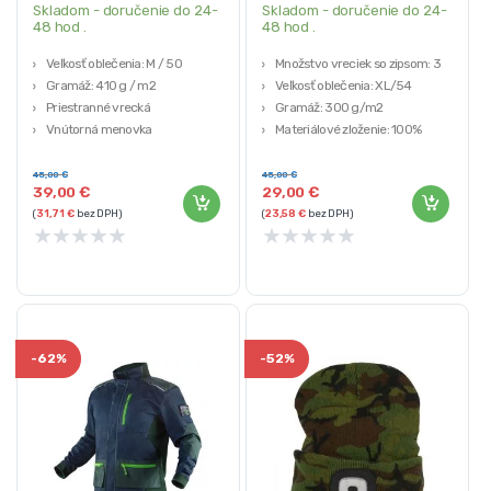
Skladom - doručenie do 24-
Skladom - doručenie do 24-
48 hod .
48 hod .
Veľkosť oblečenia: M / 50
Množstvo vreciek so zipsom: 3
Gramáž: 410 g / m2
Veľkosť oblečenia: XL/54
Priestranné vrecká
Gramáž: 300 g/m2
Vnútorná menovka
Materiálové zloženie: 100%
Materiál: 98% bavlna + 2% elastan
polyester
45,00
€
45,00
€
39,00
€
29,00
€
(
31,71
€
bez DPH)
(
23,58
€
bez DPH)
★
★
★
★
★
★
★
★
★
★
-
62%
-
52%