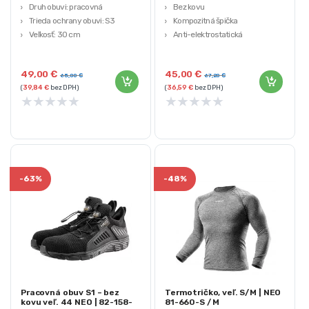
Druh obuvi: pracovná
Bez kovu
Trieda ochrany obuvi: S3
Kompozitná špička
Veľkosť: 30 cm
Anti-elektrostatická
Veľkosť topánok: 45
Protišmyková
49,00
€
45,00
€
65,00
€
67,20
€
(
39,84
€
bez DPH)
(
36,59
€
bez DPH)
★
★
★
★
★
★
★
★
★
★
-
63%
-
48%
Pracovná obuv S1 – bez
Termotričko, veľ. S/M | NEO
kovu veľ. 44 NEO | 82-158-
81-660-S / M