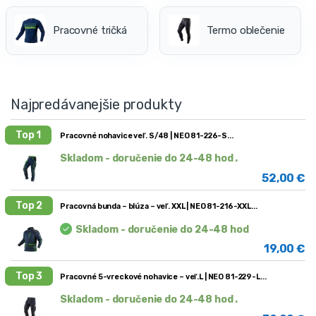
Pracovné tričká
Termo oblečenie
Najpredávanejšie produkty
Top 1
Pracovné nohavice veľ. S/48 | NEO 81-226-S
Skladom - doručenie do 24-48 hod .
52,00
€
Top 2
Pracovná bunda – blúza – veľ. XXL | NEO 81-216-XXL
Skladom - doručenie do 24-48 hod
19,00
€
Top 3
Pracovné 5-vreckové nohavice – veľ.L | NEO 81-229-L
Skladom - doručenie do 24-48 hod .