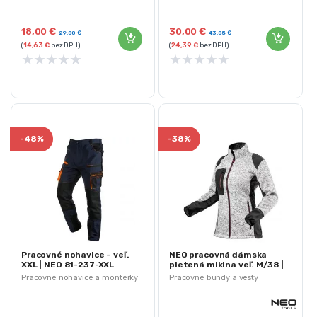
Veľkosť oblečenia: XL/56
Gramáž: 300 g / m2
Výrobca: NEO TOOLS
18,00
€
30,00
€
29,00
€
43,05
€
(
14,63
€
bez DPH)
(
24,39
€
bez DPH)
★
★
★
★
★
★
★
★
★
★
-
48%
-
38%
Pracovné nohavice – veľ.
NEO pracovná dámska
XXL | NEO 81-237-XXL
pletená mikina veľ. M/38 |
80-555-M
Pracovné nohavice a montérky
Pracovné bundy a vesty