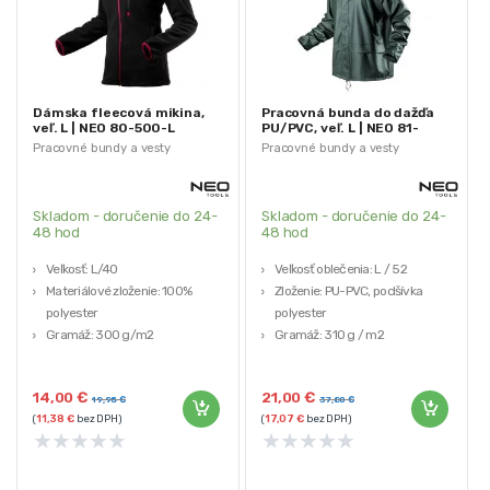
Dámska fleecová mikina,
Pracovná bunda do dažďa
veľ. L | NEO 80-500-L
PU/PVC, veľ. L | NEO 81-
810-L
Pracovné bundy a vesty
Pracovné bundy a vesty
Skladom - doručenie do 24-
Skladom - doručenie do 24-
48 hod
48 hod
Veľkosť: L/40
Veľkosť oblečenia: L / 52
Materiálové zloženie: 100%
Zloženie: PU-PVC, podšívka
polyester
polyester
Gramáž: 300 g/m2
Gramáž: 310 g / m2
3 vrecká na zips
Materiálové zloženie: 100%
polyester
14,00
€
21,00
€
19,95
€
37,80
€
(
11,38
€
bez DPH)
(
17,07
€
bez DPH)
★
★
★
★
★
★
★
★
★
★