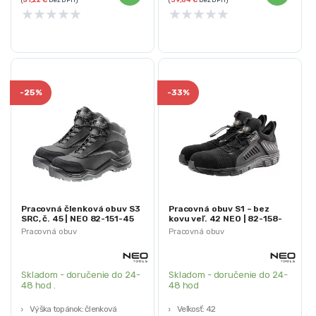
★
★
★
★
★
★
★
★
★
★
-
25%
-
33%
Pracovná členková obuv S3
Pracovná obuv S1 – bez
SRC, č. 45 | NEO 82-151-45
kovu veľ. 42 NEO | 82-158-
42
Pracovná obuv
Pracovná obuv
Skladom - doručenie do 24-
Skladom - doručenie do 24-
48 hod .
48 hod
Výška topánok: členková
Veľkosť:
42