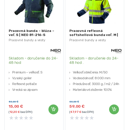
Pracovná bunda – blúza –
Pracovná reflexná
veľ. S | NEO 81-216-S
softshellová bunda veľ. M |
NEO 81-700-M
Pracovné bundy a vesty
Pracovné bundy a vesty
Skladom - doručenie do 24-
Skladom - doručenie do 24-
48 hod
48 hod .
Premium – veľkosť: S
Veľkosť oblečenia: M/50
Vysoký golier
Vodeodolnosť: 8 000 mm
Reflexné potlače
Priedušnosť: 3000 g / m2 / 24h
Vrecká so zipsom
Materiálové zloženie: 100%
Výstuhy Cordura
polyester
Značka: NEO TOOLS
50,00
€
80,00
€
15,00
€
59,00
€
(
12,20
€
bez DPH)
(
47,97
€
bez DPH)
★
★
★
★
★
★
★
★
★
★