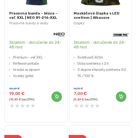
Pracovná bunda – blúza –
Maskáčová čiapka s LED
veľ. XXL | NEO 81-216-XXL
svetlom | Albacore
Pracovné bundy a vesty
Čiapky
Skladom - doručenie do 24-
Skladom - doručenie do 24-
48 hod
48 hod
Premium – veľ. XXL
Svietivosť: 60 lm
Reflexné potlače
Doba svietenia: ± 2 h
Vrecká so zipsom
3 stupne intenzity svietenia: 50 /
Vysoký golier
75 / 100 %
Výstuhy Cordura
Materiál: TPR + ABS
50,00
€
14,70
€
19,00
€
7,00
€
(
15,45
€
bez DPH)
(
5,69
€
bez DPH)
★
★
★
★
★
★
★
★
★
★