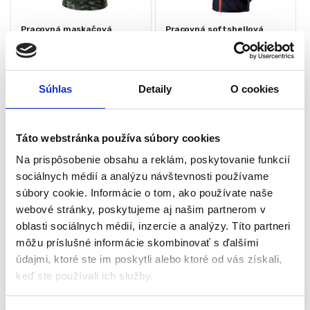
Pracovná maskačová
Pracovná softshellová
bunda, veľ. S | NEO 81-211-S
bunda s kapucňou – veľ. XL
| NEO 81-701-XL
Pracovné bundy a vesty
Pracovné bundy a vesty
Súhlas
Detaily
O cookies
Skladom - doručenie do 24-
Skladom - doručenie do 24-
48 hod
48 hod
Veľkosť oblečenia: S / 48
Vyrobené z kvalitných materiálov
Táto webstránka používa súbory cookies
Vyrobená z bavlneno-
Veľkosť oblečenia: XL / 56
polyesterovej tkaniny
Vodeodolná: 8000 mm
Na prispôsobenie obsahu a reklám, poskytovanie funkcií
Množstvo vreciek na zips: 3 ks
Materiálové zloženie: 100%
sociálnych médií a analýzu návštevnosti používame
Materiálové zloženie: 60% bavlna
polyester
súbory cookie. Informácie o tom, ako používate naše
+ 40% polyester
Úroveň priedušnosti: 3000
58,80
€
86,10
€
27,00
€
43,00
€
webové stránky, poskytujeme aj našim partnerom v
g/m2/24h
(
21,95
€
bez DPH)
(
34,96
€
bez DPH)
oblasti sociálnych médií, inzercie a analýzy. Títo partneri
★
★
★
★
★
★
★
★
★
★
môžu príslušné informácie skombinovať s ďalšími
údajmi, ktoré ste im poskytli alebo ktoré od vás získali,
keď ste používali ich služby.