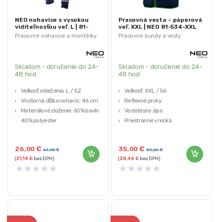
NEO nohavice s vysokou
Pracovná vesta – páperová
viditeľnosťou veľ. L | 81-
veľ. XXL | NEO 81-534-XXL
792-L
Pracovné nohavice a montérky
Pracovné bundy a vesty
Skladom - doručenie do 24-
Skladom - doručenie do 24-
48 hod
48 hod
Veľkosť oblečenia: L / 52
Veľkosť: XXL / 56
Vnútorná dĺžka nohavíc: 46 cm
Reflexné prvky
Materiálové zloženie: 60% bavlna
Vodotesný zips
40% polyester
Priestranné vrecká
Multifunkčné vrecká
100% polyester
Značka: NEO TOOLS
26,00
€
35,00
€
43,05
€
53,00
€
(
21,14
€
bez DPH)
(
28,46
€
bez DPH)
★
★
★
★
★
★
★
★
★
★