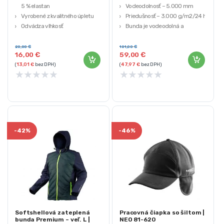
5 % elastan
Vodeodolnosť – 5.000 mm
Vyrobené z kvalitného úpletu
Priedušnosť – 3.000 g/m2/24 h
Odvádza vlhkosť
Bunda je vodeodolná a
vetruvzdorná
Veľké, priestranné vrecká so
20,00
€
101,00
€
16,00
€
59,00
€
zipsom
(
13,01
€
bez DPH)
(
47,97
€
bez DPH)
★
★
★
★
★
★
★
★
★
★
-
42%
-
46%
Softshellová zateplená
Pracovná čiapka so šiltom |
bunda Premium – veľ. L |
NEO 81-620