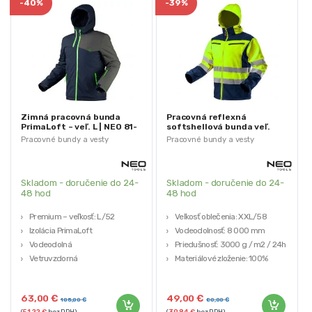
-
40%
-
39%
Zimná pracovná bunda
Pracovná reflexná
PrimaLoft – veľ. L | NEO 81-
softshellová bunda veľ.
571-L
XXL | NEO 81-700-XXL
Pracovné bundy a vesty
Pracovné bundy a vesty
Skladom - doručenie do 24-
Skladom - doručenie do 24-
48 hod
48 hod
Premium – veľkosť: L/52
Veľkosť oblečenia: XXL/58
Izolácia PrimaLoft
Vodeodolnosť: 8 000 mm
Vodeodolná
Priedušnosť: 3000 g / m2 / 24h
Vetruvzdorná
Materiálové zloženie: 100%
Reflexné prvky
polyester
Značka: NEO TOOLS
63,00
€
49,00
€
105,00
€
80,00
€
(
51,22
€
bez DPH)
(
39,84
€
bez DPH)