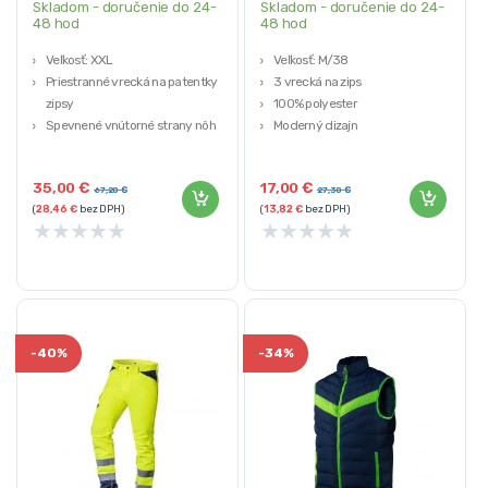
Skladom - doručenie do 24-
Skladom - doručenie do 24-
48 hod
48 hod
Veľkosť: XXL
Veľkosť: M/38
Priestranné vrecká na patentky a
3 vrecká na zips
zipsy
100% polyester
Spevnené vnútorné strany nôh
Moderný dizajn
CE certifikát
NEO Tools
35,00
€
17,00
€
67,20
€
27,30
€
(
28,46
€
bez DPH)
(
13,82
€
bez DPH)
★
★
★
★
★
★
★
★
★
★
-
40%
-
34%