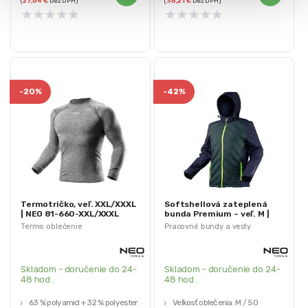
(
27,64
€
bez DPH)
(
38,21
€
bez DPH)
★
★
★
★
★
★
★
★
★
★
-
20%
-
42%
Termotričko, veľ. XXL/XXXL
Softshellová zateplená
| NEO 81-660-XXL/XXXL
bunda Premium – veľ. M |
NEO 81-559-M
Termo oblečenie
Pracovné bundy a vesty
Skladom - doručenie do 24-
Skladom - doručenie do 24-
48 hod .
48 hod .
63 % polyamid + 32 % polyester +
Veľkosť oblečenia: M / 50