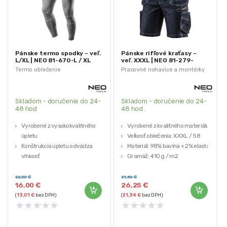
Pánske termo spodky – veľ.
Pánske rifľové kraťasy –
L/XL | NEO 81-670-L / XL
veľ. XXXL | NEO 81-279-
XXXL
Termo oblečenie
Pracovné nohavice a montérky
Skladom - doručenie do 24-
Skladom - doručenie do 24-
48 hod
48 hod .
Vyrobené z vysokokvalitného
Vyrobené z kvalitného materiálu
úpletu
Veľkosť oblečenia: XXXL
/ 58
Konštrukcia úpletu odvádza
Materiál: 98% bavlna + 2% elastan
vlhkosť
Gramáž: 410 g / m2
Farba: sivá
Materiálové zloženie: 63 %
22,00
€
31,50
€
16,00
€
26,25
€
polyamid + 32 % polyester + 5 %
(
13,01
€
bez DPH)
(
21,34
€
bez DPH)
elastan
★
★
★
★
★
★
★
★
★
★