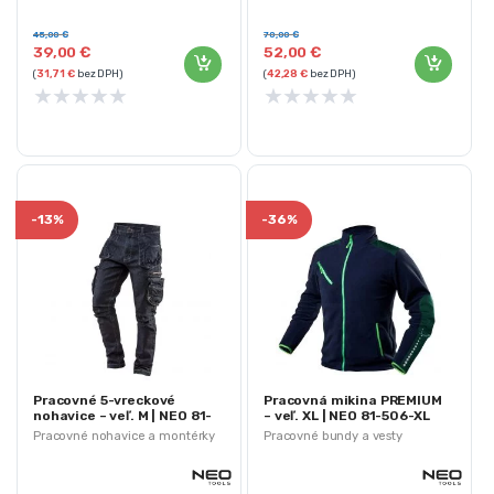
Značka: NEO TOOLS
Vystužené Cordurou
45,00
€
70,00
€
39,00
€
52,00
€
(
31,71
€
bez DPH)
(
42,28
€
bez DPH)
★
★
★
★
★
★
★
★
★
★
-
13%
-
36%
Pracovné 5-vreckové
Pracovná mikina PREMIUM
nohavice – veľ. M | NEO 81-
– veľ. XL | NEO 81-506-XL
229-M
Pracovné nohavice a montérky
Pracovné bundy a vesty