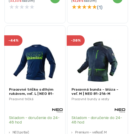
(
33,33
€
bez DPH)
(
42,28
€
bez DPH)
★
★
★
★
★
★
★
★
★
★
(1)
-
44%
-
38%
Pracovné tričko s dlhým
Pracovná bunda – blúza –
rukávom, veľ. L | NEO 81-
veľ. M | NEO 81-216-M
619-L
Pracovné tričká
Pracovné bundy a vesty
Skladom - doručenie do 24-
Skladom - doručenie do 24-
48 hod
48 hod
NEO potlač
Premium – veľkosť: M