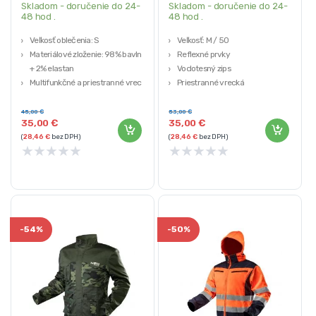
Skladom - doručenie do 24-
Skladom - doručenie do 24-
48 hod .
48 hod .
Veľkosť oblečenia: S
Veľkosť: M / 50
Materiálové zloženie: 98% bavlna
Reflexné prvky
+ 2% elastan
Vodotesný zips
Multifunkčné a priestranné vrecká
Priestranné vrecká
CE certifikát v súlade s EN ISO
100% polyester
13688: 2013
45,00
€
53,00
€
35,00
€
35,00
€
(
28,46
€
bez DPH)
(
28,46
€
bez DPH)
★
★
★
★
★
★
★
★
★
★
-
54%
-
50%