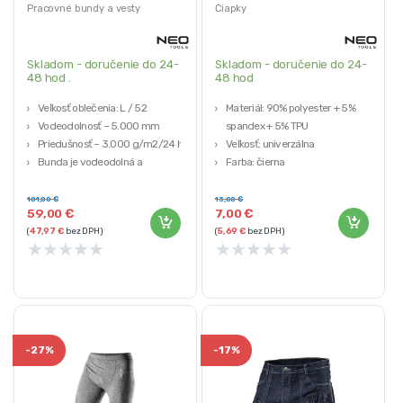
NEO 81-559-L
Pracovné bundy a vesty
Čiapky
Skladom - doručenie do 24-
Skladom - doručenie do 24-
48 hod .
48 hod
Veľkosť oblečenia: L / 52
Materiál: 90% polyester + 5%
Vodeodolnosť – 5.000 mm
spandex + 5% TPU
Priedušnosť – 3.000 g/m2/24 h
Veľkosť: univerzálna
Bunda je vodeodolná a
Farba: čierna
vetruvzdorná
Veľké, priestranné vrecká so
101,00
€
13,00
€
59,00
€
7,00
€
zipsom
(
47,97
€
bez DPH)
(
5,69
€
bez DPH)
★
★
★
★
★
★
★
★
★
★
-
27%
-
17%