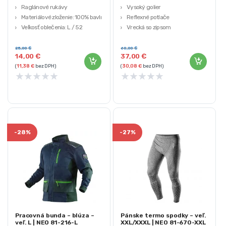
Raglánové rukávy
Vysoký golier
Materiálové zloženie: 100% bavlna
Reflexné potlače
Veľkosť oblečenia: L / 52
Vrecká so zipsom
Dizajn v súlade s normou: EN ISO
Výstuhy Cordura
13688: 2013
25,00
€
60,00
€
14,00
€
37,00
€
(
11,38
€
bez DPH)
(
30,08
€
bez DPH)
★
★
★
★
★
★
★
★
★
★
-
28%
-
27%
Pracovná bunda – blúza –
Pánske termo spodky – veľ.
veľ. L | NEO 81-216-L
XXL/XXXL | NEO 81-670-XXL