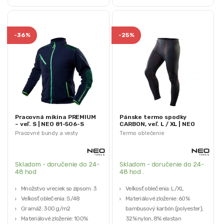
-
36%
-
25%
Pracovná mikina PREMIUM
Pánske termo spodky
– veľ. S | NEO 81-506-S
CARBON, veľ. L / XL | NEO
81-673-L / XL
Pracovné bundy a vesty
Termo oblečenie
Skladom - doručenie do 24-
Skladom - doručenie do 24-
48 hod
48 hod .
Množstvo vreciek so zipsom: 3
Veľkosť oblečenia: L/XL
Veľkosť oblečenia: S/48
Materiálové zloženie: 60%
Gramáž: 300 g/m2
bambusový karbón (polyester),
Materiálové zloženie: 100%
32% nylon, 8% elastan