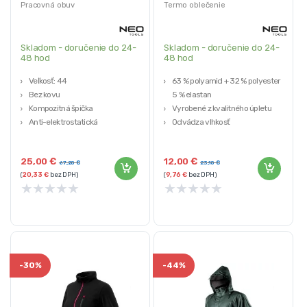
44
Pracovná obuv
Termo oblečenie
Skladom - doručenie do 24-
Skladom - doručenie do 24-
48 hod
48 hod
Veľkosť:
44
63 % polyamid + 32 % polyester +
Bez kovu
5 % elastan
Kompozitná špička
Vyrobené z kvalitného úpletu
Anti-elektrostatická
Odvádza vlhkosť
Protišmyková
25,00
€
12,00
€
67,20
€
23,10
€
(
20,33
€
bez DPH)
(
9,76
€
bez DPH)
★
★
★
★
★
★
★
★
★
★
-
30%
-
44%