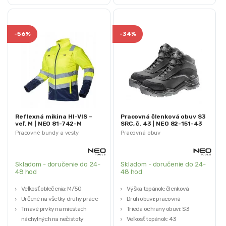
-
56%
-
34%
Reflexná mikina HI-VIS –
Pracovná členková obuv S3
veľ. M | NEO 81-742-M
SRC, č. 43 | NEO 82-151-43
Pracovné bundy a vesty
Pracovná obuv
Skladom - doručenie do 24-
Skladom - doručenie do 24-
48 hod
48 hod
Veľkosť oblečenia: M/50
Výška topánok: členková
Určené na všetky druhy práce
Druh obuvi: pracovná
Tmavé prvky na miestach
Trieda ochrany obuvi: S3
náchylných na nečistoty
Veľkosť topánok: 43