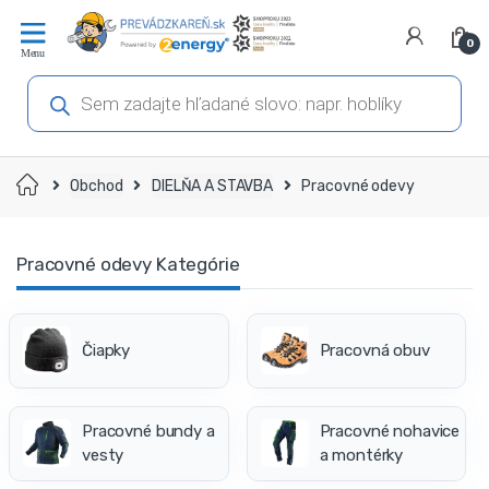
Prejsť
Prejsť
na
na
0
navigáciu
obsah
Products
search
Domov
Obchod
DIELŇA A STAVBA
Pracovné odevy
Pracovné odevy Kategórie
Čiapky
Pracovná obuv
Pracovné bundy a
Pracovné nohavice
vesty
a montérky