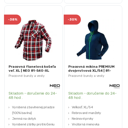
-
38%
-
30%
Pracovná flanelová košeľa
Pracovná mikina PREMIUM
veľ. XL | NEO 81-540-XL
dvojvrstvová XL/54 | 81-
511-XL
Pracovné bundy a vesty
Pracovné bundy a vesty
Skladom - doručenie do 24-
Skladom - doručenie do 24-
48 hod .
48 hod .
Vyrobená z bavlnenej priadze
Veľkosť: XL/54
(100% bavlna)
Rebrované manžety
Jemná na dotyk
Neónové prvky
Vyrobené z látky proti krčeniu
Vnútorná menovka