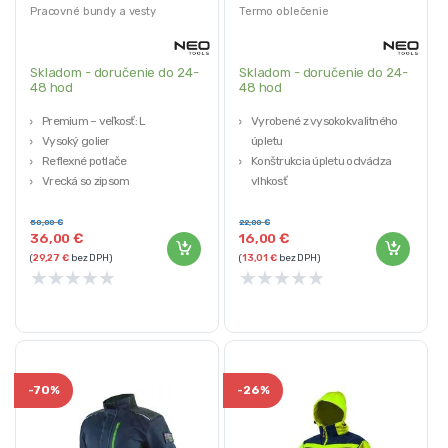
/ XXXL
Pracovné bundy a vesty
Termo oblečenie
Skladom - doručenie do 24-
Skladom - doručenie do 24-
48 hod
48 hod
Premium – veľkosť: L
Vyrobené z vysokokvalitného
Vysoký golier
úpletu
Reflexné potlače
Konštrukcia úpletu odvádza
Vrecká so zipsom
vlhkosť
Výstuhy Cordura
Farba: sivá
50,00
€
22,00
€
36,00
€
16,00
€
(
29,27
€
bez DPH)
(
13,01
€
bez DPH)
★
★
★
★
★
★
★
★
★
★
-
70%
-
26%