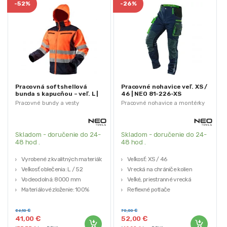
-
52%
-
26%
Pracovná softshellová
Pracovné nohavice veľ. XS /
bunda s kapucňou – veľ. L |
46 | NEO 81-226-XS
NEO 81-701-L
Pracovné bundy a vesty
Pracovné nohavice a montérky
Skladom - doručenie do 24-
Skladom - doručenie do 24-
48 hod .
48 hod .
Vyrobené z kvalitných materiálov
Veľkosť: XS
/ 46
Veľkosť oblečenia: L / 52
Vrecká na chrániče kolien
Vodeodolná: 8000 mm
Veľké, priestranné vrecká
Materiálové zloženie: 100%
Reflexné potlače
polyester
Výstuž Cordura
Úroveň priedušnosti: 3000
86,10
€
70,00
€
41,00
€
52,00
€
g/m2/24h