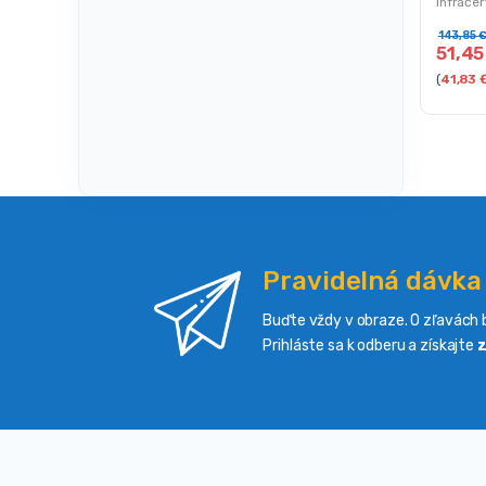
Infrače
143,85
51,4
(
41,83
Pravidelná dávka
Buďte vždy v obraze. O zľavách b
Prihláste sa k odberu a získajte
z