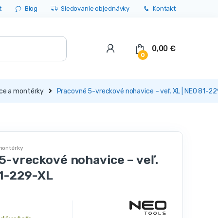
t
Blog
Sledovanie objednávky
Kontakt
0,00
€
0
ce a montérky
Pracovné 5-vreckové nohavice – veľ. XL | NEO 81-2
montérky
5-vreckové nohavice – veľ.
81-229-XL