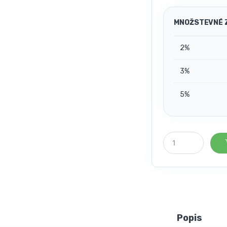
MNOŽSTEVNÉ 
2%
3%
5%
P
o
č
e
t
k
u
s
o
Popis
v