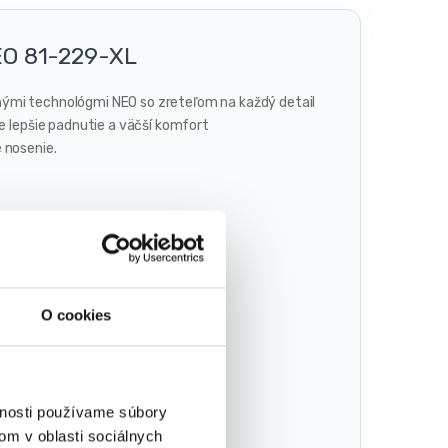
NEO 81-229-XL
nými technológmi NEO so zreteľom na každý detail
je lepšie padnutie a väčší komfort
 nosenie.
O cookies
vnosti používame súbory
om v oblasti sociálnych