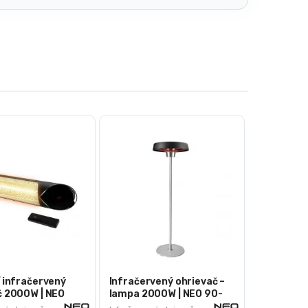
í infračervený
Infračervený ohrievač –
č 2000W | NEO
lampa 2000W | NEO 90-
036