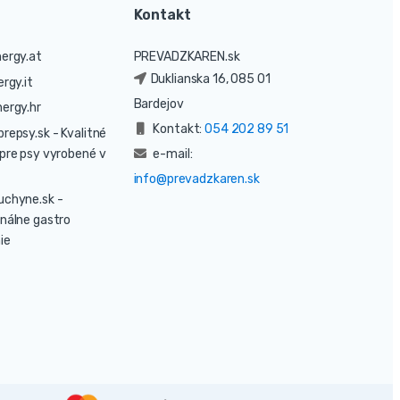
Kontakt
ergy.at
PREVADZKAREN.sk
Duklianska 16, 085 01
rgy.it
Bardejov
ergy.hr
Kontakt:
054 202 89 51
prepsy.sk
- Kvalitné
pre psy vyrobené v
e-mail:
info@prevadzkaren.sk
uchyne.sk
-
nálne gastro
ie