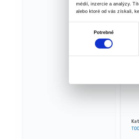
médií, inzercie a analýzy. Tí
alebo ktoré od vás získali, ke
V
Potrebné
ý
b
Ma
e
r
s
ú
Vý
h
l
a
s
u
Kat
TO