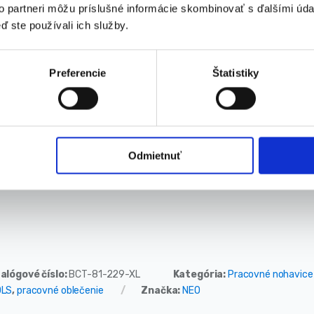
Veľkosť oblečenia: XL/54
to partneri môžu príslušné informácie skombinovať s ďalšími údaj
Dĺžka vonkajšej strany nohavíc: 110 cm
ď ste používali ich služby.
Vnútorná dĺžka: 83 cm
Šírka pásu: 46 cm
Šírka bokov: 54 cm
Preferencie
Štatistiky
teriálové zloženie:
98% bavlna + 2% elastan
410 gsm
Odmietnuť
robca
: NEO Tools
alógové číslo:
BCT-81-229-XL
Kategória:
Pracovné nohavice
OLS
,
pracovné oblečenie
Značka:
NEO