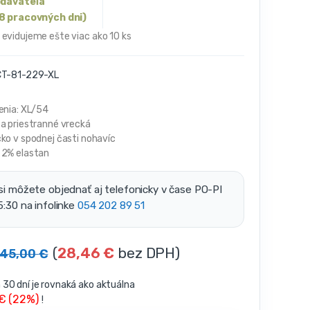
odávateľa
8 pracovných dni)
 evidujeme ešte viac ako 10 ks
T-81-229-XL
enia: XL/54
a priestranné vrecká
ko v spodnej časti nohavíc
 2% elastan
si môžete objednať aj telefonicky v čase PO-PI
5:30 na infolinke
054 202 89 51
(
28,46
€
bez DPH)
45,00
€
30 dní je rovnaká ako aktuálna
 € (22%)
!