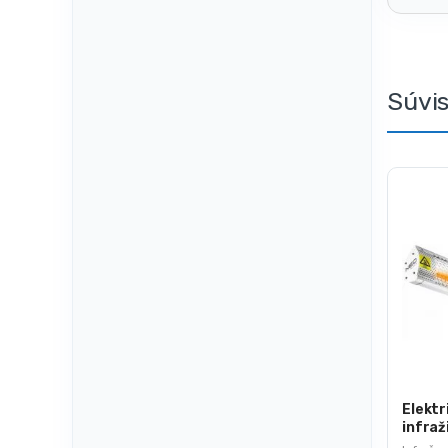
Súvi
Elektr
infraž
90-03