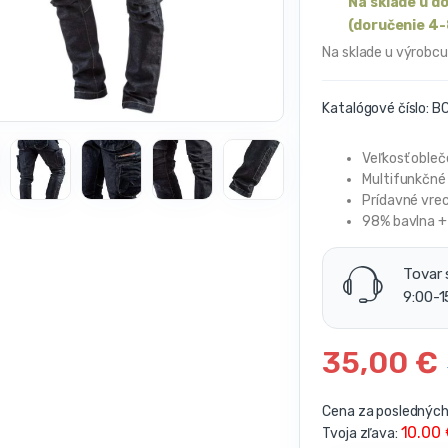
Na sklade u d
(doručenie 4-
Na sklade u výrobcu
Katalógové číslo:
BC
Veľkosť obleč
Multifunkčné 
Prídavné vrec
98% bavlna +
Tovar 
9:00-1
35,00
€
Cena za posledných 
10.00
Tvoja zľava: