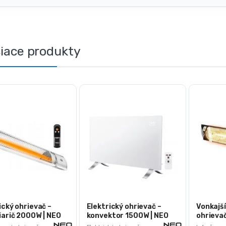
siace produkty
ický ohrievač –
Elektrický ohrievač –
Vonkajš
iarič 2000W | NEO
konvektor 1500W | NEO
ohrieva
0
90-091
90-039