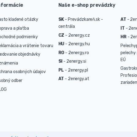
nformácie
Naše e-shop prevádzky
asto kladené otázky
SK
-
Prevádzkareň.sk -
AT
-
2en
centrála
oprava a platba
IT
-
2ene
CZ
-
2energy.cz
bchodné podmienky
HR
-
2en
HU
-
2energy.hu
eklamácia a vrátenie tovaru
Pelechy
RO
-
2energy.ro
pelechy 
ledovanie objednávky
EÚ
SI
-
2energy.si
známenia
Gastrok
PL
-
2energy.pl
chrana osobných údajov
Profesio
AT
-
2energy.at
sobný odber
zariaden
LOG