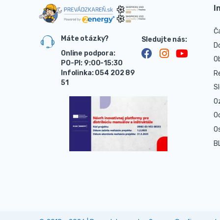
I
Č
Máte otázky?
D
Online podpora:
O
PO-PI: 9:00-15:30
Infolinka: 054 202 89
R
51
S
O
O
O
B