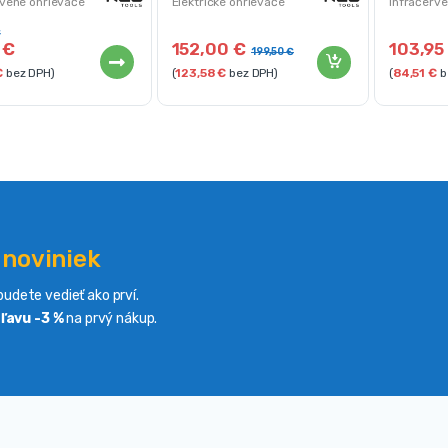
rvené ohrievače
Elektrické ohrievače
Infračerv
€
5
€
152,00
€
103,9
199,50
€
€
bez DPH)
(
123,58
€
bez DPH)
(
84,51
€
b
 noviniek
udete vedieť ako prví.
ľavu -3 %
na prvý nákup.