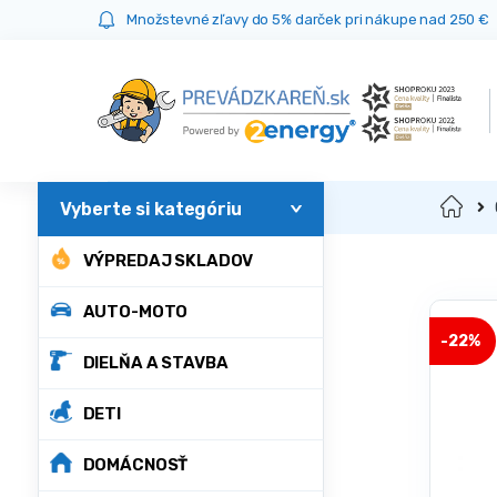
Prejsť
Prejsť
Množstevné zľavy do 5% darček pri nákupe nad 250 €
na
na
navigáciu
obsah
Domov
VÝPREDAJ SKLADOV
AUTO-MOTO
-
22%
DIELŇA A STAVBA
DETI
DOMÁCNOSŤ