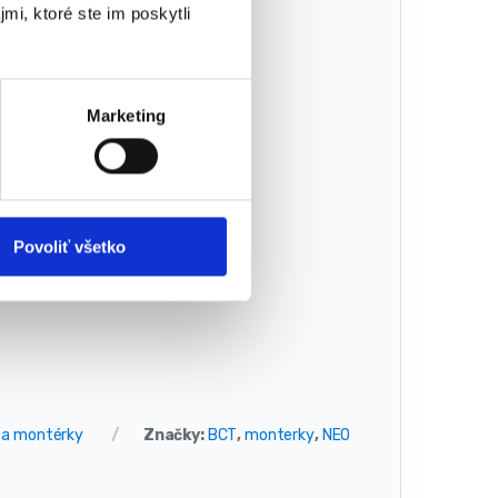
mi, ktoré ste im poskytli
Marketing
Povoliť všetko
 a montérky
Značky:
BCT
,
monterky
,
NEO