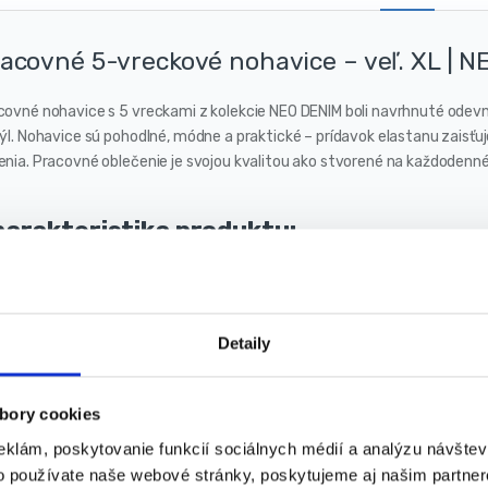
acovné 5-vreckové nohavice – veľ. XL | 
covné nohavice s 5 vreckami z kolekcie NEO DENIM boli navrhnuté odev
týl. Nohavice sú pohodlné, módne a praktické – prídavok elastanu zaisťu
enia. Pracovné oblečenie je svojou kvalitou ako stvorené na každodenné
arakteristika produktu:
Multifunkčné a priestranné vrecká
V rozkroku a pod kolenom panel zvyšujúci komfort používania
Prídavné vrecko v spodnej časti nohavíc
Detaily
Kožené vsadky s logom
Vnútorná vložka s názvom
CE certifikát v súlade s EN ISO 13688: 2013
bory cookies
ozmery:
eklám, poskytovanie funkcií sociálnych médií a analýzu návšte
o používate naše webové stránky, poskytujeme aj našim partner