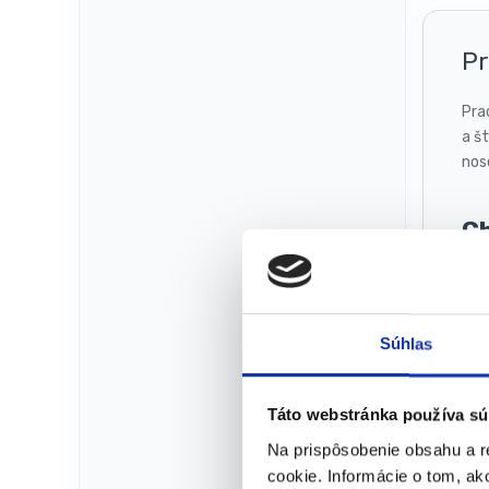
Pr
Pra
a š
nos
Ch
Súhlas
Táto webstránka používa sú
R
Na prispôsobenie obsahu a r
cookie. Informácie o tom, ak