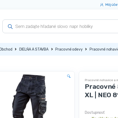
Môj úče
Products
search
Obchod
DIELŇA A STAVBA
Pracovné odevy
Pracovné nohavi
🔍
Pracovné nohavice a 
Pracovné 
XL | NEO 
Dostupnosť: