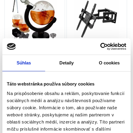
Sada – karafa na whisky –
Otočný držiak na televízor,
glóbus | Malatec 22553
32-65’‚ 40kg | KD5969
Doplnky do obývačky
Doplnky do obývačky
Súhlas
Detaily
O cookies
Na objednávku (doručenie
Na sklade u dodávateľa
4-9 pracovných dni)
(doručenie 4-8 pracovných
dni)
Táto webstránka používa súbory cookies
materiál: sklo, drevo, korok
Na prispôsobenie obsahu a reklám, poskytovanie funkcií
Veľkosť televízorov: 32„ – 65“
rozmery: 20 x 13 x 22 cm
Maximálne zaťaženie: 40 kg
sociálnych médií a analýzu návštevnosti používame
vhodný darček pre každého
Štandard VESA: 100×100,
chlapa
súbory cookie. Informácie o tom, ako používate naše
200×200, 400×200, 400×400
veľká sada
webové stránky, poskytujeme aj našim partnerom v
Značka: KRAFT&DELE
poháre a kocky ľadu súčasťou
33,00
€
26,00
€
oblasti sociálnych médií, inzercie a analýzy. Títo partneri
28,00
€
18,00
€
sady
môžu príslušné informácie skombinovať s ďalšími
(
22,76
€
bez DPH)
(
14,63
€
bez DPH)