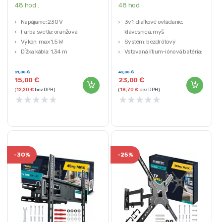
48 hod .
48 hod
Napájanie: 230 V
3v1: diaľkové ovládanie,
Farba svetla: oranžová
klávesnica, myš
Výkon: max 1,5 W
Systém: bezdrôtový
Dĺžka kábla: 1,34 m
Vstavaná lítium-iónová batéria:
Odporúčané pre miestnosti 10-15
300 mAh / 3,7 V
m2
Nabíjanie: USB – micro USB (kábel
21,00
€
42,00
€
15,00
€
23,00
€
súčasťou balenia)
(
12,20
€
bez DPH)
(
18,70
€
bez DPH)
Vzdialenosť: 10 m
★
★
★
★
★
★
★
★
★
★
-
30%
-
25%