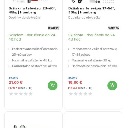
Držiak na televízor 23-60″,
Držiak na televízor 17-56″,
45kg | Humberg
30kg | Humberg
Doplnky do obývačky
Doplnky do obývačky
Skladom - doručenie do 24-
Skladom - doručenie do 24-
48 hod
48 hod
Podporovaná veľkosť obrazovky:
Podporovaná veľkosť obrazovky:
23–60 palcov
17–56 palcov
Maximálne zaťaženie: 45 kg
Maximálne zaťaženie: 30 kg
Horizontálne nastavenie: až 120°
Horizontálne nastavenie: až 180°
Vertikálne nastavenie: -8° až 12°
Vertikálne nastavenie: -15° až 5°
Nastavenie vzdialenosti od steny:
Nastavenie vzdialenosti od steny:
30,00
€
24,00
€
21,00
€
18,00
€
6–37 cm
5,4–42,5 cm
(
17,07
€
bez DPH)
(
14,63
€
bez DPH)
★
★
★
★
★
★
★
★
★
★