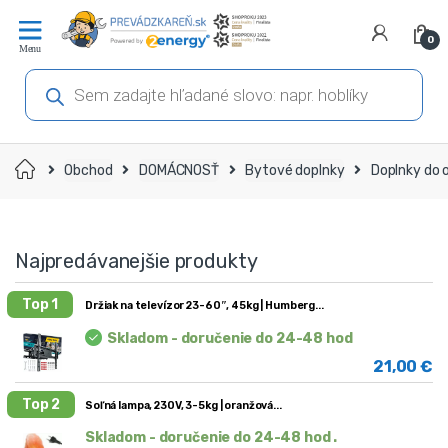
Prejsť
Prejsť
na
na
0
navigáciu
obsah
Products
search
Domov
Obchod
DOMÁCNOSŤ
Bytové doplnky
Doplnky do
Najpredávanejšie produkty
Top 1
Držiak na televízor 23-60″, 45kg | Humberg
Skladom - doručenie do 24-48 hod
21,00
€
Top 2
Soľná lampa, 230V, 3-5kg | oranžová
Skladom - doručenie do 24-48 hod .