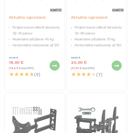
Aktuálne vypredané
Aktuálne vypredané
Podporovaná veľkosť obrazovky:
Podporovaná veľkosť obrazovky:
32–70 palcov
32–80 palcov
Maximálne zaťaženie: 45 kg
Maximálne zaťaženie: 70 kg
Horizontálne nastavenie: až 120°
Horizontálne nastavenie: až 120°
Vertikálne nastavenie: -8° až 12°
Vertikálne nastavenie: -5° až 8°
Nastavenie vzdialenosti od steny:
Nastavenie vzdialenosti od steny:
27,00
€
42,00
€
18,00
€
26,00
€
6–43 cm
6,5 – 43 cm
(
14,63
€
bez DPH)
(
21,14
€
bez DPH)
★
★
★
★
★
★
★
★
★
★
(9)
(7)