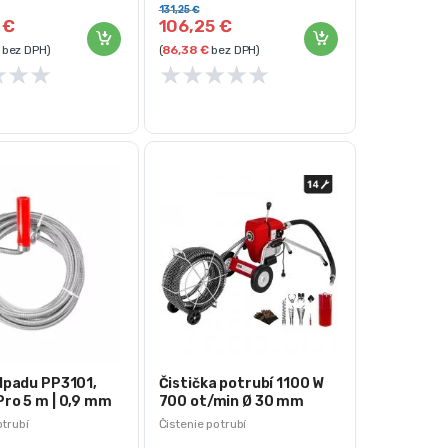
131,25
€
0
€
106,25
€
bez DPH)
(
86,38
€
bez DPH)
★
★
★
★
★
★
★
★
odpadu PP3101,
Čistička potrubí 1100 W
Pro 5 m | 0,9 mm
700 ot/min Ø 30 mm
otrubí
Čistenie potrubí