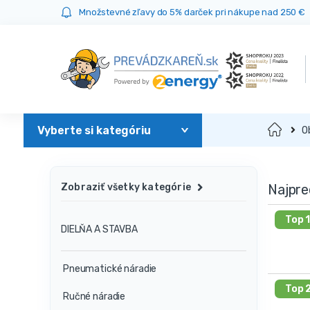
Prejsť
Prejsť
Množstevné zľavy do 5% darček pri nákupe nad 250 €
na
na
navigáciu
obsah
Domov
O
Najpre
Zobraziť všetky kategórie
Top 
DIELŇA A STAVBA
Pneumatické náradie
Top 
Ručné náradie