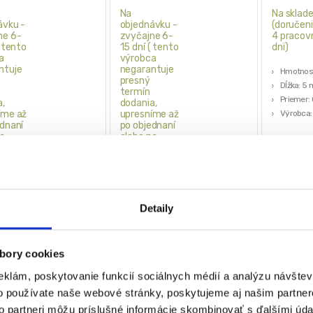
Na
Na sklad
ávku -
objednávku -
(doručeni
ne 6-
zvyčajne 6-
4 pracov
( tento
15 dní ( tento
dni)
a
výrobca
ntuje
negarantuje
Hmotnosť
presný
Dĺžka: 5 
termín
Priemer:
a,
dodania,
íme až
upresníme až
Výrobca:
ednaní
po objednaní
na
alebo na
)
dopyt )
9,98
€
ka: Ø 16 mm
Sada 4 vrtákov
(
8,11
€
bez
rúry: Ø 30 – 100 mm
Jednoduchý kombinovateľný
★
★
 dĺžka špirály: 14,7 m
mechanizmus
Detaily
špirálových prvkov: 6
Univerzálne použitie
ál: pružinová oceľ
Čistenie bez chemikálií
Vhodný na použitie vo vlhkom
78,75
€
bory cookies
prostredí
95
€
63,75
€
eklám, poskytovanie funkcií sociálnych médií a analýzu návšte
€
bez DPH)
(
51,83
€
bez DPH)
★
★
★
★
★
★
★
★
o používate naše webové stránky, poskytujeme aj našim partner
to partneri môžu príslušné informácie skombinovať s ďalšími údaj