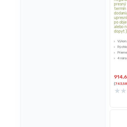
presný
termín
dodani
upresn
po obj
alebo 
dopyt 
Výkon
Rýchlo
Prieme
4 nára
S bub
914,
(
743,5
★
★