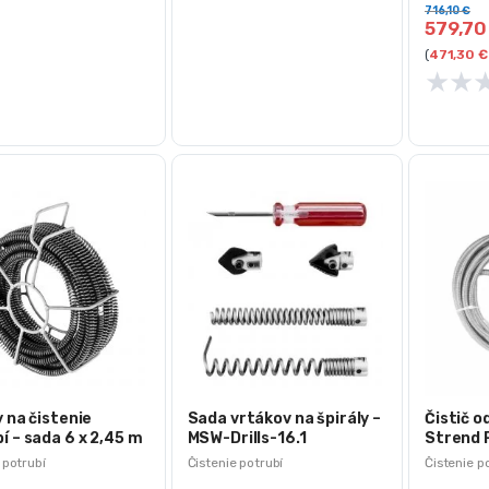
716,10
€
579,7
(
471,30
€
★
★
y na čistenie
Sada vrtákov na špirály –
Čistič 
í – sada 6 x 2,45 m
MSW-Drills-16.1
Strend 
6 mm
 potrubí
Čistenie potrubí
Čistenie p