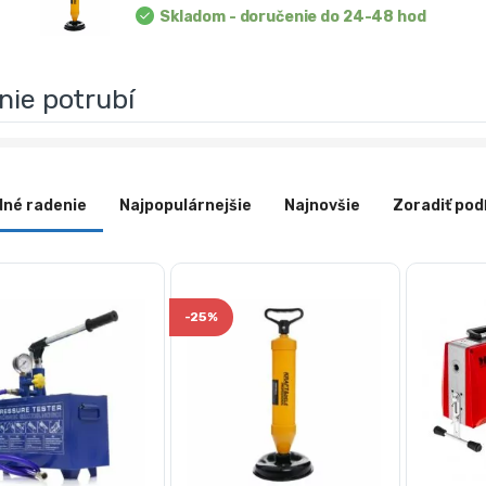
Skladom - doručenie do 24-48 hod
nie potrubí
dné radenie
Najpopulárnejšie
Najnovšie
Zoradiť pod
-
25%