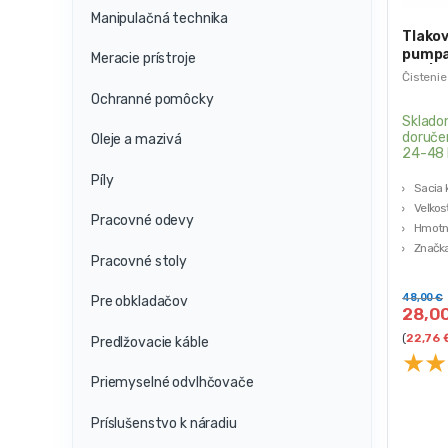
Manipulačná technika
Tlako
pumpa
Meracie prístroje
12L | 
Čistenie
Ochranné pomôcky
Sklado
doruče
Oleje a mazivá
24-48 
Píly
Sacia 
Veľkos
Pracovné odevy
Hmotno
Značka
Pracovné stoly
48,00
€
Pre obkladačov
28,0
(
22,76
Predlžovacie káble
★
★
Priemyselné odvlhčovače
Príslušenstvo k náradiu