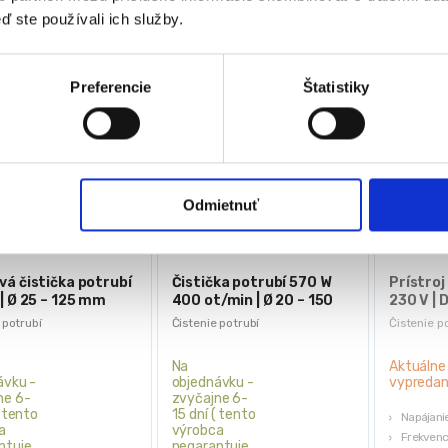
ď ste používali ich služby.
Preferencie
Štatistiky
Odmietnuť
á čistička potrubí
Čistička potrubí 570 W
Prístroj
| Ø 25 – 125 mm
400 ot/min | Ø 20 – 150
230 V |
mm
 potrubí
Čistenie potrubí
Čistenie p
Na
Aktuálne
ávku -
objednávku -
vypreda
ne 6-
zvyčajne 6-
( tento
15 dní ( tento
Napájani
a
výrobca
Frekvenc
ntuje
negarantuje