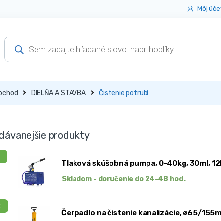
Môj úče
Products
search
bchod
DIELŇA A STAVBA
Čistenie potrubí
dávanejšie produkty
1
Tlaková skúšobná pumpa, 0-40kg, 30ml, 12
Skladom - doručenie do 24-48 hod .
2
Čerpadlo na čistenie kanalizácie, ø65/155