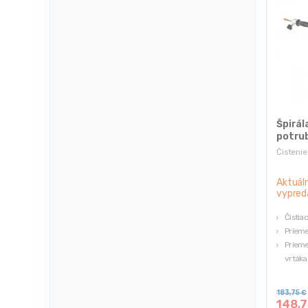
Špirál
potrubí
m
Čistenie
Aktuál
vypred
Čistiac
Prieme
Prieme
vrták
Pohon
skrut
183,75
€
Zaisť
148,