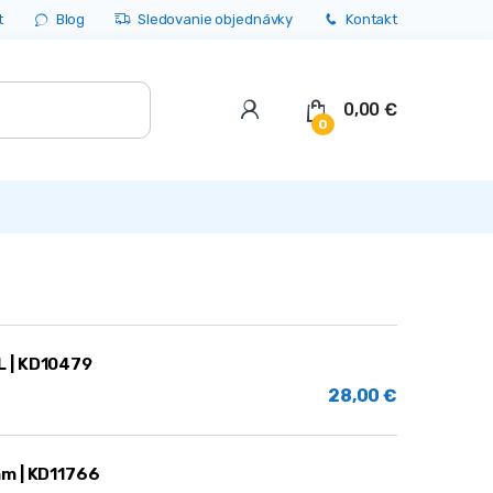
t
Blog
Sledovanie objednávky
Kontakt
0,00
€
0
L | KD10479
28,00
€
mm | KD11766