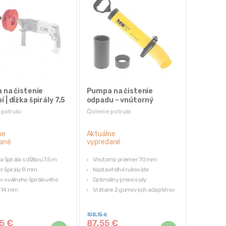
a na čistenie
Pumpa na čistenie
 | dĺžka špirály 7,5
odpadu – vnútorný
priemer 70 mm
 potrubí
Čistenie potrubí
ne
Aktuálne
ané
vypredané
a špirála s dĺžkou 7,5 m
Vnútorný priemer 70 mm
r špirály 8 mm
Nastaviteľné rukoväte
r oválneho špirálového
Optimálny prenos sily
a 14 mm
Vrátane 2 gumových adaptérov
 akumulátorovým
kovačom
108,15
€
ovací mechanizmus
75
€
87,55
€