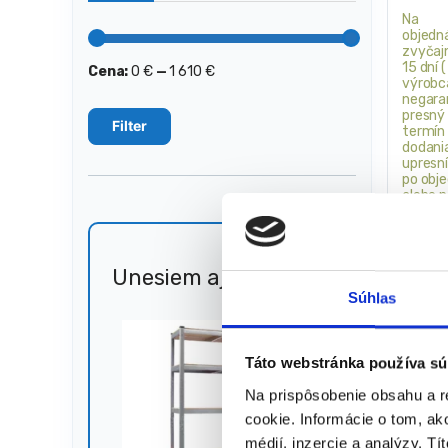
Na
objedn
zvyčaj
15 dní 
Cena:
0 €
—
1 610 €
Minimálna
Maximálna
výrobc
cena
cena
negara
presný
Filter
termín
dodani
upresn
po obj
alebo 
dopyt 
Prípoj
Šírka 
Unesiem aj 🐎
Zľava
51%
Celková
Súhlas
Počet 
Materi
238,35
€
Táto webstránka používa sú
192,
Na prispôsobenie obsahu a r
(
156,87
★
★
cookie. Informácie o tom, ak
médií, inzercie a analýzy. Tí