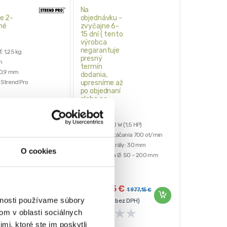
e
Na
e 2-
objednávku -
né
zvyčajne 6-
15 dní ( tento
výrobca
negarantuje
: 1,25 kg
presný
m
termín
 0,9 mm
dodania,
 Strend Pro
upresníme až
po objednaní
alebo na
dopyt )
11,13
€
Výkon: 1100 W (1,5 HP)
 DPH)
Rýchlosť otáčania 700 ot/min
★
★
★
Priemer špirály: 30 mm
O cookies
Na potrubia Ø: 50 – 200 mm
Veľké kolesá – jednoduchá mobilita
1 600,55
€
1 977,15
€
vnosti používame súbory
(
1 301,26
€
bez DPH)
★
★
★
★
★
om v oblasti sociálnych
mi, ktoré ste im poskytli