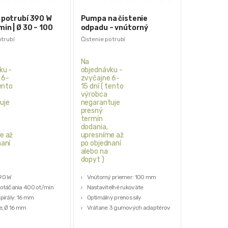
 potrubí 390 W
Pumpa na čistenie
in | Ø 30 – 100
odpadu – vnútorný
priemer 100 mm
otrubí
Čistenie potrubí
Na
ku -
objednávku -
 6-
zvyčajne 6-
tento
15 dní ( tento
výrobca
uje
negarantuje
presný
termín
dodania,
e až
upresníme až
naní
po objednaní
alebo na
dopyt )
90 W
Vnútorný priemer: 100 mm
 otáčania 400 ot/min
Nastaviteľné rukoväte
pirály: 16 mm
Optimálny prenos sily
e, Ø 16 mm
Vrátane 3 gumových adaptérov
 prevedenie v tvare kufra