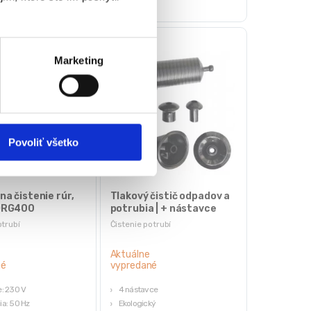
Marketing
Povoliť všetko
 na čistenie rúr,
Tlakový čistič odpadov a
 DRG400
potrubia | + nástavce
otrubí
Čistenie potrubí
Aktuálne
né
vypredané
e: 230 V
4 nástavce
ia: 50 Hz
Ekologický