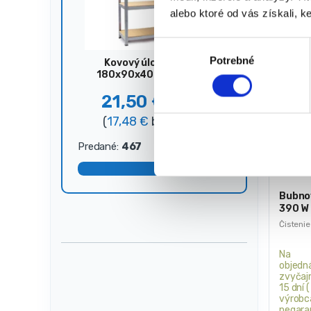
alebo ktoré od vás získali, ke
V
Potrebné
ý
Kovový úložný regál,
180x90x40 cm, 875 kg,
b
strieborný
e
21,50
€
44,00
€
r
(
17,48
€
bez DPH)
s
ú
Predané:
467
Dostupné:
33
h
l
a
Bubnov
390 W 
s
Čistenie
u
Na
objedn
zvyčaj
15 dní 
výrobc
negara