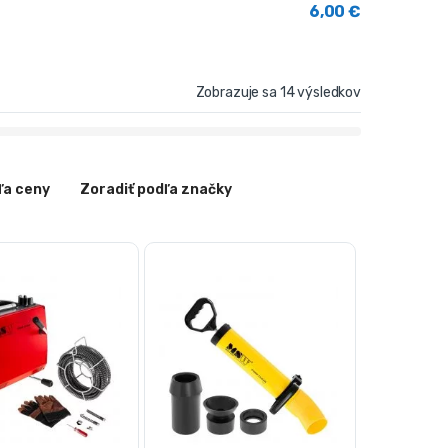
6,00
€
Zobrazuje sa 14 výsledkov
ľa ceny
Zoradiť podľa značky