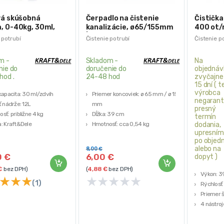
vá skúšobná
Čerpadlo na čistenie
Čistička
, 0-40kg, 30ml,
kanalizácie, ø65/155mm
400 ot/m
KD10479
| KD11766
mm
 potrubí
Čistenie potrubí
Čistenie p
m -
Skladom -
Na
nie do
doručenie do
objednáv
hod .
24-48 hod
zvyčajne
15 dní ( 
výrobca
kapacita: 30 ml/zdvih
Priemer koncoviek: ø 65 mm / ø 155
negarant
ť nádrže: 12L
mm
presný
sť: približne 4 kg
Dĺžka: 39 cm
termín
: Kraft&Dele
Hmotnosť: cca 0,54 kg
dodania,
upresním
po objed
alebo na
8,00
€
0
€
6,00
€
dopyt )
€
bez DPH)
(
4,88
€
bez DPH)
Výkon: 3
★
★
★
★
★
★
★
★
(1)
Rýchlosť
Priemer š
4 nástroj
Praktické