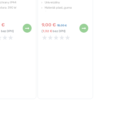
chrany: IP44
Univerzálny
tora: 390 W
Materiál: plast, guma
otáčania: 400 ot./min.
Čierna farba
0
€
9,00
€
18,00
€
€
bez DPH)
(
7,32
€
bez DPH)
★
★
★
★
★
★
★
★