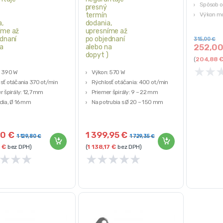
Spôsob o
presný
termín
Výkon mo
a,
dodania,
Rýchlosť 
íme až
upresníme až
ednaní
po objednaní
315,00
€
252,0
na
alebo na
)
dopyt )
(
204,88
★
★
: 390 W
Výkon: 570 W
sť otáčania 370 ot/min
Rýchlosť otáčania: 400 ot/min
r špirály: 12,7 mm
Priemer špirály: 9 – 22 mm
dia, Ø 16 mm
Na potrubia s Ø 20 – 150 mm
nom
Kompaktné prevedenie v tvare
kufra
60
€
1 399,95
€
1 129,80
€
1 729,35
€
8
€
bez DPH)
(
1 138,17
€
bez DPH)
★
★
★
★
★
★
★
★