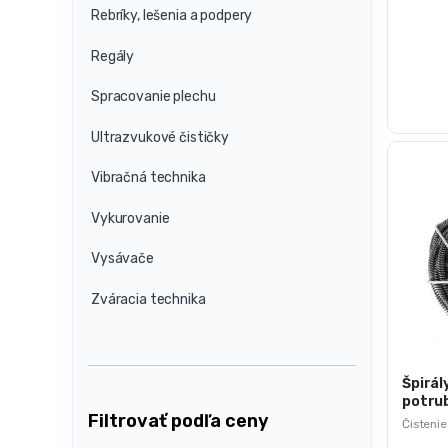
Rebríky, lešenia a podpery
Regály
Spracovanie plechu
Ultrazvukové čističky
Vibračná technika
Vykurovanie
Vysávače
Zváracia technika
Špirál
potrub
Filtrovať podľa ceny
/ Ø 1
Čistenie