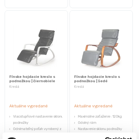
Fínske hojdacie kreslo s
Fínske hojdacie kreslo s
podnožkou | čiernobiele
podnožkou | šedé
Kreslá
Kreslá
Aktuálne vypredané
Aktuálne vypredané
Viacstupňové nastavenie sklonu
Maximálne zaťaženie : 120kg
podnožky
Odolný rám
Odnímateľný poťah vyrobený z
Nastavenie sklonu podnožky
ekokože
Pohodlné sedadlo s mäkkou