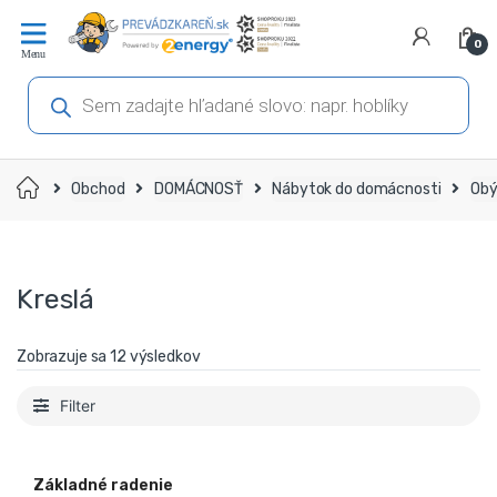
Prejsť
Prejsť
na
na
0
navigáciu
obsah
Products
search
Domov
Obchod
DOMÁCNOSŤ
Nábytok do domácnosti
Obý
Kreslá
Zobrazuje sa 12 výsledkov
Filter
Základné radenie