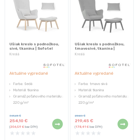
Ušiak kreslo s podnožkou,
Ušiak kreslo s podnožkou,
sivé, tkanina | Sofotel
tmavosivé, tkanina |
Sofotel
Kreslá
Kreslá
Aktuálne vypredané
Aktuálne vypredané
Farba: šedá
Farba: tmavo sivá
Materiál: tkanina
Materiál: tkanina
Gramáž poťahového materiálu :
Gramáž poťahového materiálu :
220 g/m²
220 g/m²
Materiál nôh: buk
Materiál nôh: buk
Obsah setu : kreslo,
Obsah setu : kreslo,
345,45
€
254,10
€
254,10
€
219,45
€
podnožka, vankúš ZDARMA
podnožka, vankúš ZDARMA
(
206,59
€
bez DPH)
(
178,41
€
bez DPH)
★
★
★
★
★
★
★
★
★
★