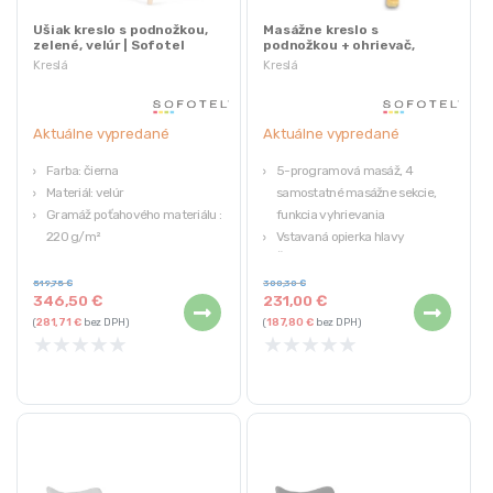
Ušiak kreslo s podnožkou,
Masážne kreslo s
zelené, velúr | Sofotel
podnožkou + ohrievač,
čierne | Sofotel
Kreslá
Kreslá
Aktuálne vypredané
Aktuálne vypredané
Farba: čierna
5-programová masáž, 4
Materiál: velúr
samostatné masážne sekcie,
Gramáž poťahového materiálu :
funkcia vyhrievania
220 g/m²
Vstavaná opierka hlavy
Materiál nôh: buk
Široká drevená základňa
Obsah setu : kreslo,
Podrúčky potiahnuté mäkkou
519,75
€
300,30
€
346,50
€
231,00
€
podnožka, vankúš ZDARMA
ekologickou kožou
(
281,71
€
bez DPH)
(
187,80
€
bez DPH)
Hmotnosť 18 kg
★
★
★
★
★
★
★
★
★
★