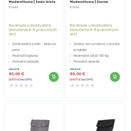
ModernHome | šedo-biele
ModernHome | čierne
Kreslá
Kreslá
Na sklade u dodávateľa
Na sklade u dodávateľa
(doručenie 4-8 pracovných
(doručenie 4-8 pracovných
dni)
dni)
Odnímateľný poťah – ľahko sa
Odolný rám vyrobený z ohnutej
perie
preglejky
Možnosť hojdania
Maximálna záťaž: 120 kg
Pohodlné sedadlo
Pohodlné sedadlo
Maximálna záťaž: 120 kg
Celková výška: 96 cm
120,00
€
120,00
€
85,00
€
85,00
€
(
69,11
€
bez DPH)
(
69,11
€
bez DPH)
★
★
★
★
★
★
★
★
★
★