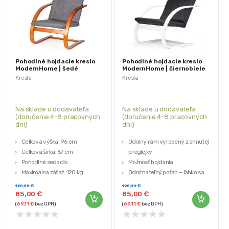
Pohodlné hojdacie kreslo
Pohodlné hojdacie kreslo
ModernHome | šedé
ModernHome | čiernobiele
Kreslá
Kreslá
Na sklade u dodávateľa
Na sklade u dodávateľa
(doručenie 4-8 pracovných
(doručenie 4-8 pracovných
dni)
dni)
Celková výška: 96 cm
Odolný rám vyrobený z ohnutej
Celková šírka: 67 cm
preglejky
Pohodlné sedadlo
Možnosť hojdania
Maximálna záťaž: 120 kg
Odnímateľný poťah – ľahko sa
perie
120,00
€
120,00
€
Pohodlné sedadlo
85,00
€
85,00
€
(
69,11
€
bez DPH)
(
69,11
€
bez DPH)
★
★
★
★
★
★
★
★
★
★