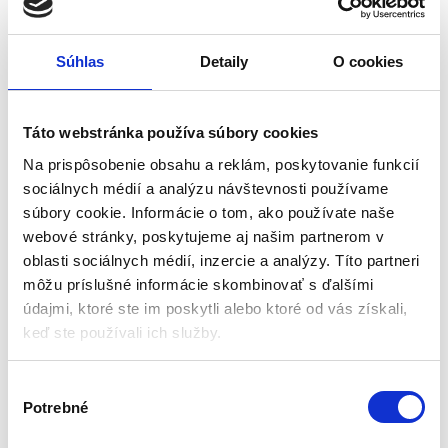
Maximálne zaťaženie : 120 kg
opierkou hlavy
Možnosť hojdania
89,25
€
89,25
€
68,15
€
68,15
€
Súhlas
Detaily
O cookies
(
55,40
€
bez DPH)
(
55,40
€
bez DPH)
★
★
★
★
★
★
★
★
★
★
Táto webstránka používa súbory cookies
Na prispôsobenie obsahu a reklám, poskytovanie funkcií
sociálnych médií a analýzu návštevnosti používame
súbory cookie. Informácie o tom, ako používate naše
webové stránky, poskytujeme aj našim partnerom v
oblasti sociálnych médií, inzercie a analýzy. Títo partneri
môžu príslušné informácie skombinovať s ďalšími
údajmi, ktoré ste im poskytli alebo ktoré od vás získali,
keď ste používali ich služby.
Fínske hojdacie kreslo s
Ušiak kreslo s podnožkou,
podnožkou | šedo-biele
čierne, velúr | Sofotel
V
Kreslá
Kreslá
Potrebné
ý
b