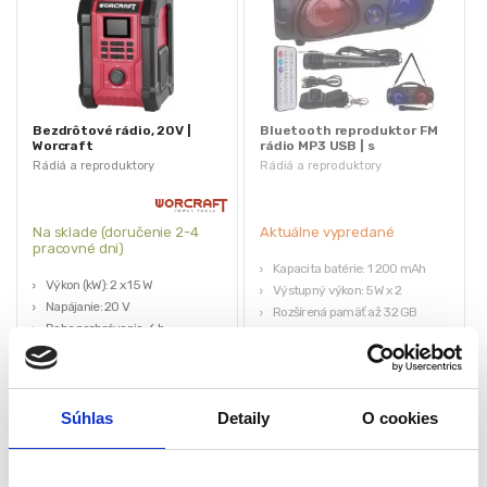
Bezdrôtové rádio, 20V |
Bluetooth reproduktor FM
Worcraft
rádio MP3 USB | s
mikrofónom
Rádiá a reproduktory
Rádiá a reproduktory
Na sklade (doručenie 2-4
Aktuálne vypredané
pracovné dni)
Kapacita batérie: 1 200 mAh
Výkon (kW): 2 x 15 W
Výstupný výkon: 5W x 2
Napájanie: 20 V
Rozšírená pamäť až 32 GB
Doba prehrávania: 6 h
LED podsvietenie
Bluetooth: áno
Efektívna vzdialenosť: 15m
Parametre USB výstupu: 5V DC,
57,75
€
1000 mA
44,10
€
180,00
€
125,00
€
Súhlas
Detaily
O cookies
(
35,85
€
bez DPH)
★
★
★
★
★
(
101,63
€
bez DPH)
★
★
★
★
★