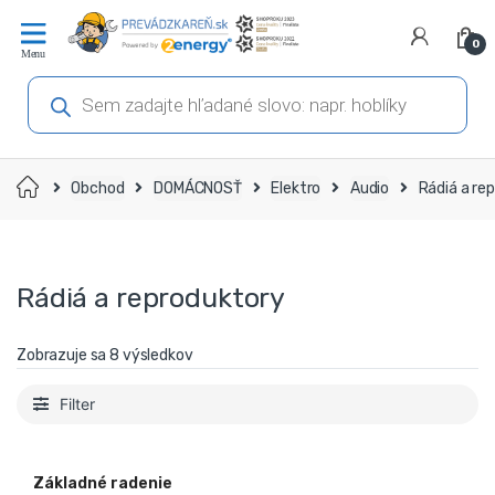
Prejsť
Prejsť
na
na
0
navigáciu
obsah
Products
search
Domov
Obchod
DOMÁCNOSŤ
Elektro
Audio
Rádiá a re
Rádiá a reproduktory
Zobrazuje sa 8 výsledkov
Filter
Základné radenie