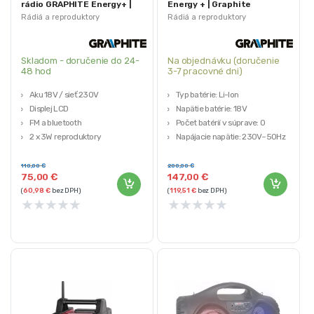
rádio GRAPHITE Energy+ |
Energy + | Graphite
58GE104
Rádiá a reproduktory
Rádiá a reproduktory
Skladom - doručenie do 24-
Na objednávku (doručenie
48 hod
3-7 pracovné dni)
Aku 18V / sieť 230V
Typ batérie: Li-Ion
Displej LCD
Napätie batérie: 18 V
FM a bluetooth
Počet batérií v súprave: 0
2 x 3W reproduktory
Napájacie napätie: 230V~50Hz
Záruka 3 roky
Reproduktory: 2× 15 W
110,00
€
200,00
€
75,00
€
147,00
€
(
60,98
€
bez DPH)
(
119,51
€
bez DPH)
★
★
★
★
★
★
★
★
★
★