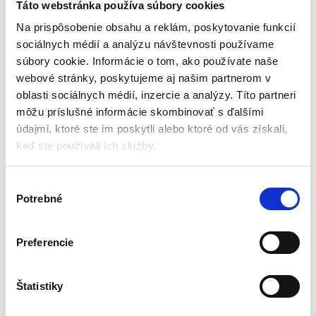
Táto webstránka používa súbory cookies
Na prispôsobenie obsahu a reklám, poskytovanie funkcií
sociálnych médií a analýzu návštevnosti používame
súbory cookie. Informácie o tom, ako používate naše
webové stránky, poskytujeme aj našim partnerom v
oblasti sociálnych médií, inzercie a analýzy. Títo partneri
môžu príslušné informácie skombinovať s ďalšími
údajmi, ktoré ste im poskytli alebo ktoré od vás získali,
keď ste používali ich služby.
Bezdrôtový bluetooth
Mini bezdrôtový
V
reproduktor GB12275 – 1
reproduktor s rádiom
200 mAh
GB12274 – 80 dB
Potrebné
Rádiá a reproduktory
Rádiá a reproduktory
ý
b
e
Aktuálne vypredané
Aktuálne vypredané
Preferencie
r
Rozhranie: USB, MicroUSB
Bluetooth: áno
s
Čítačka kariet microSD/TF
Frekvenčný rozsah: 150 – 18 000
ú
Štatistiky
Funkcia power banky: áno
MHz
h
Kapacita batérie: 1200 mAh
Citlivosť: 80 dB