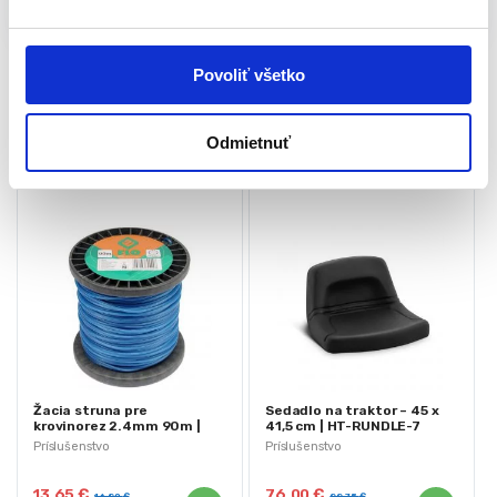
Značky:
strunová hlava
,
strunové hlavy
,
Žacia hlava
,
s
žacie hlavy
Značka:
Iso Trade
u
Povoliť všetko
Súvisiace produkty
Odmietnuť
Žacia struna pre
Sedadlo na traktor – 45 x
krovinorez 2.4mm 90m |
41,5 cm | HT-RUNDLE-7
okrúhla
Príslušenstvo
Príslušenstvo
13,65
€
76,00
€
16,80
€
99,75
€