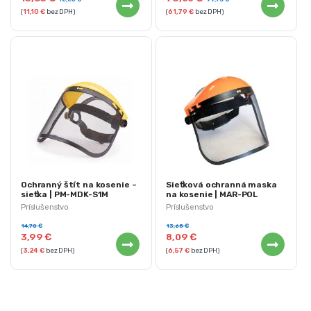
(
11,10
€
bez DPH)
(
61,79
€
bez DPH)
Ochranný štít na kosenie –
Sieťková ochranná maska
sieťka | PM-MDK-S1M
na kosenie | MAR-POL
M83093
Príslušenstvo
Príslušenstvo
14,70
€
13,65
€
3,99
€
8,09
€
(
3,24
€
bez DPH)
(
6,57
€
bez DPH)