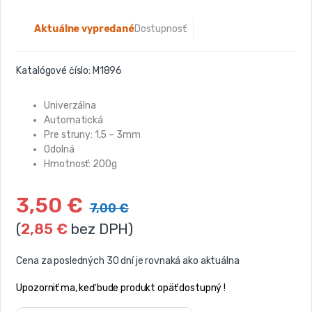
Aktuálne vypredané
Dostupnosť:
Katalógové číslo:
M1896
Univerzálna
Automatická
Pre struny: 1,5 – 3mm
Odolná
Hmotnosť: 200g
3,50
€
7,00
€
(
2,85
€
bez DPH)
Cena za posledných 30 dní je rovnaká ako aktuálna
Upozorniť ma, keď bude produkt opäť dostupný !