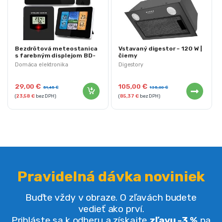
Bezdrôtová meteostanica
Vstavaný digestor – 120 W |
s farebným displejom BD-
čierny
902 | čierna
Domáca elektronika
Digestory
29,00
€
105,00
€
51,45
€
135,00
€
(
23,58
€
bez DPH)
(
85,37
€
bez DPH)
Pravidelná dávka noviniek
Buďte vždy v obraze. O zľavách budete
vedieť ako prví.
Prihláste sa k odberu a získajte
zľavu -3 %
na