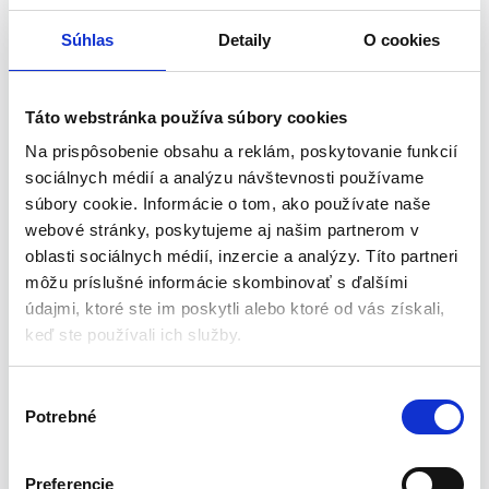
zdravie. Vďaka presnosti týchto meraní sa ľahko vyhnete
nepriaznivým zdravotným následkom súvisiacim s
Súhlas
Detaily
O cookies
klimatizáciou vo vašej domácnosti.
V tejto meteostanici si môžete nastaviť podsvietenie v
troch režimoch: 100%, 50%, 10% alebo podsvietenie úplne
Táto webstránka používa súbory cookies
vypnúť.
Na prispôsobenie obsahu a reklám, poskytovanie funkcií
Možnosť nabíjania cez solárny / fotovoltaický panel
sociálnych médií a analýzu návštevnosti používame
(solárne napájanie)
súbory cookie. Informácie o tom, ako používate naše
Hlavné rysy:
webové stránky, poskytujeme aj našim partnerom v
oblasti sociálnych médií, inzercie a analýzy. Títo partneri
predpoveď počasia na nasledujúcich 12 hodín,
meranie teploty a vlhkosti a indikátor trendu,
môžu príslušné informácie skombinovať s ďalšími
vonkajší alarm vysokej a nízkej teploty,
údajmi, ktoré ste im poskytli alebo ktoré od vás získali,
záznam najnižších a najvyšších meraní teploty a vlhkosti,
keď ste používali ich služby.
barometrický tlak a história ich meraní za posledných 12
hodín,
V
Indikátor skutočnej teploty
Potrebné
ý
kalendár,
b
budík a možnosť nastavenia odloženia,
e
ľahko čitateľné miery
Preferencie