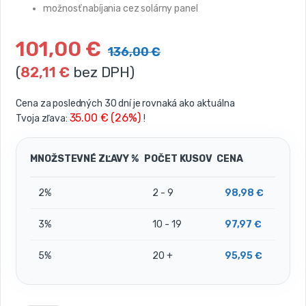
možnosť nabíjania cez solárny panel
101,00
€
136,00
€
(
82,11
€
bez DPH)
Cena za posledných 30 dní je rovnaká ako aktuálna
35.00 € (26%)
Tvoja zľava:
!
MNOŽSTEVNÉ ZĽAVY %
POČET KUSOV
CENA
2%
2 - 9
98,98
€
3%
10 - 19
97,97
€
5%
20 +
95,95
€