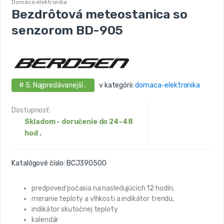
Domáca elektronika
Bezdrôtová meteostanica so
senzorom BD-905
# 5. Najpredávanejší .
v kategórii:
domaca-elektronika
Dostupnosť:
Skladom - doručenie do 24-48
hod .
Katalógové číslo:
BCJ390500
predpoveď počasia na nasledujúcich 12 hodín,
meranie teploty a vlhkosti a indikátor trendu,
indikátor skutočnej teploty
kalendár