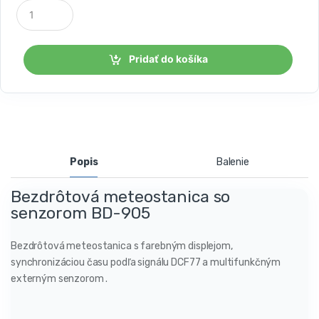
P
o
č
e
t
Pridať do košíka
k
u
s
o
v
Popis
Balenie
Bezdrôtová meteostanica so
senzorom BD-905
Bezdrôtová meteostanica s farebným displejom,
synchronizáciou času podľa signálu DCF77 a multifunkčným
externým senzorom .