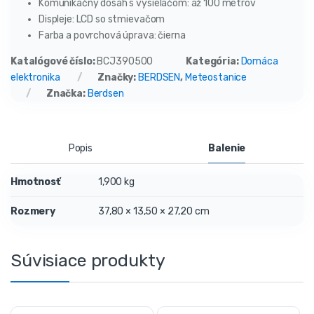
Komunikačný dosah s vysielačom: až 100 metrov
Displeje: LCD so stmievačom
Farba a povrchová úprava: čierna
Katalógové číslo:
BCJ390500
Kategória:
Domáca
elektronika
Značky:
BERDSEN
,
Meteostanice
Značka:
Berdsen
Popis
Balenie
Hmotnosť
1,900 kg
Rozmery
37,80 × 13,50 × 27,20 cm
Súvisiace produkty