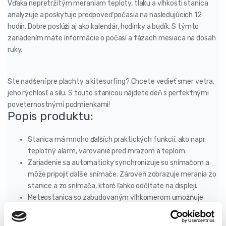
Vďaka nepretržitým meraniam teploty, tlaku a vlhkosti stanica
analyzuje a poskytuje predpoveď počasia na nasledujúcich 12
hodín. Dobre poslúži aj ako kalendár, hodinky a budík. S týmto
zariadením máte informácie o počasí a fázach mesiaca na dosah
ruky.
Ste nadšení pre plachty a kitesurfing? Chcete vedieť smer vetra,
jeho rýchlosť a silu. S touto stanicou nájdete deň s perfektnými
poveternostnými podmienkami!
Popis produktu:
Stanica má mnoho ďalších praktických funkcií, ako napr.
teplotný alarm, varovanie pred mrazom a teplom.
Zariadenie sa automaticky synchronizuje so snímačom a
môže pripojiť ďalšie snímače. Zároveň zobrazuje merania zo
stanice a zo snímača, ktoré ľahko odčítate na displeji.
Meteostanica so zabudovaným vlhkomerom umožňuje
kontrolovať a udržiavať vhodnú mikroklímu v miestnostiach.
Príliš suchý aj príliš vlhký vzduch môžu byť škodlivé pre naše