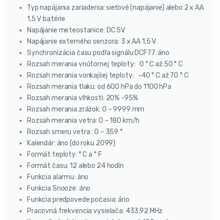
Typ napájania zariadenia: sieťové (napájanie) alebo 2 x AA
1,5 V batérie
Napájanie meteostanice: DC 5V
Napájanie externého senzora: 3 x AA 1,5 V
Synchronizácia času podľa signálu DCF77: áno
Rozsah merania vnútornej teploty: 0 ° C až 50 ° C
Rozsah merania vonkajšej teploty: -40 ° C až 70 ° C
Rozsah merania tlaku: od 600 hPa do 1100 hPa
Rozsah merania vlhkosti: 20% -95%
Rozsah merania zrážok: 0 – 9999 mm
Rozsah merania vetra: 0 – 180 km/h
Rozsah smeru vetra : 0 – 359 °
Kalendár: áno (do roku 2099)
Formát teploty: ° C a ° F
Formát času: 12 alebo 24 hodín
Funkcia alarmu: áno
Funkcia Snooze: áno
Funkcia predpovede počasia: áno
Pracovná frekvencia vysielača: 433,92 MHz