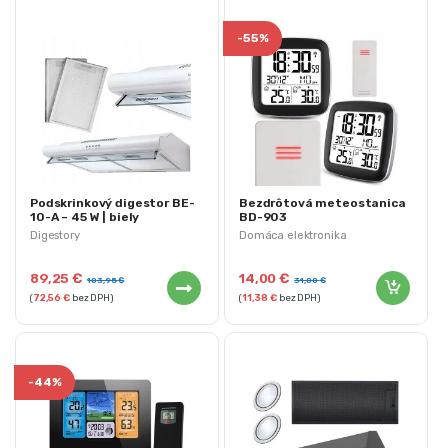
-
55%
Podskrinkový digestor BE-
Bezdrôtová meteostanica
10-A – 45 W | biely
BD-903
Digestory
Domáca elektronika
89,25
€
14,00
€
103,95
€
31,00
€
(
72,56
€
bez DPH)
(
11,38
€
bez DPH)
-
44%