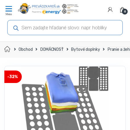
Prejsť
Prejsť
na
na
0
navigáciu
obsah
Products
search
Domov
Obchod
DOMÁCNOSŤ
Bytové doplnky
Pranie a žeh
-
32%