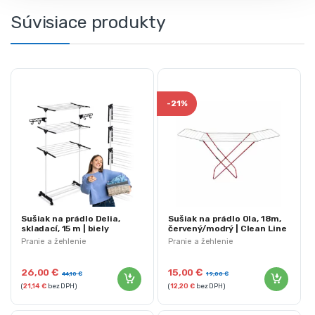
Súvisiace produkty
-
21%
Sušiak na prádlo Delia,
Sušiak na prádlo Ola, 18m,
skladací, 15 m | biely
červený/modrý | Clean Line
Pranie a žehlenie
Pranie a žehlenie
26,00
€
15,00
€
44,10
€
19,00
€
(
21,14
€
bez DPH)
(
12,20
€
bez DPH)