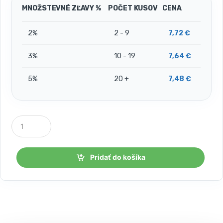
MNOŽSTEVNÉ ZĽAVY %
POČET KUSOV
CENA
2%
2 - 9
7,72
€
3%
10 - 19
7,64
€
5%
20 +
7,48
€
P
o
č
e
t
Pridať do košíka
k
u
s
o
v