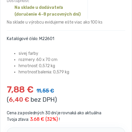
Dostupnosť:
Na sklade u dodávateľa
(doručenie 4-8 pracovných dni)
Na sklade u výrobcu evidujeme ešte viac ako 100 ks
Katalógové číslo:
M22601
sivej farby
rozmery: 60 x 70 cm
hmotnosť: 0,572 kg
hmotnosť balenia: 0,579 kg
7,88
€
11,55
€
(
6,40
€
bez DPH)
Cena za posledných 30 dní je rovnaká ako aktuálna
3.68 € (32%)
Tvoja zľava:
!