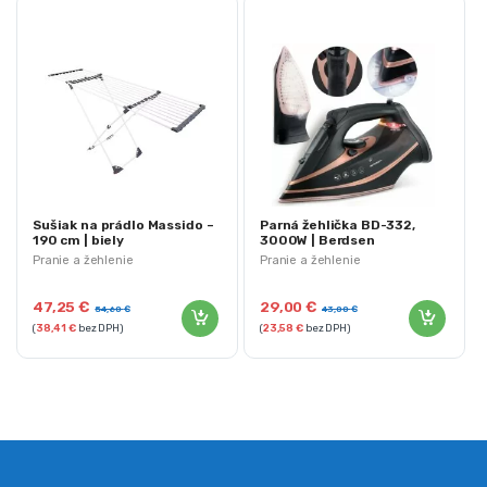
Sušiak na prádlo Massido –
Parná žehlička BD-332,
190 cm | biely
3000W | Berdsen
Pranie a žehlenie
Pranie a žehlenie
47,25
€
29,00
€
54,60
€
43,00
€
(
38,41
€
bez DPH)
(
23,58
€
bez DPH)