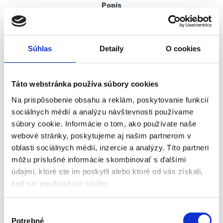
Popis
Doska na skladanie oblečenia L | 22601
Súhlas
Detaily
O cookies
Doska na skladanie oblečenia L | 22601 máte už dosť neporiadku v
skrini a vypadávania pokrčeného oblečenia? Skladacia doska je
perfektný spôsob, ako udržať veci čisté a upratané len za 3
Táto webstránka používa súbory cookies
sekundy! Je to skvelá úspora času – takže tento čas môžete
stráviť svojimi obľúbenými aktivitami bez pocitu viny. Skladacia
Na prispôsobenie obsahu a reklám, poskytovanie funkcií
doska vám pomôže perfektne zložiť oblečenie, takže ho
sociálnych médií a analýzu návštevnosti používame
jednoducho umiestnite do šatníka. S priečinkom na oblečenie už
súbory cookie. Informácie o tom, ako používate naše
nikdy nebudete prekladať kopy bielizne z jedného miesta na druhé
webové stránky, poskytujeme aj našim partnerom v
a váš šatník už nebude vyzerať hrozne.
oblasti sociálnych médií, inzercie a analýzy. Títo partneri
môžu príslušné informácie skombinovať s ďalšími
údajmi, ktoré ste im poskytli alebo ktoré od vás získali,
Dokonale skladá oblečenie
– zariadenie vám umožní
keď ste používali ich služby.
udržať poriadok vo vašom šatníku dokonalým skladaním
oblečenia. Stačia tri jednoduché pohyby a tričko je
V
poskladané do rovnomernej kocky.
Potrebné
Jednoduché použitie
– doska sa veľmi ľahko používa.
ý