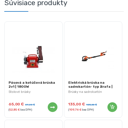
Súvisiace produkty
Pásová a kotúčová brúska
Elektrická brúska na
2v1 | 1800W
sadrokartón- typ žirafa |
710 W
Stolové brúsky
Brúsky na sadrokartón
65,00
€
135,00
€
89,00
€
185,00
€
(
52,85
€
bez DPH)
(
109,76
€
bez DPH)