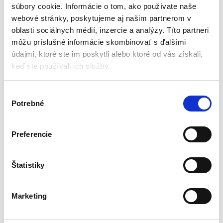
súbory cookie. Informácie o tom, ako používate naše
Maximálny výkon 3000 W –
efektívne napájanie
elektrických zariadení
webové stránky, poskytujeme aj našim partnerom v
Technológia inteligentnej škrtiacej klapky –
oblasti sociálnych médií, inzercie a analýzy. Títo partneri
automatické prispôsobenie otáčok motora záťaži
môžu príslušné informácie skombinovať s ďalšími
Štvortaktný motor –
stabilná a úsporná prevádzka
údajmi, ktoré ste im poskytli alebo ktoré od vás získali,
generátora
keď ste používali ich služby.
Regulátor napätia –
stabilné napájanie pripojených
zariadení
V
Voltmeter –
pohodlná kontrola napätia počas prevádzky
Potrebné
ý
Umiestnenie na tlmičoch –
obmedzenie vibrácií a väčšia
b
stabilita
e
Elektrická poistka –
ochrana pred preťažením a zvýšená
Preferencie
r
bezpečnosť
s
Prepravné kolieska a sklopná rukoväť –
pohodlná
ú
Štatistiky
preprava a skladovanie
h
Univerzálne využitie –
dom, kemping, dielňa, práce v
l
teréne
Marketing
a
Špecifikácia produktu:
s