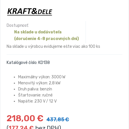
Dostupnosť:
Na sklade u dodávateľa
(doručenie 4-8 pracovných dni)
Na sklade u výrobcu evidujeme ešte viac ako 100 ks
Katalógové číslo:
KD138
Maximálny výkon: 3000 W
Menovitý výkon: 2,8 kW
Druh paliva: benzín
Štartovanie: ručné
Napätie: 230 V / 12 V
218,00
€
437,85
€
(
177,24
€
bez DPH)