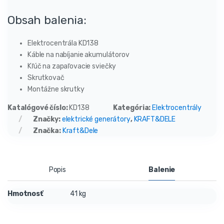
Obsah balenia:
Elektrocentrála KD138
Káble na nabíjanie akumulátorov
Kľúč na zapaľovacie sviečky
Skrutkovač
Montážne skrutky
Katalógové číslo:
KD138
Kategória:
Elektrocentrály
Značky:
elektrické generátory
,
KRAFT&DELE
Značka:
Kraft&Dele
Popis
Balenie
Hmotnosť
41 kg