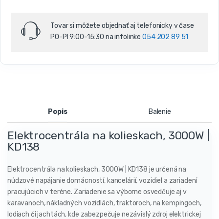
u
s
o
Tovar si môžete objednať aj telefonicky v čase
v
PO-PI 9:00-15:30 na infolinke
054 202 89 51
Popis
Balenie
Elektrocentrála na kolieskach, 3000W |
KD138
Elektrocentrála na kolieskach, 3000W | KD138 je určená na
núdzové napájanie domácností, kancelárií, vozidiel a zariadení
pracujúcich v teréne. Zariadenie sa výborne osvedčuje aj v
karavanoch, nákladných vozidlách, traktoroch, na kempingoch,
lodiach či jachtách, kde zabezpečuje nezávislý zdroj elektrickej