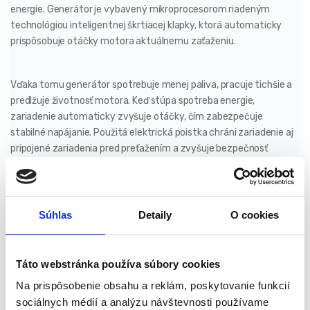
energie. Generátor je vybavený mikroprocesorom riadeným
technológiou inteligentnej škrtiacej klapky, ktorá automaticky
prispôsobuje otáčky motora aktuálnemu zaťaženiu.
Vďaka tomu generátor spotrebuje menej paliva, pracuje tichšie a
predlžuje životnosť motora. Keď stúpa spotreba energie,
zariadenie automaticky zvyšuje otáčky, čím zabezpečuje
stabilné napájanie. Použitá elektrická poistka chráni zariadenie aj
pripojené zariadenia pred preťažením a zvyšuje bezpečnosť
používania. Disponuje vstavaným voltmetrom, regulátorom
napätia a robustnou konštrukciou založenou na tlmičoch, ktoré
obmedzujú vibrácie počas prevádzky. Ďalšou výhodou sú
transportné kolieska a sklopná rukoväť potiahnutá mäkkou penou,
Súhlas
Detaily
O cookies
vďaka čomu je preprava zariadenia pohodlná a jeho skladovanie
zaberá menej miesta.
Táto webstránka používa súbory cookies
Vlastnosti produktu:
Na prispôsobenie obsahu a reklám, poskytovanie funkcií
sociálnych médií a analýzu návštevnosti používame