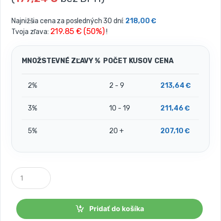
Najnižšia cena za posledných 30 dní:
218,00
€
219.85 € (50%)
Tvoja zľava:
!
MNOŽSTEVNÉ ZĽAVY %
POČET KUSOV
CENA
2%
2 - 9
213,64
€
3%
10 - 19
211,46
€
5%
20 +
207,10
€
P
o
č
e
t
Pridať do košíka
k