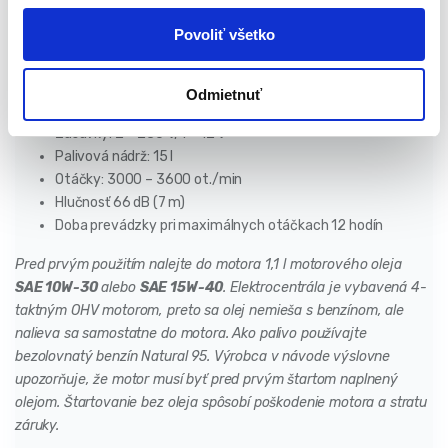
u
Maximálny výkon: 3000 W
Povoliť všetko
Menovitý výkon: 2,8 kW
Druh paliva: benzín
Štartovanie: ručné
Odmietnuť
Napätie: 230 V / 12 V
Zásuvky: 2 × 230 V, 1 × 12 V
Palivová nádrž: 15 l
Otáčky: 3000 – 3600 ot./min
Hlučnosť 66 dB (7 m)
Doba prevádzky pri maximálnych otáčkach 12 hodín
Pred prvým použitím nalejte do motora 1,1 l motorového oleja
SAE 10W-30
alebo
SAE 15W-40
. Elektrocentrála je vybavená 4-
taktným OHV motorom, preto sa olej nemieša s benzínom, ale
nalieva sa samostatne do motora. Ako palivo používajte
bezolovnatý benzín Natural 95. Výrobca v návode výslovne
upozorňuje, že motor musí byť pred prvým štartom naplnený
olejom. Štartovanie bez oleja spôsobí poškodenie motora a stratu
záruky.