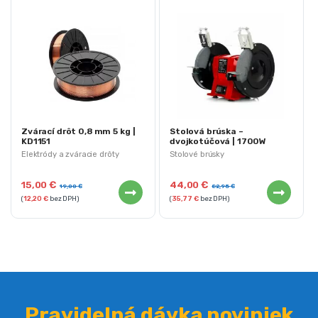
Zvárací drôt 0,8 mm 5 kg |
Stolová brúska –
KD1151
dvojkotúčová | 1700W
Elektródy a zváracie drôty
Stolové brúsky
15,00
€
44,00
€
19,00
€
82,95
€
(
12,20
€
bez DPH)
(
35,77
€
bez DPH)
Pravidelná dávka noviniek