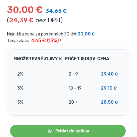
30,00
€
34,65
€
(
24,39
€
bez DPH)
Najnižšia cena za posledných 30 dní:
30,00
€
4.65 € (13%)
Tvoja zľava:
!
MNOŽSTEVNÉ ZĽAVY %
POČET KUSOV
CENA
2%
2 - 9
29,40
€
3%
10 - 19
29,10
€
5%
20 +
28,50
€
Pridať do košíka