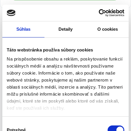
Súhlas
Detaily
O cookies
Popis
Špeciálna gélová pasta na umývanie
Táto webstránka používa súbory cookies
rúk 4L | 10-404
Na prispôsobenie obsahu a reklám, poskytovanie funkcií
sociálnych médií a analýzu návštevnosti používame
Špeciálna gélová pasta na umývanie rúk je vhodná na umývanie
súbory cookie. Informácie o tom, ako používate naše
ťažkých a veľmi ťažkých nečistôt – 4-litrová fľaša s pumpičkou
webové stránky, poskytujeme aj našim partnerom v
NEO (ref. 10-404) si poradí so škvrnami, s ktorými si mydlo
oblasti sociálnych médií, inzercie a analýzy. Títo partneri
neporadí. Je určená pre profesionálov pracujúcich v stavebníctve,
môžu príslušné informácie skombinovať s ďalšími
automobilovom priemysle, tlači a lakovaní. Umožňuje zmyť
údajmi, ktoré ste im poskytli alebo ktoré od vás získali,
nečistoty zanechané špecializovanými lepidlami, živicou,
keď ste používali ich služby.
silikónom, lakmi, farbami, polyuretánovými penami a polymérmi.
Účinnosť pasty je založená na prírodnom abrazíve zo šupiek
V
kukuričných semien, čo je ekologické. Má prirodzené pH pre
Potrebné