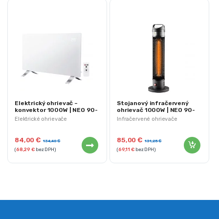
Elektrický ohrievač –
Stojanový infračervený
konvektor 1000W | NEO 90-
ohrievač 1000W | NEO 90-
090
035
Elektrické ohrievače
Infračervené ohrievače
84,00
€
85,00
€
134,40
€
131,25
€
(
68,29
€
bez DPH)
(
69,11
€
bez DPH)