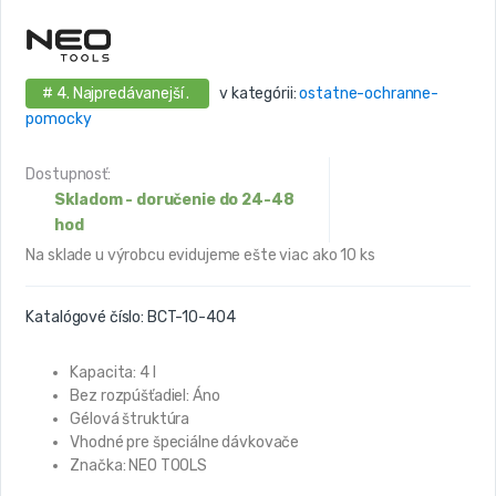
# 4. Najpredávanejší .
v kategórii:
ostatne-ochranne-
pomocky
Dostupnosť:
Skladom - doručenie do 24-48
hod
Na sklade u výrobcu evidujeme ešte viac ako 10 ks
Katalógové číslo:
BCT-10-404
Kapacita: 4 l
Bez rozpúšťadiel: Áno
Gélová štruktúra
Vhodné pre špeciálne dávkovače
Značka: NEO TOOLS