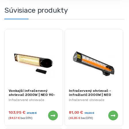
Súvisiace produkty
Vonkajší infračervený
Infračervený ohrievač –
ohrievač 2000W | NEO 90-
infražiarič 2000W | NEO
039
90-031
Infračervené ohrievače
Infračervené ohrievače
103,95
€
81,00
€
276,15
€
95,00
€
(
84,51
€
bez DPH)
(
65,85
€
bez DPH)