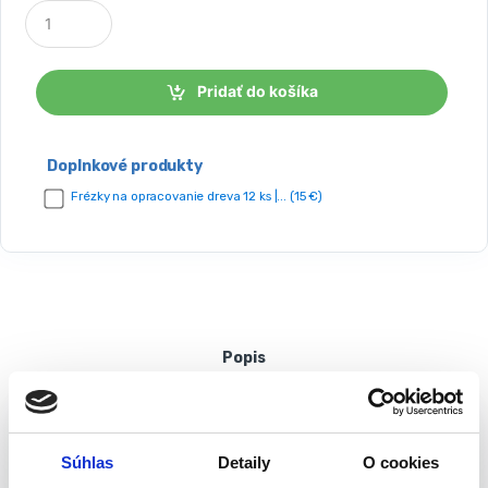
P
o
č
e
t
Pridať do košíka
k
u
s
o
Doplnkové produkty
v
Frézky na opracovanie dreva 12 ks |... (15 €)
Popis
GRAPHITE Horná fréza – frézka 1300W
6-12mm | 59G717
Súhlas
Detaily
O cookies
Plynulá regulácia otáčok v rozsahu 11 000-28 000 ot / min