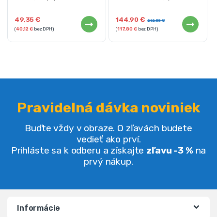
49,35
€
144,90
€
242,55
€
(
40,12
€
bez DPH)
(
117,80
€
bez DPH)
Pravidelná dávka noviniek
Buďte vždy v obraze. O zľavách budete
vedieť ako prví.
Prihláste sa k odberu a získajte
zľavu -3 %
na
prvý nákup.
Informácie