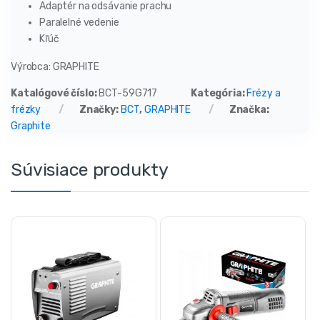
Adaptér na odsávanie prachu
Paralelné vedenie
Kľúč
Výrobca: GRAPHITE
Katalógové číslo:
BCT-59G717
Kategória:
Frézy a
frézky
Značky:
BCT
,
GRAPHITE
Značka:
Graphite
Súvisiace produkty