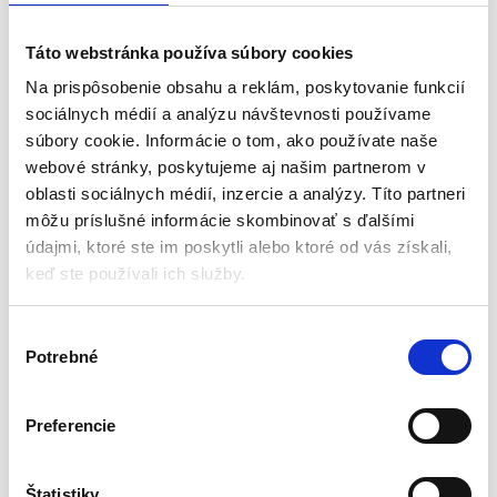
pomocou veľkého gombíka umiestneného v rozsahu
pravého palca používateľa
Táto webstránka používa súbory cookies
Nastavenie hĺbky frézovania pomocou 3 nástrojov: šikmý
Na prispôsobenie obsahu a reklám, poskytovanie funkcií
doraz hĺbky 8 stupňov, doraz hĺbky s plynulým nastavením
sociálnych médií a analýzu návštevnosti používame
(rozsah 0-55 mm) a gombíky na presné nastavenie hĺbky s
súbory cookie. Informácie o tom, ako používate naše
presnosťou 0,1 mm
webové stránky, poskytujeme aj našim partnerom v
Router Graphite 59G717 má aretáciu vretena a blokovanie
oblasti sociálnych médií, inzercie a analýzy. Títo partneri
hĺbky frézovania
môžu príslušné informácie skombinovať s ďalšími
Stabilná, hliníková noha s plastovým viečkom zaisťuje ľahké
údajmi, ktoré ste im poskytli alebo ktoré od vás získali,
vedenie zariadenia po materiáli
keď ste používali ich služby.
Vedenia frézovacieho motora sú zapustené do hliníkového
tela s objímkami, ktoré sú podrobené špeciálnej povrchovej
úprave, vďaka čomu sa zariadenie vyznačuje zvýšenou
V
presnosťou pri zapichovaní
Potrebné
ý
Hliníkové paralelné vedenie vybavené špeciálnym
b
plastovým krytom na ochranu pred poškriabaním a
e
Preferencie
mechanizmom umožňujúcim presné nastavenie polohy
r
frézy vzhľadom na okraj materiálu
s
Ergonomické držadlá s protišmykovým povrchom pre lepšiu
ú
Štatistiky