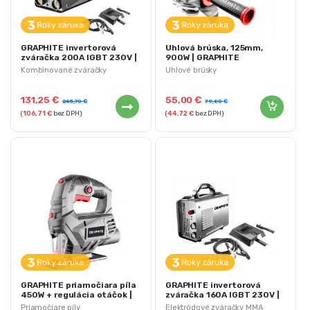
GRAPHITE invertorová
Uhlová brúska, 125mm,
zváračka 200A IGBT 230V |
900W | GRAPHITE
56H813
Kombinované zváračky
Uhlové brúsky
MIG/MAG, TIG a MMA
131,25
€
55,00
€
245,70
€
79,80
€
(
106,71
€
bez DPH)
(
44,72
€
bez DPH)
GRAPHITE priamočiara píla
GRAPHITE invertorová
450W + regulácia otáčok |
zváračka 160A IGBT 230V |
58G047
56H808
Priamočiare píly
Elektródové zváračky MMA