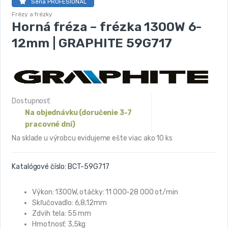
Séria PROFESIONÁL
Frézy a frézky
Horná fréza – frézka 1300W 6-
12mm | GRAPHITE 59G717
Dostupnosť:
Na objednávku (doručenie 3-7
pracovné dni)
Na sklade u výrobcu evidujeme ešte viac ako 10 ks
Katalógové číslo:
BCT-59G717
Výkon: 1300W, otáčky: 11 000-28 000 ot/min
Skľučovadlo: 6,8,12mm
Zdvih tela: 55 mm
Hmotnosť: 3,5kg