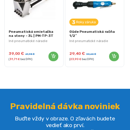
Pneumatická omietačka
Güde Pneumatická račňa
na steny – 3L | PM-TP-3T
1/2″
Iné pneumatické náradie
Iné pneumatické náradie
39,00
€
29,40
€
61,95
€
33,60
€
(
31,71
€
bez DPH)
(
23,90
€
bez DPH)
Pravidelná dávka noviniek
Buďte vždy v obraze. O zľavách budete
vedieť ako prví.