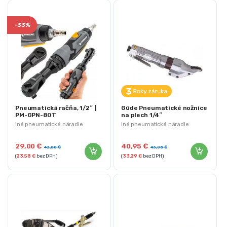
-
33%
Pneumatická račňa, 1/2″ |
Güde Pneumatické nožnice
PM-GPN-80T
na plech 1/4″
Iné pneumatické náradie
Iné pneumatické náradie
29,00
€
40,95
€
43,00
€
43,05
€
(
23,58
€
bez DPH)
(
33,29
€
bez DPH)