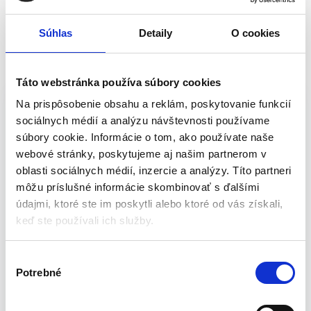
Súhlas
Detaily
O cookies
Popis
Balenie
Táto webstránka používa súbory cookies
Račňový pneumatický uťahovák s príslušenstvom pre montážne
Na prispôsobenie obsahu a reklám, poskytovanie funkcií
práce na ťažko prístupných miestach. Jednoduché prepínanie
sociálnych médií a analýzu návštevnosti používame
pravého/ľavého chodu na hlave račne, odvod vzduchu do
súbory cookie. Informácie o tom, ako používate naše
odvetrávacieho prieduchu pod rukoväťou, v plastovom kufríku,
webové stránky, poskytujeme aj našim partnerom v
štvorhranné upínanie. Pneumatická račňa 1/2″, 17-dielna sada
oblasti sociálnych médií, inzercie a analýzy. Títo partneri
Račňový pneumatický uťahovák s príslušenstvom pre montážne
môžu príslušné informácie skombinovať s ďalšími
práce na ťažko prístupných miestach. Jednoduché prepínanie
údajmi, ktoré ste im poskytli alebo ktoré od vás získali,
pravého/ľavého chodu na hlave račne, odvod vzduchu do
keď ste používali ich služby.
odvetrávacieho prieduchu pod rukoväťou, v plastovom kufríku,
štvorhranné upínanie. Nástrčkové orechy 9-10-11-13-14-17-19
mm, 3 bitové vložky/3 bity, kĺbový adaptér 1/2″, predlžovací
V
adaptér 1/2″, olejnička, prípojná vsuvka.
Potrebné
ý
Prípojný závit: IG 1/4″
b
Pracovný tlak: 6 bar
e