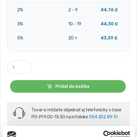
2%
2 - 9
44,76
€
3%
10 - 19
44,30
€
5%
20 +
43,39
€
P
o
č
e
t
Pridať do košíka
k
u
s
o
Tovar si môžete objednať aj telefonicky v čase
v
PO-PI 9:00-15:30 na infolinke
054 202 89 51