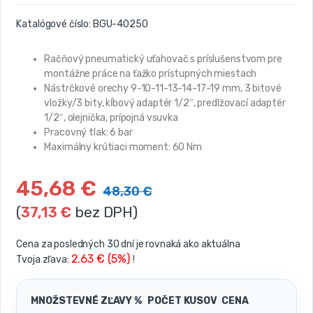
Katalógové číslo:
BGU-40250
Račňový pneumatický uťahovač s príslušenstvom pre
montážne práce na ťažko prístupných miestach
Nástrčkové orechy 9-10-11-13-14-17-19 mm, 3 bitové
vložky/3 bity, kĺbový adaptér 1/2″, predlžovací adaptér
1/2″, olejnička, prípojná vsuvka
Pracovný tlak: 6 bar
Maximálny krútiaci moment: 60 Nm
45,68
€
48,30
€
(
37,13
€
bez DPH)
Cena za posledných 30 dní je rovnaká ako aktuálna
2.63 € (5%)
Tvoja zľava:
!
MNOŽSTEVNÉ ZĽAVY %
POČET KUSOV
CENA