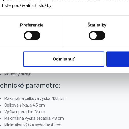
ď ste používali ich služby.
avné vlastnosti:
Preferencie
Štatistiky
Názov modelu: Katarina
Výplň sedadla priedušnou, flexibilnou špongiou na čalúnenie
Nastaviteľná výška sedadla – plynový zdvih SoftUp™
Dvojité, pevné nylonové / gumené kolesá
Pohodlné podrúčky potiahnuté mäkkým materiálom
Odmietnuť
Otočná, čierna kovová základňa, odolná proti poškriabaniu
Funkcia SoftSwing™
Moderný dizajn
chnické parametre:
Maximálna celková výška: 123 cm
Celková šírka: 64,5 cm
Výška operadla: 75 cm
Maximálna výška sedadla: 48 cm
Minimálna výška sedadla: 41 cm