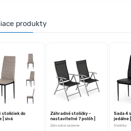
siace produkty
 stoličiek do
Záhradné stoličky –
Sada 4 s
 | sivá
nastaviteľné 7 polôh |
jedálne 
2ks
Záhradné sedenie
Stoličky