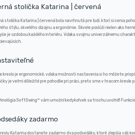
rná stolička Katarina | červená
á stolička Katarina | červená bola navrhnutá pre ľudí, ktorí si cenia poh
ého štýlu, skvelého dizajnu a ergonómie. Skvele poslúži nielen ako herné k
yše je ozdobou každého interiéru. Vďaka svojmu univerzálnemu charakte
pievajúcich.
staviteľné
e kreslo je ergonomické, vďaka možnosti nastavenia si ho môžete pris
ičky je veľmi dôležité pre pohodlie pri práci, preto sme v hracom kresle 
hnológia SoftSwing™ vám umožní kedykoľvek sa trochu uvoľniť! Funkcie
odsedáky zadarmo
kreslu Katarina dostanete zadarmo dva podsedáky, ktoré zlepšia váš k