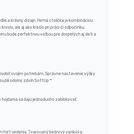
odlie a krásny dizajn. Herná stolička je kombináciou
reslo, ale aj ako kreslo pri práci či odpočinku,
ru bude perfektnou voľbou pre dospelých aj deti a
pôsobiť svojim potrebám. Správne nastavenie výšky
použili odolný zdvih SoftUp ™
 hojdania sa dajú jednoducho zablokovať.
omfort sedenia. Tvarovaný bedrový vankúš a