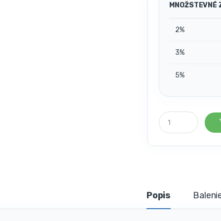
MNOŽSTEVNÉ 
2%
3%
5%
P
o
č
e
t
k
u
s
o
Popis
Baleni
v