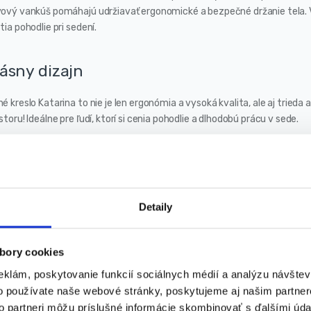
vový vankúš pomáhajú udržiavať ergonomické a bezpečné držanie tela. 
tia pohodlie pri sedení.
ásny dizajn
é kreslo Katarina to nie je len ergonómia a vysoká kvalita, ale aj tried
storu! Ideálne pre ľudí, ktorí si cenia pohodlie a dlhodobú prácu v sede.
soká kvalita
kúše sa dajú z poťahu sňať vďaka všitému zipsu. Pevná kovová základň
Detaily
ré sa pohybujú ticho a nepoškriabu podlahu.
olné čalúnenie
bory cookies
eklám, poskytovanie funkcií sociálnych médií a analýzu návšte
ka výnimočnému zmyslu pre detail bude toto kreslo ozdobou každého in
o používate naše webové stránky, poskytujeme aj našim partner
álnu ľahkosť so zárukou odolnosti. Vodeodolný materiál, ktorý sa ľahko u
to partneri môžu príslušné informácie skombinovať s ďalšími údaj