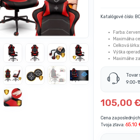
Katalógové číslo:
BC
Farba: červe
Maximálna ce
Celková šírka
Výška operad
Maximálne za
Tovar 
9:00-1
105,00
Cena za posledných 
65.10
Tvoja zľava: