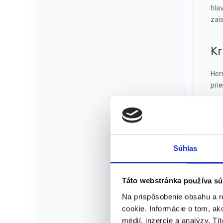
hla
zais
Kr
Hern
prie
Vy
Van
Súhlas
kto
Od
Táto webstránka používa sú
Na prispôsobenie obsahu a r
Vďa
cookie. Informácie o tom, ak
vizu
médií, inzercie a analýzy. Tí