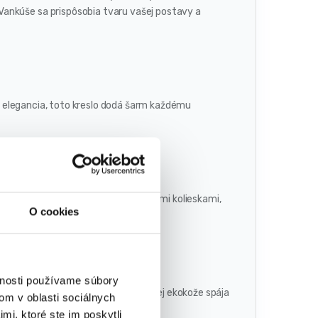
Vankúše sa prispôsobia tvaru vašej postavy a
a a elegancia, toto kreslo dodá šarm každému
a je vybavená nylonovými a gumenými kolieskami,
O cookies
vnosti používame súbory
teriéru. Operadlo vyrobené z odolnej ekokože spája
om v oblasti sociálnych
držuje v čistote.
mi, ktoré ste im poskytli