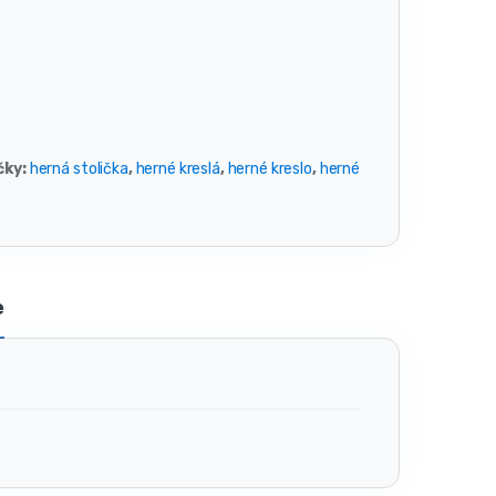
čky:
herná stolička
,
herné kreslá
,
herné kreslo
,
herné
e