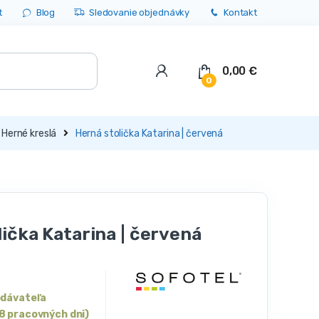
t
Blog
Sledovanie objednávky
Kontakt
0,00
€
0
Herné kreslá
Herná stolička Katarina | červená
ička Katarina | červená
odávateľa
8 pracovných dni)