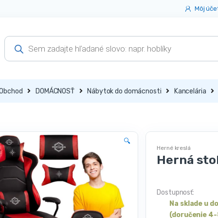
Môj úče
Products
search
Obchod
DOMÁCNOSŤ
Nábytok do domácnosti
Kancelária
🔍
Herné kreslá
Herná stol
Dostupnosť:
Na sklade u d
(doručenie 4-