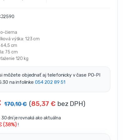
J2590
no-čierna
lková výška: 123 cm
: 64,5 cm
la: 75 cm
ťaženie 120 kg
si môžete objednať aj telefonicky v čase PO-PI
5:30 na infolinke
054 202 89 51
€
(
85,37
€
bez DPH)
170,10
€
30 dní je rovnaká ako aktuálna
 € (38%)
!