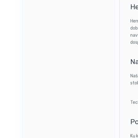
He
Hern
dobr
nav
dos
Na
Naš
stol
Tec
P
Ku 