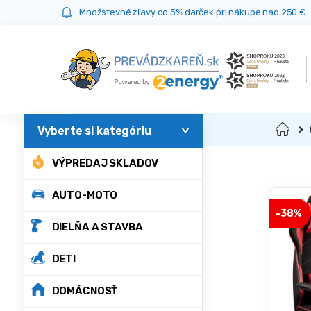
Prejsť
Prejsť
Množstevné zľavy do 5% darček pri nákupe nad 250 €
na
na
navigáciu
obsah
Domov
VÝPREDAJ SKLADOV
AUTO-MOTO
-
38%
DIELŇA A STAVBA
DETI
DOMÁCNOSŤ