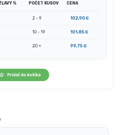
ZĽAVY %
POČET KUSOV
CENA
2 - 9
102,90
€
10 - 19
101,85
€
20 +
99,75
€
Pridať do košíka
e