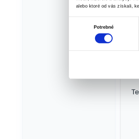
alebo ktoré od vás získali, ke
Hl
V
Potrebné
ý
b
e
r
s
ú
h
l
a
Te
s
u