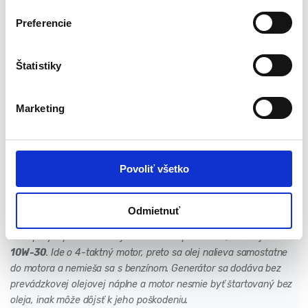
Frekvencia: 50 Hz
e
Výkon motora: 2,5 kW
Preferencie
r
Menovitý výkon: 1,2 kW
s
Maximálny výkon: 1,3 kW
ú
Štatistiky
Palivo: benzín
h
Objem palivovej nádrže: 2,1 l
l
Doba nepretržitej prevádzky: cca 4,1 h
Marketing
a
Typ motora: jednovalcový, štvortaktný, OHV, vzduchom
s
chladený
Systém štartovania: ručný
u
Výstup: DC 12 V / 4,0 A; 5 V / 1 A, 2 A
Povoliť všetko
Počet výstupných zásuviek: 2
Hmotnosť: 9,3 kg
Dodatočný USB port na nabíjanie
Odmietnuť
Pred prvým použitím nalejte do motora približne 0,35 l oleja
SAE
10W-30
. Ide o 4-taktný motor, preto sa olej nalieva samostatne
do motora a nemieša sa s benzínom. Generátor sa dodáva bez
prevádzkovej olejovej náplne a motor nesmie byť štartovaný bez
oleja, inak môže dôjsť k jeho poškodeniu.