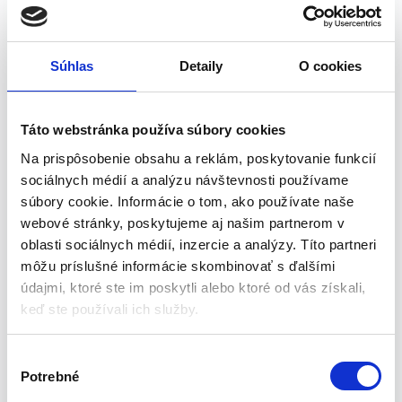
spotreba paliva
Kompaktná a ľahká konštrukcia – ideálna na prepravu a
mobilnú prácu
Ukazovatele hladiny oleja, napätia a preťaženia
Súhlas
Detaily
O cookies
Možnosť uzemnenia – zvýšená bezpečnosť
Úsporný prevádzkový režim ECO – tichá a úsporná
prevádzka
Táto webstránka používa súbory cookies
Vysoká účinnosť a spoľahlivosť vďaka technológii OHV
Na prispôsobenie obsahu a reklám, poskytovanie funkcií
Ochrana proti preťaženiu a prehriatiu
sociálnych médií a analýzu návštevnosti používame
Nízka hlučnosť a emisie výfukových plynov – šetrný k
súbory cookie. Informácie o tom, ako používate naše
životnému prostrediu
webové stránky, poskytujeme aj našim partnerom v
Port USB – umožňuje priame pripojenie kábla k agregátu a
oblasti sociálnych médií, inzercie a analýzy. Títo partneri
nabíjanie zariadenia, napr. smartfónu
môžu príslušné informácie skombinovať s ďalšími
Ergonomická rukoväť – pohodlné premiestňovanie
údajmi, ktoré ste im poskytli alebo ktoré od vás získali,
zariadenia
keď ste používali ich služby.
Protisklzové nožičky – zvýšená stabilita a bezpečnosť
Špecifikácia produktu:
V
Potrebné
ý
Napätie: 230 V
b