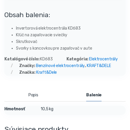
Obsah balenia:
Invertorová elektrocentrála KD683
Kľúč na zapaľovacie sviečky
Skrutkovač
Svorky s koncovkou pre zapaľovač v aute
Katalógové číslo:
KD683
Kategória:
Elektrocentrály
Značky:
Benzínové elektrocentrály
,
KRAFT&DELE
Značka:
Kraft&Dele
Popis
Balenie
Hmotnosť
10,5 kg
Súvisiace produkty