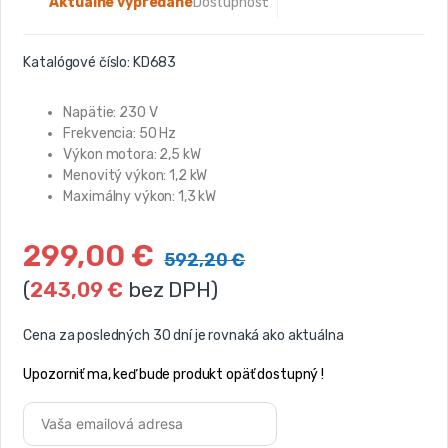
Aktuálne vypredané
Dostupnosť:
Katalógové číslo:
KD683
Napätie: 230 V
Frekvencia: 50 Hz
Výkon motora: 2,5 kW
Menovitý výkon: 1,2 kW
Maximálny výkon: 1,3 kW
299,00
€
592,20
€
(
243,09
€
bez DPH)
Cena za posledných 30 dní je rovnaká ako aktuálna
Upozorniť ma, keď bude produkt opäť dostupný !