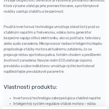
zvyšuje bezpečnosť. Generátor je vybavený pohodlnou rukoväťou,
ktorá výrazne uľahčuje jeho premiestňovanie, a protišmykové
nožičky zaisťujú stabilitu a bezpečnosť.
Použitá invertorová technológia umožňuje získať čistý prúd so
stabilným napätím a frekvenciou, vďaka čomu generátor
bezpečne napája citlivú elektroniku, ako sú počítače, televízory
alebo audio zariadenia. Mikroprocesor riadiaci inteligentnú klapku
prispôsobuje otáčky motora aktuálnemu zaťaženiu, čo sa
prejavuje nižšou spotrebou paliva, tichším chodom a predĺžením
životnosti zariadenia. Navyše režim ECO uľahčuje úspornú
prevádzku a súbor indikátorov umožňuje rýchlo kontrolovať
najdôležitejšie prevádzkové parametre.
Vlastnosti produktu:
Invertorová technológia zabezpečujúca stabilné napätie
Inteligentný systém regulácie otáčok motora – nižšia