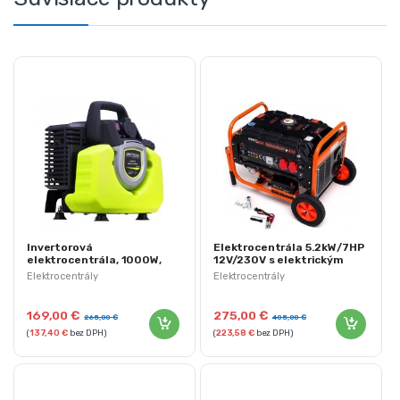
Invertorová
Elektrocentrála 5.2kW/7HP
elektrocentrála, 1000W,
12V/230V s elektrickým
230V | KD132
štartom | KD162
Elektrocentrály
Elektrocentrály
169,00
€
275,00
€
265,00
€
405,00
€
(
137,40
€
bez DPH)
(
223,58
€
bez DPH)