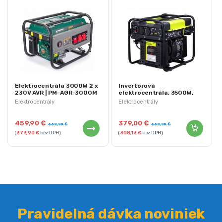
Elektrocentrála 3000W 2 x
Invertorová
230V AVR | PM-AGR-3000M
elektrocentrála, 3500W,
2x230V | KD134
Elektrocentrály
Elektrocentrály
459,90
€
379,00
€
669,90
€
669,90
€
(
373,90
€
bez DPH)
(
308,13
€
bez DPH)
Pravidelná dávka noviniek