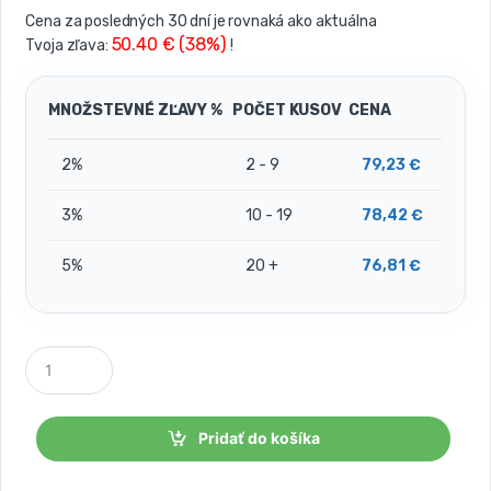
Cena za posledných 30 dní je rovnaká ako aktuálna
50.40 € (38%)
Tvoja zľava:
!
MNOŽSTEVNÉ ZĽAVY %
POČET KUSOV
CENA
2%
2 - 9
79,23
€
3%
10 - 19
78,42
€
5%
20 +
76,81
€
P
o
č
e
t
Pridať do košíka
k
u