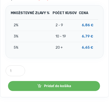
MNOŽSTEVNÉ ZĽAVY %
POČET KUSOV
CENA
2%
2 - 9
6,86
€
3%
10 - 19
6,79
€
5%
20 +
6,65
€
P
o
č
e
t
Pridať do košíka
k
u
s
o
v