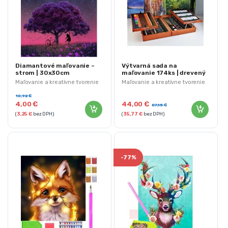
Diamantové maľovanie –
Výtvarná sada na
strom | 30x30cm
maľovanie 174ks | drevený
kufrík
Maľovanie a kreatívne tvorenie
Maľovanie a kreatívne tvorenie
10,92
€
4,00
€
44,00
€
87,15
€
(
3,25
€
bez DPH)
(
35,77
€
bez DPH)
-
77%