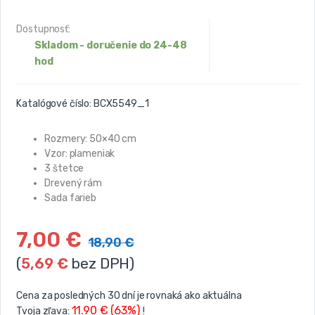
Dostupnosť:
Skladom - doručenie do 24-48
hod
Katalógové číslo:
BCX5549_1
Rozmery: 50×40 cm
Vzor: plameniak
3 štetce
Drevený rám
Sada farieb
7,00
€
18,90
€
(
5,69
€
bez DPH)
Cena za posledných 30 dní je rovnaká ako aktuálna
11.90 € (63%)
Tvoja zľava:
!