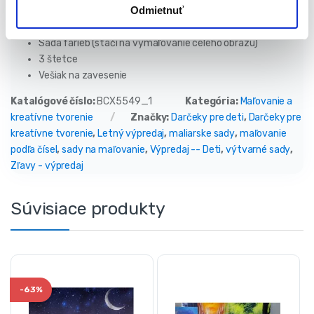
Odmietnuť
Plátno s obrázkom na maľovanie na drevenom ráme
Sada farieb (stačí na vymaľovanie celého obrazu)
3 štetce
Vešiak na zavesenie
Katalógové číslo:
BCX5549_1
Kategória:
Maľovanie a
kreatívne tvorenie
Značky:
Darčeky pre deti
,
Darčeky pre
kreatívne tvorenie
,
Letný výpredaj
,
maliarske sady
,
maľovanie
podľa čísel
,
sady na maľovanie
,
Výpredaj -- Deti
,
výtvarné sady
,
Zľavy - výpredaj
Súvisiace produkty
-
63%