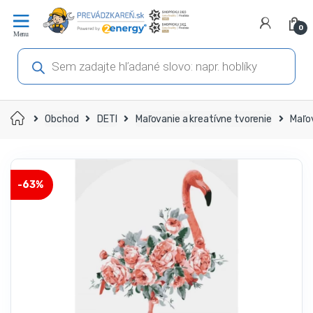
Prejsť
Prejsť
na
na
0
navigáciu
obsah
Products
search
Domov
Obchod
DETI
Maľovanie a kreatívne tvorenie
Maľo
-
63%