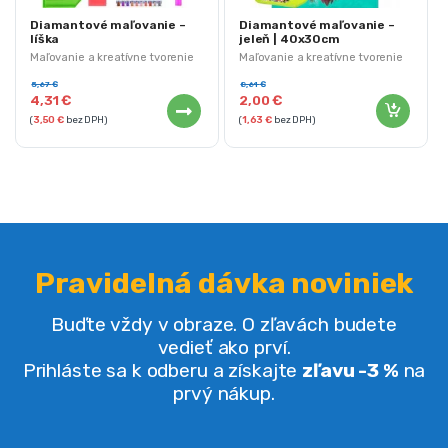
Diamantové maľovanie –
Diamantové maľovanie –
líška
jeleň | 40x30cm
Maľovanie a kreatívne tvorenie
Maľovanie a kreatívne tvorenie
5,67
€
8,61
€
4,31
€
2,00
€
(
3,50
€
bez DPH)
(
1,63
€
bez DPH)
Pravidelná dávka noviniek
Buďte vždy v obraze. O zľavách budete
vedieť ako prví.
Prihláste sa k odberu a získajte
zľavu -3 %
na
prvý nákup.