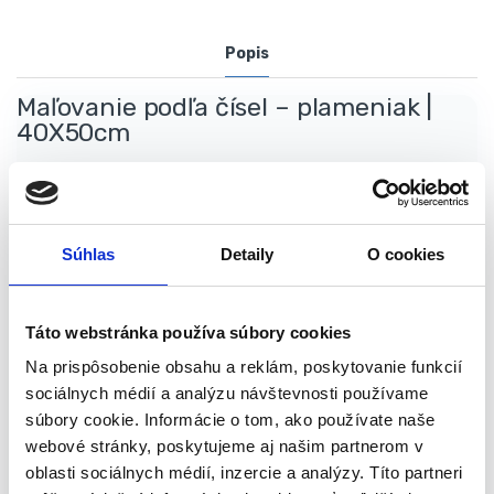
Popis
Maľovanie podľa čísel – plameniak |
40X50cm
Na obrázku sú polia s číslami.
Sada obsahuje farby označené číslami. Vďaka tomu viete,
aká farba by mala byť na danom mieste použitá. Po
Súhlas
Detaily
O cookies
vyplnení všetkých políčok podľa označenia farbou vznikne
skutočne nádherné dielo, ktoré môže ozdobiť steny vašej
obývačky či spálne.
Táto webstránka používa súbory cookies
Budete sa môcť pochváliť hosťom, že ste autorom takého
nádherného obrazu.
Na prispôsobenie obsahu a reklám, poskytovanie funkcií
Na maľovanie vám postačí šálka vody, ostatné vecičky
sociálnych médií a analýzu návštevnosti používame
nájdete v sade – plátno s obrázkom na vyfarbenie, tri
súbory cookie. Informácie o tom, ako používate naše
štetce rôznych hrúbok a farby.
webové stránky, poskytujeme aj našim partnerom v
Dostatok farieb na pokrytie celého obrazu.
oblasti sociálnych médií, inzercie a analýzy. Títo partneri
Plátno je zospodu vystužené dreveným rámom. Určite vám