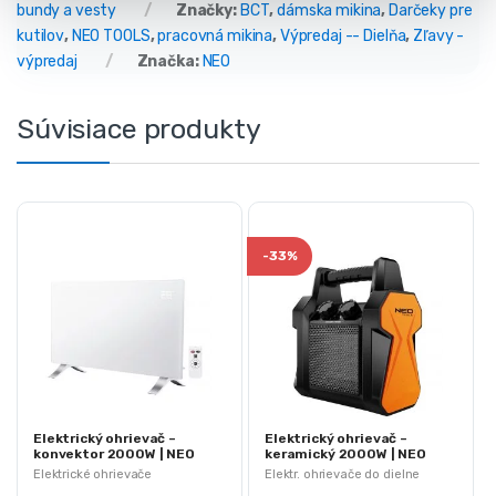
bundy a vesty
Značky:
BCT
,
dámska mikina
,
Darčeky pre
kutilov
,
NEO TOOLS
,
pracovná mikina
,
Výpredaj -- Dielňa
,
Zľavy -
výpredaj
Značka:
NEO
Súvisiace produkty
-
33%
Elektrický ohrievač –
Elektrický ohrievač –
konvektor 2000W | NEO
keramický 2000W | NEO
90-092
90-060
Elektrické ohrievače
Elektr. ohrievače do dielne