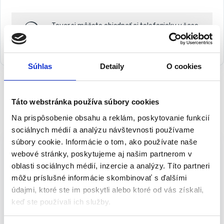
Tovar si môžete objednať aj telefonicky v čase
PO-PI 9:00-15:30 na infolinke
054 202 89 51
Súhlas
Detaily
O cookies
Táto webstránka používa súbory cookies
Popis
Na prispôsobenie obsahu a reklám, poskytovanie funkcií
sociálnych médií a analýzu návštevnosti používame
NEO pracovná dámska pletená mikina
súbory cookie. Informácie o tom, ako používate naše
veľ. M/38 | 80-555-M
webové stránky, poskytujeme aj našim partnerom v
oblasti sociálnych médií, inzercie a analýzy. Títo partneri
Pletená mikina NEO zo série Woman Line je ľahký a hrejivý
môžu príslušné informácie skombinovať s ďalšími
produkt. Vystuženie zo softshellového materiálu na ramenách,
údajmi, ktoré ste im poskytli alebo ktoré od vás získali,
rukávoch a bokoch poskytuje vyššiu odolnosť proti
keď ste používali ich služby.
mechanickému poškodeniu. Elastický lem na rukávoch a
nastaviteľná šnúrka v spodnom šve, ktorá umožňuje lepšie