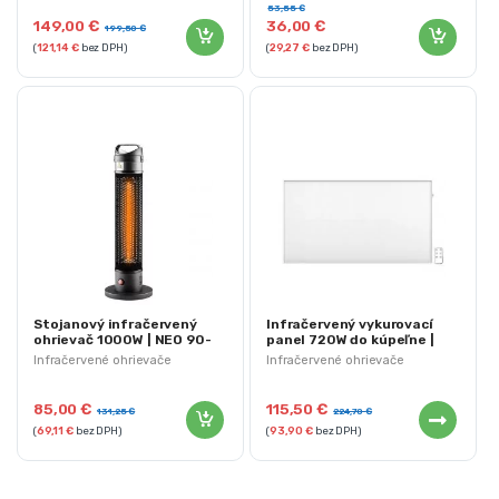
53,55
€
149,00
€
36,00
€
199,50
€
(
121,14
€
bez DPH)
(
29,27
€
bez DPH)
Stojanový infračervený
Infračervený vykurovací
ohrievač 1000W | NEO 90-
panel 720W do kúpeľne |
035
NEO 90-104
Infračervené ohrievače
Infračervené ohrievače
85,00
€
115,50
€
131,25
€
224,70
€
(
69,11
€
bez DPH)
(
93,90
€
bez DPH)