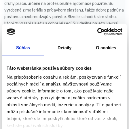
druhy práce, určené na profesionálne aj domáce použitie. Sú
vyrobené z materiálu s prídavkom elastanu, takže dobre padnú na
postavu a neobmedzujú v pohybe. Skvele sa hodí k slim strihu,
ktorý zvýrazní siluetu a dobre jej sedí. Sú ideálne na leto, keď sú
vysoké teploty.
Súhlas
Detaily
O cookies
Pre pohodlné umiestnenie rôznych pomôcok sú nohavice
vybavené niekoľkými multifunkčnými, priestrannými
vreckami. Okrem toho sú na oblečení pripevnené veľké,
Táto webstránka používa súbory cookies
priestranné vrecká. Miesta najviac vystavené oderu sú vystužené
tkaninou Oxford. Nohavice majú bavlnený opasok s kovovou
Na prispôsobenie obsahu a reklám, poskytovanie funkcií
prackou, na ktorej je vyrazené logo NEO TOOLS.
sociálnych médií a analýzu návštevnosti používame
Vlastnosti produktu:
súbory cookie. Informácie o tom, ako používate naše
webové stránky, poskytujeme aj našim partnerom v
Pracovné šortky s elastanom, vystužené Oxford tkaninou
oblasti sociálnych médií, inzercie a analýzy. Títo partneri
Prídavok elastanu – lepšie prispôsobenie postave a voľnosť
môžu príslušné informácie skombinovať s ďalšími
pohybu
údajmi, ktoré ste im poskytli alebo ktoré od vás získali,
Jedinečný slim strih, ktorý sa prispôsobí telu
keď ste používali ich služby.
Ideálne na teplejšie dni