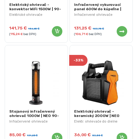
Elektrický ohrievač –
Infračervený vykurovací
konvektor WiFi 1500W | 90-
panel 600W do kúpeľne |
094
NEO 90-103
Elektrické ohrievače
Infračervené ohrievače
141,75
€
131,25
€
156,45
€
183,75
€
(
115,24
€
bez DPH)
(
106,71
€
bez DPH)
-
33%
Stojanový infračervený
Elektrický ohrievač –
ohrievač 1000W | NEO 90-
keramický 2000W | NEO
035
90-060
Infračervené ohrievače
Elektr. ohrievače do dielne
85,00
€
36,00
€
131,25
€
53,55
€