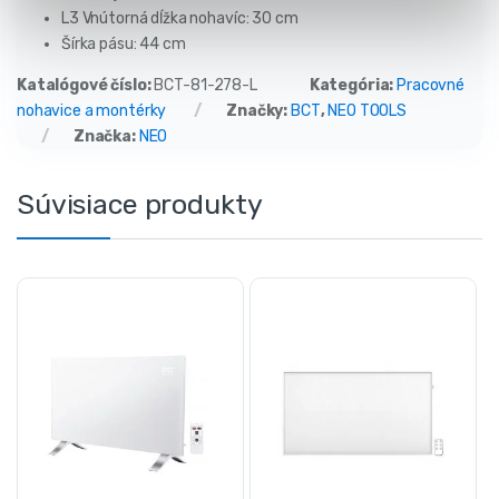
L3 Vnútorná dĺžka nohavíc: 30
cm
Šírka pásu:
44 cm
Katalógové číslo:
BCT-81-278-L
Kategória:
Pracovné
nohavice a montérky
Značky:
BCT
,
NEO TOOLS
Značka:
NEO
Súvisiace produkty