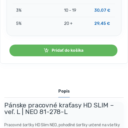
3%
10 - 19
30,07
€
5%
20 +
29,45
€
Pridať do košíka
Popis
Pánske pracovné kraťasy HD SLIM –
veľ. L | NEO 81-278-L
Pracovné šortky HD Slim NEO, pohodlné šortky určené na všetky