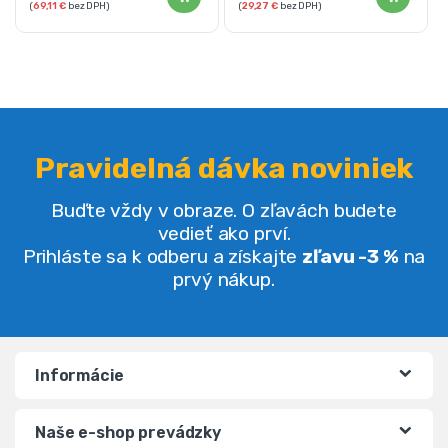
(
69,11
€
bez DPH)
(
29,27
€
bez DPH)
Pravidelná dávka noviniek
Buďte vždy v obraze. O zľavách budete
vedieť ako prví.
Prihláste sa k odberu a získajte
zľavu -3 %
na
prvý nákup.
Informácie
Naše e-shop prevádzky