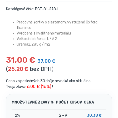
Katalógové číslo:
BCT-81-278-L
Pracovné šortky s elastanom, vystužené Oxford
tkaninou
Vyrobené z kvalitného materiálu
Veľkosť oblečenia: L
/ 52
Gramáž: 285 g / m2
31,00
€
37,00
€
(
25,20
€
bez DPH)
Cena za posledných 30 dní je rovnaká ako aktuálna
6.00 € (16%)
Tvoja zľava:
!
MNOŽSTEVNÉ ZĽAVY %
POČET KUSOV
CENA
2%
2 - 9
30,38
€