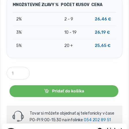
MNOŽSTEVNÉ ZĽAVY %
POČET KUSOV
CENA
2%
2 - 9
26,46
€
3%
10 - 19
26,19
€
5%
20 +
25,65
€
P
o
č
e
t
Pridať do košíka
k
u
s
o
Tovar si môžete objednať aj telefonicky v čase
v
PO-PI 9:00-15:30 na infolinke
054 202 89 51