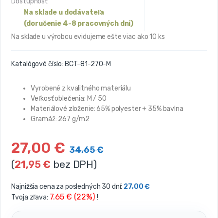
Dostupnosť:
Na sklade u dodávateľa
(doručenie 4-8 pracovných dni)
Na sklade u výrobcu evidujeme ešte viac ako 10 ks
Katalógové číslo:
BCT-81-270-M
Vyrobené z kvalitného materiálu
Veľkosť oblečenia: M
/ 50
Materiálové zloženie: 65% polyester + 35% bavlna
Gramáž:
267 g/m2
27,00
€
34,65
€
(
21,95
€
bez DPH)
Najnižšia cena za posledných 30 dní:
27,00
€
7.65 € (22%)
Tvoja zľava:
!