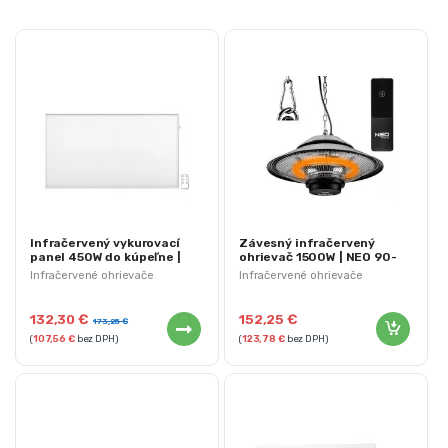
Infračervený vykurovací
Závesný infračervený
panel 450W do kúpeľne |
ohrievač 1500W | NEO 90-
NEO 90-102
034
Infračervené ohrievače
Infračervené ohrievače
132,30
€
152,25
€
173,25
€
(
107,56
€
bez DPH)
(
123,78
€
bez DPH)