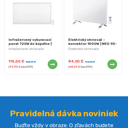
Infračervený vykurovací
Elektrický ohrievač –
panel 720W do kúpeľne |
konvektor 1000W | NEO 90-
NEO 90-104
090
Infračervené ohrievače
Elektrické ohrievače
115,50
€
84,00
€
224,70
€
134,40
€
(
93,90
€
bez DPH)
(
68,29
€
bez DPH)
Pravidelná dávka noviniek
Buďte vždy v obraze. O zľavách budete