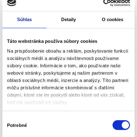
Súhlas
Detaily
O cookies
Popis
Táto webstránka používa súbory cookies
Pánske pracovné kraťasy – veľ. M | NEO
Na prispôsobenie obsahu a reklám, poskytovanie funkcií
81-270-M
sociálnych médií a analýzu návštevnosti používame
súbory cookie. Informácie o tom, ako používate naše
webové stránky, poskytujeme aj našim partnerom v
Šortky HD NEO sú užitočné pri práci vo vyšších teplotách.
oblasti sociálnych médií, inzercie a analýzy. Títo partneri
Vyrobené z kvalitného materiálu, spevnené trojitým prešívaním v
miestach vystavených oderu. Pevné vrecká vydržia aj veľkú záťaž
môžu príslušné informácie skombinovať s ďalšími
a uskladnia všetko potrebné náradie. Dodatočné odnímateľné
údajmi, ktoré ste im poskytli alebo ktoré od vás získali,
vrecká s pútkami na náradie vám umožnia uložiť ešte viac
keď ste používali ich služby.
nástrojov. Na šortkách je pripevnený popruh. Označenie CE je
zárukou bezpečnosti, dokazuje, že výrobok spĺňa všetky
V
požiadavky EÚ. Značka NEO spĺňa očakávania profesionálov.
Potrebné
ý
Vlastnosti produktu:
b